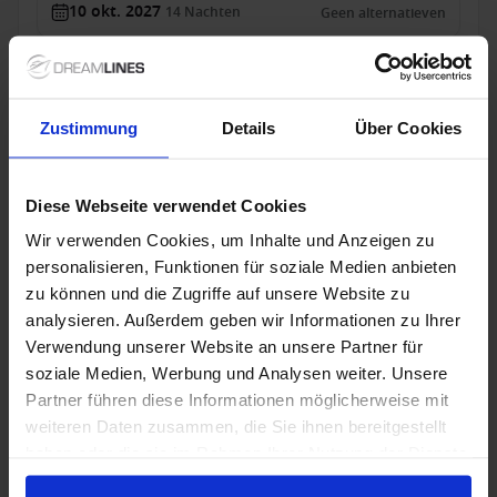
10 okt. 2027
14
Nachten
Geen alternatieven
Binnenhut
van
Buitenhut
van
Balkonhut
van
Suite
v
€ 1.965
€ 2.335
€ 3.410
€ 5.2
p.p.
p.p.
p.p.
Zustimmung
Details
Über Cookies
Alleen Cruise
Noorwegen vanaf Kopenhagen, Denemarken met
Diese Webseite verwendet Cookies
de Seabourn Quest
Wir verwenden Cookies, um Inhalte und Anzeigen zu
Van / Naar Kopenhagen
personalisieren, Funktionen für soziale Medien anbieten
Seabourn Quest
zu können und die Zugriffe auf unsere Website zu
analysieren. Außerdem geben wir Informationen zu Ihrer
All-inclusive
Tips
Verwendung unserer Website an unsere Partner für
soziale Medien, Werbung und Analysen weiter. Unsere
1 jun. 2028
28
Nachten
Partner führen diese Informationen möglicherweise mit
Geen alternatieven
weiteren Daten zusammen, die Sie ihnen bereitgestellt
haben oder die sie im Rahmen Ihrer Nutzung der Dienste
Suite
van
gesammelt haben.
€ 19.098
p.p.