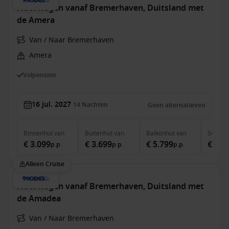
Noorwegen vanaf Bremerhaven, Duitsland met
de Amera
Van / Naar Bremerhaven
Amera
Volpension
16 jul. 2027
14
Nachten
Geen alternatieven
Binnenhut
van
Buitenhut
van
Balkonhut
van
Suite
v
€ 3.099
€ 3.699
€ 5.799
€ 6.9
p.p.
p.p.
p.p.
Alleen Cruise
Noorwegen vanaf Bremerhaven, Duitsland met
de Amadea
Van / Naar Bremerhaven