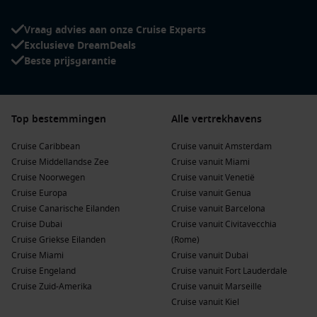
prachtig oude stadcentrum en de Nidaros-kathedraal,
perfect voor een kort bezoek.
Vraag advies aan onze Cruise Experts
Tromsø
,
Noorwegen
:
Bekend als de poort naar de
Exclusieve DreamDeals
arctische gebieden, biedt Tromsø een rijke culturele scene
Beste prijsgarantie
en een uitmuntend uitzicht op het noorderlicht in de
winter.
Honningsvåg
,
Noorwegen
:
Dit is de toegangspoort tot de
Top bestemmingen
Alle vertrekhavens
Noordkaap
, waar je het noordelijkste punt van het
Europese vasteland kunt bezoeken en genieten van het
Cruise Caribbean
Cruise vanuit Amsterdam
fascinerende uitzicht.
Cruise Middellandse Zee
Cruise vanuit Miami
Cruise Noorwegen
Cruise vanuit Venetië
Bergen
,
Noorwegen
:
Bergen staat bekend als de
Cruise Europa
Cruise vanuit Genua
toegangspoort tot de fjorden van Noorwegen, waar je
Cruise Canarische Eilanden
Cruise vanuit Barcelona
zowel cultuur als prachtige natuur kunt ervaren.
Cruise Dubai
Cruise vanuit Civitavecchia
Svolvaer
,
Noorwegen
:
Gelegen in de
Lofoten
, biedt
Cruise Griekse Eilanden
(Rome)
Svolvaer adembenemende uitzichten op bergen en de
Cruise Miami
Cruise vanuit Dubai
oceaan, met talloze mogelijkheden voor buitenactiviteiten.
Cruise Engeland
Cruise vanuit Fort Lauderdale
Cruise Zuid-Amerika
Cruise vanuit Marseille
Populaire Regio’s voor Cruises naar
Cruise vanuit Kiel