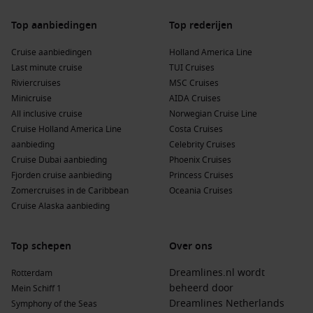
Brønnøysund
Een cruise naar Brønnøysund kan ook door verschillende
Top aanbiedingen
Top rederijen
prachtige regio’s voeren:
Cruise aanbiedingen
Holland America Line
Last minute cruise
TUI Cruises
Noorwegen
:
Met zijn indrukwekkende fjorden, bergen en
Riviercruises
MSC Cruises
charmante stadjes is Noorwegen een topbestemming voor
Minicruise
AIDA Cruises
natuur- en cultuurliefhebbers.
All inclusive cruise
Norwegian Cruise Line
Benelux
:
De regio is perfect voor cruises die cultuur,
Cruise Holland America Line
Costa Cruises
geschiedenis, en moderne stedelijke ervaringen
aanbieding
Celebrity Cruises
combineren, met landen als
Nederland
,
België
en
Cruise Dubai aanbieding
Phoenix Cruises
Luxemburg.
Fjorden cruise aanbieding
Princess Cruises
Britse Eilanden
:
Ontdek de rijke geschiedenis en diversiteit
Zomercruises in de Caribbean
Oceania Cruises
van de Britse Eilanden, waaronder
Schotland
,
Engeland
en
Cruise Alaska aanbieding
Wales
met hun unieke cultuur.
Schotland
:
Beroemd om zijn kastelen, landhuizen en
Top schepen
Over ons
schitterende natuur, biedt Schotland een betoverende
ervaring voor cruisereizigers.
Dreamlines.nl wordt
Rotterdam
beheerd door
Mein Schiff 1
Engeland
:
Van de bruisende steden tot het platteland,
Dreamlines Netherlands
Symphony of the Seas
Engeland heeft zo veel te bieden op het gebied van