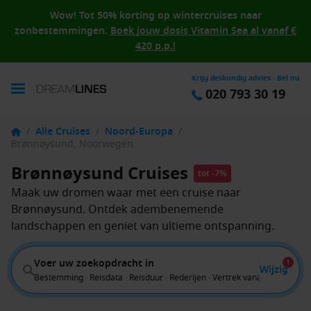
Wow! Tot 50% korting op wintercruises naar
zonbestemmingen.
Boek jouw dosis Vitamin Sea al vanaf €
420 p.p.!
Krijg deskundig advies - Bel nu
020 793 30 19
/
Alle Cruises
/
Noord-Europa
/
Brønnøysund, Noorwegen
Brønnøysund Cruises
tot -7%
Maak uw dromen waar met een cruise naar
Brønnøysund. Ontdek adembenemende
landschappen en geniet van ultieme ontspanning.
Voer uw zoekopdracht in
1
Wijzig
Bestemming · Reisdata · Reisduur · Rederijen · Vertrek vanaf