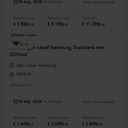
16 aug. 2026
20
Nachten
Geen alternatieven
Buitenhut
van
Balkonhut
van
Suite
van
€ 5.599
€ 8.199
€ 11.799
p.p.
p.p.
p.p.
Alleen Cruise
Noorwegen vanaf Hamburg, Duitsland met
AIDAsol
Van / Naar Hamburg
AIDAsol
Volpension
18 sep. 2026
14
Nachten
Geen alternatieven
Binnenhut
van
Buitenhut
van
Balkonhut
van
€ 1.649
€ 2.049
€ 2.649
p.p.
p.p.
p.p.