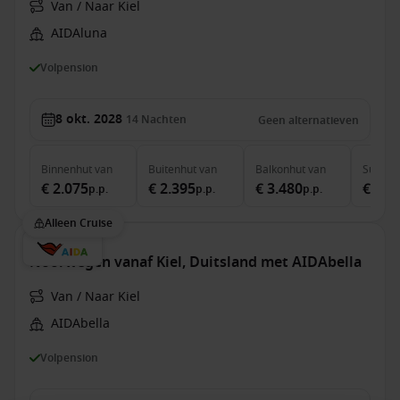
Van / Naar Kiel
AIDAluna
Volpension
8 okt. 2028
14
Nachten
Geen alternatieven
Binnenhut
van
Buitenhut
van
Balkonhut
van
Suite
v
€ 2.075
€ 2.395
€ 3.480
€ 5.3
p.p.
p.p.
p.p.
Alleen Cruise
Noorwegen vanaf Kiel, Duitsland met AIDAbella
Van / Naar Kiel
AIDAbella
Volpension