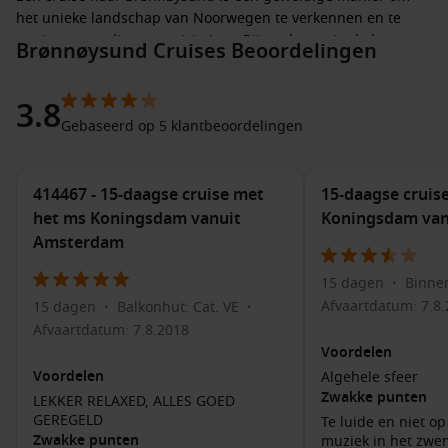
het unieke landschap van Noorwegen te verkennen en te
genieten van diverse activiteiten. Bij aankomst in de haven
Brønnøysund Cruises Beoordelingen
kun je genieten van de natuurlijke wonderen, de lokale
cultuur ervaren en deelnemen aan spannende
3.8
buitenactiviteiten, waaronder unieke wandeltochten en
Gebaseerd op 5 klantbeoordelingen
fjordverkenningen. Brønnøysund is de ideale bestemming
voor natuurliefhebbers en avonturiers!
414467 - 15-daagse cruise met
15-daagse cruis
Activiteiten en Bezienswaardigheden in
het ms Koningsdam vanuit
Koningsdam va
Brønnøysund, Noorwegen
Amsterdam
Wanneer je in Brønnøysund aankomt, zijn hier enkele
geweldige activiteiten en bezienswaardigheden die je kunt
15 dagen
Binnen
•
ontdekken:
Afvaartdatum: 7.8
15 dagen
Balkonhut: Cat. VE
•
•
Afvaartdatum: 7.8.2018
Torghatten:
Deze iconische berg met een gat erin is een
Voordelen
must-see. Maak een korte wandeling omhoog om het
Voordelen
Algehele sfeer
uitzicht over de omgeving te bewonderen, een actieve
Zwakke punten
LEKKER RELAXED, ALLES GOED
ervaring die je niet mag missen.
GEREGELD
Te luide en niet o
Zwakke punten
muziek in het zw
Brønnøysundbrua:
Geniet van een wandeling over deze