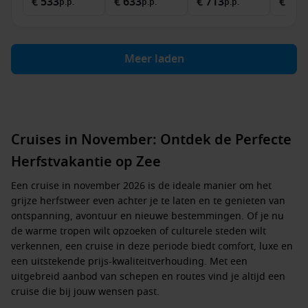
€ 533
€ 633
€ 713
€ 1.4
p.p.
p.p.
p.p.
Meer laden
Cruises in November: Ontdek de Perfecte
Herfstvakantie op Zee
Een
cruise in november 2026
is de ideale manier om het
grijze herfstweer even achter je te laten en te genieten van
ontspanning, avontuur en nieuwe bestemmingen. Of je nu
de warme tropen wilt opzoeken of culturele steden wilt
verkennen, een cruise in deze periode biedt comfort, luxe en
een uitstekende prijs-kwaliteitverhouding. Met een
uitgebreid aanbod van schepen en routes vind je altijd een
cruise die bij jouw wensen past.