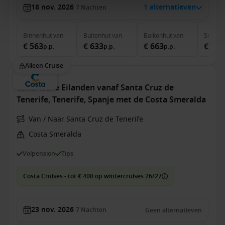
18 nov. 2026
1 alternatieven
7
Nachten
Binnenhut
van
Buitenhut
van
Balkonhut
van
Suite
v
€ 563
€ 633
€ 663
€ 1.3
p.p.
p.p.
p.p.
Alleen Cruise
Canarische Eilanden vanaf Santa Cruz de
Tenerife, Tenerife, Spanje met de Costa Smeralda
Van / Naar Santa Cruz de Tenerife
Costa Smeralda
Volpension
Tips
Costa Cruises - tot € 400 op wintercruises 26/27
23 nov. 2026
7
Nachten
Geen alternatieven