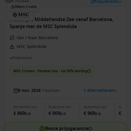
1045 cruises
Populariteit
Alleen Cruise
Westelijke Middellandse Zee vanaf Barcelona,
Spanje met de MSC Splendida
Van / Naar Barcelona
MSC Splendida
Volpension
MSC Cruises - Vitamin Sea - tot 50% korting
8 nov. 2026
1 alternatieven
7
Nachten
Binnenhut
van
Buitenhut
van
Balkonhut
van
Suite
v
€ 869
€ 909
€ 969
€ 1.4
p.p.
p.p.
p.p.
Beste prijsgarantie