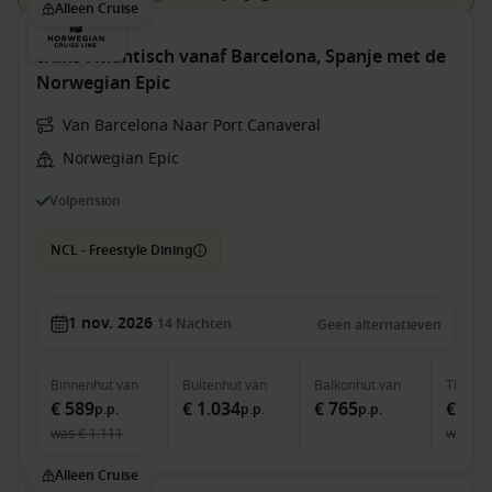
Alleen Cruise
trans-Atlantisch vanaf Barcelona, Spanje met de
Norwegian Epic
Van Barcelona Naar Port Canaveral
Norwegian Epic
Volpension
NCL - Freestyle Dining
1 nov. 2026
14
Nachten
Geen alternatieven
Binnenhut
van
Buitenhut
van
Balkonhut
van
The Ha
€ 589
€ 1.034
€ 765
€ 5.4
p.p.
p.p.
p.p.
was
€ 1.111
was
€ 
Alleen Cruise