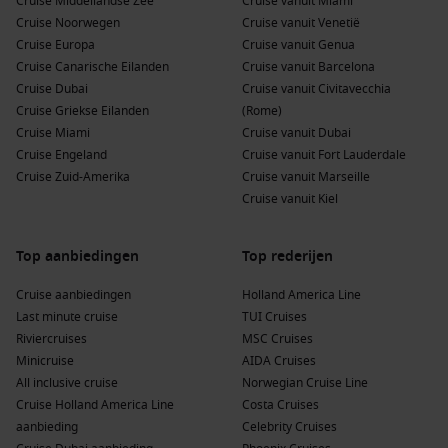
Cruise Middellandse Zee
Cruise vanuit Miami
Het kiezen van een
cruise november 2026
brengt diverse
Cruise Noorwegen
Cruise vanuit Venetië
voordelen met zich mee:
Cruise Europa
Cruise vanuit Genua
Cruise Canarische Eilanden
Cruise vanuit Barcelona
Comfort en luxe aan boord:
Geniet van spa’s, zwembaden,
Cruise Dubai
Cruise vanuit Civitavecchia
gastronomische restaurants en
Cruise Griekse Eilanden
(Rome)
entertainmentprogramma’s zonder de drukte van het
Cruise Miami
Cruise vanuit Dubai
hoogseizoen.
Cruise Engeland
Cruise vanuit Fort Lauderdale
Cruise Zuid-Amerika
Cruise vanuit Marseille
Perfecte weersomstandigheden:
Veel bestemmingen
Cruise vanuit Kiel
hebben milde temperaturen, ideaal om te ontdekken en
ontspannen.
Top aanbiedingen
Uitstekende prijs-kwaliteitverhouding:
Top rederijen
November behoort
vaak tot het laagseizoen, wat betekent dat je luxe cruises
Cruise aanbiedingen
Holland America Line
kunt boeken tegen scherpe tarieven.
Last minute cruise
TUI Cruises
Unieke ervaringen:
Ervaar de charme van bestemmingen
Riviercruises
MSC Cruises
in herfst- of vroege winterse sferen, met lokale festivals en
Minicruise
AIDA Cruises
rustiger toeristische trekpleisters.
All inclusive cruise
Norwegian Cruise Line
Cruise Holland America Line
Costa Cruises
Topbestemmingen & Veelgestelde Vragen over
aanbieding
Celebrity Cruises