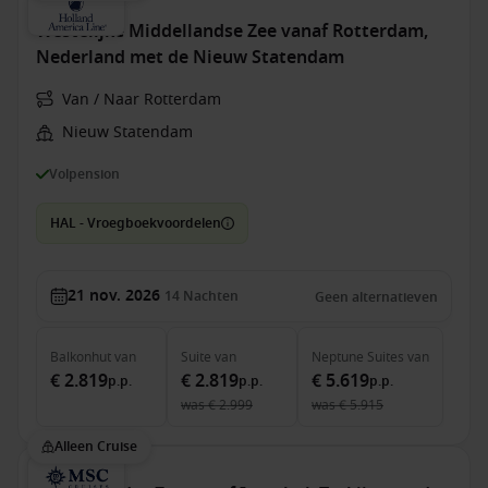
Westelijke Middellandse Zee vanaf Rotterdam,
Nederland met de Nieuw Statendam
Van / Naar Rotterdam
Nieuw Statendam
Volpension
HAL - Vroegboekvoordelen
21 nov. 2026
14
Nachten
Geen alternatieven
Balkonhut
van
Suite
van
Neptune Suites
van
€ 2.819
€ 2.819
€ 5.619
p.p.
p.p.
p.p.
was
€ 2.999
was
€ 5.915
Alleen Cruise