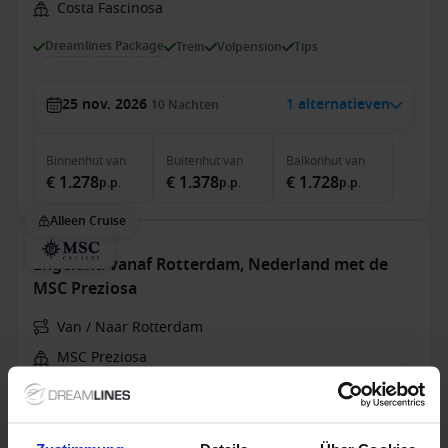
Costa Fascinosa
Dreamlines Package
Trein
Volpension
Tips
25 nov. 2026
1 alternatieven
10
Nachten
Binnenhut
van
Buitenhut
van
Balkonhut
van
€ 1.278
€ 1.378
€ 1.728
p.p.
p.p.
p.p.
Alleen Cruise
Engeland vanaf Rotterdam, Nederland met de
MSC Preziosa
Van / Naar Rotterdam
MSC Preziosa
Volpension
MSC Cruises - Vitamin Sea - tot 50% korting