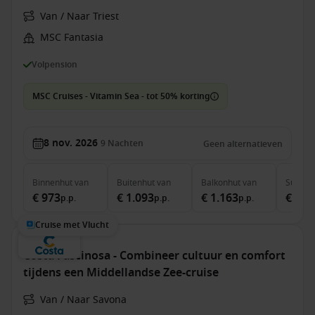
Van / Naar Triest
MSC Fantasia
Volpension
MSC Cruises - Vitamin Sea - tot 50% korting
8 nov. 2026
9
Nachten
Geen alternatieven
Binnenhut
van
Buitenhut
van
Balkonhut
van
Suite
v
€ 973
€ 1.093
€ 1.163
€ 1.7
p.p.
p.p.
p.p.
Cruise met Vlucht
Costa Fascinosa - Combineer cultuur en comfort
tijdens een Middellandse Zee-cruise
Van / Naar Savona