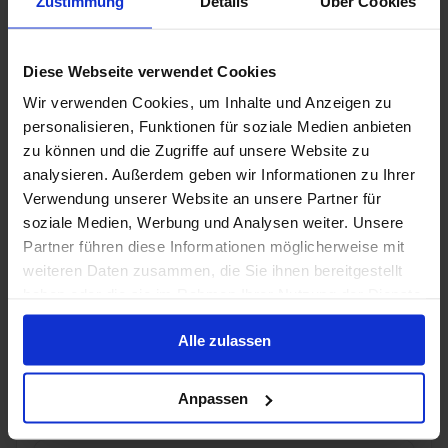
Zustimmung
Details
Über Cookies
25 nov. 2026
6
Nachten
Geen alternatieven
Diese Webseite verwendet Cookies
Wir verwenden Cookies, um Inhalte und Anzeigen zu
Balkonhut
van
personalisieren, Funktionen für soziale Medien anbieten
€ 671
p.p.
zu können und die Zugriffe auf unsere Website zu
analysieren. Außerdem geben wir Informationen zu Ihrer
Alleen Cruise
Verwendung unserer Website an unsere Partner für
Engeland vanaf Rotterdam, Nederland met de
soziale Medien, Werbung und Analysen weiter. Unsere
MSC Preziosa
Partner führen diese Informationen möglicherweise mit
weiteren Daten zusammen, die Sie ihnen bereitgestellt
Van / Naar Rotterdam
haben oder die sie im Rahmen Ihrer Nutzung der Dienste
MSC Preziosa
gesammelt haben.
Alle zulassen
Volpension
MSC Cruises - Vitamin Sea - tot 50% korting
Anpassen