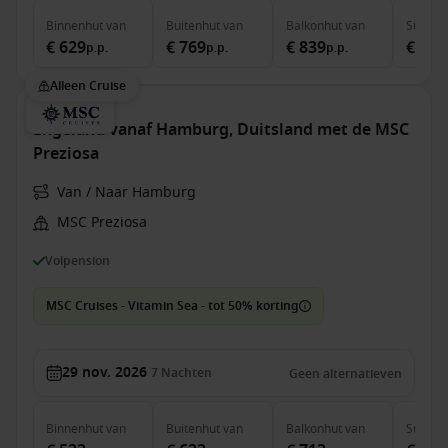
Binnenhut
van
Buitenhut
van
Balkonhut
van
Suite
v
€ 629
€ 769
€ 839
€ 1.9
p.p.
p.p.
p.p.
Alleen Cruise
Engeland vanaf Hamburg, Duitsland met de MSC
Preziosa
Van / Naar Hamburg
MSC Preziosa
Volpension
MSC Cruises - Vitamin Sea - tot 50% korting
29 nov. 2026
7
Nachten
Geen alternatieven
Binnenhut
van
Buitenhut
van
Balkonhut
van
Suite
v