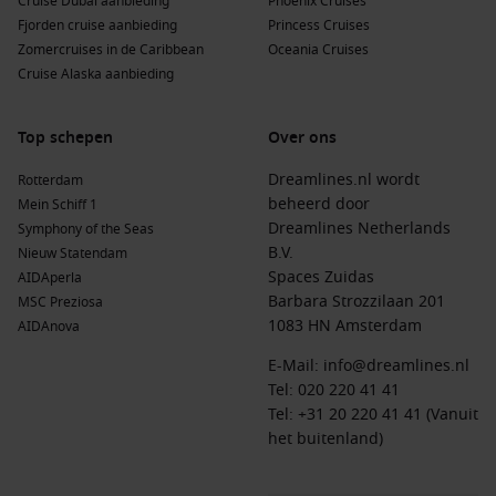
Cruises in November
Cruise Dubai aanbieding
Phoenix Cruises
Fjorden cruise aanbieding
Princess Cruises
Een
cruises november 2026
brengt je naar enkele van de
Zomercruises in de Caribbean
Oceania Cruises
mooiste plekken ter wereld. Hieronder vind je een overzicht
Cruise Alaska aanbieding
van de populairste bestemmingen en veelgestelde vragen
die je helpen bij het plannen van je reis.
Top schepen
Over ons
Topbestemmingen van Cruises in November
Dreamlines.nl wordt
Rotterdam
Cruises januari
– Start het jaar met een onvergetelijke
beheerd door
Mein Schiff 1
cruise naar zonnige bestemmingen en wereldsteden.
Dreamlines Netherlands
Symphony of the Seas
B.V.
Nieuw Statendam
Cruises februari
– Ontsnap aan de winterkou en ontdek
Spaces Zuidas
AIDAperla
exotische eilanden en historische steden.
Barbara Strozzilaan 201
MSC Preziosa
Cruises maart
– Perfect voor vroege lente-avonturen met
1083 HN Amsterdam
AIDAnova
aangename temperaturen en rustige havens.
E-Mail:
info@dreamlines.nl
Cruises april
– Geniet van bloeiende landschappen en
Tel:
020 220 41 41
culturele festiviteiten tijdens deze lentecruises.
Tel: +31 20 220 41 41 (Vanuit
Cruises mei
– Ideaal voor lange dagen vol zon en een
het buitenland)
ontspannen vakantie-ervaring.
Cruises juni
– Begin de zomer met een cruise naar