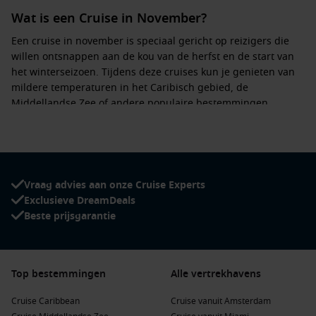
Wat is een Cruise in November?
Een cruise in november is speciaal gericht op reizigers die
willen ontsnappen aan de kou van de herfst en de start van
het winterseizoen. Tijdens deze cruises kun je genieten van
mildere temperaturen in het Caribisch gebied, de
Middellandse Zee of andere populaire bestemmingen.
November staat bekend om:
Kleiner aantal passagiers:
Minder drukte aan boord en bij
de havens, waardoor je optimaal kunt genieten van de
faciliteiten en excursies.
Vraag advies aan onze Cruise Experts
Exclusieve DreamDeals
Flexibele prijzen:
Vaak aantrekkelijke aanbiedingen en
Beste prijsgarantie
vroegboekkortingen voor diverse routes.
Veelzijdige bestemmingen:
Van zonnige eilanden tot
historische steden, ideaal voor zowel ontspanning als
cultuur.
Top bestemmingen
Alle vertrekhavens
Cruise Caribbean
Cruise vanuit Amsterdam
Voordelen van een Cruise in November