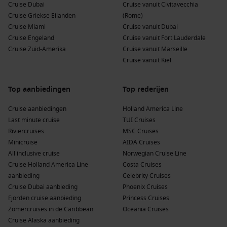
Cruise Dubai
Cruise vanuit Civitavecchia
Cruise Griekse Eilanden
(Rome)
Cruise Miami
Cruise vanuit Dubai
Cruise Engeland
Cruise vanuit Fort Lauderdale
Cruise Zuid-Amerika
Cruise vanuit Marseille
Cruise vanuit Kiel
Top aanbiedingen
Top rederijen
Cruise aanbiedingen
Holland America Line
Last minute cruise
TUI Cruises
Riviercruises
MSC Cruises
Minicruise
AIDA Cruises
All inclusive cruise
Norwegian Cruise Line
Cruise Holland America Line
Costa Cruises
aanbieding
Celebrity Cruises
Cruise Dubai aanbieding
Phoenix Cruises
Fjorden cruise aanbieding
Princess Cruises
Zomercruises in de Caribbean
Oceania Cruises
Cruise Alaska aanbieding