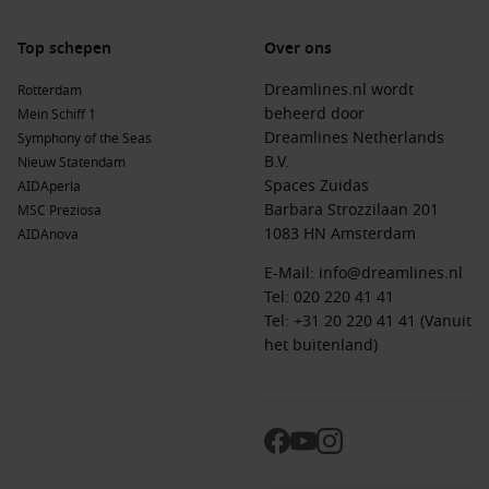
Top schepen
Over ons
Dreamlines.nl wordt
Rotterdam
beheerd door
Mein Schiff 1
Dreamlines Netherlands
Symphony of the Seas
B.V.
Nieuw Statendam
Spaces Zuidas
AIDAperla
Barbara Strozzilaan 201
MSC Preziosa
1083 HN Amsterdam
AIDAnova
E-Mail:
info@dreamlines.nl
Tel:
020 220 41 41
Tel: +31 20 220 41 41 (Vanuit
het buitenland)