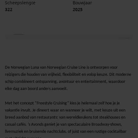
Scheepslengte
Bouwjaar
322
2025
1 / 18
De
Norwegian Luna
van
Norwegian Cruise Line
is ontworpen voor
reizigers die houden van vrijheid, flexibiliteit en volop keuze. Dit moderne
schip combineert ontspanning, avontuur en entertainment, waardoor
elke dag aan boord anders aanvoelt.
Met het concept
“Freestyle Cruising”
kies je helemaal zelf hoe je je
vakantie invult. Je dineert waar en wanneer je wilt, met keuze uit een
breed aanbod van restaurants: van wereldkeukens tot steakhouses en
casual cafés. ’s Avonds geniet je van spectaculaire Broadway-shows,
livemuziek en bruisende nachtclubs, of juist van een rustige cocktailbar