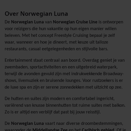
Over Norwegian Luna
De
Norwegian Luna
van
Norwegian Cruise Line
is ontworpen
voor reizigers die hun vakantie op hun eigen manier willen
beleven. Met het concept Freestyle Cruising bepaal je zelf
waar, wanneer en hoe je dineert, met keuze uit talloze
restaurants, casual eetgelegenheden en stijlvolle bars.
Entertainment staat centraal aan boord. Overdag geniet je van
zwembaden, sportactiviteiten en een uitgebreid waterpark,
terwijl de avonden gevuld zijn met indrukwekkende Broadway-
shows, livemuziek en bruisende lounges. Voor rustzoekers is er
de luxe spa en zijn er serene zonnedekken met uitzicht op zee.
De hutten en suites zijn modern en comfortabel ingericht,
variërend van knusse binnenhutten tot ruime suites met balkon.
Zo is er altijd een verblijf dat past bij jouw reisstijl.
De
Norwegian Luna
vaart naar diverse droombestemmingen,
waaronder de
Middellandse Zee
en het
Caribisch gebied
. Of je