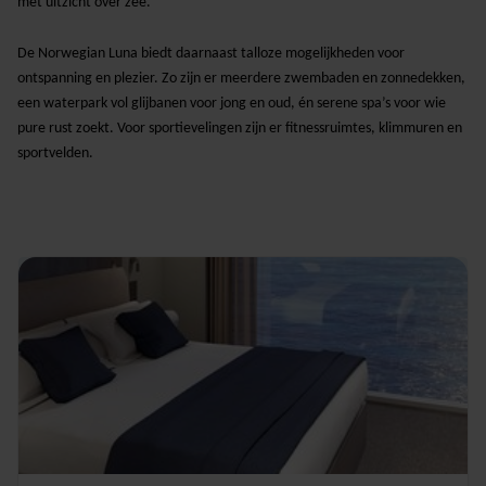
met uitzicht over zee.
De Norwegian Luna biedt daarnaast talloze mogelijkheden voor
ontspanning en plezier. Zo zijn er meerdere zwembaden en zonnedekken,
een waterpark vol glijbanen voor jong en oud, én serene spa’s voor wie
pure rust zoekt. Voor sportievelingen zijn er fitnessruimtes, klimmuren en
sportvelden.
De hutten en suites zijn stijlvol en comfortabel ingericht, met veel
aandacht voor ruimte en modern design. Van knusse binnenhutten tot
luxe suites met balkon: iedere reiziger vindt hier een passend verblijf.
De
Norwegian Luna
vaart naar prachtige bestemmingen in de
Middellandse Zee
, het
Caribisch gebied
en daarbuiten. Zo combineer je
het comfort van een drijvend resort met de ontdekking van wereldsteden,
tropische eilanden en adembenemende natuur.
Of je nu reist met familie, vrienden of je partner: de Norwegian Luna biedt
een veelzijdige cruise-ervaring waarin vrijheid, plezier en luxe
samenkomen.