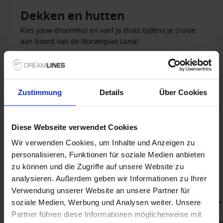
Dekken en hutten
Boek nu je Norwegian Luna cruise via Dreamlines en beleef een vakantie
Kies jouw droomhut en voel je thuis tijdens je cruise
die je volledig naar eigen wens invult.
aan boord van de Norwegian Luna!
Toon meer
Zustimmung
Details
Über Cookies
Diese Webseite verwendet Cookies
Wir verwenden Cookies, um Inhalte und Anzeigen zu
personalisieren, Funktionen für soziale Medien anbieten
zu können und die Zugriffe auf unsere Website zu
Norwegian Luna Aanbiedingen
analysieren. Außerdem geben wir Informationen zu Ihrer
Verwendung unserer Website an unsere Partner für
Alleen Cruise
Alleen Cruise
soziale Medien, Werbung und Analysen weiter. Unsere
Partner führen diese Informationen möglicherweise mit