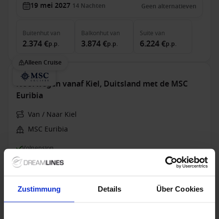
19 mei 2027
14
Nachten
Geen alternatieven
Buitenhut
van
Balkonhut
van
Suite
van
2.374 €
3.874 €
6.224 €
p.p.
p.p.
p.p.
Alleen Cruise
Noorwegen vanaf Kiel, Duitsland met de MSC
Euribia
Van / Naar Kiel
MSC Euribia
Volpension
MSC Cruises - Vitamin Sea - tot 50% korting
Zustimmung
Details
Über Cookies
22 mei 2027
1 alternatieven
7
Nachten