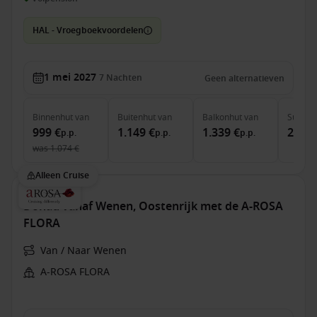
HAL - Vroegboekvoordelen
1 mei 2027
7
Nachten
Geen alternatieven
Binnenhut
van
Buitenhut
van
Balkonhut
van
Suite
v
999 €
1.149 €
1.339 €
2.099
p.p.
p.p.
p.p.
was
1.074 €
Alleen Cruise
Donau vanaf Wenen, Oostenrijk met de A-ROSA
FLORA
Van / Naar Wenen
A-ROSA FLORA