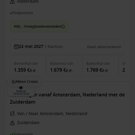
Rotterdam
Volpension
HAL - Vroegboekvoordelen
23 mei 2027
7
Nachten
Geen alternatieven
Binnenhut
van
Buitenhut
van
Balkonhut
van
Suite
v
1.359 €
1.679 €
1.769 €
2.039
p.p.
p.p.
p.p.
Alleen Cruise
Noorwegen vanaf Amsterdam, Nederland met de
Zuiderdam
Van / Naar Amsterdam, Nederland
Zuiderdam
Volpension