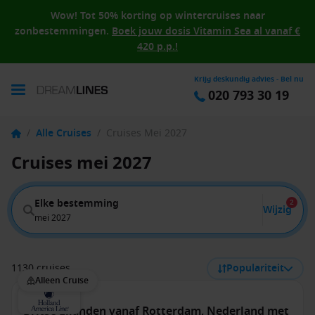
Wow! Tot 50% korting op wintercruises naar
zonbestemmingen.
Boek jouw dosis Vitamin Sea al vanaf €
420 p.p.!
Krijg deskundig advies - Bel nu
020 793 30 19
/
Alle Cruises
/
Cruises Mei 2027
Cruises mei 2027
Elke bestemming
2
Wijzig
mei 2027
1130 cruises
Populariteit
Alleen Cruise
Britse Eilanden vanaf Rotterdam, Nederland met