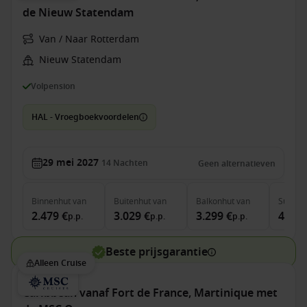
de Nieuw Statendam
Van / Naar Rotterdam
Nieuw Statendam
Volpension
HAL - Vroegboekvoordelen
29 mei 2027
14
Nachten
Geen alternatieven
Binnenhut
van
Buitenhut
van
Balkonhut
van
Suite
v
2.479 €
3.029 €
3.299 €
4.299
p.p.
p.p.
p.p.
Beste prijsgarantie
Alleen Cruise
Caribbean vanaf Fort de France, Martinique met