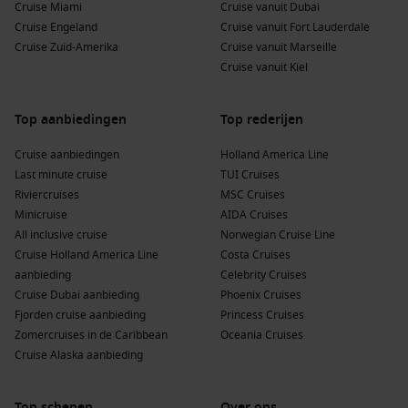
Cruise Miami
Cruise vanuit Dubai
deze maand kiezen:
Cruise Engeland
Cruise vanuit Fort Lauderdale
Cruise Zuid-Amerika
Cruise vanuit Marseille
Aangenaam klimaat
– Niet te warm, niet te koud; perfect
Cruise vanuit Kiel
voor excursies, stadsbezoeken en wandelingen langs de
kust.
Top aanbiedingen
Minder drukte
– Havens en bezienswaardigheden zijn
Top rederijen
rustiger dan in juli of augustus.
Cruise aanbiedingen
Holland America Line
Gunstige prijzen
– Vaak aantrekkelijker dan in het
Last minute cruise
TUI Cruises
hoogseizoen, ideaal voor gezinnen en koppels.
Riviercruises
MSC Cruises
Veel keuze
– Van Europese cruises tot verre
Minicruise
AIDA Cruises
bestemmingen, er is volop aanbod.
All inclusive cruise
Norwegian Cruise Line
Cruise Holland America Line
Costa Cruises
Gezinsvriendelijk
– Perfect te combineren met de
aanbieding
Celebrity Cruises
meivakantie, met extra activiteiten aan boord voor
Cruise Dubai aanbieding
Phoenix Cruises
kinderen.
Fjorden cruise aanbieding
Princess Cruises
Zomercruises in de Caribbean
Oceania Cruises
Ook op zee zijn de omstandigheden vaak ideaal. Noord-
Cruise Alaska aanbieding
Europa begint te bloeien, terwijl Zuid-Europa al volop zon
biedt zonder de hitte van de zomer. Zo geniet je van zowel
comfort als prachtige landschappen en culturele
Top schepen
Over ons