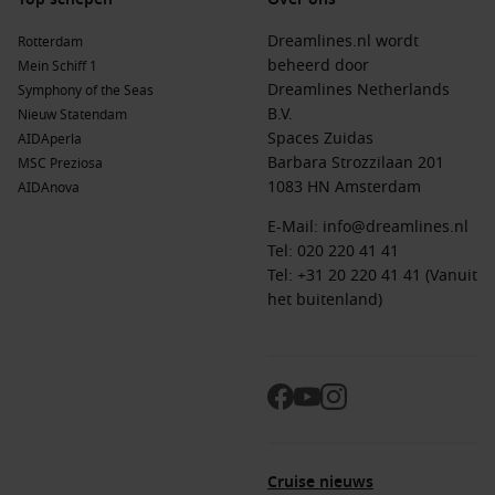
ontdekkingen.
Dreamlines.nl wordt
Rotterdam
beheerd door
Mein Schiff 1
Topbestemmingen & veelgestelde vragen over
Dreamlines Netherlands
Symphony of the Seas
cruises in mei
B.V.
Nieuw Statendam
Spaces Zuidas
Zon en cultuur
AIDAperla
Barbara Strozzilaan 201
MSC Preziosa
Middellandse Zee
– Perfect in mei: aangenaam weer en
1083 HN Amsterdam
AIDAnova
ideale temperaturen voor sightseeing.
E-Mail:
info@dreamlines.nl
Westelijke Middellandse Zee
– Historische steden en
Tel:
020 220 41 41
charmante kustplaatsen in één cruise.
Tel: +31 20 220 41 41 (Vanuit
Oostelijke Middellandse Zee
– Ontdek cultuur, eilanden en
het buitenland)
helderblauwe zeeën.
Canarische Eilanden
– Mild klimaat het hele jaar door, ook
in mei bijzonder aantrekkelijk.
Natuur en frisse lucht
Noord-Europa
– Lange dagen en opbloeiende natuur,
Cruise nieuws
ideaal voor wandelingen en excursies.