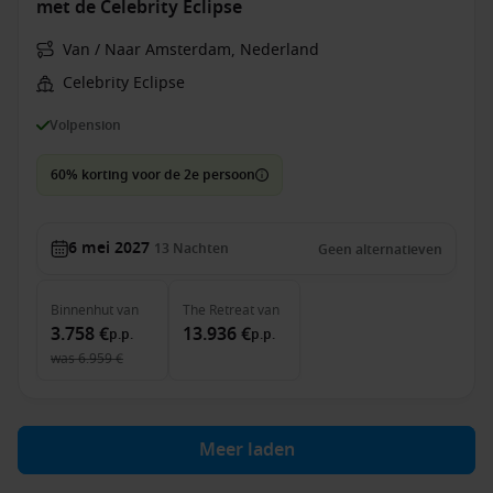
met de Celebrity Eclipse
Van / Naar Amsterdam, Nederland
Celebrity Eclipse
Volpension
60% korting voor de 2e persoon
6 mei 2027
13
Nachten
Geen alternatieven
Binnenhut
van
The Retreat
van
3.758 €
13.936 €
p.p.
p.p.
was
6.959 €
Meer laden