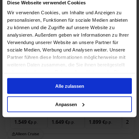
Diese Webseite verwendet Cookies
Binnenhut
van
Buitenhut
van
Balkonhut
van
MSC Ya
Wir verwenden Cookies, um Inhalte und Anzeigen zu
1.129 €
1.379 €
1.599 €
2.607
p.p.
p.p.
p.p.
personalisieren, Funktionen für soziale Medien anbieten
Cruise met Vlucht, Hotel
zu können und die Zugriffe auf unsere Website zu
analysieren. Außerdem geben wir Informationen zu Ihrer
Zuiderdam - Van IJslandse natuurwonderen tot
Verwendung unserer Website an unsere Partner für
de Hollandse kust
soziale Medien, Werbung und Analysen weiter. Unsere
Partner führen diese Informationen möglicherweise mit
Van Reykjavik Naar Amsterdam, Nederland
weiteren Daten zusammen, die Sie ihnen bereitgestellt
Zuiderdam
haben oder die sie im Rahmen Ihrer Nutzung der Dienste
gesammelt haben.
Dreamlines Package
Volpension
Alle zulassen
27 mei 2027
9
Nachten
Geen alternatieven
Anpassen
Binnenhut
van
Buitenhut
van
Balkonhut
van
Suite
v
1.549 €
1.649 €
1.899 €
2.449
p.p.
p.p.
p.p.
Alleen Cruise