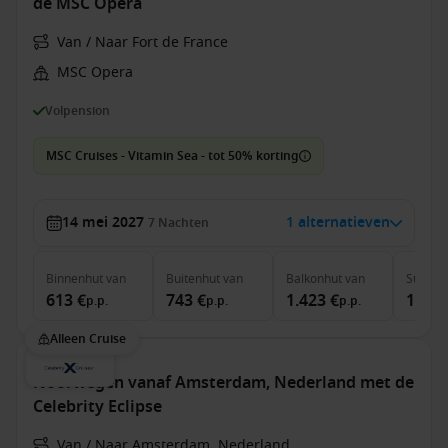
de MSC Opera
Van / Naar Fort de France
MSC Opera
Volpension
MSC Cruises - Vitamin Sea - tot 50% korting
14 mei 2027
1 alternatieven
7
Nachten
Binnenhut
van
Buitenhut
van
Balkonhut
van
Suite
v
613 €
743 €
1.423 €
1.723
p.p.
p.p.
p.p.
Alleen Cruise
Noorwegen vanaf Amsterdam, Nederland met de
Celebrity Eclipse
Van / Naar Amsterdam, Nederland