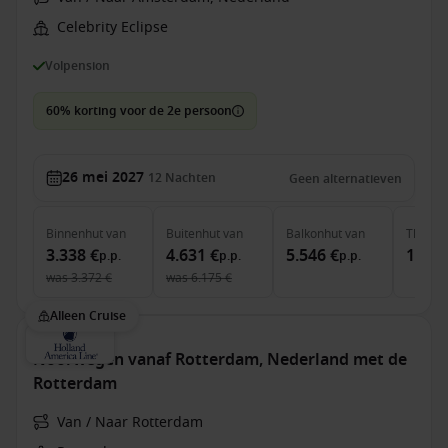
Celebrity Eclipse
Volpension
60% korting voor de 2e persoon
26 mei 2027
12
Nachten
Geen alternatieven
Binnenhut
van
Buitenhut
van
Balkonhut
van
The Ret
3.338 €
4.631 €
5.546 €
12.18
p.p.
p.p.
p.p.
was
3.372 €
was
6.175 €
Alleen Cruise
Noorwegen vanaf Rotterdam, Nederland met de
Rotterdam
Van / Naar Rotterdam