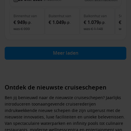
Geen alternatieven
Binnenhut
van
Buitenhut
van
Balkonhut
van
Suite
v
€ 949
€ 1.049
€ 1.079
€ 2.0
p.p.
p.p.
p.p.
was
€ 999
was
€ 1.148
was
€ 
Meer laden
Ontdek de nieuwste cruiseschepen
Ben jij benieuwd naar de nieuwste cruiseschepen? Jaarlijks
introduceren toonaangevende cruiserederijen
indrukwekkende nieuwe schepen die zijn uitgerust met de
nieuwste innovaties, luxe faciliteiten en unieke belevenissen.
Van spectaculaire waterparken en infinity pools tot culinaire
restaurants, moderne wellnesscentra en entertainment van