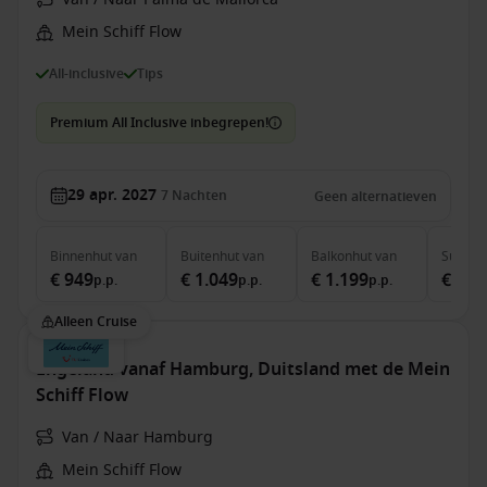
Mein Schiff Flow
All-inclusive
Tips
Premium All Inclusive inbegrepen!
29 apr. 2027
7
Nachten
Geen alternatieven
Binnenhut
van
Buitenhut
van
Balkonhut
van
Suite
v
€ 949
€ 1.049
€ 1.199
€ 2.6
p.p.
p.p.
p.p.
Alleen Cruise
Engeland vanaf Hamburg, Duitsland met de Mein
Schiff Flow
Van / Naar Hamburg
Mein Schiff Flow