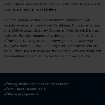
wereldklasse: aan boord van de nieuwste cruiseschepen is er
voor iedere reiziger iets te beleven.
Op deze pagina ontdek je de nieuwste aanwinsten van
populaire rederijen zoals
Royal Caribbean
,
Norwegian Cruise
Line
,
MSC Cruises
,
Celebrity Cruises
en
Mein Schiff
. Denk aan
indrukwekkende schepen zoals de
Legend of the Seas
,
Icon
of the Seas
,
Norwegian Aqua
,
Norwegian Luna
,
MSC World
Asia
,
MSC World Europa
,
Celebrity Xcel
,
Celebrity Ascent
en
Mein Schiff Flow
. Elk schip heeft een eigen karakter, maar één
ding hebben ze gemeen: ze bieden een onvergetelijke
cruise-ervaring.
Waarom kiezen voor een nieuw cruiseschip?
Nieuwe cruiseschepen zijn ontworpen met oog voor comfort,
Vraag advies aan onze Cruise Experts
innovatie en beleving. Geniet van ruime hutten, verrassende
Exclusieve DreamDeals
restaurants, spectaculaire shows en talloze activiteiten voor
Beste prijsgarantie
jong en oud. Of je nu kiest voor een ontspannen cruise met
z’n tweeën, een familievakantie of een avontuurlijke reis naar