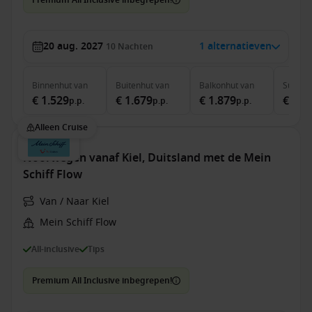
Premium All Inclusive inbegrepen!
20 aug. 2027
1 alternatieven
10
Nachten
Binnenhut
van
Buitenhut
van
Balkonhut
van
Suite
v
€ 1.529
€ 1.679
€ 1.879
€ 4.0
p.p.
p.p.
p.p.
Alleen Cruise
Noorwegen vanaf Kiel, Duitsland met de Mein
Schiff Flow
Van / Naar Kiel
Mein Schiff Flow
All-inclusive
Tips
Premium All Inclusive inbegrepen!