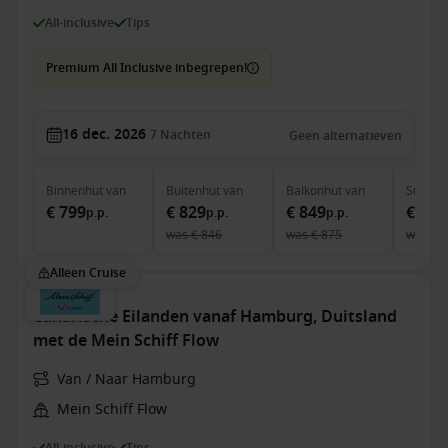
All-inclusive
Tips
Premium All Inclusive inbegrepen!
16 dec. 2026
7
Nachten
Geen alternatieven
Binnenhut
van
Buitenhut
van
Balkonhut
van
Suite
v
€ 799
€ 829
€ 849
€ 1.9
p.p.
p.p.
p.p.
was
€ 846
was
€ 875
was
€ 
Alleen Cruise
Canarische Eilanden vanaf Hamburg, Duitsland
met de Mein Schiff Flow
Van / Naar Hamburg
Mein Schiff Flow
All-inclusive
Tips