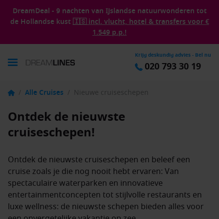
DreamDeal - 9 nachten van IJslandse natuurwonderen tot
de Hollandse kust
🇮🇸 incl. vlucht, hotel & transfers voor €
1.549 p.p.!
Krijg deskundig advies - Bel nu
020 793 30 19
/
Alle Cruises
/
Nieuwe cruiseschepen
Ontdek de nieuwste
cruiseschepen!
Ontdek de nieuwste cruiseschepen en beleef een
cruise zoals je die nog nooit hebt ervaren: Van
spectaculaire waterparken en innovatieve
entertainmentconcepten tot stijlvolle restaurants en
luxe wellness: de nieuwste schepen bieden alles voor
een onvergetelijke vakantie op zee.