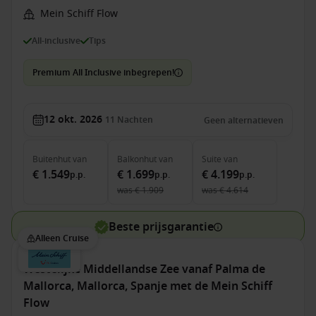
Mein Schiff Flow
All-inclusive
Tips
Premium All Inclusive inbegrepen!
12 okt. 2026
11
Nachten
Geen alternatieven
Buitenhut
van
Balkonhut
van
Suite
van
€ 1.549
€ 1.699
€ 4.199
p.p.
p.p.
p.p.
was
€ 1.909
was
€ 4.614
Beste prijsgarantie
Alleen Cruise
Westelijke Middellandse Zee vanaf Palma de
Mallorca, Mallorca, Spanje met de Mein Schiff
Flow