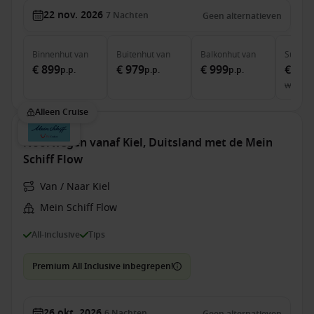
22 nov. 2026
7
Nachten
Geen alternatieven
Binnenhut
van
Buitenhut
van
Balkonhut
van
Suite
v
€ 899
€ 979
€ 999
€ 2.1
p.p.
p.p.
p.p.
was
€ 
Alleen Cruise
Noorwegen vanaf Kiel, Duitsland met de Mein
Schiff Flow
Van / Naar Kiel
Mein Schiff Flow
All-inclusive
Tips
Premium All Inclusive inbegrepen!
26 okt. 2026
6
Nachten