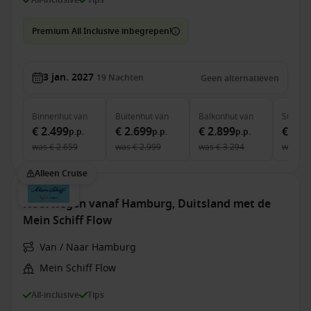
Premium All Inclusive inbegrepen!
3 jan. 2027
19
Nachten
Geen alternatieven
Binnenhut
van
Buitenhut
van
Balkonhut
van
Suite
v
€ 2.499
€ 2.699
€ 2.899
€ 7.4
p.p.
p.p.
p.p.
was
€ 2.659
was
€ 2.999
was
€ 3.294
was
€ 
Alleen Cruise
Noorwegen vanaf Hamburg, Duitsland met de
Mein Schiff Flow
Van / Naar Hamburg
Mein Schiff Flow
All-inclusive
Tips