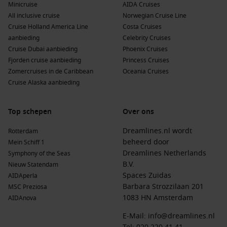
Minicruise
AIDA Cruises
All inclusive cruise
Norwegian Cruise Line
Cruise Holland America Line
Costa Cruises
aanbieding
Celebrity Cruises
Cruise Dubai aanbieding
Phoenix Cruises
Fjorden cruise aanbieding
Princess Cruises
Zomercruises in de Caribbean
Oceania Cruises
Cruise Alaska aanbieding
Top schepen
Over ons
Dreamlines.nl wordt
Rotterdam
beheerd door
Mein Schiff 1
Dreamlines Netherlands
Symphony of the Seas
B.V.
Nieuw Statendam
Spaces Zuidas
AIDAperla
Barbara Strozzilaan 201
MSC Preziosa
1083 HN Amsterdam
AIDAnova
E-Mail:
info@dreamlines.nl