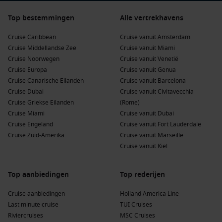
de Caribbean, de Middellandse Zee of Noord-Europa, op een
nieuw cruiseschip beleef je jouw vakantie op een geheel
Top bestemmingen
Alle vertrekhavens
nieuwe manier.
Cruise Caribbean
Cruise vanuit Amsterdam
Bekijk het aanbod van de nieuwste cruiseschepen en ontdek
Cruise Middellandse Zee
Cruise vanuit Miami
welk schip perfect past bij jouw volgende cruisevakantie.
Cruise Noorwegen
Cruise vanuit Venetië
Iedere afvaart biedt een unieke combinatie van moderne
Cruise Europa
Cruise vanuit Genua
luxe, bijzondere bestemmingen en onvergetelijke momenten
Cruise Canarische Eilanden
Cruise vanuit Barcelona
op zee!
Cruise Dubai
Cruise vanuit Civitavecchia
Cruise Griekse Eilanden
(Rome)
Cruise Miami
Cruise vanuit Dubai
Cruise Engeland
Cruise vanuit Fort Lauderdale
Cruise Zuid-Amerika
Cruise vanuit Marseille
Cruise vanuit Kiel
Top aanbiedingen
Top rederijen
Cruise aanbiedingen
Holland America Line
Last minute cruise
TUI Cruises
Riviercruises
MSC Cruises