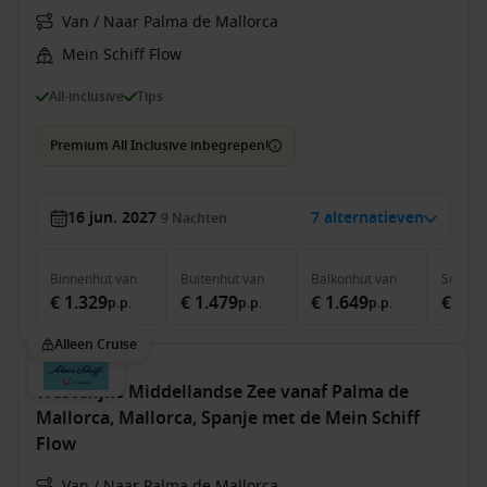
Van / Naar Palma de Mallorca
Mein Schiff Flow
All-inclusive
Tips
Premium All Inclusive inbegrepen!
16 jun. 2027
7 alternatieven
9
Nachten
Binnenhut
van
Buitenhut
van
Balkonhut
van
Suite
v
€ 1.329
€ 1.479
€ 1.649
€ 3.5
p.p.
p.p.
p.p.
Alleen Cruise
Westelijke Middellandse Zee vanaf Palma de
Mallorca, Mallorca, Spanje met de Mein Schiff
Flow
Van / Naar Palma de Mallorca