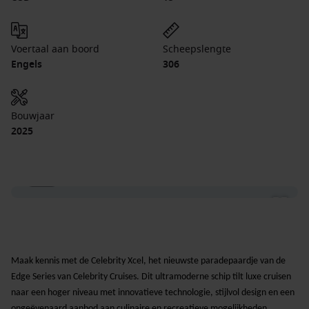
Voertaal aan boord
Scheepslengte
Engels
306
Bouwjaar
2025
1 / 20
Maak kennis met de
Celebrity Xcel
, het nieuwste paradepaardje van de
Edge Series
van Celebrity Cruises. Dit ultramoderne schip tilt luxe cruisen
naar een hoger niveau met innovatieve technologie, stijlvol design en een
ongeëvenaard aanbod aan culinaire en recreatieve mogelijkheden.