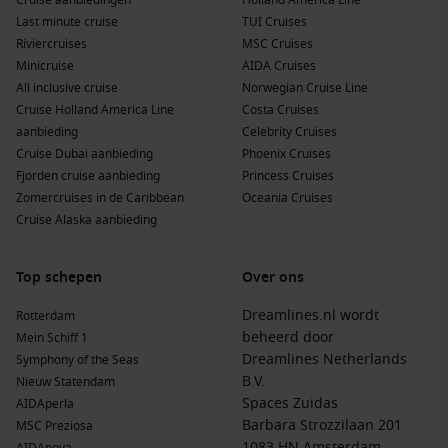
Cruise aanbiedingen
Holland America Line
Last minute cruise
TUI Cruises
Riviercruises
MSC Cruises
Minicruise
AIDA Cruises
All inclusive cruise
Norwegian Cruise Line
Cruise Holland America Line
Costa Cruises
aanbieding
Celebrity Cruises
Cruise Dubai aanbieding
Phoenix Cruises
Fjorden cruise aanbieding
Princess Cruises
Zomercruises in de Caribbean
Oceania Cruises
Cruise Alaska aanbieding
Top schepen
Over ons
Dreamlines.nl wordt
Rotterdam
beheerd door
Mein Schiff 1
Dreamlines Netherlands
Symphony of the Seas
B.V.
Nieuw Statendam
Spaces Zuidas
AIDAperla
Barbara Strozzilaan 201
MSC Preziosa
1083 HN Amsterdam