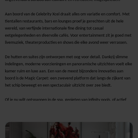
Aan boord van de Celebrity Xcel draait alles om variatie en comfort. Met
tientallen restaurants, bars en lounges proef je gerechten uit de hele
wereld, van verfijnde internationale fine dining tot casual
eetgelegenheden en sfeervolle cafés. Voor entertainment zit je goed met
livemuziek, theaterproducties en shows die elke avond weer verrassen.
De hutten en suites zijn ontworpen met oog voor detail. Dankzij slimme
indelingen, moderne voorzieningen en panoramische uitzichten voelt elke
kamer ruim en luxe aan. Een van de meest bijzondere innovaties aan
boord is de
Magic Carpet
: een zwevend platform dat langs de zijkant van
het schip beweegt en een spectaculair uitzicht over zee biedt.
Of je nu wilt ontspannen in de spa, genieten van infinity pools, of actief
meedoen aan sportieve activiteiten: de Celebrity Xcel biedt een veelzijdig
programma voor iedere reiziger. Dit maakt het schip ideaal voor stellen,
gezinnen en vriendengroepen die samen een onvergetelijke vakantie
willen beleven.