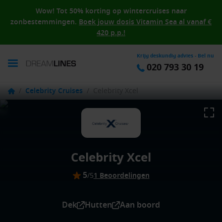
Wow! Tot 50% korting op wintercruises naar
zonbestemmingen.
Boek jouw dosis Vitamin Sea al vanaf €
420 p.p.!
Krijg deskundig advies - Bel nu
020 793 30 19
/
Celebrity Cruises
/
Celebrity Xcel
Celebrity Xcel
5
/5
1 Beoordelingen
Dek
Hutten
Aan boord