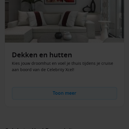
De Celebrity Xcel vaart naar adembenemende bestemmingen, waaronder
de
Middellandse Zee
en het
Caribisch gebied
. Zo combineert dit schip
ultieme ontspanning aan boord met onvergetelijke ervaringen aan wal.
Boek je Celebrity Xcel cruise via Dreamlines en ontdek zelf waarom dit
schip de perfecte keuze is voor een luxe vakantie op zee.
Dekken en hutten
Kies jouw droomhut en voel je thuis tijdens je cruise
aan boord van de Celebrity Xcel!
Toon meer