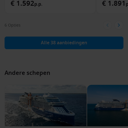
€ 1.592
€ 1.891
p.p.
p
6 Opties
Alle 38 aanbiedingen
Andere schepen