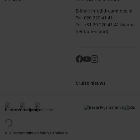
AIDAnova
E-Mail:
info@dreamlines.nl
Tel:
020 220 41 41
Tel: +31 20 220 41 41 (Vanuit
het buitenland)
Cruise nieuws
© 2026 Alle rechten voorbehouden. Alle gegevens op de Dreamlines.nl website zijn
auteursrechtelijk beschermd en mogen niet zonder toestemming gebruikt worden.
Dreamlines is een geregistreerd handelsmerk.
Alle bestemmingen
.
Alle Vertrekdata