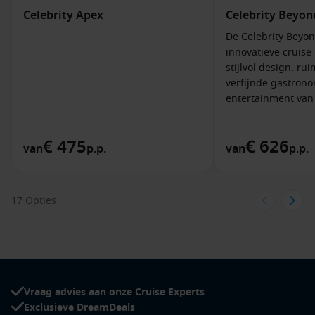
Celebrity Apex
Celebrity Beyon
De Celebrity Beyon
innovatieve cruise
stijlvol design, ru
verfijnde gastron
entertainment van
€ 475
€ 626
van
p.p.
van
p.p.
17 Opties
Vraag advies aan onze Cruise Experts
Exclusieve DreamDeals