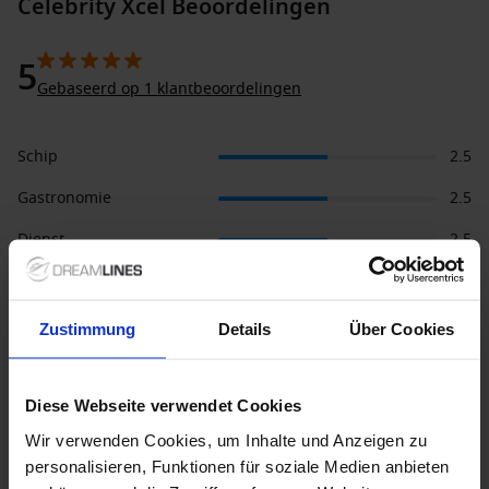
Celebrity Xcel Beoordelingen
5
Gebaseerd op 1 klantbeoordelingen
Schip
2.5
Gastronomie
2.5
Dienst
2.5
Amusement
2.5
Excursies
2.5
Zustimmung
Details
Über Cookies
Cabine
2.5
Sport
2.5
Diese Webseite verwendet Cookies
Wir verwenden Cookies, um Inhalte und Anzeigen zu
personalisieren, Funktionen für soziale Medien anbieten