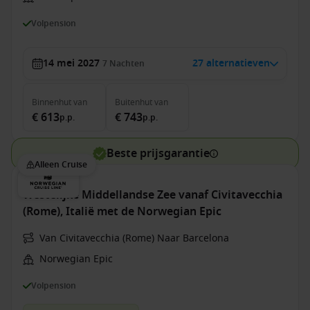
Volpension
14 mei 2027
27 alternatieven
7
Nachten
Binnenhut
van
Buitenhut
van
€ 613
€ 743
p.p.
p.p.
Beste prijsgarantie
Alleen Cruise
Westelijke Middellandse Zee vanaf Civitavecchia
(Rome), Italië met de Norwegian Epic
Van Civitavecchia (Rome) Naar Barcelona
Norwegian Epic
Volpension