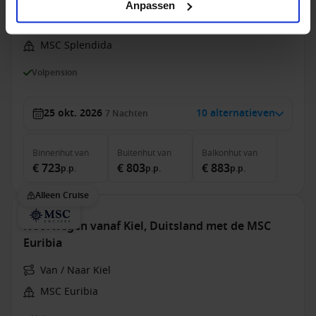
Anpassen
Van / Naar Barcelona
MSC Splendida
Volpension
25 okt. 2026
10 alternatieven
7
Nachten
Binnenhut
van
Buitenhut
van
Balkonhut
van
€ 723
€ 803
€ 883
p.p.
p.p.
p.p.
Alleen Cruise
Noorwegen vanaf Kiel, Duitsland met de MSC
Euribia
Van / Naar Kiel
MSC Euribia