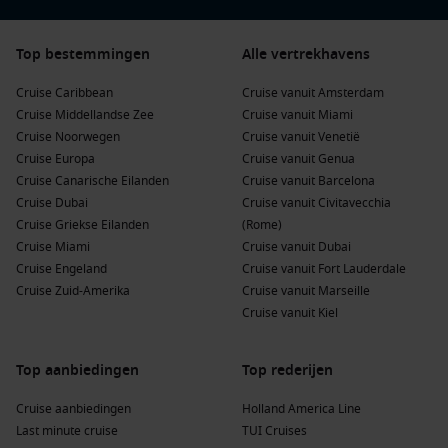
Tips voor het boeken van een voordelige cruise
Top bestemmingen
Alle vertrekhavens
Boek op tijd voor de beste deals.
Wees flexibel met vertrekdata en bestemmingen.
Cruise Caribbean
Cruise vanuit Amsterdam
Cruise Middellandse Zee
Cruise vanuit Miami
Houd last minute aanbiedingen in de gaten voor extra
Cruise Noorwegen
Cruise vanuit Venetië
scherpe prijzen.
Cruise Europa
Cruise vanuit Genua
Cruise Canarische Eilanden
Cruise vanuit Barcelona
Plan je betaalbare cruise vandaag nog!
Cruise Dubai
Cruise vanuit Civitavecchia
Een
cruise onder de €999
betekent genieten van luxe,
Cruise Griekse Eilanden
(Rome)
comfort en avontuur, zonder dat je je zorgen maakt over je
Cruise Miami
Cruise vanuit Dubai
budget. Wacht niet te lang, want de beste aanbiedingen zijn
Cruise Engeland
Cruise vanuit Fort Lauderdale
snel weg. Vind jouw perfecte betaalbare cruise en stap
Cruise Zuid-Amerika
Cruise vanuit Marseille
binnenkort aan boord!
Cruise vanuit Kiel
Top aanbiedingen
Top rederijen
Cruise aanbiedingen
Holland America Line
Last minute cruise
TUI Cruises