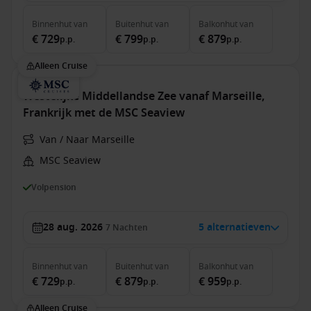
Binnenhut
van
Buitenhut
van
Balkonhut
van
€ 729
€ 799
€ 879
p.p.
p.p.
p.p.
Alleen Cruise
Westelijke Middellandse Zee vanaf Marseille,
Frankrijk met de MSC Seaview
Van / Naar Marseille
MSC Seaview
Volpension
28 aug. 2026
5 alternatieven
7
Nachten
Binnenhut
van
Buitenhut
van
Balkonhut
van
€ 729
€ 879
€ 959
p.p.
p.p.
p.p.
Alleen Cruise