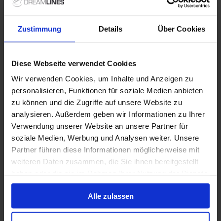
Westelijke Middellandse Zee vanaf Barcelona,
Spanje met de MSC Grandiosa
Zustimmung
Details
Über Cookies
Van / Naar Barcelona
MSC Grandiosa
Diese Webseite verwendet Cookies
Volpension
Wir verwenden Cookies, um Inhalte und Anzeigen zu
personalisieren, Funktionen für soziale Medien anbieten
MSC Cruises - Last Minute Zomer 2026
zu können und die Zugriffe auf unsere Website zu
analysieren. Außerdem geben wir Informationen zu Ihrer
Verwendung unserer Website an unsere Partner für
17 okt. 2026
8 alternatieven
7
Nachten
soziale Medien, Werbung und Analysen weiter. Unsere
Partner führen diese Informationen möglicherweise mit
Binnenhut
van
Buitenhut
van
Balkonhut
van
weiteren Daten zusammen, die Sie ihnen bereitgestellt
€ 743
€ 863
€ 993
p.p.
p.p.
p.p.
haben oder die sie im Rahmen Ihrer Nutzung der Dienste
gesammelt haben.
Alleen Cruise
Alle zulassen
Westelijke Middellandse Zee vanaf Barcelona,
Spanje met de MSC Splendida