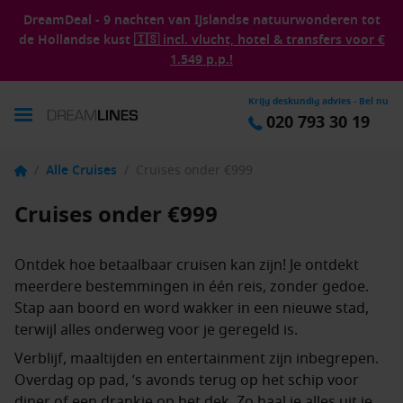
DreamDeal - 9 nachten van IJslandse natuurwonderen tot
de Hollandse kust
🇮🇸 incl. vlucht, hotel & transfers voor €
1.549 p.p.!
Krijg deskundig advies - Bel nu
020 793 30 19
/
Alle Cruises
/
Cruises onder €999
Cruises onder €999
Ontdek hoe betaalbaar cruisen kan zijn! Je ontdekt
meerdere bestemmingen in één reis, zonder gedoe.
Stap aan boord en word wakker in een nieuwe stad,
terwijl alles onderweg voor je geregeld is.
Verblijf, maaltijden en entertainment zijn inbegrepen.
Overdag op pad, ’s avonds terug op het schip voor
diner of een drankje op het dek. Zo haal je alles uit je