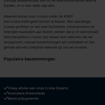
zonnige
Middellandse Zee
tot de adembenemende
Noorse
fjorden
, er is voor ieder wat wils.
Waarom kiezen voor cruises onder de €999?
Een cruise hoeft geen fortuin te kosten. Met voordelige
cruises profiteer je van luxe faciliteiten, entertainment en
heerlijke maaltijden aan boord, zonder dat je te veel betaalt.
Deze betaalbare cruises zijn ideaal voor iedereen die wil
ontspannen, nieuwe bestemmingen wil ontdekken en het
gemak van een complete vakantie op zee wil ervaren.
Populaire bestemmingen
Onze
cruises onder de €999
brengen je naar vele prachtige
bestemmingen. Denk aan de
Middellandse Zee
, de
Canarische Eilanden
, of de iconische fjorden van
Noorwegen
.
Ook bekende rederijen zoals
MSC Cruises
,
Royal Caribbean
,
Norwegian Cruise Line
en
Holland America Line
bieden
Vraag advies aan onze Cruise Experts
regelmatig betaalbare cruises aan, zodat er altijd een
Exclusieve DreamDeals
passende optie is.
Beste prijsgarantie