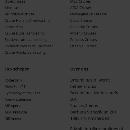
Riviercruises
MSC Cruises
Minicruise
AIDA Cruises
All inclusive cruise
Norwegian Cruise Line
Cruise Holland America Line
Costa Cruises
aanbieding
Celebrity Cruises
Cruise Dubai aanbieding
Phoenix Cruises
Fjorden cruise aanbieding
Princess Cruises
Zomercruises in de Caribbean
Oceania Cruises
Cruise Alaska aanbieding
Top schepen
Over ons
Dreamlines.nl wordt
Rotterdam
beheerd door
Mein Schiff 1
Dreamlines Netherlands
Symphony of the Seas
B.V.
Nieuw Statendam
Spaces Zuidas
AIDAperla
Barbara Strozzilaan 201
MSC Preziosa
1083 HN Amsterdam
AIDAnova
E-Mail:
info@dreamlines.nl