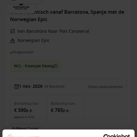
trans-Atlantisch vanaf Barcelona, Spanje met de
Norwegian Epic
Van Barcelona Naar Port Canaveral
Norwegian Epic
Volpension
NCL - Freestyle Dining
1 nov. 2026
14
Nachten
Geen alternatieven
Binnenhut
van
Balkonhut
van
€ 590
€ 765
p.p.
p.p.
was
€ 1.113
Alleen Cruise