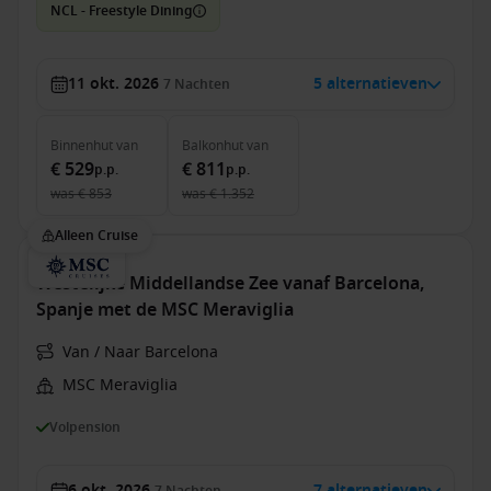
NCL - Freestyle Dining
11 okt. 2026
5 alternatieven
7
Nachten
Binnenhut
van
Balkonhut
van
€ 529
€ 811
p.p.
p.p.
was
€ 853
was
€ 1.352
Alleen Cruise
Westelijke Middellandse Zee vanaf Barcelona,
Spanje met de MSC Meraviglia
Van / Naar Barcelona
MSC Meraviglia
Volpension
6 okt. 2026
7 alternatieven