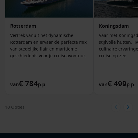
Miami
Miami
– Startpunt van vele tropische cruises, met een
bruisend nachtleven en prachtige stranden.
Rotterdam
Koningsdam
Vertrek vanuit het dynamische
Vaar met Koningsd
Rotterdam en ervaar de perfecte mix
stijlvolle hutten, 
van stedelijke flair en maritieme
culinaire ervaring
geschiedenis voor je cruiseavontuur.
cruise op zee.
€ 784
€ 499
van
p.p.
van
p.p.
10 Opties