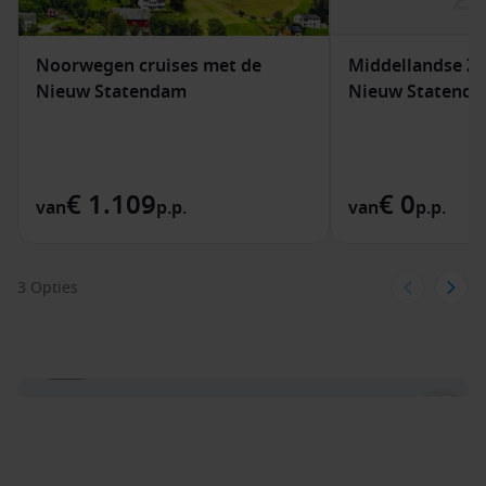
Noorwegen cruises met de
Middellandse Ze
Nieuw Statendam
Nieuw Statend
€ 1.109
€ 0
van
p.p.
van
p.p.
3 Opties
1 / 31