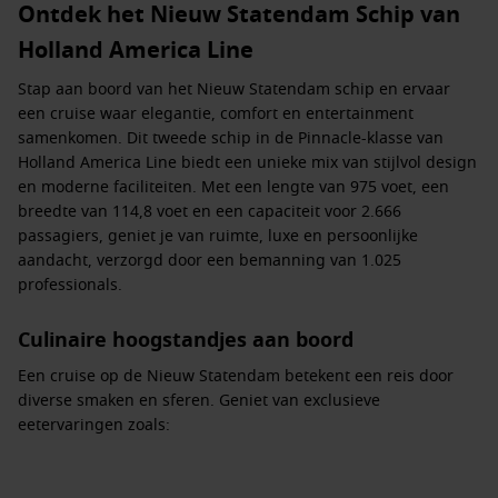
Ontdek het Nieuw Statendam Schip van
Holland America Line
Stap aan boord van het
Nieuw Statendam schip
en ervaar
een cruise waar elegantie, comfort en entertainment
samenkomen. Dit tweede schip in de Pinnacle-klasse van
Holland America Line biedt een unieke mix van stijlvol design
en moderne faciliteiten. Met een lengte van 975 voet, een
breedte van 114,8 voet en een capaciteit voor 2.666
passagiers, geniet je van ruimte, luxe en persoonlijke
aandacht, verzorgd door een bemanning van 1.025
professionals.
Culinaire hoogstandjes aan boord
Een cruise op de
Nieuw Statendam
betekent een reis door
diverse smaken en sferen. Geniet van exclusieve
eetervaringen zoals:
Rudi’s Sel de Mer
– verfijnde Franse keuken met