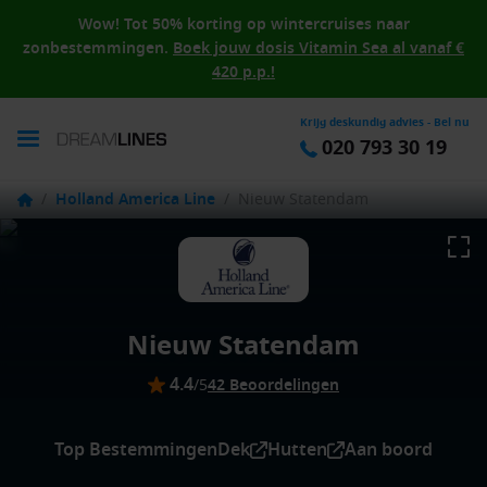
Wow! Tot 50% korting op wintercruises naar
zonbestemmingen.
Boek jouw dosis Vitamin Sea al vanaf €
420 p.p.!
Krijg deskundig advies - Bel nu
020 793 30 19
/
Holland America Line
/
Nieuw Statendam
Nieuw Statendam
4.4
/5
42 Beoordelingen
Top Bestemmingen
Dek
Hutten
Aan boord