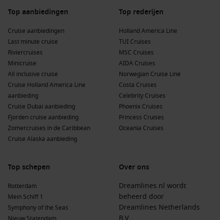
Top aanbiedingen
Top rederijen
Cruise aanbiedingen
Holland America Line
Last minute cruise
TUI Cruises
Riviercruises
MSC Cruises
Minicruise
AIDA Cruises
All inclusive cruise
Norwegian Cruise Line
Cruise Holland America Line
Costa Cruises
aanbieding
Celebrity Cruises
Cruise Dubai aanbieding
Phoenix Cruises
Fjorden cruise aanbieding
Princess Cruises
Zomercruises in de Caribbean
Oceania Cruises
Cruise Alaska aanbieding
Top schepen
Over ons
Dreamlines.nl wordt
Rotterdam
beheerd door
Mein Schiff 1
Dreamlines Netherlands
Symphony of the Seas
B.V.
Nieuw Statendam