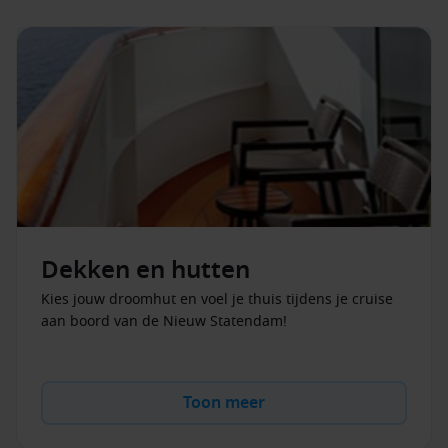
seizoensgebonden gerechten.
Grand Dutch Café
– een gezellige plek voor koffie, snacks
en Nederlandse klassiekers.
Canaletto
– authentieke Italiaanse gerechten in een
elegante ambiance.
LINQ Bar & Lounge
– ideaal voor cocktails en borrels met
uitzicht op zee.
Voor muziekliefhebbers is er de spectaculaire
Music Walk
,
met iconische locaties zoals
B.B. King’s Blues Club
en
Rolling
Stone Rock Room
. Het
World Stage
theater biedt innovatieve
Dekken en hutten
shows en producties die je elke avond zullen verrassen.
Kies jouw droomhut en voel je thuis tijdens je cruise
Entertainment & activiteiten
aan boord van de Nieuw Statendam!
Het
Nieuw Statendam schip
biedt tal van activiteiten voor
jong en oud:
Toon meer
State-of-the-art fitnesscentrum en groepslessen