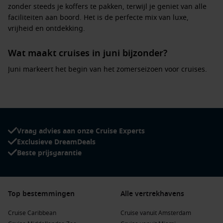
zonder steeds je koffers te pakken, terwijl je geniet van alle
faciliteiten aan boord. Het is de perfecte mix van luxe,
vrijheid en ontdekking.
Wat maakt cruises in juni bijzonder?
Juni markeert het begin van het zomerseizoen voor cruises.
Het weer is vaak mild tot warm, ideaal voor excursies aan
land en ontspannen op het dek. Aan boord is er volop keuze
aan entertainment, culinaire hoogstandjes en
wellnessfaciliteiten.
Vraag advies aan onze Cruise Experts
Middellandse Zee:
Ontdek historische steden, pittoreske
Exclusieve DreamDeals
kustplaatsen en zonovergoten stranden.
Beste prijsgarantie
Noord-Europa en fjorden:
Geniet van indrukwekkende
natuur, frisse lucht en lange dagen met veel zonlicht.
Oostzee:
Bezoek culturele steden zoals Stockholm, Tallinn
Top bestemmingen
Alle vertrekhavens
en Helsinki.
Cruise Caribbean
Verre bestemmingen:
Van Alaska tot Azië, juni is ideaal
Cruise vanuit Amsterdam