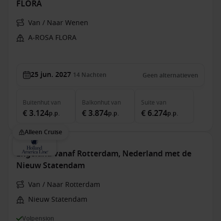
FLORA
Van / Naar Wenen
A-ROSA FLORA
25 jun. 2027
14
Nachten
Geen alternatieven
Buitenhut
van
Balkonhut
van
Suite
van
€ 3.124
€ 3.874
€ 6.274
p.p.
p.p.
p.p.
Alleen Cruise
Engeland vanaf Rotterdam, Nederland met de
Nieuw Statendam
Van / Naar Rotterdam
Nieuw Statendam
Volpension