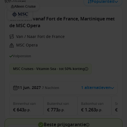
970 cruises
Populariteit
Alleen Cruise
Caribbean vanaf Fort de France, Martinique met
de MSC Opera
Van / Naar Fort de France
MSC Opera
Volpension
MSC Cruises - Vitamin Sea - tot 50% korting
11 jun. 2027
1 alternatieven
7
Nachten
Binnenhut
van
Buitenhut
van
Balkonhut
van
Suite
v
€ 643
€ 773
€ 1.263
€ 1.7
p.p.
p.p.
p.p.
Beste prijsgarantie