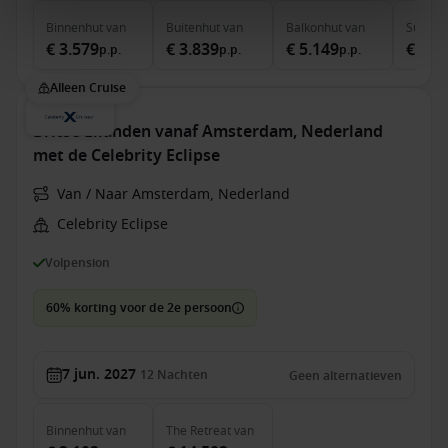
Binnenhut
van
Buitenhut
van
Balkonhut
van
Suite
v
€ 3.579
€ 3.839
€ 5.149
€ 7.0
p.p.
p.p.
p.p.
Alleen Cruise
Britse Eilanden vanaf Amsterdam, Nederland
met de Celebrity Eclipse
Van / Naar Amsterdam, Nederland
Celebrity Eclipse
Volpension
60% korting voor de 2e persoon
7 jun. 2027
12
Nachten
Geen alternatieven
Binnenhut
van
The Retreat
van