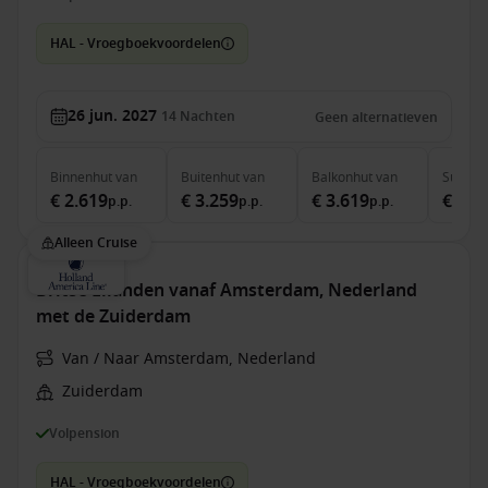
HAL - Vroegboekvoordelen
26 jun. 2027
14
Nachten
Geen alternatieven
Binnenhut
van
Buitenhut
van
Balkonhut
van
Suite
v
€ 2.619
€ 3.259
€ 3.619
€ 5.0
p.p.
p.p.
p.p.
Alleen Cruise
Britse Eilanden vanaf Amsterdam, Nederland
met de Zuiderdam
Van / Naar Amsterdam, Nederland
Zuiderdam
Volpension
HAL - Vroegboekvoordelen