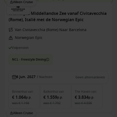
Alleen Cruise
Westelijke Middellandse Zee vanaf Civitavecchia
(Rome), Italië met de Norwegian Epic
Van Civitavecchia (Rome) Naar Barcelona
Norwegian Epic
Volpension
NCL - Freestyle Dining
6 jun. 2027
7
Nachten
Geen alternatieven
Binnenhut
van
Balkonhut
van
The Haven
van
€ 1.064
€ 1.559
€ 3.834
p.p.
p.p.
p.p.
was
€ 1.196
was
€ 1.792
was
€ 4.036
Alleen Cruise