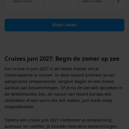
was
€ 1.301
was
€ 1.566
was
€ 
Meer laden
Cruises juni 2027: Begin de zomer op zee
Een
cruise in juni 2027
is de ideale manier om je
zomervakantie te starten. In deze maand profiteer je van
aangename temperaturen, langere dagen en een breed
aanbod aan bestemmingen. Of je nu de zon wilt opzoeken in
de Middellandse Zee, de natuur van Noord-Europa wilt
ontdekken of een verre reis wilt maken, juni biedt volop
mogelijkheden.
Tijdens een
cruise juni 2027
combineer je ontspanning,
avontuur en comfort. Je bezoekt meerdere bestemmingen