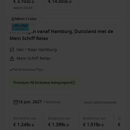
€ 3.103
€ 14.503
p.p.
p.p.
was
€ 3.526
Alleen Cruise
Noorwegen vanaf Hamburg, Duitsland met de
Mein Schiff Relax
Van / Naar Hamburg
Mein Schiff Relax
All-inclusive
Tips
Premium All Inclusive inbegrepen!
13 jun. 2027
7
Nachten
Geen alternatieven
Binnenhut
van
Buitenhut
van
Balkonhut
van
Suite
v
€ 1.249
€ 1.399
€ 1.519
€ 2.7
p.p.
p.p.
p.p.