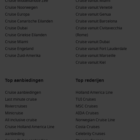
Cruise Middellandse Zee
voor unieke avonturen buiten Europa.
Cruise vanuit Miami
Cruise Noorwegen
Cruise vanuit Venetië
Cruise Europa
Cruise vanuit Genua
Of je nu actief wilt genieten of juist wilt ontspannen, een
Cruise Canarische Eilanden
Cruise vanuit Barcelona
cruise juni 2027
biedt voor ieder wat wils. Zwembaden, spa’s,
Cruise Dubai
Cruise vanuit Civitavecchia
restaurants en entertainment zorgen dat je vakantie
Cruise Griekse Eilanden
(Rome)
compleet is.
Cruise Miami
Cruise vanuit Dubai
Cruise Engeland
Cruise vanuit Fort Lauderdale
De voordelen van een cruise in juni 2026
Cruise Zuid-Amerika
Cruise vanuit Marseille
Een
cruise juni 2027
heeft veel voordelen:
Cruise vanuit Kiel
Perfect zomerseizoen:
Ideaal weer voor zon, excursies en
Top aanbiedingen
Top rederijen
activiteiten aan boord.
Breed aanbod aan routes:
Veel vertrekdata en
Cruise aanbiedingen
Holland America Line
bestemmingen om uit te kiezen.
Last minute cruise
TUI Cruises
Riviercruises
MSC Cruises
Geschikt voor gezinnen en groepen:
Activiteiten voor
Minicruise
AIDA Cruises
kinderen en sociale mogelijkheden voor volwassenen.
All inclusive cruise
Norwegian Cruise Line
Levendige sfeer:
Veel entertainment en gezellige
Cruise Holland America Line
Costa Cruises
bijeenkomsten op het dek.
aanbieding
Celebrity Cruises