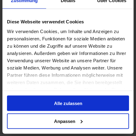
Zustimmung
Details
Über Cookies
19 jun. 2027
3 alternatieven
7
Nachten
Diese Webseite verwendet Cookies
Binnenhut
van
Buitenhut
van
Balkonhut
van
Suite
v
€ 1.259
€ 1.439
€ 1.709
€ 3.1
p.p.
p.p.
p.p.
Wir verwenden Cookies, um Inhalte und Anzeigen zu
personalisieren, Funktionen für soziale Medien anbieten
Alleen Cruise
zu können und die Zugriffe auf unsere Website zu
Britse Eilanden vanaf Amsterdam, Nederland
analysieren. Außerdem geben wir Informationen zu Ihrer
met de Zuiderdam
Verwendung unserer Website an unsere Partner für
soziale Medien, Werbung und Analysen weiter. Unsere
Van / Naar Amsterdam, Nederland
Partner führen diese Informationen möglicherweise mit
Zuiderdam
weiteren Daten zusammen, die Sie ihnen bereitgestellt
haben oder die sie im Rahmen Ihrer Nutzung der Dienste
Volpension
gesammelt haben.
Alle zulassen
HAL - Vroegboekvoordelen
Anpassen
12 jun. 2027
21
Nachten
Geen alternatieven