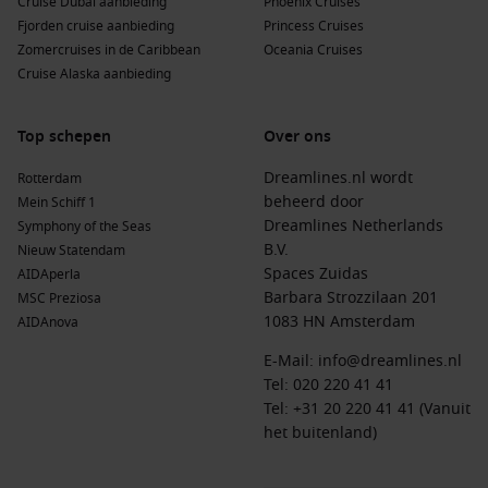
Cruise Dubai aanbieding
Phoenix Cruises
Daarnaast profiteer je vaak van speciale aanbiedingen en
Fjorden cruise aanbieding
Princess Cruises
vroegboekkortingen. Zo kun je jouw droomcruise plannen
Zomercruises in de Caribbean
Oceania Cruises
tegen de beste prijs.
Cruise Alaska aanbieding
Wil je een overzicht van alle cruises per maand? Bekijk dan
Top schepen
Over ons
onze
cruise kalender
.
Dreamlines.nl wordt
Rotterdam
Topbestemmingen & veelgestelde vragen over
beheerd door
Mein Schiff 1
cruises juni 2027
Dreamlines Netherlands
Symphony of the Seas
B.V.
Nieuw Statendam
Ontdek andere vertrekmaanden
Spaces Zuidas
AIDAperla
Cruises januari
– Ontsnap aan de winter en geniet van
Barbara Strozzilaan 201
MSC Preziosa
tropische bestemmingen.
1083 HN Amsterdam
AIDAnova
Cruises februari
– Perfect om de kou te ontvluchten en
E-Mail:
info@dreamlines.nl
rustig te varen.
Tel:
020 220 41 41
Tel: +31 20 220 41 41 (Vanuit
Cruises maart
– Begin van het nieuwe cruiseseizoen.
het buitenland)
Cruises april
– Lentecruises met aangename temperaturen
en minder drukte.