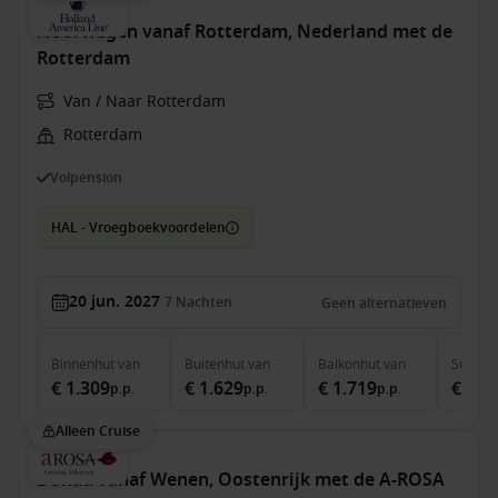
Noorwegen vanaf Rotterdam, Nederland met de
Rotterdam
Van / Naar Rotterdam
Rotterdam
Volpension
HAL - Vroegboekvoordelen
20 jun. 2027
7
Nachten
Geen alternatieven
Binnenhut
van
Buitenhut
van
Balkonhut
van
Suite
v
€ 1.309
€ 1.629
€ 1.719
€ 1.9
p.p.
p.p.
p.p.
Alleen Cruise
Donau vanaf Wenen, Oostenrijk met de A-ROSA