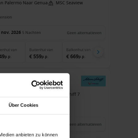
an Palermo Naar Genua
MSC Seaview
pension
 nov. 2026
5
Nachten
Geen alternatieven
nenhut
van
Buitenhut
van
Balkonhut
van
Suite
van
49
€ 559
€ 669
€ 989
p.p.
p.p.
p.p.
p.p.
iff 7
an Kiel Naar Hamburg
Mein Schiff 7
Über Cookies
inclusive
Tips
9 sep. 2026
5
Nachten
Geen alternatieven
 Medien anbieten zu können