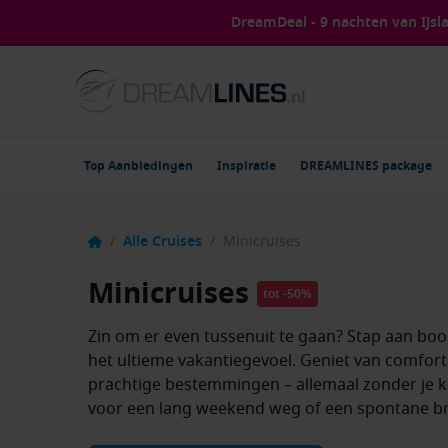
DreamDeal - 9 nachten van IJs
Top Aanbiedingen
Inspiratie
DREAMLINES package
/
Alle Cruises
/
Minicruises
Minicruises
tot
-
50
%
Zin om er even tussenuit te gaan? Stap aan boo
het ultieme vakantiegevoel. Geniet van comfort
prachtige bestemmingen – allemaal zonder je k
voor een lang weekend weg of een spontane b