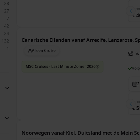
28
Bin
27
€ 4
7
42
24
Canarische Eilanden vanaf Arrecife, Lanzarote, 
132
1
Alleen Cruise
Va
MSC Cruises - Last Minute Zomer 2026
Vol
2
Bin
€ 5
Noorwegen vanaf Kiel, Duitsland met de Mein Sch