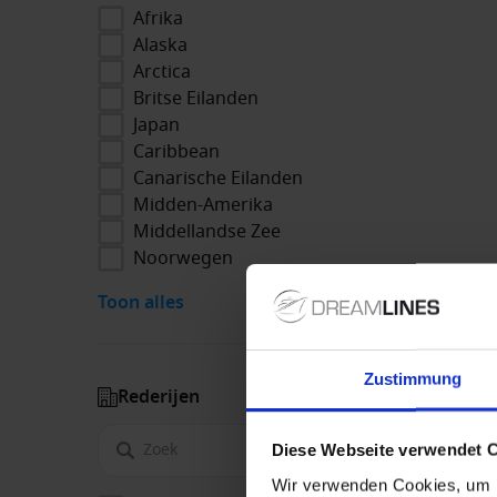
Afrika
Alaska
Arctica
Britse Eilanden
Japan
Caribbean
Canarische Eilanden
Midden-Amerika
Middellandse Zee
Noorwegen
Toon alles
Zustimmung
Rederijen
Diese Webseite verwendet 
Wir verwenden Cookies, um I