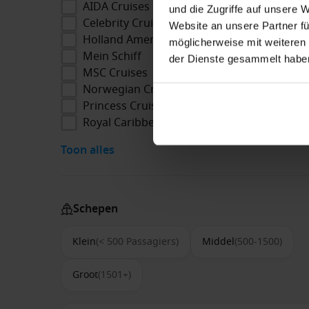
AIDA Cruises
und die Zugriffe auf unsere 
Celebrity Cruises
Website an unsere Partner fü
Holland America Line
möglicherweise mit weiteren
Mein Schiff
der Dienste gesammelt habe
MSC Cruises
Norwegian Cruise Line
Princess Cruises
Royal Caribbean
Toon alles
Schepen
Klein
(< 500 Passagiers)
Middel
(500-1500)
Groot
(1501+)