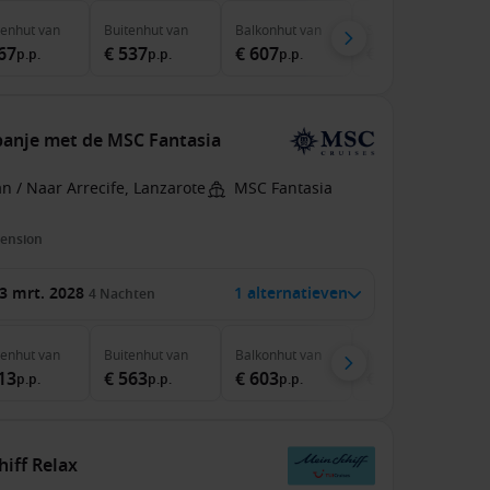
nenhut
van
Buitenhut
van
Balkonhut
van
Suite
van
67
€ 537
€ 607
€ 947
p.p.
p.p.
p.p.
p.p.
Spanje met de MSC Fantasia
n / Naar Arrecife, Lanzarote
MSC Fantasia
pension
3 mrt. 2028
1 alternatieven
4
Nachten
nenhut
van
Buitenhut
van
Balkonhut
van
MSC Yacht Club
van
13
€ 563
€ 603
€ 1.499
p.p.
p.p.
p.p.
p.p.
iff Relax