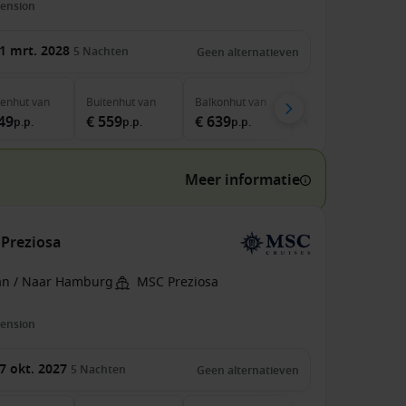
pension
1 mrt. 2028
5
Nachten
Geen alternatieven
nenhut
van
Buitenhut
van
Balkonhut
van
Suite
van
49
€ 559
€ 639
€ 1.039
p.p.
p.p.
p.p.
p.p.
Meer informatie
 Preziosa
an / Naar Hamburg
MSC Preziosa
pension
7 okt. 2027
5
Nachten
Geen alternatieven