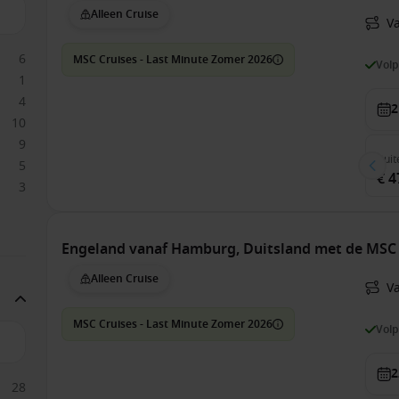
Alleen Cruise
V
6
MSC Cruises - Last Minute Zomer 2026
Vol
1
4
2
10
9
Buit
5
€ 4
3
Engeland vanaf Hamburg, Duitsland met de MSC
Alleen Cruise
V
MSC Cruises - Last Minute Zomer 2026
Vol
2
28