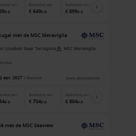
nenhut
van
Buitenhut
van
Balkonhut
van
Suite
van
69
€ 649
€ 699
€ 959
p.p.
p.p.
p.p.
p.p.
rtugal met de MSC Meraviglia
an Lissabon Naar Tarragona
MSC Meraviglia
pension
2 apr. 2027
5
Nachten
Geen alternatieven
nenhut
van
Buitenhut
van
Balkonhut
van
34
€ 704
€ 804
p.p.
p.p.
p.p.
lië met de MSC Seaview