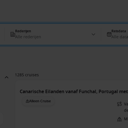
Rederijen
Reisdata
Alle rederijen
Alle dat
1285 cruises
Canarische Eilanden vanaf Funchal, Portugal me
Alleen Cruise
V
de
M