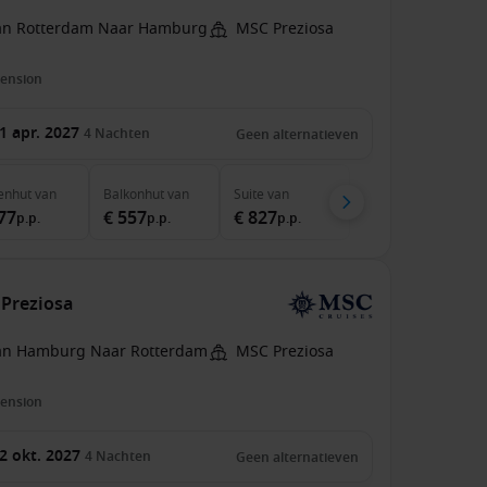
an Rotterdam Naar Hamburg
MSC Preziosa
pension
1 apr. 2027
4
Nachten
Geen alternatieven
enhut
van
Balkonhut
van
Suite
van
77
€ 557
€ 827
p.p.
p.p.
p.p.
 Preziosa
an Hamburg Naar Rotterdam
MSC Preziosa
pension
2 okt. 2027
4
Nachten
Geen alternatieven