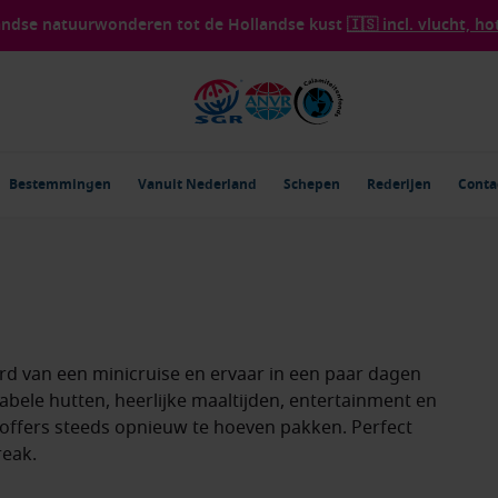
landse natuurwonderen tot de Hollandse kust
🇮🇸 incl. vlucht, ho
Bestemmingen
Vanuit Nederland
Schepen
Rederijen
Conta
rd van een minicruise en ervaar in een paar dagen
abele hutten, heerlijke maaltijden, entertainment en
offers steeds opnieuw te hoeven pakken. Perfect
reak.