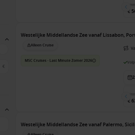
Bin
€ 5
Westelijke Middellandse Zee vanaf Lissabon, Po
Alleen Cruise
V
MSC Cruises - Last Minute Zomer 2026
Vol
€
2
Bin
€ 6
Westelijke Middellandse Zee vanaf Palermo, Sici
Alleen Cruise