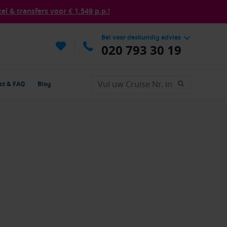
tel & transfers voor € 1.549 p.p.!
Bel voor deskundig advies
020 793 30 19
ct & FAQ
Blog