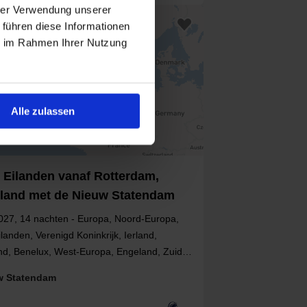
hrer Verwendung unserer
 führen diese Informationen
ie im Rahmen Ihrer Nutzung
Alle zulassen
e Eilanden vanaf Rotterdam,
land met de Nieuw Statendam
027, 14 nachten - Europa, Noord-Europa,
ilanden, Verenigd Koninkrijk, Ierland,
nd, Benelux, West-Europa, Engeland, Zuid-
, Noord-Ierland, Nederland
w Statendam