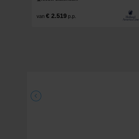
€ 2.519
van
p.p.