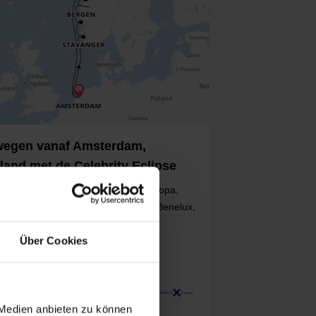
egen vanaf Amsterdam,
land met de Celebrity Eclipse
027, 7 nachten - Europa, Noord-Europa,
avia, Noorwegen, Noorse Fjorden, Benelux,
ropa, Noord-Holland, Nederland
Über Cookies
rity Eclipse
tot -7%
2.369
p.p.
 Medien anbieten zu können