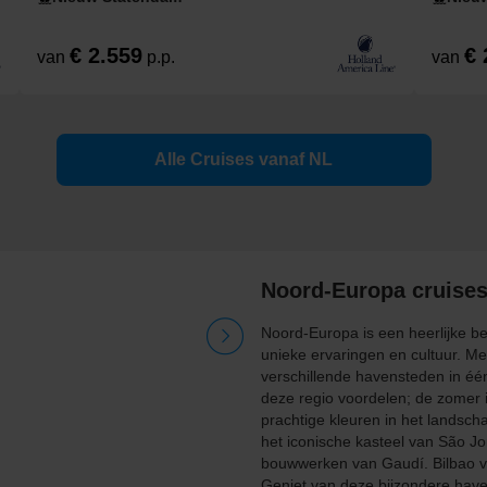
€ 2.559
€ 
van
p.p.
van
Alle Cruises vanaf NL
Noord-Europa cruise
Noord-Europa is een heerlijke be
unieke ervaringen en cultuur. Me
verschillende havensteden in één 
deze regio voordelen; de zomer i
prachtige kleuren in het landsch
het iconische kasteel van São Jor
bouwwerken van Gaudí. Bilbao v
Geniet van deze bijzondere have