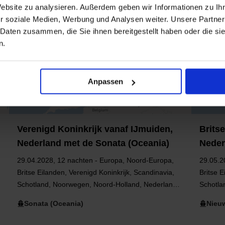
Website zu analysieren. Außerdem geben wir Informationen zu I
r soziale Medien, Werbung und Analysen weiter. Unsere Partner
 Daten zusammen, die Sie ihnen bereitgestellt haben oder die s
n.
Anpassen
Verenigd Koninkrijk vanaf IJmuiden,
Brits
Nederland met de Sonata (Oceania)
Neder
29.04.2028, 12 nachten - Europa, Noord-Europa,
29.05.2
Britse Eilanden, Verenigd Koninkrijk, Scandinavia,
Britse E
Schotland, Noorwegen, Noord-Holland, Nederland,
Schotla
Benelux, West-Europa, Oostzee, Denemarken,
Holland
Sonata (Oceania)
Nieu
Engeland, Noorse Fjorden