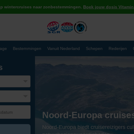
op wintercruises naar zonbestemmingen.
Boek jouw dosis Vitamin 
age
Bestemmingen
Vanuit Nederland
Schepen
Rederijen
s
Noord-Europa cruise
Noord-Europa biedt cruisereizigers cul