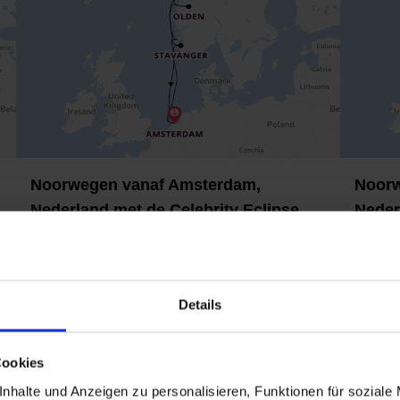
Noorwegen vanaf Amsterdam,
Noorw
Nederland met de Celebrity Eclipse
Neder
01.08.2027, 7 nachten - Europa, Noord-Europa,
01.07.2
Noorse Fjorden, Scandinavia, Noorwegen, Benelux,
Scandin
West-Europa, Noord-Holland, Nederland
West-Eu
Details
Celebrity Eclipse
Celeb
Korting 
Cookies
€ 2.012
van
p.p.
€ 
van
nhalte und Anzeigen zu personalisieren, Funktionen für soziale