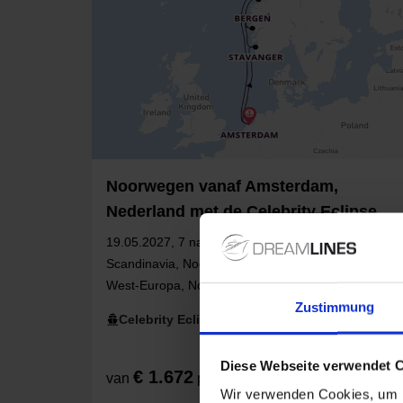
Noorwegen vanaf Amsterdam,
Nederland met de Celebrity Eclipse
19.05.2027, 7 nachten - Europa, Noord-Europa,
Scandinavia, Noorwegen, Noorse Fjorden, Benelux,
West-Europa, Noord-Holland, Nederland
Zustimmung
Celebrity Eclipse
Diese Webseite verwendet 
€ 1.672
van
p.p.
Wir verwenden Cookies, um I