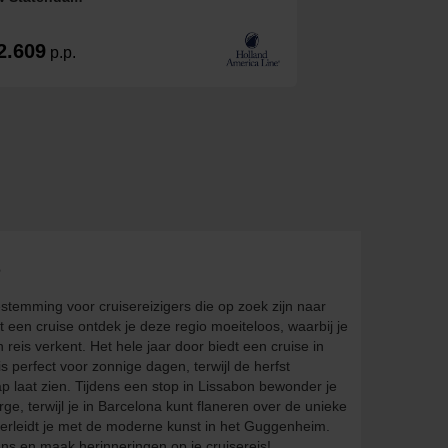
2.609
p.p.
s
stemming voor cruisereizigers die op zoek zijn naar
t een cruise ontdek je deze regio moeiteloos, waarbij je
reis verkent. Het hele jaar door biedt een cruise in
s perfect voor zonnige dagen, terwijl de herfst
ap laat zien. Tijdens een stop in Lissabon bewonder je
ge, terwijl je in Barcelona kunt flaneren over de unieke
erleidt je met de moderne kunst in het Guggenheim.
ns en maak herinneringen op je cruisereis!