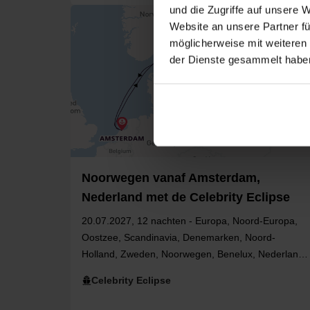
und die Zugriffe auf unsere 
Website an unsere Partner fü
möglicherweise mit weiteren
der Dienste gesammelt habe
Noorwegen vanaf Amsterdam,
Nederland met de Celebrity Eclipse
20.07.2027, 12 nachten - Europa, Noord-Europa,
Oostzee, Scandinavia, Denemarken, Noord-
Holland, Zweden, Noorwegen, Benelux, Nederland,
Oost-Europa, West-Europa, Estland, Finland
Celebrity Eclipse