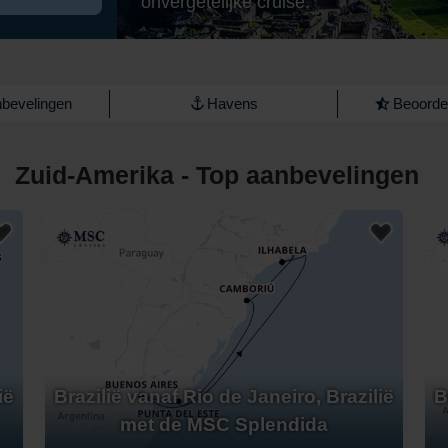
onvergetelijke cruise.
bevelingen
Havens
Beoordel
Zuid-Amerika - Top aanbevelingen
ië
Brazilië vanaf Rio de Janeiro, Brazilië
B
met de MSC Splendida