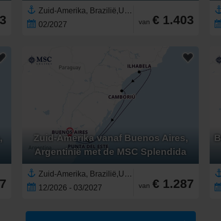
Zuid-Amerika, Brazilië,Uruguay,Argentinië
43
€ 1.403
van
02/2027
,
Zuid-Amerika vanaf Buenos Aires,
B
Argentinië met de MSC Splendida
Zuid-Amerika, Brazilië,Uruguay,Argentinië
87
€ 1.287
van
12/2026 - 03/2027