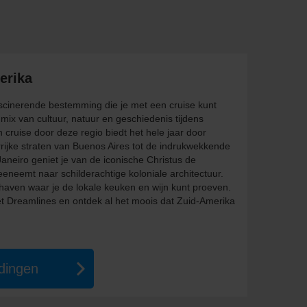
erika
ascinerende bestemming die je met een cruise kunt
mix van cultuur, natuur en geschiedenis tijdens
 cruise door deze regio biedt het hele jaar door
urrijke straten van Buenos Aires tot de indrukwekkende
aneiro geniet je van de iconische Christus de
eeneemt naar schilderachtige koloniale architectuur.
haven waar je de lokale keuken en wijn kunt proeven.
 Dreamlines en ontdek al het moois dat Zuid-Amerika
edingen