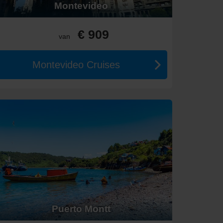
Montevideo
€ 909
van
Montevideo Cruises
klasse en vertrekperiode. Goedkope periodes zijn vaak
Puerto Montt