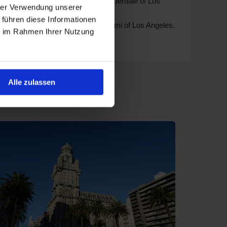
s vertrekken vaak vanuit Fort Lauderdale of Los
hrer Verwendung unserer
 führen diese Informationen
 concept. Vertrek meestal vanuit Miami of Los Angeles.
ie im Rahmen Ihrer Nutzung
k vanuit Puerto Williams of Valparaíso.
Alle zulassen
f Buenos Aires.
uit Ushuaia of Belém.
uit Miami of Buenos Aires.