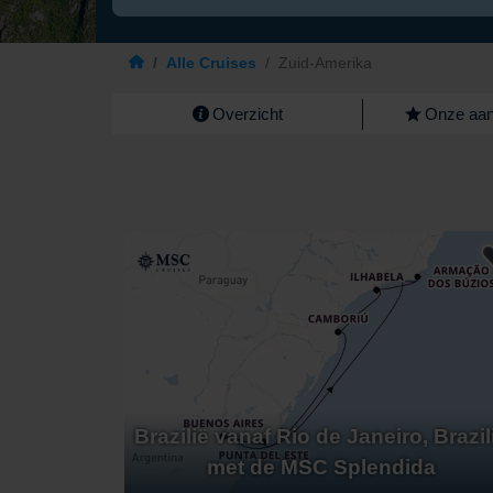
/
Alle Cruises
/
Zuid-Amerika
Overzicht
Onze aan
Brazilië vanaf Rio de Janeiro, Brazil
met de MSC Splendida