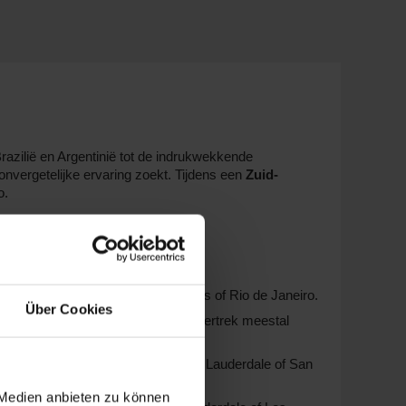
razilië en Argentinië tot de indrukwekkende
onvergetelijke ervaring zoekt. Tijdens een
Zuid-
o.
nmentopties. Vertrek vanuit Santos of Rio de Janeiro.
Über Cookies
hoogstandjes en sfeervolle diners. Vertrek meestal
uur en educatie. Vertrek vanuit Fort Lauderdale of San
 Medien anbieten zu können