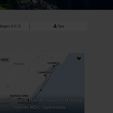
ingen 3.9 / 5
Tips
razilië vanaf Rio de Janeiro, Brazilië
met de MSC Splendida