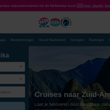
landse natuurwonderen tot de Hollandse kust
🇮🇸 incl. vlucht, ho
age
Bestemmingen
Vanuit Nederland
Schepen
Rederijen
ika
Cruises naar Zuid-Am
Laat je betoveren door de cultuur, nat