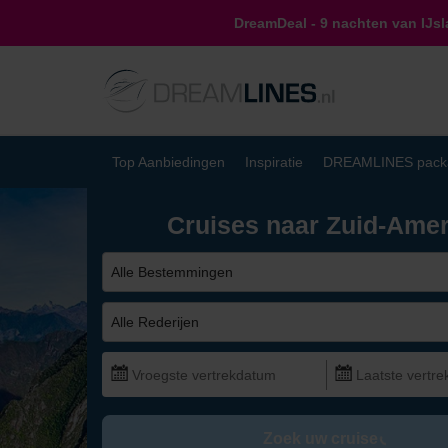
DreamDeal - 9 nachten van IJs
Top Aanbiedingen
Inspiratie
DREAMLINES pack
Cruises naar Zuid-Amer
Alle Bestemmingen
Alle Rederijen
Zoek uw cruise