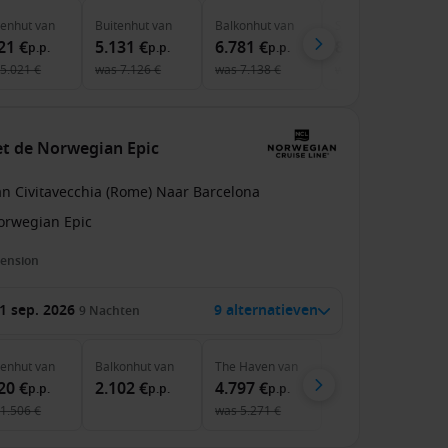
nenhut
van
Buitenhut
van
Balkonhut
van
Suite
van
21 €
5.131 €
6.781 €
8.931 €
p.p.
p.p.
p.p.
p.p.
5.021 €
was
7.126 €
was
7.138 €
was
9.113 €
et de Norwegian Epic
an Civitavecchia (Rome) Naar Barcelona
orwegian Epic
pension
1 sep. 2026
9 alternatieven
9
Nachten
nenhut
van
Balkonhut
van
The Haven
van
20 €
2.102 €
4.797 €
p.p.
p.p.
p.p.
1.506 €
was
5.271 €