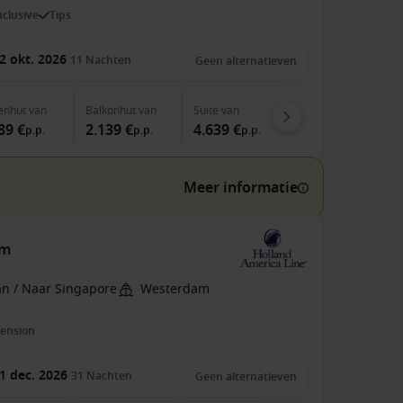
inclusive
Tips
2 okt. 2026
11
Nachten
Geen alternatieven
enhut
van
Balkonhut
van
Suite
van
89 €
2.139 €
4.639 €
p.p.
p.p.
p.p.
Meer informatie
am
an / Naar Singapore
Westerdam
pension
1 dec. 2026
31
Nachten
Geen alternatieven