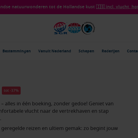
landse natuurwonderen tot de Hollandse kust
🇮🇸 incl. vlucht, ho
Bestemmingen
Vanuit Nederland
Schepen
Rederijen
Conta
tot
-
37
%
– alles in één boeking, zonder gedoe! Geniet van
mfortabele vlucht naar de vertrekhaven en stap
.
g geregelde reizen en ultiem gemak: zo begint jouw