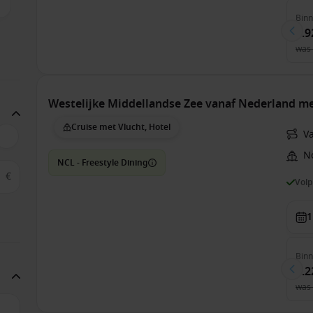
Bin
4.9
was
Westelijke Middellandse Zee vanaf Nederland m
Cruise met Vlucht, Hotel
V
N
NCL - Freestyle Dining
€
Vol
1
Bin
1.2
was