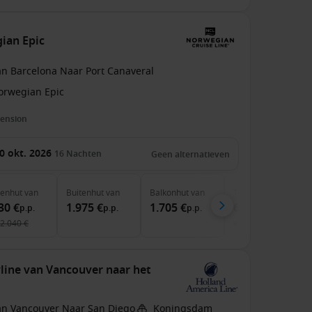
ian Epic
an Barcelona Naar Port Canaveral
orwegian Epic
pension
0 okt. 2026
16
Nachten
Geen alternatieven
nenhut
van
Buitenhut
van
Balkonhut
van
The Haven
van
30 €
1.975 €
1.705 €
6.435 €
p.p.
p.p.
p.p.
p.p.
2.040 €
was
7.571 €
line van Vancouver naar het
an Vancouver Naar San Diego
Koningsdam