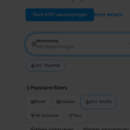
Toon 6701 aanbiedingen
Meer details
Bestemming
Alle Bestemmingen
incl. Vlucht
Populaire filters
Rivier
Oceaan
incl. Vlucht
All Inclusive
Tour
Alleen volwassenen
Alleen Aanbiedingen