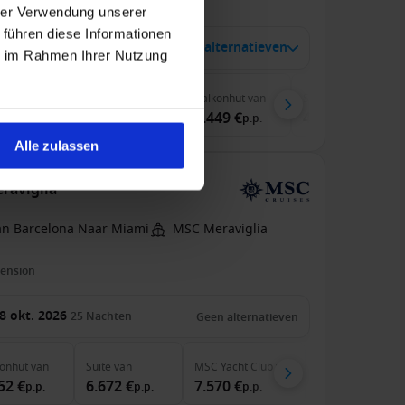
inclusive
Tips
hrer Verwendung unserer
 führen diese Informationen
 jan. 2028
7 alternatieven
14
Nachten
ie im Rahmen Ihrer Nutzung
nenhut
van
Buitenhut
van
Balkonhut
van
Suite
van
49 €
2.229 €
2.449 €
4.599 €
p.p.
p.p.
p.p.
p.p.
Alle zulassen
raviglia
an Barcelona Naar Miami
MSC Meraviglia
pension
8 okt. 2026
25
Nachten
Geen alternatieven
onhut
van
Suite
van
MSC Yacht Club
van
52 €
6.672 €
7.570 €
p.p.
p.p.
p.p.