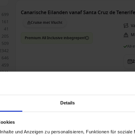
Canarische Eilanden vanaf Santa Cruz de Tenerife
699
161
Cruise met Vlucht
Va
41
Me
205
Premium All Inclusive inbegrepen!
509
All-
2342
646
2
459
2341
Bin
341
1.2
Details
Canarische Eilanden vanaf Las Palmas met de Mei
Cruise met Vlucht
V
Cookies
nhalte und Anzeigen zu personalisieren, Funktionen für soziale
Premium All Inclusive inbegrepen!