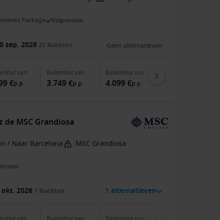
amlines Package
Volpension
0 sep. 2026
21
Nachten
Geen alternatieven
nenhut
van
Buitenhut
van
Balkonhut
van
Suite
van
99 €
3.749 €
4.099 €
5.649 €
p.p.
p.p.
p.p.
p.p.
et de MSC Grandiosa
an / Naar Barcelona
MSC Grandiosa
pension
 okt. 2026
1 alternatieven
7
Nachten
nenhut
van
Buitenhut
van
Balkonhut
van
Suite
van