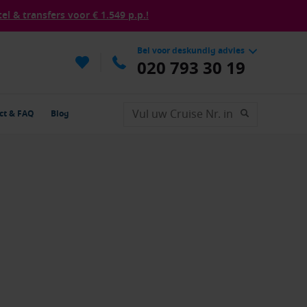
tel & transfers voor € 1.549 p.p.!
Bel voor deskundig advies
020 793 30 19
ct & FAQ
Blog