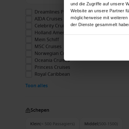
und die Zugriffe auf unsere 
Website an unsere Partner fü
Dreamlines Package
möglicherweise mit weiteren
AIDA Cruises
der Dienste gesammelt habe
Celebrity Cruises
Holland America Line
Mein Schiff
MSC Cruises
Norwegian Cruise Line
Oceania Cruises
Princess Cruises
Royal Caribbean
Toon alles
Schepen
Klein
(< 500 Passagiers)
Middel
(500-1500)