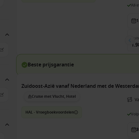
All-
1
Buit
1.9
Beste prijsgarantie
Zuidoost-Azië vanaf Nederland met de Westerd
Cruise met Vlucht, Hotel
V
HAL - Vroegboekvoordelen
Vol
3