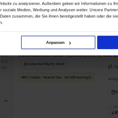
All-
Website zu analysieren. Außerdem geben wir Informationen zu I
r soziale Medien, Werbung und Analysen weiter. Unsere Partner
13
6
 Daten zusammen, die Sie ihnen bereitgestellt haben oder die s
946
n.
341
Bin
367
2.0
477
576
Anpassen
266
trans-Atlantisch vanaf Nederland met de MSC Me
286
618
Cruise met Vlucht, Hotel
V
531
MSC Cruises - Vitamin Sea - tot 50% korting
Vol
1
Balk
2.9