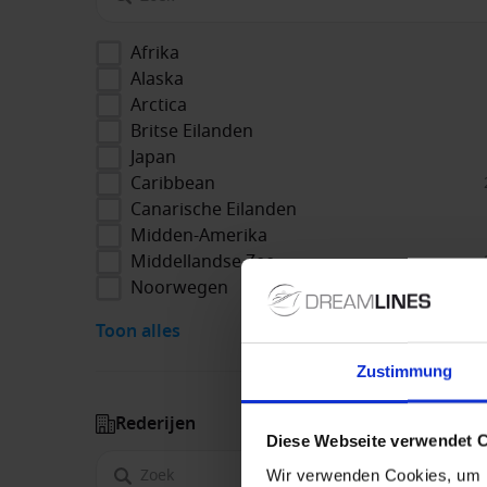
Afrika
Alaska
Arctica
Britse Eilanden
Japan
Caribbean
Canarische Eilanden
Midden-Amerika
Middellandse Zee
Noorwegen
Toon alles
Zustimmung
Rederijen
Diese Webseite verwendet 
Wir verwenden Cookies, um I