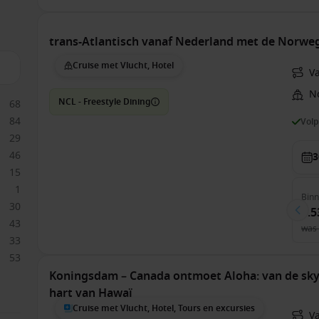
trans-Atlantisch vanaf Nederland met de Norweg
Cruise met Vlucht, Hotel
V
N
NCL - Freestyle Dining
68
84
Vol
29
46
3
15
1
Bin
30
1.5
43
was
33
53
Koningsdam – Canada ontmoet Aloha: van de sky
hart van Hawaï
Cruise met Vlucht, Hotel, Tours en excursies
V