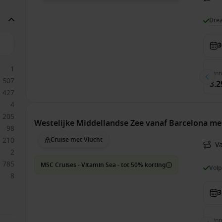
Dre
3
1
Bin
507
3.2
427
4
205
Westelijke Middellandse Zee vanaf Barcelona m
98
210
Cruise met Vlucht
V
2
785
MSC Cruises - Vitamin Sea - tot 50% korting
Vol
8
3
Bin