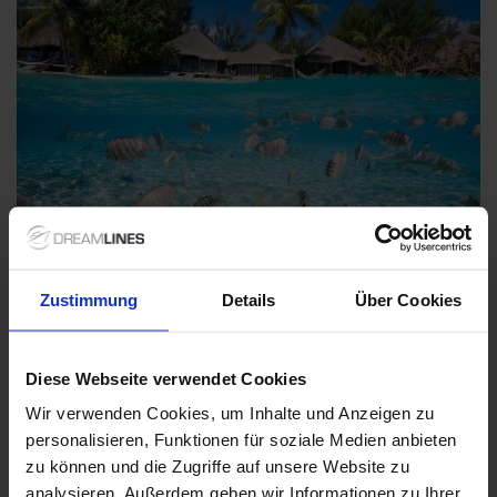
Zuidelijke Stille Oceaan
Zustimmung
Details
Über Cookies
-33%
€ 564
van
Diese Webseite verwendet Cookies
De Zuid-Pacifische Oceaan is een droomlocatie voor
cruisereizigers, met idyllische eilanden en een sprankelende
Wir verwenden Cookies, um Inhalte und Anzeigen zu
cultuur. Populaire landen zoals Fiji en Vanuatu bieden
personalisieren, Funktionen für soziale Medien anbieten
prachtige stranden en unieke natuur. De optimale tijd om te
zu können und die Zugriffe auf unsere Website zu
cruisen is van mei tot oktober, wanneer het weer heerlijk
analysieren. Außerdem geben wir Informationen zu Ihrer