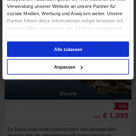
zonnig is en de zeewind mild.
Verwendung unserer Website an unsere Partner für
soziale Medien, Werbung und Analysen weiter. Unsere
Partner führen diese Informationen möglicherweise mit
weiteren Daten zusammen, die Sie ihnen bereitgestellt
haben oder die sie im Rahmen Ihrer Nutzung der Dienste
gesammelt haben.
Alle zulassen
Anpassen
Douro
-23%
€ 1.099
van
De Douro-rivier biedt cruisereizigers een onvergetelijke
ervaring met zijn adembenemende landschappen en