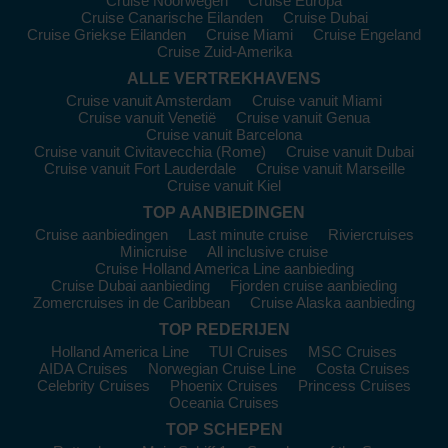
Cruise Noorwegen
Cruise Europa
Ponant
:
Met een vloot van 14 schepen bieden 3 van hen
Cruise Canarische Eilanden
Cruise Dubai
schepen, waaronder
Le Lyrial
en
Le Laperouse
, cruises naar
Cruise Griekse Eilanden
Cruise Miami
Cruise Engeland
Cruise Zuid-Amerika
West-Afrika. Dit Franse luxe bedrijf is bekend om zijn
aandacht voor detail en unieke expedities. De meeste cruises
ALLE VERTREKHAVENS
vertrekken vanuit
Dakar
of
Buenos Aires
.
Cruise vanuit Amsterdam
Cruise vanuit Miami
Cruise vanuit Venetië
Cruise vanuit Genua
Bezoek de Top Havens in West-
Cruise vanuit Barcelona
Cruise vanuit Civitavecchia (Rome)
Cruise vanuit Dubai
Afrika
Cruise vanuit Fort Lauderdale
Cruise vanuit Marseille
Cruise vanuit Kiel
Dakar
,
Senegal
:
Deze bruisende stad staat bekend om zijn
TOP AANBIEDINGEN
rijke cultuur en geschiedenis. Bezoek het beroemde Goree
Island, dat ooit een belangrijk handelscentrum was, en
Cruise aanbiedingen
Last minute cruise
Riviercruises
Minicruise
All inclusive cruise
deelneemt aan een stadsexcursie om de levendige markten
Cruise Holland America Line aanbieding
en het Monument van de Afrikaanse Renaissance te
Cruise Dubai aanbieding
Fjorden cruise aanbieding
verkennen. Probeer zeker de lokale Senegalese keuken; dips
Zomercruises in de Caribbean
Cruise Alaska aanbieding
zoals thieboudienne zijn aanraders!
TOP REDERIJEN
Banjul,
Gambia
:
Deze haven biedt toegang tot een van de
Holland America Line
TUI Cruises
MSC Cruises
oudste onafhankelijkheidslanden in Afrika. Bezoek het
AIDA Cruises
Norwegian Cruise Line
Costa Cruises
Gambian National Museum voor een kijkje in de geschiedenis
Celebrity Cruises
Phoenix Cruises
Princess Cruises
en cultuur van het land. Geniet van een rustige dag aan het
Oceania Cruises
strand of maak een boottocht op de Gambia-rivier om wilde
TOP SCHEPEN
dieren zoals krokodillen en vogels te spotten.