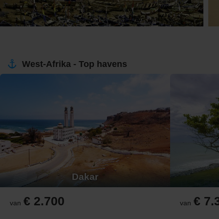
West-Afrika - Top havens
Dakar
€ 2.700
€ 7.
van
van