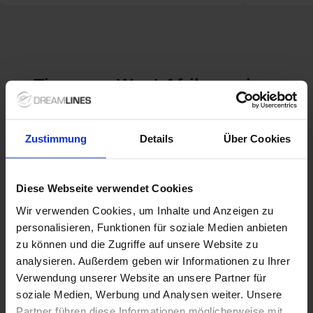
Tips voor West-Afrika cruises
Zustimmung
Details
Über Cookies
Ontdek de Betovering van
West-
Afrika
Diese Webseite verwendet Cookies
West-Afrika is een fascinerende regio vol geschiedenis,
cultuur en adembenemende landschappen. Van de bruisende
Wir verwenden Cookies, um Inhalte und Anzeigen zu
markten in Dakar tot de ongerepte zandstranden in Banjul,
personalisieren, Funktionen für soziale Medien anbieten
deze bestemming biedt cruisereizigers een unieke kans om de
zu können und die Zugriffe auf unsere Website zu
rijke diversiteit van het continent te verkennen. Wist je dat
analysieren. Außerdem geben wir Informationen zu Ihrer
West-Afrika beroemd is om zijn muziek en dans? Genres als
Verwendung unserer Website an unsere Partner für
Afrobeat en highlife zijn ontstaan in deze regio en vormen een
essentieel onderdeel van de lokale cultuur. Een cruise naar
soziale Medien, Werbung und Analysen weiter. Unsere
West-Afrika laat je niet alleen kennismaken met vrolijke
Partner führen diese Informationen möglicherweise mit