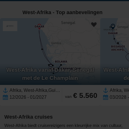
West-Afrika - Top aanbevelingen
West-Afrika vanaf Dakar, Senegal
West-Afri
met de Le Champlain
d
Afrika, West-Afrika,Guinee-Bissau,Senegal
€ 5.560
van
12/2026 - 01/2027
03/2028 
West-Afrika cruises
West-Afrika biedt cruisereizigers een kleurrijke mix van cultuur,