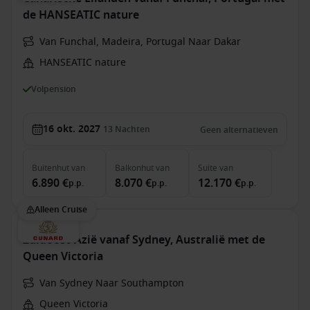
de HANSEATIC nature
Van Funchal, Madeira, Portugal Naar Dakar
HANSEATIC nature
Volpension
16 okt. 2027
13
Nachten
Geen alternatieven
Buitenhut
van
Balkonhut
van
Suite
van
6.890 €
8.070 €
12.170 €
p.p.
p.p.
p.p.
Alleen Cruise
Zuidoost-Azië vanaf Sydney, Australië met de
Queen Victoria
Van Sydney Naar Southampton
Queen Victoria