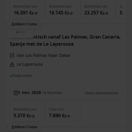
Binnenhut
van
Buitenhut
van
Balkonhut
van
Suite
v
16.391 €
18.745 €
23.257 €
59.99
p.p.
p.p.
p.p.
Alleen Cruise
trans-Atlantisch vanaf Las Palmas, Gran Canaria,
Spanje met de Le Laperouse
Van Las Palmas Naar Dakar
Le Laperouse
Volpension
1 nov. 2026
10
Nachten
Geen alternatieven
Balkonhut
van
Suite
van
5.370 €
7.890 €
p.p.
p.p.
Alleen Cruise