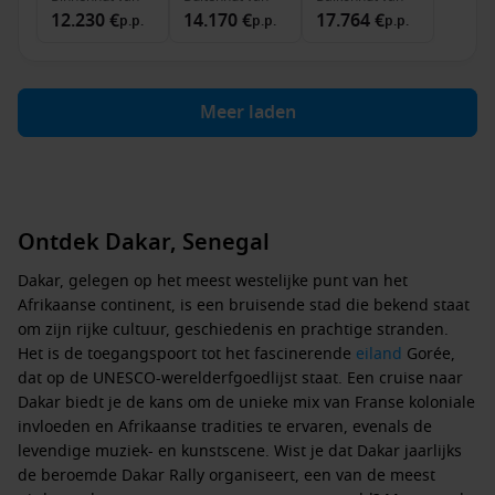
12.230 €
14.170 €
17.764 €
p.p.
p.p.
p.p.
Meer laden
Ontdek Dakar, Senegal
Dakar, gelegen op het meest westelijke punt van het
Afrikaanse continent, is een bruisende stad die bekend staat
om zijn rijke cultuur, geschiedenis en prachtige stranden.
Het is de toegangspoort tot het fascinerende
eiland
Gorée,
dat op de UNESCO-werelderfgoedlijst staat. Een cruise naar
Dakar biedt je de kans om de unieke mix van Franse koloniale
invloeden en Afrikaanse tradities te ervaren, evenals de
levendige muziek- en kunstscene. Wist je dat Dakar jaarlijks
de beroemde Dakar Rally organiseert, een van de meest