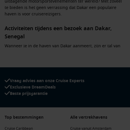
uitdagende motorsportevenementen ter wereld? Met zoveel
te bieden is het geen verrassing dat Dakar een populaire
haven is voor cruisereizigers.
Activiteiten tijdens een bezoek aan Dakar,
Senegal
Wanneer je in de haven van Dakar aanmeert, zijn er tal van
activiteiten en bezienswaardigheden om te ontdekken:
Bezoek Gorée-
eiland
: Neem een korte boottocht naar dit
historische eiland dat bekend staat om zijn koloniale
architectuur en het voormalige slavenhuis Maison des
Vraag advies aan onze Cruise Experts
Esclaves. Dit is een essentieel onderdeel van de
Exclusieve DreamDeals
geschiedenis van
Senegal
.
Beste prijsgarantie
Verken het African Renaissance Monument
: Dit iconische
monument van 49 meter hoog biedt een prachtig uitzicht
over de stad en de oceaan. Het herdenkt de
Top bestemmingen
Alle vertrekhavens
onafhankelijkheid van Senegal en is een indrukwekkend
symbool van afrikaanse trots.
Cruise Caribbean
Cruise vanuit Amsterdam