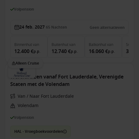
Volpension
24 feb. 2027
65
Nachten
Geen alternatieven
Binnenhut
van
Buitenhut
van
Balkonhut
van
Suite
v
12.400 €
12.740 €
16.060 €
37.79
p.p.
p.p.
p.p.
Alleen Cruise
Wereldreizen vanaf Fort Lauderdale, Verenigde
Staten met de Volendam
Van / Naar Fort Lauderdale
Volendam
Volpension
HAL - Vroegboekvoordelen