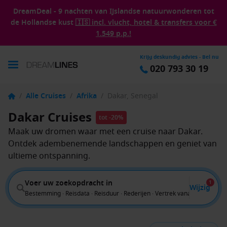
DreamDeal - 9 nachten van IJslandse natuurwonderen tot
de Hollandse kust
🇮🇸 incl. vlucht, hotel & transfers voor €
1.549 p.p.!
Krijg deskundig advies - Bel nu
020 793 30 19
/
Alle Cruises
/
Afrika
/
Dakar, Senegal
Dakar Cruises
tot -20%
Maak uw dromen waar met een cruise naar Dakar.
Ontdek adembenemende landschappen en geniet van
ultieme ontspanning.
Voer uw zoekopdracht in
1
Wijzig
Bestemming · Reisdata · Reisduur · Rederijen · Vertrek vanaf