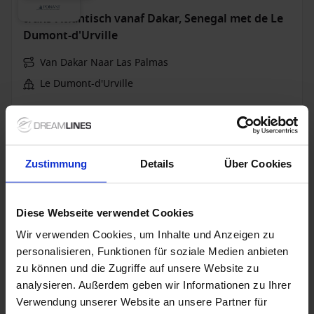
trans-Atlantisch vanaf Dakar, Senegal met de Le
Dumont-d'Urville
Van Dakar Naar Las Palmas
Le Dumont-d'Urville
All-inclusive
Wi-Fi
24 mrt. 2028
10
Nachten
Geen alternatieven
Zustimmung
Details
Über Cookies
Balkonhut
van
Suite
van
5.200 €
7.620 €
p.p.
p.p.
Diese Webseite verwendet Cookies
Alleen Cruise
Wir verwenden Cookies, um Inhalte und Anzeigen zu
personalisieren, Funktionen für soziale Medien anbieten
trans-Atlantisch vanaf Las Palmas, Gran Canaria,
zu können und die Zugriffe auf unsere Website zu
Spanje met de Le Champlain
analysieren. Außerdem geben wir Informationen zu Ihrer
Verwendung unserer Website an unsere Partner für
Van Las Palmas Naar Dakar