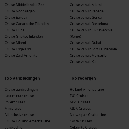
Duik in de lokale cultuur
: Struin door de kleurrijke wijk
Cruise Middellandse Zee
Cruise vanuit Miami
Medina, waar je traditionele markten, straatkunst en de
Cruise Noorwegen
Cruise vanuit Venetië
warme sfeer van de lokale bevolking kunt ervaren.
Cruise Europa
Cruise vanuit Genua
Cruise Canarische Eilanden
Cruise vanuit Barcelona
Geniet van de stranden
: Ontspan op de ontspannen
Cruise Dubai
Cruise vanuit Civitavecchia
stranden van Dakar, zoals Plage de la Pointe des Almadies
Cruise Griekse Eilanden
(Rome)
of N’Gor Island, waar je kunt genieten van zonnen,
Cruise Miami
Cruise vanuit Dubai
zwemmen en watersporten.
Cruise Engeland
Cruise vanuit Fort Lauderdale
Proef Senegalese gerechten
: Mis de kans niet om de lokale
Cruise Zuid-Amerika
Cruise vanuit Marseille
keuken te proeven, met gerechten zoals thieboudienne
Cruise vanuit Kiel
(rijst met vis) en maafe (pinda-stoofpot). Bezoek een lokaal
restaurant of een food market voor een authentieke
Top aanbiedingen
ervaring.
Top rederijen
Cruise aanbiedingen
Holland America Line
Populaire havens voor of na een cruise naar
Last minute cruise
TUI Cruises
Dakar
Riviercruises
MSC Cruises
Minicruise
AIDA Cruises
Wanneer je een cruise maakt die Dakar aandoet, zijn hier
All inclusive cruise
Norwegian Cruise Line
enkele havens die je kunt verkennen:
Cruise Holland America Line
Costa Cruises
aanbieding
Celebrity Cruises