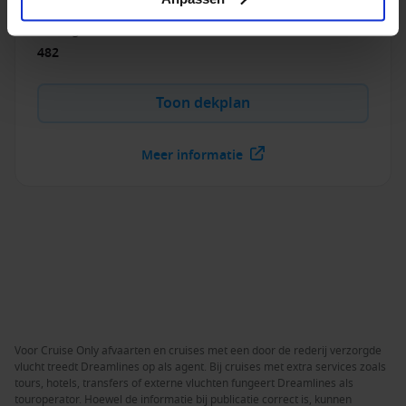
1999
USD
Passagiers
:
482
Toon dekplan
Meer informatie
Voor Cruise Only afvaarten en cruises met een door de rederij verzorgde
vlucht treedt Dreamlines op als agent. Bij cruises met extra services zoals
tours, hotels, transfers of externe vluchten fungeert Dreamlines als
touroperator. Hoewel de informatie bij publicatie correct is, kunnen