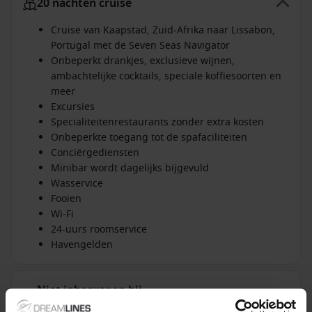
20 nachten cruise
Cruise van Kaapstad, Zuid-Afrika naar Lissabon,
Portugal met de Seven Seas Navigator
Onbeperkt drankjes, exclusieve wijnen,
ambachtelijke cocktails, speciale koffiesoorten en
meer
Excursies
Specialiteitenrestaurants zonder extra kosten
Onbeperkte toegang tot de spafaciliteiten
Conciërgediensten
Minibar wordt dagelijks bijgevuld
Wasservice
Fooien
Wi-Fi
24-uurs roomservice
Havengelden
Niet inbegrepen bij
+ All Inclusive toevoegen
alles