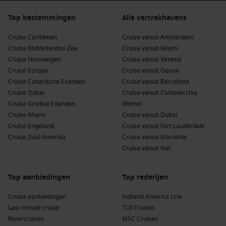
Top bestemmingen
Alle vertrekhavens
Cruise Caribbean
Cruise vanuit Amsterdam
Cruise Middellandse Zee
Cruise vanuit Miami
Cruise Noorwegen
Cruise vanuit Venetië
Cruise Europa
Cruise vanuit Genua
Cruise Canarische Eilanden
Cruise vanuit Barcelona
Cruise Dubai
Cruise vanuit Civitavecchia
Cruise Griekse Eilanden
(Rome)
Cruise Miami
Cruise vanuit Dubai
Cruise Engeland
Cruise vanuit Fort Lauderdale
Cruise Zuid-Amerika
Cruise vanuit Marseille
Cruise vanuit Kiel
Top aanbiedingen
Top rederijen
Cruise aanbiedingen
Holland America Line
Last minute cruise
TUI Cruises
Riviercruises
MSC Cruises