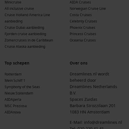
Minicruise
AIDA Cruises
All inclusive cruise
Norwegian Cruise Line
Cruise Holland America Line
Costa Cruises
aanbieding
Celebrity Cruises
Cruise Dubai aanbieding
Phoenix Cruises
Fjorden cruise aanbieding
Princess Cruises
Zomercruises in de Caribbean
Oceania Cruises
Cruise Alaska aanbieding
Top schepen
Over ons
Dreamlines.nl wordt
Rotterdam
beheerd door
Mein Schiff 1
Dreamlines Netherlands
Symphony of the Seas
B.V.
Nieuw Statendam
Spaces Zuidas
AIDAperla
Barbara Strozzilaan 201
MSC Preziosa
1083 HN Amsterdam
AIDAnova
E-Mail:
info@dreamlines.nl
Tel:
020 220 41 41