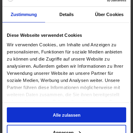
Zustimmung
Details
Über Cookies
Verdere informatie
Diese Webseite verwendet Cookies
Niet inbegrepen diensten
Wir verwenden Cookies, um Inhalte und Anzeigen zu
personalisieren, Funktionen für soziale Medien anbieten
zu können und die Zugriffe auf unsere Website zu
analysieren. Außerdem geben wir Informationen zu Ihrer
1 / 24
Verwendung unserer Website an unsere Partner für
soziale Medien, Werbung und Analysen weiter. Unsere
Partner führen diese Informationen möglicherweise mit
Seven Seas Navigator
weiteren Daten zusammen, die Sie ihnen bereitgestellt
haben oder die sie im Rahmen Ihrer Nutzung der Dienste
Regen Seven Seas Cruises staat voor pure luxe. De
gesammelt haben.
Seven Seas Navigator zal u en uw gezelschap niet
Alle zulassen
teleurstellen met haar comfort en klasse aan boord.
Met dit schip maakt u onvergetelijke herinneringen.
Bouwjaar
:
Munteenheid
:
Anpassen