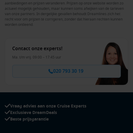
aanbiedingen en prijzen veranderen. Prijzen op onze website worden zo
actueel mogelijk gehouden, maar kunnen soms afwijken van de tarieven
van onze partners. In dergelijke gevallen behoudt Dreamlines zich het
recht voor om prijzen te corrigeren, zonder dat hieraan rechten kunnen
worden ontleend.
Contact onze experts!
Ma. t/m vrij. 09:00 – 17:45 uur
020 793 30 19
Vraag advies aan onze Cruise Experts
Exclusieve DreamDeals
Beste prijsgarantie