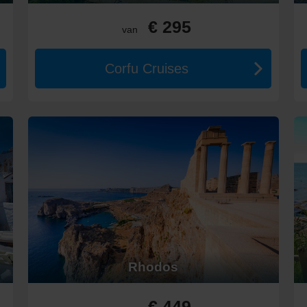
storische en culturele bezienswaardigheden rustig te verkennen.
35°C, perfect voor stranddagen en watersporten, maar het kan druk
€ 295
van
weer, minder toeristen en prachtige kleuren in de natuur.
iekenland
Corfu Cruises
es.
k van extra voorzieningen en luxe.
€10–€30 per persoon.
–augustus de duurste maanden zijn.
ses
 steden zoals Dubrovnik en Kotor.
n langs de Adriatische kust.
es zoals Positano en Ravello.
Rhodos
e eilanden en culinaire ervaringen.
€ 449