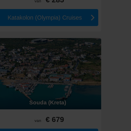
van
Katakolon (Olympia) Cruises
n complete ervaring.
Souda (Kreta)
vanaf zee en beleef een onvergetelijke reis!
€ 679
van