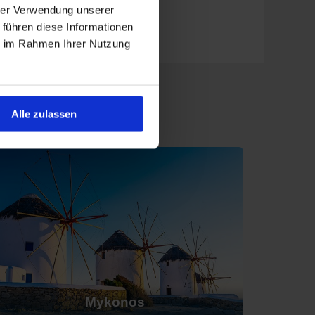
hrer Verwendung unserer
 führen diese Informationen
ven Seas Voyager
. Luxe, service en culinaire
ie im Rahmen Ihrer Nutzung
t Athene of Istanbul.
 aanmeerlijnen voor optimale verkenning van de
Alle zulassen
 en Griekse lekkernijen.
 stad Akrotiri. Verse zeevruchten zijn een must.
je geniet van het uitzicht op zee.
echten in traditionele tavernes.
uzo terwijl je de omgeving bewondert.
Mykonos