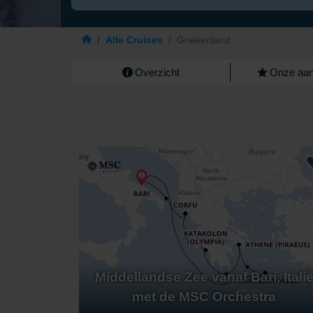
/
Alle Cruises
/
Griekenland
Overzicht
Onze aan
Middellandse Zee vanaf Bari, Itali
met de MSC Orchestra