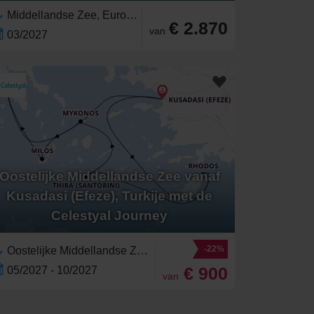
Middellandse Zee, Europa,Zuid-Europa,Griekenland,Oostelijke Middellandse Zee,Griekse Eilanden,Mykonos,Westelijke Middellandse Zee,Santorini
€ 2.870
van
03/2027
Oostelijke Middellandse Zee vanaf
Kusadasi (Efeze), Turkije met de
Celestyal Journey
-22%
Oostelijke Middellandse Zee, Middellandse Zee,Griekenland,Europa,Zuid-Europa,Griekse Eilanden,Santorini,Turkije,Mykonos
€ 900
05/2027 - 10/2027
van