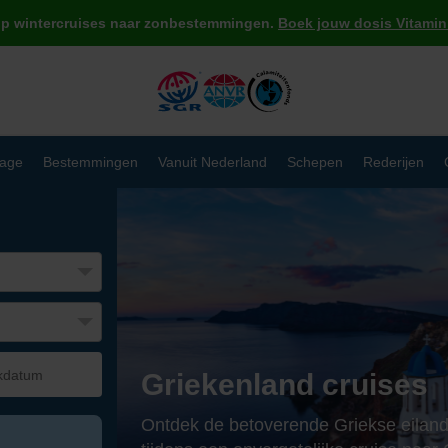
op wintercruises naar zonbestemmingen.
Boek jouw dosis Vitamin 
age
Bestemmingen
Vanuit Nederland
Schepen
Rederijen
Griekenland cruises
Ontdek de betoverende Griekse eilande