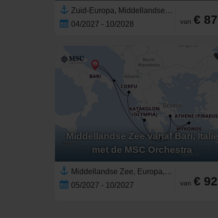
Zuid-Europa, Middellandse Zee,Europa,Griekenland,Oostelijke Middellandse Zee,Griekse Eilanden,Westelijke Middellandse Zee,Santorini,Adriatische Zee,Corfu,Italië,Zuid-Italië
€ 8
van
04/2027 - 10/2028
Middellandse Zee vanaf Bari, Itali
met de MSC Orchestra
Middellandse Zee, Europa,Zuid-Europa,Oostelijke Middellandse Zee,Griekenland,Griekse Eilanden,Mykonos,Corfu,Adriatische Zee,Italië,Zuid-Italië,Westelijke Middellandse Zee
€ 9
van
05/2027 - 10/2027