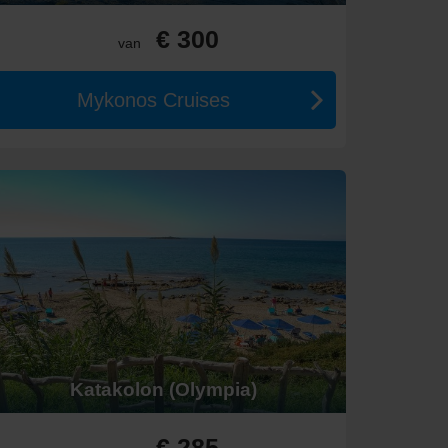
 zijn.
€ 300
van
Mykonos Cruises
Katakolon (Olympia)
€ 285