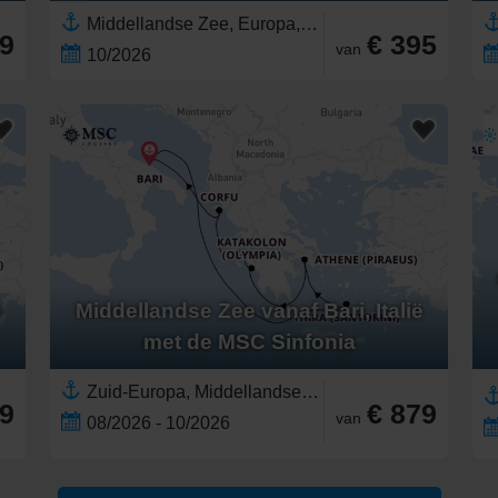
Middellandse Zee, Europa,Zuid-Europa,Oostelijke Middellandse Zee,Griekenland,Westelijke Middellandse Zee,Italië,Adriatische Zee,Zuid-Italië
79
€ 395
van
10/2026
ë
Middellandse Zee vanaf Bari, Italië
met de MSC Sinfonia
Zuid-Europa, Middellandse Zee,Europa,Griekenland,Oostelijke Middellandse Zee,Griekse Eilanden,Westelijke Middellandse Zee,Santorini,Adriatische Zee,Corfu,Italië,Zuid-Italië
29
€ 879
van
08/2026 - 10/2026