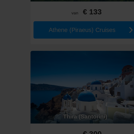
Lente (april-juni):
Mild weer, 15–25°C, ideaal om hi
Zomer (juli-augustus):
Warme temperaturen van 25–
€ 133
van
Herfst (september-oktober):
Nog steeds aangenaam 
Kosten van een Cruise naar Gr
Athene (Piraeus) Cruises
De prijzen variëren per rederij en type accommodatie:
1-week cruise:
Vanaf €800 tot €3.500 voor luxe opti
2-week cruise:
Tussen €1.500 en €6.000, afhankelij
Gemiddelde kosten voor eten en drinken bedragen 
De goedkoopste periode is vaak april–juni, terwijl juli
Alternatieve Regio’s voor Crui
Adriatische Zee
:
Prachtige kustlijnen met culturele
Albanië
:
Onontdekte stranden en historische plaatse
Amalfi Coast
:
Betoverende kust en charmante stadj
Thira (Santorini)
Zuid-Italië:
Inclusief Sicilië en Napels, met prachtig
€ 300