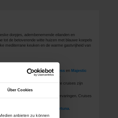
ttoreske dorpjes, adembenemende eilanden en
ne tot de betoverende witte huizen met blauwe koepels
erlijke mediterrane keuken en de warme gastvrijheid van
en. Schepen zoals de
Sun Princess
en
Majestic
aak
Civitavecchia (Rome)
of Athene.
SC Sinfonia
en
MSC Opera
. Deze cruises zijn
Über Cookies
 combinatie van luxe en culturele ervaringen. Cruises
jn de
Costa Deliziosa
en
Costa Fortuna
.
 Medien anbieten zu können