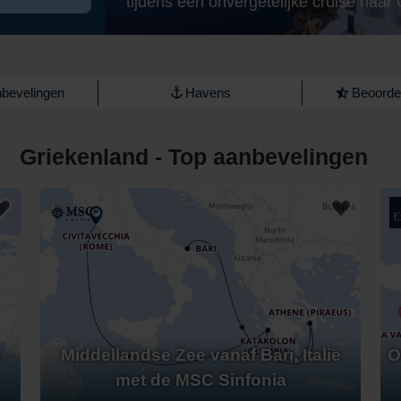
tijdens een onvergetelijke cruise naar
bevelingen
Havens
Beoordel
Griekenland - Top aanbevelingen
ë
Middellandse Zee vanaf Bari, Italië
O
met de MSC Sinfonia