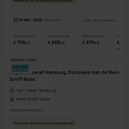
Premium All Inclusive inbegrepen!
16 dec. 2026
7
Nachten
Geen alternatieven
Binnenhut
van
Buitenhut
van
Balkonhut
van
Suite
v
€ 799
€ 849
€ 879
€ 1.9
p.p.
p.p.
p.p.
was
€ 
Alleen Cruise
Engeland vanaf Hamburg, Duitsland met de Mein
Schiff Relax
Van / Naar Hamburg
Mein Schiff Relax
All-inclusive
Tips
Premium All Inclusive inbegrepen!