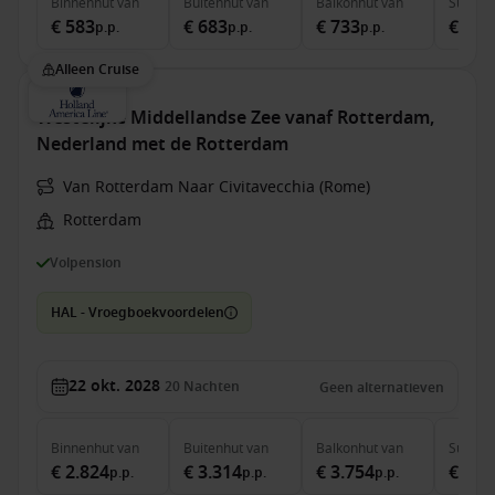
Binnenhut
van
Buitenhut
van
Balkonhut
van
Suite
v
€ 583
€ 683
€ 733
€ 1.3
p.p.
p.p.
p.p.
Alleen Cruise
Westelijke Middellandse Zee vanaf Rotterdam,
Nederland met de Rotterdam
Van Rotterdam Naar Civitavecchia (Rome)
Rotterdam
Volpension
HAL - Vroegboekvoordelen
22 okt. 2028
20
Nachten
Geen alternatieven
Binnenhut
van
Buitenhut
van
Balkonhut
van
Suite
v
€ 2.824
€ 3.314
€ 3.754
€ 4.6
p.p.
p.p.
p.p.