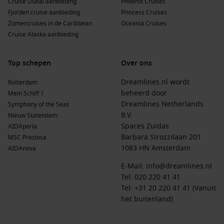
Cruise Dubai aanbieding
Phoenix Cruises
cultuur, geschiedenis en natuur is ongeëvenaard.
Fjorden cruise aanbieding
Princess Cruises
Portugal
: Dit zonnige land staat bekend om zijn prachtige
Zomercruises in de Caribbean
Oceania Cruises
kustlijnen, historische steden zoals
Lissabon
, en een
Cruise Alaska aanbieding
overheerlijke keuken met heerlijke wijnen.
Top schepen
Over ons
Populaire rederijen en hun unieke schepen
Dreamlines.nl wordt
Rotterdam
AIDA Cruises
: Met 11 schepen in de vloot, bieden
beheerd door
Mein Schiff 1
AIDAperla
en
AIDAnova
unieke cruises naar Zeebrugge,
Dreamlines Netherlands
Symphony of the Seas
bekend om hun ontspannen sfeer en diverse activiteiten
B.V.
Nieuw Statendam
aan boord. Vertrekmogelijkheden zijn voornamelijk vanuit
Spaces Zuidas
AIDAperla
Hamburg of
Kiel
.
Barbara Strozzilaan 201
MSC Preziosa
Cunard
: Deze prestigieuze rederij heeft 4 schepen, met
1083 HN Amsterdam
AIDAnova
Queen Mary 2
en Queen Anne die regelmatig Zeebrugge
aandoen. Cunard biedt klassieke luxe en kwaliteit, met
E-Mail:
info@dreamlines.nl
vertrek uit Southampton of Hamburg.
Tel:
020 220 41 41
Tel: +31 20 220 41 41 (Vanuit
MSC Cruises
: Met 23 schepen, bieden
MSC Preziosa
en
het buitenland)
MSC Poesia
geweldige ervaringen aan boord. Ze zijn
bekend om hun entertainment en gastronomie, met