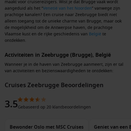
maakt voor cruisereizigers. Wist je dat Brugge vaak wordt
aangeduid als het “
Venetië van het Noorden
” vanwege zijn
prachtige kanalen? Een cruise naar Zeebrugge biedt niet
alleen toegang tot de unieke charme van Brugge, maar ook
de mogelijkheid om de Antwerpse haven, de prachtige
Vlaamse kust en de rijke geschiedenis van
België
te
ontdekken.
Activiteiten in Zeebrugge (Brugge), België
Wanneer je in de haven van Zeebrugge aanmeert, zijn er tal
van activiteiten en bezienswaardigheden te ontdekken:
Cruises Zeebrugge Beoordelingen
Bezoek Brugge
: Maak een korte rit naar Brugge, waar je
kunt genieten van een wandeltocht door de charme van de
middeleeuwse straten. Bezoek belangrijke
3.5
bezienswaardigheden zoals de Belforttoren en de Markt.
Gebaseerd op 20 klantbeoordelingen
Verken de grachten
: Huur een boot of maak een rondvaart
om Brugge vanuit een andere hoek te bewonderen. De
grachten zijn een perfecte manier om de stad te
Bewonder Oslo met MSC Cruises
Geniet van een 