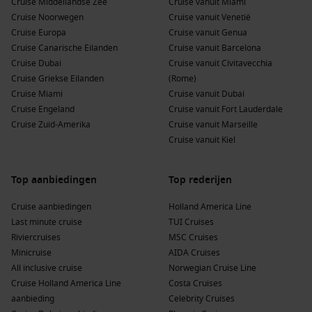
kunst.
Cruise Middellandse Zee
Cruise vanuit Miami
Cruise Noorwegen
Cruise vanuit Venetië
Populaire regio’s rondom Zeebrugge (Brugge)
Cruise Europa
Cruise vanuit Genua
Cruise Canarische Eilanden
Cruise vanuit Barcelona
Een cruise naar Zeebrugge kan je ook door deze regio’s
Cruise Dubai
Cruise vanuit Civitavecchia
voeren:
Cruise Griekse Eilanden
(Rome)
Cruise Miami
Cruise vanuit Dubai
Benelux
: De Benelux-regio, bestaande uit België,
Cruise Engeland
Cruise vanuit Fort Lauderdale
Nederland en Luxemburg, biedt een mix van historische
Cruise Zuid-Amerika
Cruise vanuit Marseille
en moderne steden met veel culturele ervaringen.
Cruise vanuit Kiel
Britse Eilanden
: Dit gebied is rijk aan geschiedenis en
cultuur, met beroemde steden zoals Londen en
Edinburgh
,
Top aanbiedingen
Top rederijen
vol met iconische bezienswaardigheden.
Cruise aanbiedingen
Engeland
: Engeland is thuis voor rijke tradities, prachtige
Holland America Line
Last minute cruise
landschappen en een diverse cultuuropbouw. Bezoek de
TUI Cruises
Riviercruises
historische kastelen en de schilderachtige Engelse
MSC Cruises
Minicruise
platteland.
AIDA Cruises
All inclusive cruise
Norwegian Cruise Line
Noorwegen
: Met zijn dramatische fjorden en
Cruise Holland America Line
Costa Cruises
indrukwekkende natuur is Noorwegen een ideale
aanbieding
Celebrity Cruises
bestemming voor outdoorliefhebbers. De combinatie van