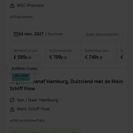
MSC Preziosa
Volpension
24 nov. 2027
7
Nachten
Geen alternatieven
Binnenhut
van
Buitenhut
van
Balkonhut
van
Suite
v
€ 589
€ 709
€ 749
€ 1.2
p.p.
p.p.
p.p.
Alleen Cruise
Engeland vanaf Hamburg, Duitsland met de Mein
Schiff Flow
Van / Naar Hamburg
Mein Schiff Flow
All-inclusive
Tips