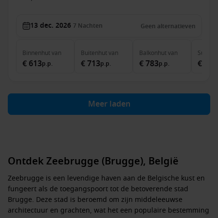
13 dec. 2026
7
Nachten
Geen alternatieven
Binnenhut
van
Buitenhut
van
Balkonhut
van
Suite
v
€ 613
€ 713
€ 783
€ 1.3
p.p.
p.p.
p.p.
Meer laden
Ontdek Zeebrugge (Brugge), België
Zeebrugge is een levendige haven aan de Belgische kust en
fungeert als de toegangspoort tot de betoverende stad
Brugge. Deze stad is beroemd om zijn middeleeuwse
architectuur en grachten, wat het een populaire bestemming