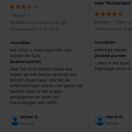
verkennen.
naar Rotterdam
Proef Belgische chocolade
: Brugge staat bekend om zijn
7 dagen
•
heerlijke chocolade. Bezoek lokale chocolatiers zoals
8 dagen
Vario B
Balkonhut Fantastica Cat. B2
Chocoweb of The Chocolate Line en geniet van een
•
•
proeverij.
Afvaartdatum: 2.2
Afvaartdatum: 4.21.2019
Bezoek het Gruuthusemuseum
: Dit museum biedt een
Voordelen
Voordelen
kijkje in de geschiedenis van Brugge en heeft een mooie
volledige plaatje
het schip is mooi ingericht met
collectie kunstwerken en historische voorwerpen.
voldoende bars
Zwakke punten
Ontdek de lokale brouwerijen
: België is beroemd om zijn
Zwakke punten
- alles in het duits
bieren. Maak een rondleiding door een lokale brouwerij,
zogezegd volzet is
daar het onze eerste cruise was
zoals de Brouwerij De Halve Maan, en leer over het
liepen we een beetje verloren wat
brouwproces.
betreft organisatie. ook het de
tafelindelingen waren niet goed ( wij
hadden alles in het engels
Populaire havens voor of na Zeebrugge
aangegeven en zaten bij
(Brugge)
franstalingen aan tafel)
Wanneer je een cruise maakt die Zeebrugge aandoet, zijn
Michel D.
Veerle M.
hier enkele havens die je kunt verkennen:
koppel
familie
Rotterdam
,
Nederland
: De moderne havenstad Rotterdam