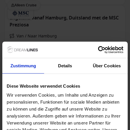
Alleen Cruise
Engeland vanaf Hamburg, Duitsland met de MSC
Preziosa
Van / Naar Hamburg
MSC Preziosa
Volpension
Zustimmung
Details
Über Cookies
31 jan. 2027
15 alternatieven
7
Nachten
Diese Webseite verwendet Cookies
Binnenhut
van
Buitenhut
van
Balkonhut
van
Suite
v
€ 583
€ 683
€ 733
€ 1.3
Wir verwenden Cookies, um Inhalte und Anzeigen zu
p.p.
p.p.
p.p.
personalisieren, Funktionen für soziale Medien anbieten
Alleen Cruise
zu können und die Zugriffe auf unsere Website zu
analysieren. Außerdem geben wir Informationen zu Ihrer
Engeland vanaf Hamburg, Duitsland met de MSC
Verwendung unserer Website an unsere Partner für
Preziosa
soziale Medien, Werbung und Analysen weiter. Unsere