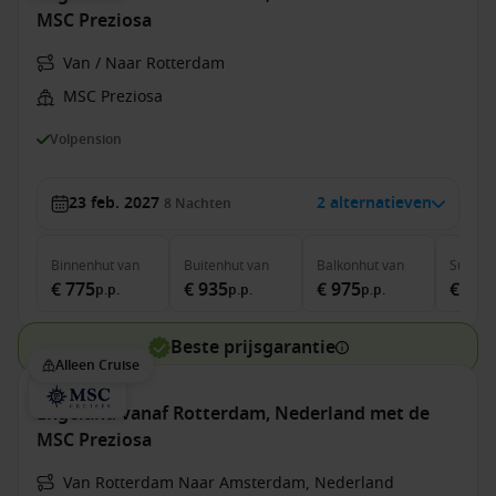
MSC Preziosa
Van / Naar Rotterdam
MSC Preziosa
Volpension
23 feb. 2027
2 alternatieven
8
Nachten
Binnenhut
van
Buitenhut
van
Balkonhut
van
Suite
v
€ 775
€ 935
€ 975
€ 1.5
p.p.
p.p.
p.p.
Beste prijsgarantie
Alleen Cruise
Engeland vanaf Rotterdam, Nederland met de
MSC Preziosa
Van Rotterdam Naar Amsterdam, Nederland