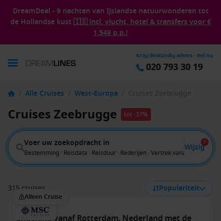
DreamDeal - 9 nachten van IJslandse natuurwonderen tot
de Hollandse kust
🇮🇸 incl. vlucht, hotel & transfers voor €
1.549 p.p.!
Krijg deskundig advies - Bel nu
020 793 30 19
/
Alle Cruises
/
West-Europa
/
Cruises Zeebrugge
Cruises Zeebrugge
tot -37%
Voer uw zoekopdracht in
1
Wijzig
Bestemming · Reisdata · Reisduur · Rederijen · Vertrek vanaf
315 cruises
Populariteit
Alleen Cruise
Engeland vanaf Rotterdam, Nederland met de