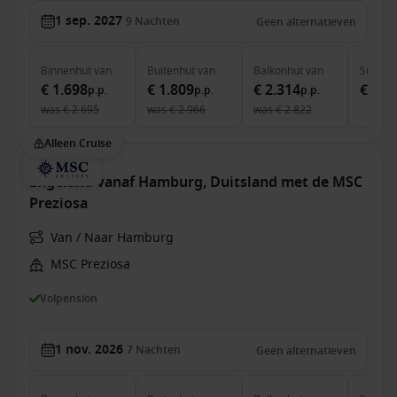
1 sep. 2027
9
Nachten
Geen alternatieven
Binnenhut
van
Buitenhut
van
Balkonhut
van
Suite
v
€ 1.698
€ 1.809
€ 2.314
€ 7.4
p.p.
p.p.
p.p.
was
€ 2.695
was
€ 2.966
was
€ 2.822
Alleen Cruise
Engeland vanaf Hamburg, Duitsland met de MSC
Preziosa
Van / Naar Hamburg
MSC Preziosa
Volpension
1 nov. 2026
7
Nachten
Geen alternatieven