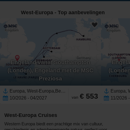
West-Europa - Top aanbevelingen
Engeland vanaf Southampton
Engel
(Londen), Engeland met de MSC
(Londen
Preziosa
Europa, West-Europa,Benelux,Engeland,Zuid-Holland,Nederland,Verenigd Koninkrijk,Noord-Europa,België,Frankrijk,Britse Eilanden,Duitsland
€ 553
van
10/2026 - 04/2027
11/2026 
West-Europa Cruises
Western Europa biedt een prachtige mix van cultuur,
geschiedenis en adembenemende natuur, perfect voor