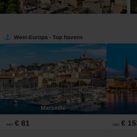
West-Europa - Top havens
Marseille
€ 81
€ 15
van
van