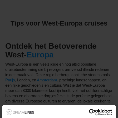
Tips voor West-Europa cruises
Ontdek het Betoverende
West-
Europa
West-Europa is een veelzijdige en nog altijd populaire
cruisebestemming die bij reizigers om verschillende redenen
in de smaak valt. Deze regio herbergt iconische steden zoals
Parijs
, Londen, en
Amsterdam
, prachtige landschappen, en
een rijke geschiedenis en cultuur. Wist je dat West-Europa
meer dan 8000 kilometer kustlijn heeft, vol met schilderachtige
havens en charmante dorpjes? Het is de perfecte gelegenheid
om diverse Europese culturen te ervaren, de lokale keuken te
proeven en adembenemende uitzichten te bewonderen. Een
cruise naar deze regio biedt de ultieme manier om
verschillende landen in één schitterende reis te ontdekken,