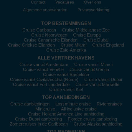
beroemd om zijn kleurrijke haven, Nyhavn, en het iconische
Contact
Vacatures
Over ons
standbeeld van de Kleine Zeemeermin. Maak een fietstocht
Algemene voorwaarden
Privacyverklaring
langs de grachten en bezoek de Tivoli-tuinen voor wat magie.
Geniet van een hapje in een van de gezellige cafés en
TOP BESTEMMINGEN
restaurants in het stadscentrum.
Cruise Caribbean
Cruise Middellandse Zee
Oslo
,
Noorwegen
:
Home van de beroemde Oslo Opera
Cruise Noorwegen
Cruise Europa
en het indrukwekkende Munch Museum. Maak een wandeling
Cruise Canarische Eilanden
Cruise Dubai
in het Frognerpark en bewonder de beroemde beelden van
Cruise Griekse Eilanden
Cruise Miami
Cruise Engeland
Gustav Vigeland. Proef Noorwegens specialiteit, vis in
Cruise Zuid-Amerika
verschillende vormgeving, in een van de stijlvolle restaurants
ALLE VERTREKHAVENS
aan de haven.
Cruise vanuit Amsterdam
Cruise vanuit Miami
Cruise vanuit Venetië
Cruise vanuit Genua
Bergen
, Noorwegen:
Deze betoverende stad is bekend
Cruise vanuit Barcelona
om zijn houten huizen van Bryggen en zijn access tot de
Cruise vanuit Civitavecchia (Rome)
Cruise vanuit Dubai
prachtige fjorden. Maak een rit met de kabelbaan naar de top
Cruise vanuit Fort Lauderdale
Cruise vanuit Marseille
van de Berg Fløyen voor uitzicht over de stad. Vergeet niet om
Cruise vanuit Kiel
de lokale vismarkt te bezoeken voor verse zeevruchten.
TOP AANBIEDINGEN
Stockholm
,
Zweden
:
Deze prachtige stad is gebouwd op
Cruise aanbiedingen
Last minute cruise
Riviercruises
14 eilanden en biedt een mix van natuur en cultuur. Verken het
Minicruise
All inclusive cruise
koninklijk paleis of het Vasa Museum, waar je een prachtig
Cruise Holland America Line aanbieding
Cruise Dubai aanbieding
Fjorden cruise aanbieding
gerestaureerd zeilschip kunt zien. Geniet van een fika, een
Zomercruises in de Caribbean
Cruise Alaska aanbieding
traditionele Zweedse koffie en cakepauze, bij een lokaal café.
TOP REDERIJEN