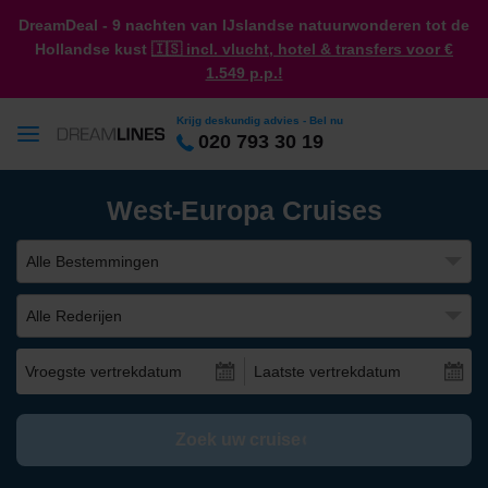
DreamDeal - 9 nachten van IJslandse natuurwonderen tot de
Hollandse kust
🇮🇸 incl. vlucht, hotel & transfers voor €
1.549 p.p.!
Krijg deskundig advies - Bel nu
020 793 30 19
West-Europa Cruises
Alle Bestemmingen
Alle Rederijen
Vroegste vertrekdatum
Laatste vertrekdatum
Zoek uw cruise