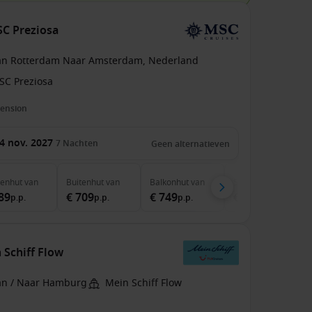
SC Preziosa
an Rotterdam Naar Amsterdam, Nederland
SC Preziosa
pension
4 nov. 2027
7
Nachten
Geen alternatieven
nenhut
van
Buitenhut
van
Balkonhut
van
Suite
van
89
€ 709
€ 749
€ 1.239
p.p.
p.p.
p.p.
p.p.
 Schiff Flow
an / Naar Hamburg
Mein Schiff Flow