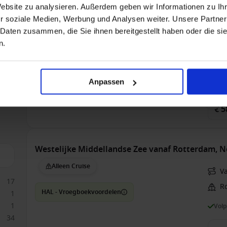
Website zu analysieren. Außerdem geben wir Informationen zu I
5
Alleen Cruise
r soziale Medien, Werbung und Analysen weiter. Unsere Partner
V
 Daten zusammen, die Sie ihnen bereitgestellt haben oder die s
MSC Cruises - Vitamin Sea - tot 50% korting
n.
Vol
1
Anpassen
Bin
€ 5
Westelijke Middellandse Zee vanaf Rotterdam, 
Alleen Cruise
V
17
R
HAL - Vroegboekvoordelen
1
1
Vol
34