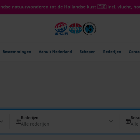
landse natuurwonderen tot de Hollandse kust
🇮🇸 incl. vlucht, ho
Bestemmingen
Vanuit Nederland
Schepen
Rederijen
Conta
Rederijen
Reis
Alle rederijen
Alle