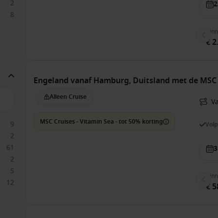
2
2
8
Bin
€ 2
Engeland vanaf Hamburg, Duitsland met de MSC
Alleen Cruise
V
MSC Cruises - Vitamin Sea - tot 50% korting
9
Vol
2
61
3
2
5
Bin
12
€ 5