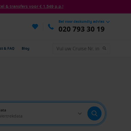
tel & transfers voor € 1.549 p.p.!
Bel voor deskundig advies
020 793 30 19
ct & FAQ
Blog
data
 Vertrekdata