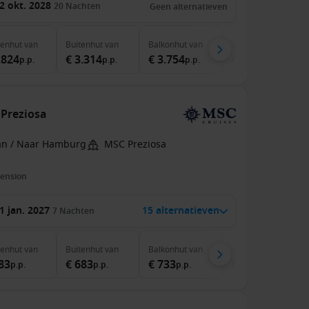
2 okt. 2028
20
Nachten
Geen alternatieven
nenhut
van
Buitenhut
van
Balkonhut
van
Suite
van
.824
€ 3.314
€ 3.754
€ 4.634
p.p.
p.p.
p.p.
p.p.
 Preziosa
an / Naar Hamburg
MSC Preziosa
pension
1 jan. 2027
15 alternatieven
7
Nachten
nenhut
van
Buitenhut
van
Balkonhut
van
Suite
van
83
€ 683
€ 733
€ 1.333
p.p.
p.p.
p.p.
p.p.