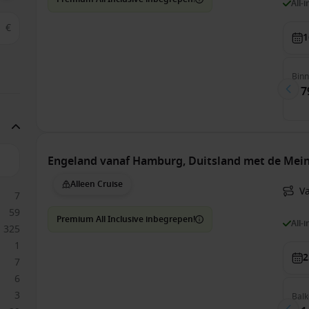
All-
€
1
Bin
€ 7
Engeland vanaf Hamburg, Duitsland met de Mein 
Alleen Cruise
V
7
59
Premium All Inclusive inbegrepen!
All-
325
1
2
7
6
3
Balk