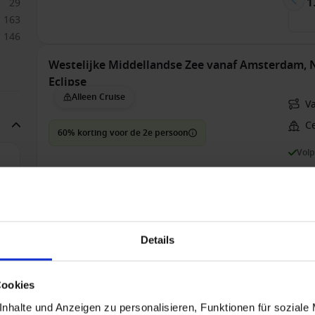
€ 1
29
163
146
Westelijke Middellandse Zee vanaf Amsterdam, 
Eclipse
Alleen Cruise
V
Ce
60% korting voor de 2e persoon
Vol
1
36
11
Bin
12
Details
€ 1
11
was
38
27
Cookies
21
nhalte und Anzeigen zu personalisieren, Funktionen für soziale
Engeland vanaf Hamburg, Duitsland met de MSC
72