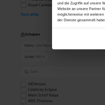
und die Zugriffe auf unsere 
Royal Caribbean
Website an unsere Partner fü
Toon alles
möglicherweise mit weiteren
der Dienste gesammelt habe
Schepen
Klein
(< 500 Passagiers)
Middel
(500-1500)
Groot
(1501+)
AIDAnova
Celebrity Eclipse
Mein Schiff Relax
MSC Preziosa