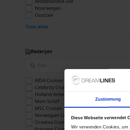
Middellandse Zee
Noorwegen
Oostzee
Toon alles
Rederijen
AIDA Cruises
Celebrity Cruises
Holland America Line
Zustimmung
Mein Schiff
MSC Cruises
Norwegian Cruise Line
Diese Webseite verwendet 
Oceania Cruises
Wir verwenden Cookies, um I
Princess Cruises