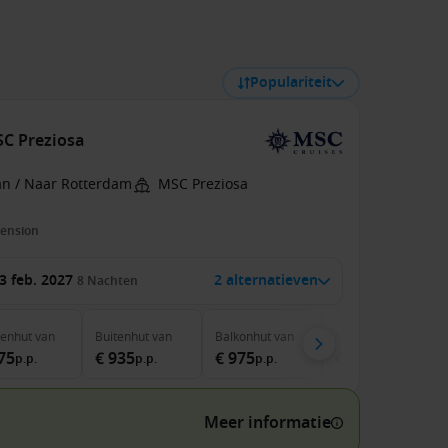
Populariteit
SC Preziosa
an / Naar Rotterdam
MSC Preziosa
pension
3 feb. 2027
2 alternatieven
8
Nachten
nenhut
van
Buitenhut
van
Balkonhut
van
Suite
van
75
€ 935
€ 975
€ 1.521
p.p.
p.p.
p.p.
p.p.
Meer informatie