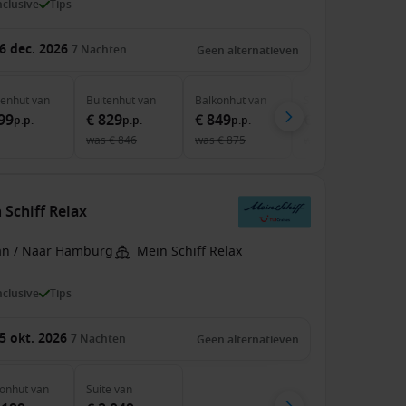
inclusive
Tips
6 dec. 2026
7
Nachten
Geen alternatieven
nenhut
van
Buitenhut
van
Balkonhut
van
Suite
van
99
€ 829
€ 849
€ 1.999
p.p.
p.p.
p.p.
p.p.
was
€ 846
was
€ 875
was
€ 2.408
Schiff Relax
an / Naar Hamburg
Mein Schiff Relax
inclusive
Tips
5 okt. 2026
7
Nachten
Geen alternatieven
onhut
van
Suite
van