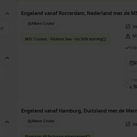
Engeland vanaf Rotterdam, Nederland met de M
Alleen Cruise
V
M
MSC Cruises - Vitamin Sea - tot 50% korting
Vol
2
Bin
€ 5
Engeland vanaf Hamburg, Duitsland met de Mein
Alleen Cruise
V
Premium All Inclusive inbegrepen!