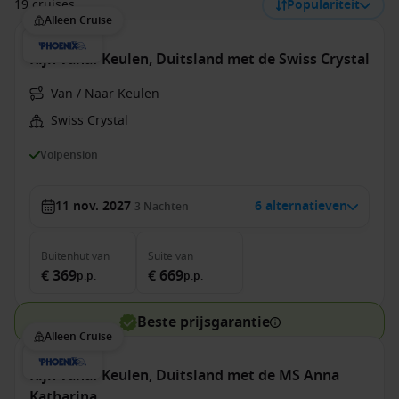
19 cruises
Populariteit
Alleen Cruise
Rijn vanaf Keulen, Duitsland met de Swiss Crystal
Van / Naar Keulen
Swiss Crystal
Volpension
11 nov. 2027
6 alternatieven
3
Nachten
Buitenhut
van
Suite
van
€ 369
€ 669
p.p.
p.p.
Beste prijsgarantie
Alleen Cruise
Rijn vanaf Keulen, Duitsland met de MS Anna
Katharina