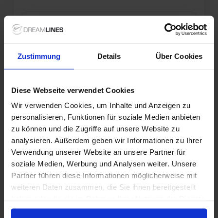
19 nov. 2026
2 alternatieven
3
Nachten
Buitenhut
van
Balkonhut
van
Suite
van
Zustimmung
Details
Über Cookies
€ 525
€ 625
€ 725
p.p.
p.p.
p.p.
Alleen Cruise
Diese Webseite verwendet Cookies
Rijn vanaf Düsseldorf, Duitsland met de VIVA
Wir verwenden Cookies, um Inhalte und Anzeigen zu
ONE
personalisieren, Funktionen für soziale Medien anbieten
zu können und die Zugriffe auf unsere Website zu
Van Düsseldorf Naar Mainz
analysieren. Außerdem geben wir Informationen zu Ihrer
VIVA ONE
Verwendung unserer Website an unsere Partner für
soziale Medien, Werbung und Analysen weiter. Unsere
All-inclusive
Wi-Fi
Tips
Partner führen diese Informationen möglicherweise mit
weiteren Daten zusammen, die Sie ihnen bereitgestellt
13 nov. 2027
1 alternatieven
3
Nachten
haben oder die sie im Rahmen Ihrer Nutzung der Dienste
gesammelt haben.