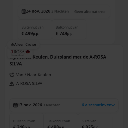
24 nov. 2026
3
Nachten
Geen alternatieven
Buitenhut
van
Balkonhut
van
€ 499
€ 749
p.p.
p.p.
Alleen Cruise
Rijn vanaf Keulen, Duitsland met de A-ROSA
SILVA
Van / Naar Keulen
A-ROSA SILVA
17 nov. 2026
6 alternatieven
3
Nachten
Buitenhut
van
Balkonhut
van
Suite
van
€ 348
€ 498
€ 825
p.p.
p.p.
p.p.