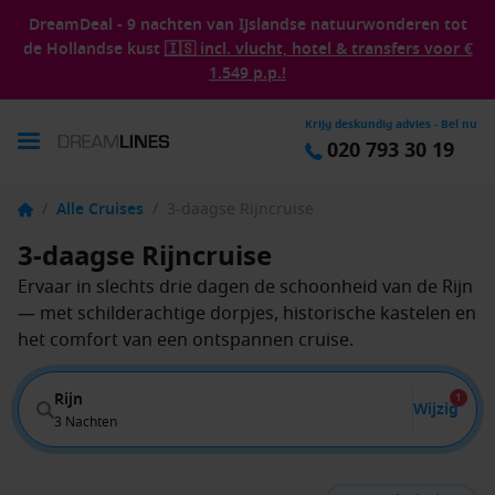
DreamDeal - 9 nachten van IJslandse natuurwonderen tot
de Hollandse kust
🇮🇸 incl. vlucht, hotel & transfers voor €
1.549 p.p.!
Krijg deskundig advies - Bel nu
020 793 30 19
/
Alle Cruises
/
3-daagse Rijncruise
3-daagse Rijncruise
Ervaar in slechts drie dagen de schoonheid van de Rijn
— met schilderachtige dorpjes, historische kastelen en
het comfort van een ontspannen cruise.
Rijn
1
Wijzig
3 Nachten