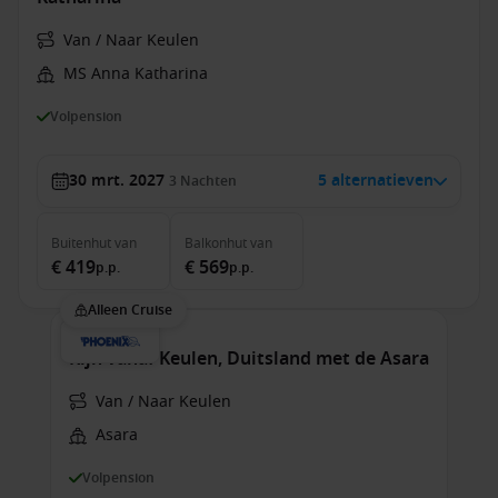
Van / Naar Keulen
MS Anna Katharina
Volpension
30 mrt. 2027
5 alternatieven
3
Nachten
Buitenhut
van
Balkonhut
van
€ 419
€ 569
p.p.
p.p.
Alleen Cruise
Rijn vanaf Keulen, Duitsland met de Asara
Van / Naar Keulen
Asara
Volpension