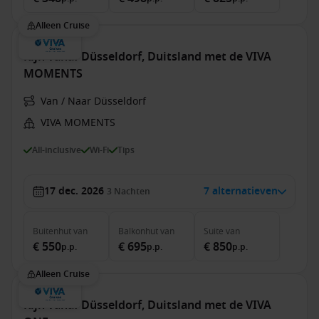
Alleen Cruise
Rijn vanaf Düsseldorf, Duitsland met de VIVA
MOMENTS
Van / Naar Düsseldorf
VIVA MOMENTS
All-inclusive
Wi-Fi
Tips
17 dec. 2026
7 alternatieven
3
Nachten
Buitenhut
van
Balkonhut
van
Suite
van
€ 550
€ 695
€ 850
p.p.
p.p.
p.p.
Alleen Cruise
Rijn vanaf Düsseldorf, Duitsland met de VIVA