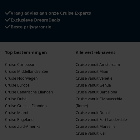
Een korte
rijncruise van 3 dagen
heeft verrassend veel te
bieden. Hoewel de reis compact is, krijg je toch het volledige
Vraag advies aan onze Cruise Experts
cruisegevoel: luxe, comfort en beleving op hoog niveau. En
Exclusieve DreamDeals
dat allemaal binnen één lang weekend! Hieronder vind je
Beste prijsgarantie
enkele voordelen van deze reisvorm:
Perfect voor een korte vakantie
– Geen lange reis nodig:
stap aan boord in Nederland of Duitsland en geniet direct
Top bestemmingen
Alle vertrekhavens
van het uitzicht.
Cruise Caribbean
Cruise vanuit Amsterdam
Alles is inbegrepen
– De meeste
riviercruises
bieden een
Cruise Middellandse Zee
Cruise vanuit Miami
all-inclusive
concept met maaltijden, drankjes en
Cruise Noorwegen
Cruise vanuit Venetië
entertainment inbegrepen.
Cruise Europa
Cruise vanuit Genua
Ontspanning op het water
– Je pakt slechts één keer je
Cruise Canarische Eilanden
Cruise vanuit Barcelona
koffer uit, terwijl je elke dag nieuwe plaatsen ontdekt.
Cruise Dubai
Cruise vanuit Civitavecchia
Cruise Griekse Eilanden
(Rome)
Culturele hoogtepunten
– Bezoek charmante steden als
Cruise Miami
Cruise vanuit Dubai
Koblenz, Keulen of Rüdesheim, waar historie en
Cruise Engeland
Cruise vanuit Fort Lauderdale
gezelligheid hand in hand gaan.
Cruise Zuid-Amerika
Cruise vanuit Marseille
Betaalbaar luxegevoel
– Een korte cruise biedt de sfeer
Cruise vanuit Kiel
van een luxe vakantie, maar dan zonder de hoge prijs en