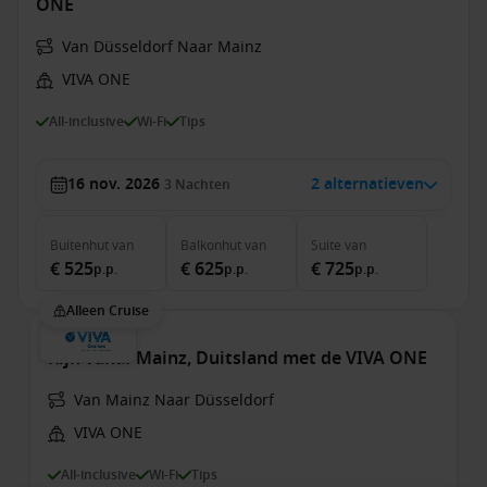
ONE
Van Düsseldorf Naar Mainz
VIVA ONE
All-inclusive
Wi-Fi
Tips
16 nov. 2026
2 alternatieven
3
Nachten
Buitenhut
van
Balkonhut
van
Suite
van
€ 525
€ 625
€ 725
p.p.
p.p.
p.p.
Alleen Cruise
Rijn vanaf Mainz, Duitsland met de VIVA ONE
Van Mainz Naar Düsseldorf
VIVA ONE
All-inclusive
Wi-Fi
Tips