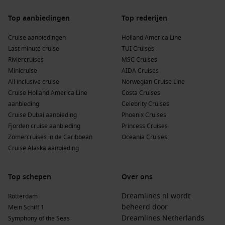
lange reistijd.
Top aanbiedingen
Top rederijen
Veel reizigers kiezen een 3-daagse Rijncruise als eerste
Cruise aanbiedingen
Holland America Line
kennismaking met riviercruisen. Anderen maken er een
Last minute cruise
TUI Cruises
terugkerend uitje van: een jaarlijks moment van ontspanning
Riviercruises
MSC Cruises
en comfort op het water.
Minicruise
AIDA Cruises
All inclusive cruise
Norwegian Cruise Line
Topbestemmingen & veelgestelde vragen
Cruise Holland America Line
Costa Cruises
over de 3-daagse Rijncruise
aanbieding
Celebrity Cruises
Cruise Dubai aanbieding
Phoenix Cruises
Populaire bestemmingen
Fjorden cruise aanbieding
Princess Cruises
Zomercruises in de Caribbean
Oceania Cruises
Rijn
– Ontdek de charme van één van Europa’s mooiste
Cruise Alaska aanbieding
rivieren, met adembenemende kastelen en wijngaarden
langs de oevers.
Duitsland
– Geniet van sfeervolle steden als Keulen en
Top schepen
Over ons
Bonn, waar cultuur, geschiedenis en gastronomie
Dreamlines.nl wordt
Rotterdam
samenkomen.
beheerd door
Mein Schiff 1
Nederland
– Vaar langs bekende waterwegen en bezoek
Dreamlines Netherlands
Symphony of the Seas
karaktervolle havensteden vol historie en gezelligheid.