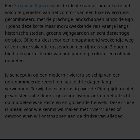
Een
3-daagse Rijncruise
is de ideale manier om in korte tijd
volop te genieten van het comfort van een luxe riviercruise,
gecombineerd met de prachtige landschappen langs de Rijn.
Tijdens deze korte maar indrukwekkende reis vaar je langs
historische steden, groene wijngaarden en schilderachtige
dorpjes. Of je nu kiest voor een ontspannend weekendje weg
of een korte vakantie tussendoor, een
rijnreis van 3 dagen
biedt een perfecte mix van ontspanning, cultuur en culinair
genieten.
Je scheept in op een modern
riviercruise schip
van een
gerenommeerde rederij en laat je drie dagen lang
verwennen. Terwijl het schip rustig over de Rijn glijdt, geniet
je van sfeervolle diners, gezellige livemuziek en het uitzicht
op middeleeuwse kastelen en glooiende heuvels. Deze cruise
is ideaal voor wie kennis wil maken met riviercruises of
gewoon even wil ontsnappen aan de drukte van alledag.
Voordelen van een 3-daagse Rijncruise