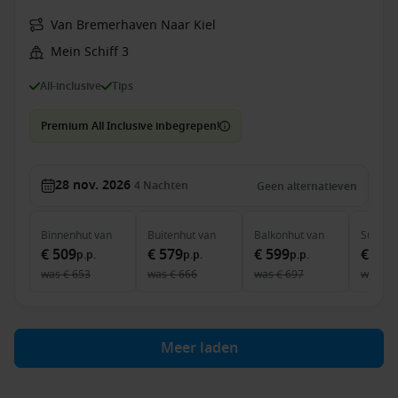
Van Bremerhaven Naar Kiel
Mein Schiff 3
All-inclusive
Tips
Premium All Inclusive inbegrepen!
28 nov. 2026
4
Nachten
Geen alternatieven
Binnenhut
van
Buitenhut
van
Balkonhut
van
Suite
v
€ 509
€ 579
€ 599
€ 1.0
p.p.
p.p.
p.p.
was
€ 653
was
€ 666
was
€ 697
was
€ 
Meer laden