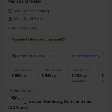
Mein Schiff Relax
Van / Naar Hamburg
Mein Schiff Relax
All-inclusive
Tips
Premium All Inclusive inbegrepen!
21 okt. 2026
1 alternatieven
4
Nachten
Binnenhut
van
Buitenhut
van
Balkonhut
van
Suite
v
€ 699
€ 949
€ 749
€ 1.4
p.p.
p.p.
p.p.
was
€ 851
was
€ 
Alleen Cruise
Noorwegen vanaf Hamburg, Duitsland met
AIDAnova