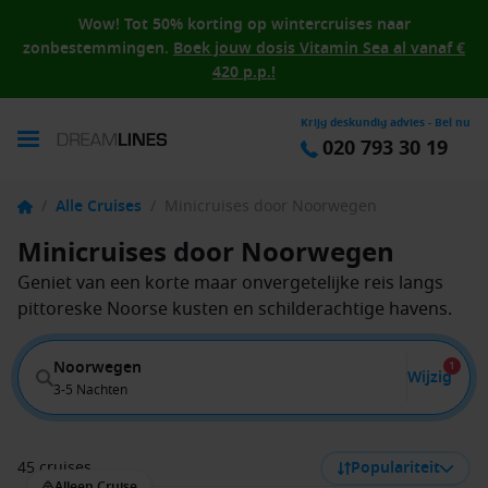
Wow! Tot 50% korting op wintercruises naar
zonbestemmingen.
Boek jouw dosis Vitamin Sea al vanaf €
420 p.p.!
Krijg deskundig advies - Bel nu
020 793 30 19
/
Alle Cruises
/
Minicruises door Noorwegen
Minicruises door Noorwegen
Geniet van een korte maar onvergetelijke reis langs
pittoreske Noorse kusten en schilderachtige havens.
Noorwegen
1
Wijzig
3-5 Nachten
45 cruises
Populariteit
Alleen Cruise