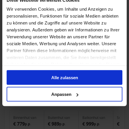
4 okt. 2026
5
Nachten
Geen alternatieven
Wir verwenden Cookies, um Inhalte und Anzeigen zu
personalisieren, Funktionen für soziale Medien anbieten
Binnenhut
van
Buitenhut
van
Balkonhut
van
Suite
v
€ 619
€ 729
€ 739
€ 1.2
zu können und die Zugriffe auf unsere Website zu
p.p.
p.p.
p.p.
analysieren. Außerdem geben wir Informationen zu Ihrer
Alleen Cruise
Verwendung unserer Website an unsere Partner für
soziale Medien, Werbung und Analysen weiter. Unsere
Noorwegen vanaf Hamburg, Duitsland met
Partner führen diese Informationen möglicherweise mit
AIDAprima
weiteren Daten zusammen, die Sie ihnen bereitgestellt
haben oder die sie im Rahmen Ihrer Nutzung der Dienste
Van / Naar Hamburg
gesammelt haben.
AIDAprima
Alle zulassen
Volpension
Anpassen
14 okt. 2026
5
Nachten
Geen alternatieven
Binnenhut
van
Buitenhut
van
Balkonhut
van
Suite
v
€ 779
€ 989
€ 999
€ 1.8
p.p.
p.p.
p.p.