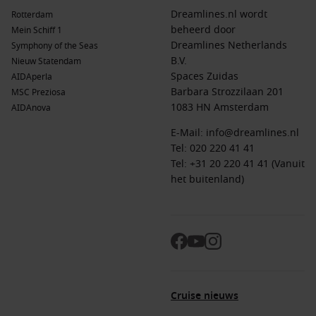
nu op zoek zijn naar een korte, goed georganiseerde reis.
Dreamlines.nl wordt
Rotterdam
beheerd door
Mein Schiff 1
Topbestemmingen & veelgestelde vragen over
Dreamlines Netherlands
Symphony of the Seas
minicruises door Noorwegen
B.V.
Nieuw Statendam
Spaces Zuidas
AIDAperla
Noorse cruisebestemmingen
Barbara Strozzilaan 201
MSC Preziosa
Noorwegen
– Een veelzijdige bestemming met natuur,
1083 HN Amsterdam
AIDAnova
cultuur en moderne steden.
E-Mail:
info@dreamlines.nl
Noorse Fjorden
– Wereldberoemd om hun steile kliffen,
Tel:
020 220 41 41
watervallen en serene schoonheid.
Tel: +31 20 220 41 41 (Vanuit
het buitenland)
Noord-Europa
– Ideaal voor korte cruises met veel
afwisseling.
Vertrek en aanbiedingen
Cruises naar Noorwegen vanuit Nederland
– Comfortabel
vertrekken zonder vlucht.
Noorwegen cruises vanaf Amsterdam
– Een populair en
Cruise nieuws
goed bereikbaar vertrekpunt.