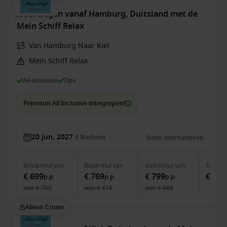
Noorwegen vanaf Hamburg, Duitsland met de
Mein Schiff Relax
Van Hamburg Naar Kiel
Mein Schiff Relax
All-inclusive
Tips
Premium All Inclusive inbegrepen!
20 jun. 2027
4
Nachten
Geen alternatieven
Binnenhut
van
Buitenhut
van
Balkonhut
van
Suite
v
€ 699
€ 769
€ 799
€ 1.8
p.p.
p.p.
p.p.
was
€ 752
was
€ 818
was
€ 868
Alleen Cruise