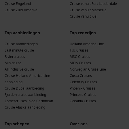
Cruise Engeland
Cruise vanuit Fort Lauderdale
zonder reden. Ze bieden veel voordelen, zeker voor wie
Cruise Zuid-Amerika
Cruise vanuit Marseille
efficiënt wil reizen zonder in te leveren op beleving.
Cruise vanuit Kiel
Perfect voor een korte vakantie
– Ideaal als je weinig tijd
hebt, maar toch iets bijzonders wilt meemaken.
Top aanbiedingen
Top rederijen
Indrukwekkende natuur
– Fjorden, bergen en kustlijnen
Cruise aanbiedingen
Holland America Line
zorgen elke dag voor spectaculaire uitzichten.
Last minute cruise
TUI Cruises
Comfortabel reizen
– Je slaapt, eet en ontspant op één
Riviercruises
MSC Cruises
vaste plek terwijl het landschap aan je voorbijglijdt.
Minicruise
AIDA Cruises
All inclusive cruise
Geen vliegreis nodig
– Veel minicruises vertrekken vanuit
Norwegian Cruise Line
Cruise Holland America Line
Nederland.
Costa Cruises
aanbieding
Celebrity Cruises
Geschikt voor beginners
– Een laagdrempelige manier om
Cruise Dubai aanbieding
Phoenix Cruises
kennis te maken met cruisen.
Fjorden cruise aanbieding
Princess Cruises
Aantrekkelijke prijzen
– Door de korte duur zijn deze
Zomercruises in de Caribbean
Oceania Cruises
cruises vaak zeer betaalbaar.
Cruise Alaska aanbieding
Daarnaast zijn minicruises door Noorwegen ook geliefd bij
Top schepen
Over ons
ervaren cruisereizigers die al vaker hebben gevaren, maar