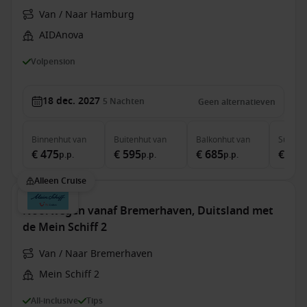
Van / Naar Hamburg
AIDAnova
Volpension
18 dec. 2027
5
Nachten
Geen alternatieven
Binnenhut
van
Buitenhut
van
Balkonhut
van
Suite
v
€ 475
€ 595
€ 685
€ 1.0
p.p.
p.p.
p.p.
Alleen Cruise
Noorwegen vanaf Bremerhaven, Duitsland met
de Mein Schiff 2
Van / Naar Bremerhaven
Mein Schiff 2
All-inclusive
Tips