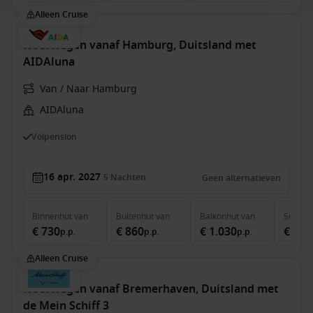
Alleen Cruise
Noorwegen vanaf Hamburg, Duitsland met
AIDAluna
Van / Naar Hamburg
AIDAluna
Volpension
16 apr. 2027
5
Nachten
Geen alternatieven
Binnenhut
van
Buitenhut
van
Balkonhut
van
Suite
v
€ 730
€ 860
€ 1.030
€ 1.6
p.p.
p.p.
p.p.
Alleen Cruise
Noorwegen vanaf Bremerhaven, Duitsland met
de Mein Schiff 3