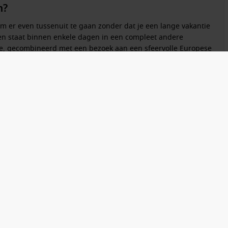
m?
m er even tussenuit te gaan zonder dat je een lange vakantie
 en staat binnen enkele dagen in een compleet andere
, gecombineerd met een bezoek aan een sfeervolle Europese
n en zijn ideaal voor een weekendje weg of een korte break
woon op in Rotterdam. Dat maakt het reizen niet alleen
le faciliteiten van een groot cruiseschip: restaurants,
jl je overdag nieuwe bestemmingen ontdekt, ontspan je ’s
er.
 juist een korte vakantie zoekt zonder veel gedoe, een
verzichtelijk en perfect georganiseerd.
anaf Rotterdam?