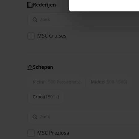
Rederijen
MSC Cruises
Schepen
Klein
(< 500 Passagiers)
Middel
(500-1500)
Groot
(1501+)
MSC Preziosa