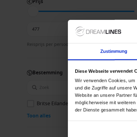
Prijs
€
Reisprijs per persoon op basis van 2 personen
Zustimmung
Diese Webseite verwendet 
Bestemming
Wir verwenden Cookies, um I
und die Zugriffe auf unsere 
Website an unsere Partner fü
Britse Eilanden
möglicherweise mit weiteren
der Dienste gesammelt habe
Toon alles