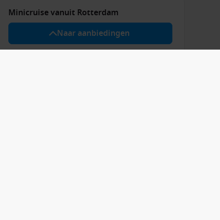
Minicruise vanuit Rotterdam
Naar aanbiedingen
Contact onze
experts!
Ma. t/m vrij. 09:00 – 17:45 uur
020 793 30 19