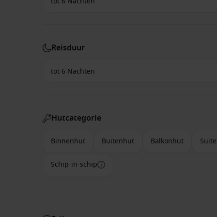
Reisduur
Hutcategorie
Binnenhut
Buitenhut
Balkonhut
Suite
Schip-in-schip