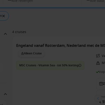
Alle rederijen
Alle data
en
4 cruises
Engeland vanaf Rotterdam, Nederland met de M
Alleen Cruise
V
M
MSC Cruises - Vitamin Sea - tot 50% korting
Vol
2
Bin
€ 5