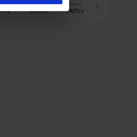
enhut
van
Balkonhut
van
Suite
van
77
€ 557
€ 827
p.p.
p.p.
p.p.