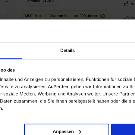
Alleen Cruise
V
MSC Cruises - Vitamin Sea - tot 50% korting
Vol
€
2
Bin
Details
€ 1
Cookies
Engeland vanaf Rotterdam, Nederland met de M
nhalte und Anzeigen zu personalisieren, Funktionen für soziale
Website zu analysieren. Außerdem geben wir Informationen zu I
Alleen Cruise
V
r soziale Medien, Werbung und Analysen weiter. Unsere Partner
 Daten zusammen, die Sie ihnen bereitgestellt haben oder die s
4
MSC Cruises - Vitamin Sea - tot 50% korting
Vol
n.
2
Anpassen