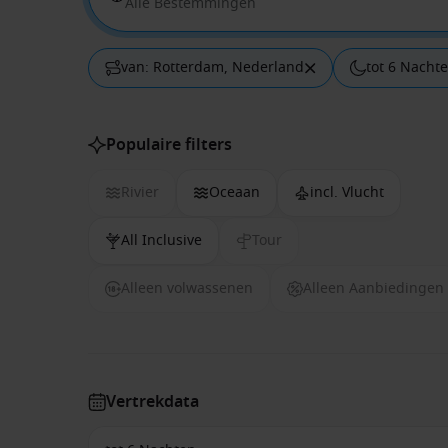
Alle Bestemmingen
van: Rotterdam, Nederland
tot 6 Nacht
Populaire filters
Rivier
Oceaan
incl. Vlucht
All Inclusive
Tour
Alleen volwassenen
Alleen Aanbiedingen
Vertrekdata