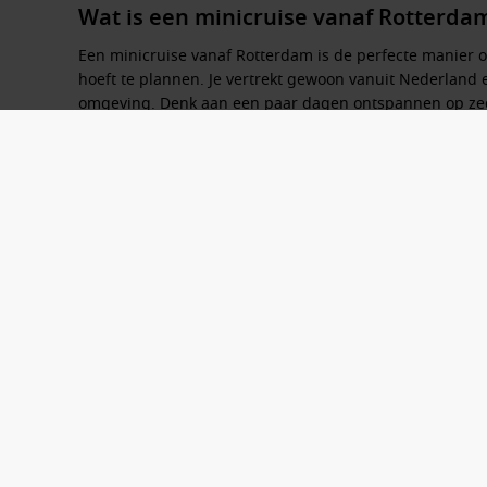
Wat is een minicruise vanaf Rotterda
Een
minicruise vanaf Rotterdam
is de perfecte manier o
hoeft te plannen. Je vertrekt gewoon vanuit Nederland
omgeving. Denk aan een paar dagen ontspannen op zee
stad.
Deze korte cruises duren meestal tussen de 2 en 5 dage
doordeweeks. Je hoeft niet te vliegen, want je stapt ge
comfortabel, maar ook verrassend eenvoudig.
Tijdens een
minicruise vanaf Rotterdam
geniet je van al
entertainment, wellness en comfortabele hutten. Terwi
avonds aan boord met een drankje, een show of een din
Of je nu voor het eerst wilt kennismaken met cruisen of
minicruise is een uitstekende keuze. Alles is dichtbij, o
Waarom kiezen voor een minicruise v