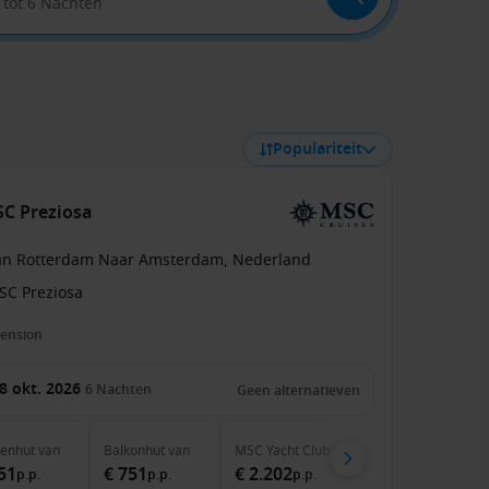
, tot 6 Nachten
Populariteit
SC Preziosa
an Rotterdam Naar Amsterdam, Nederland
SC Preziosa
pension
8 okt. 2026
6
Nachten
Geen alternatieven
nenhut
van
Balkonhut
van
MSC Yacht Club
van
51
€ 751
€ 2.202
p.p.
p.p.
p.p.