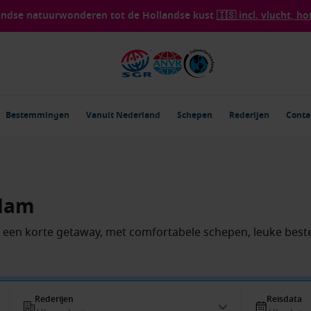
landse natuurwonderen tot de Hollandse kust
🇮🇸 incl. vlucht, ho
Bestemmingen
Vanuit Nederland
Schepen
Rederijen
Conta
rdam
r een korte getaway, met comfortabele schepen, leuke best
Rederijen
Reisdata