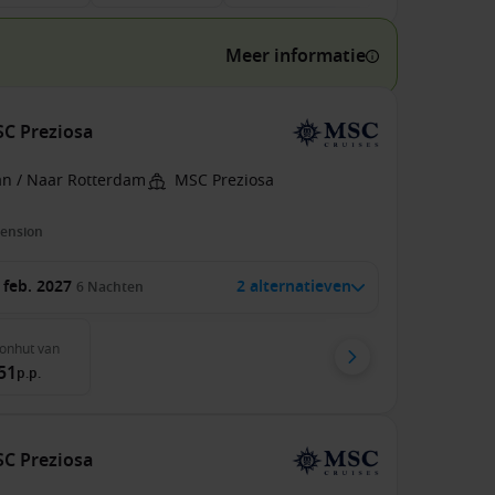
Meer informatie
SC Preziosa
an / Naar Rotterdam
MSC Preziosa
pension
 feb. 2027
2 alternatieven
6
Nachten
onhut
van
51
p.p.
SC Preziosa