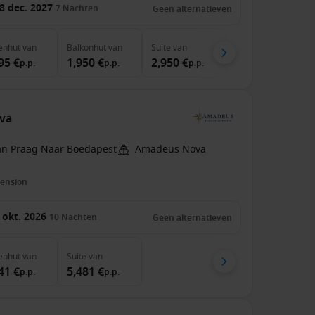
8 dec. 2027
7
Nachten
Geen alternatieven
enhut
van
Balkonhut
van
Suite
van
95 €
1,950 €
2,950 €
p.p.
p.p.
p.p.
ova
an Praag Naar Boedapest
Amadeus Nova
pension
 okt. 2026
10
Nachten
Geen alternatieven
enhut
van
Suite
van
41 €
5,481 €
p.p.
p.p.