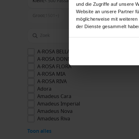
Klein
(< 500 Passagiers)
Middel
(500-1500)
und die Zugriffe auf unsere 
Website an unsere Partner fü
Groot
(1501+)
möglicherweise mit weiteren
der Dienste gesammelt habe
A-ROSA BELLA
A-ROSA DONNA
A-ROSA FLORA
A-ROSA MIA
A-ROSA RIVA
Adora
Amadeus Cara
Amadeus Imperial
Amadeus Nova
Amadeus Riva
Toon alles