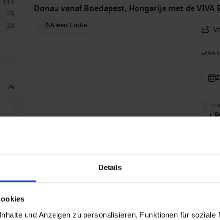
111
Donau vanaf Boedapest, Hongarije met de VIVA
25
28
Alleen Cruise
V
All-
2
Buit
1,9
13
Donau vanaf Boedapest, Hongarije met de VIVA
Details
Alleen Cruise
V
All-
Cookies
nhalte und Anzeigen zu personalisieren, Funktionen für soziale