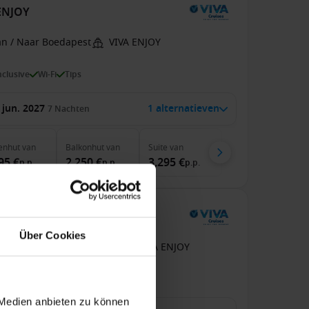
 ENJOY
an / Naar Boedapest
VIVA ENJOY
inclusive
Wi-Fi
Tips
 jun. 2027
1 alternatieven
7
Nachten
enhut
van
Balkonhut
van
Suite
van
95 €
2,250 €
3,295 €
p.p.
p.p.
p.p.
 ENJOY
Über Cookies
an Boedapest Naar Wenen
VIVA ENJOY
inclusive
Wi-Fi
Tips
 Medien anbieten zu können