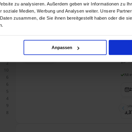
9
Website zu analysieren. Außerdem geben wir Informationen zu I
r soziale Medien, Werbung und Analysen weiter. Unsere Partner
 Daten zusammen, die Sie ihnen bereitgestellt haben oder die s
Buit
1,9
n.
Donau vanaf Wien met de VIVA ENJOY
Anpassen
9
11
Alleen Cruise
V
2
10
All-
6
6
2
5
4
9
Buit
3,3
8