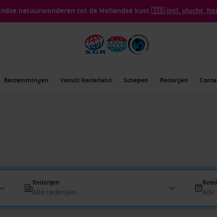
landse natuurwonderen tot de Hollandse kust
🇮🇸 incl. vlucht, ho
Bestemmingen
Vanuit Nederland
Schepen
Rederijen
Conta
Rederijen
Reis
Alle rederijen
Alle