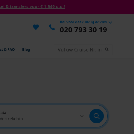
tel & transfers voor € 1.549 p.p.!
Bel voor deskundig advies
020 793 30 19
ct & FAQ
Blog
data
 Vertrekdata