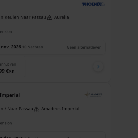
an Keulen Naar Passau
Aurelia
pension
 nov. 2026
10
Nachten
Geen alternatieven
enhut
van
99 €
p.p.
Imperial
an / Naar Passau
Amadeus Imperial
pension