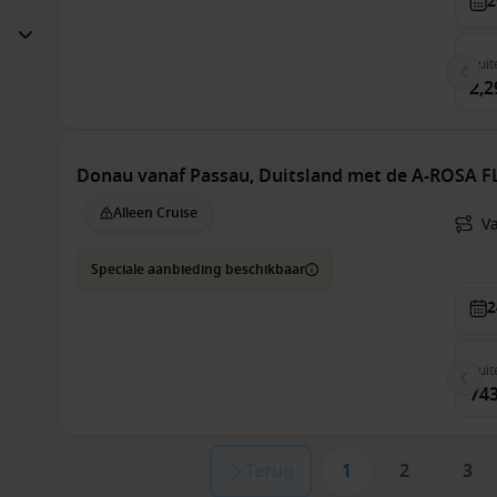
2
Buit
2,2
Donau vanaf Passau, Duitsland met de A-ROSA 
Alleen Cruise
V
Speciale aanbieding beschikbaar
2
Buit
743
Terug
1
2
3