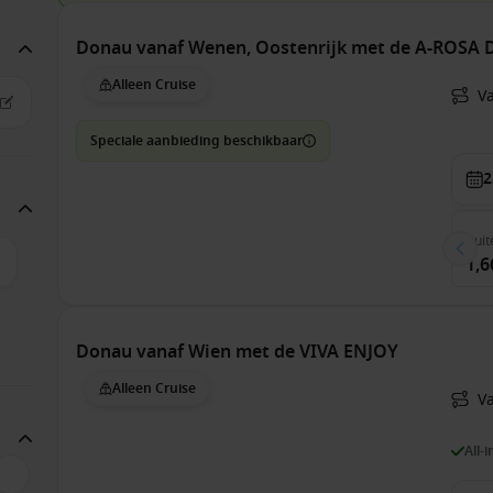
Donau vanaf Wenen, Oostenrijk met de A-ROS
Alleen Cruise
V
Speciale aanbieding beschikbaar
2
Buit
1,6
Donau vanaf Wien met de VIVA ENJOY
Alleen Cruise
V
All-