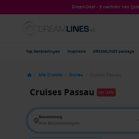
DreamDeal - 9 nachten van IJs
Top Aanbiedingen
Inspiratie
DREAMLINES package
/
Alle Cruises
/
Donau
/
Cruises Passau
Cruises Passau
tot -24%
Bestemming
Alle Bestemmingen