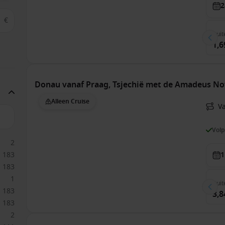
2
€
Buit
1,6
Donau vanaf Praag, Tsjechië met de Amadeus N
Alleen Cruise
V
Vol
2
183
1
183
1
Buit
183
3,8
183
2