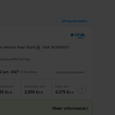
Populariteit
an Wenen Naar Bazel
VIVA MOMENTS
inclusive
Wi-Fi
Tips
2 jun. 2027
12
Nachten
Geen alternatieven
enhut
van
Balkonhut
van
Suite
van
95 €
3,850 €
4,375 €
p.p.
p.p.
p.p.
Meer informatie