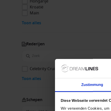
Hongarije
Kroatië
Main
Toon alles
Rederijen
Celebrity Cruises
Toon alles
Zustimmung
Schepen
Diese Webseite verwendet 
Wir verwenden Cookies, um I