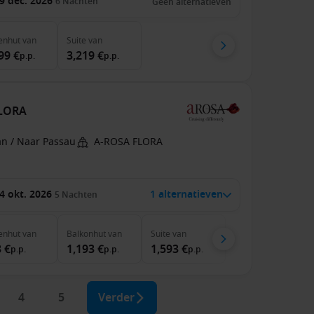
9 dec. 2026
6
Nachten
Geen alternatieven
enhut
van
Suite
van
99 €
3,219 €
p.p.
p.p.
FLORA
an / Naar Passau
A-ROSA FLORA
4 okt. 2026
1 alternatieven
5
Nachten
enhut
van
Balkonhut
van
Suite
van
 €
1,193 €
1,593 €
p.p.
p.p.
p.p.
4
5
Verder