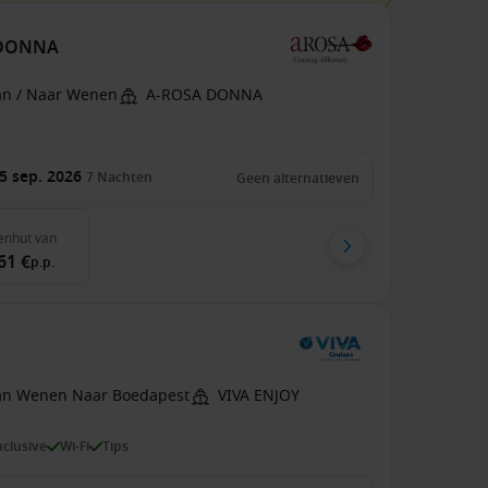
A DONNA
an / Naar Wenen
A-ROSA DONNA
5 sep. 2026
7
Nachten
Geen alternatieven
enhut
van
61 €
p.p.
an Wenen Naar Boedapest
VIVA ENJOY
inclusive
Wi-Fi
Tips