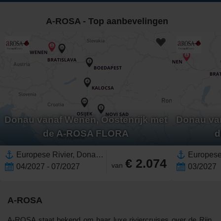
A-ROSA - Top aanbevelingen
Donau vanaf Wenen, Oostenrijk met
Donau van
de A-ROSA FLORA
d
Europese Rivier, Donau,Europa,Oost-Europa,Hongarije,Servië,Kroatië,Slowakije,Oostenrijk,West-Europa
€ 2.074
van
04/2027 - 07/2027
03/2027
A-ROSA
A-ROSA staat bekend om haar luxe riviercruises over de Rijn,