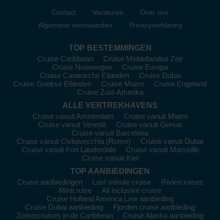
moderne voorzieningen en vaak balkon met uitzicht op de
Contact
Vacatures
Over ons
rivier.
Algemene voorwaarden
Privacyverklaring
Boekingsadvies:
Reserveer vroeg om de beste hutten en
tarieven te garanderen; Dreamlines helpt je met persoonlijk
TOP BESTEMMINGEN
advies.
Cruise Caribbean
Cruise Middellandse Zee
Cruise Noorwegen
Cruise Europa
Bestemmingen met A ROSA
Cruise Canarische Eilanden
Cruise Dubai
Cruise Griekse Eilanden
Cruise Miami
Cruise Engeland
Met
A-ROSA
vaar je door enkele van Europa’s mooiste
Cruise Zuid-Amerika
rivieren en landen. Tijdens de cruises kun je onder andere
ALLE VERTREKHAVENS
genieten van:
Cruise vanuit Amsterdam
Cruise vanuit Miami
Rijn:
Vaar door het Ruhrgebied en bezoek steden zoals
Cruise vanuit Venetië
Cruise vanuit Genua
Düsseldorf, Keulen en het culturele Amsterdam.
Cruise vanuit Barcelona
Cruise vanuit Civitavecchia (Rome)
Cruise vanuit Dubai
Donau:
Ontdek Wenen, Boedapest en Belgrado terwijl je
Cruise vanuit Fort Lauderdale
Cruise vanuit Marseille
geniet van adembenemende landschappen in Hongarije,
Cruise vanuit Kiel
Roemenië en Oekraïne.
TOP AANBIEDINGEN
Moezel, Rhône en Saône:
Geniet van wijngebieden,
Cruise aanbiedingen
Last minute cruise
Riviercruises
pittoreske dorpjes en de rijke geschiedenis van deze regio’s.
Minicruise
All inclusive cruise
Cruise Holland America Line aanbieding
Bijzondere kenmerken van A ROSA
Cruise Dubai aanbieding
Fjorden cruise aanbieding
Zomercruises in de Caribbean
Cruise Alaska aanbieding