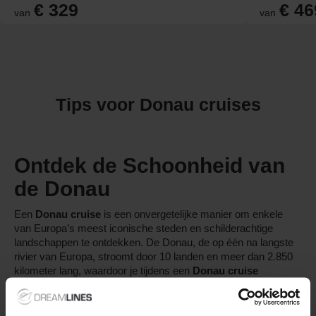
€ 329
€ 46
van
van
Tips voor Donau cruises
Ontdek de Schoonheid van
de Donau
Een
Donau
cruise
is een onvergetelijke manier om enkele
van Europa’s meest iconische steden en schilderachtige
landschappen te ontdekken. De Donau, de op één na langste
rivier van Europa, stroomt door 10 landen en meer dan 2.850
kilometer lang, waardoor je tijdens een
Donau
cruise
kennismaakt met rijke cultuur, historie en prachtige natuur. Van
de barokke architectuur van Passau tot de majestueuze
panorama’s van Boedapest en Wenen, een
Donau