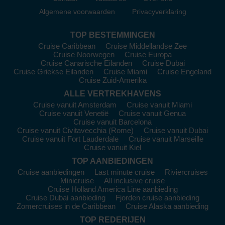
Hongarije, Slowakije en biedt soms uitstapjes naar Roemenië
Algemene voorwaarden
Privacyverklaring
en Bulgarije.
Wat zijn de typische kosten voor een Donau cruise?
TOP BESTEMMINGEN
Een 1-week cruise kost meestal tussen €800 en €1.500, terwijl
Cruise Caribbean
Cruise Middellandse Zee
luxe reizen tot €2.500 kunnen oplopen.
Cruise Noorwegen
Cruise Europa
Wat kan ik aan boord verwachten?
Cruise Canarische Eilanden
Cruise Dubai
Cruise Griekse Eilanden
Cruise Miami
Cruise Engeland
Riviercruises op de Donau combineren comfortabele hutten,
Cruise Zuid-Amerika
culinair genieten, ontspanning en culturele excursies in de
steden langs de rivier.
ALLE VERTREKHAVENS
Cruise vanuit Amsterdam
Cruise vanuit Miami
Boek je
Donau
cruises
bij Dreamlines en ervaar een
Cruise vanuit Venetië
Cruise vanuit Genua
onvergetelijke reis vol cultuur, geschiedenis en
Cruise vanuit Barcelona
adembenemende landschappen langs deze prachtige
Cruise vanuit Civitavecchia (Rome)
Cruise vanuit Dubai
Europese rivier.
Cruise vanuit Fort Lauderdale
Cruise vanuit Marseille
Cruise vanuit Kiel
TOP AANBIEDINGEN
Cruise aanbiedingen
Last minute cruise
Riviercruises
Minicruise
All inclusive cruise
Cruise Holland America Line aanbieding
Cruise Dubai aanbieding
Fjorden cruise aanbieding
Zomercruises in de Caribbean
Cruise Alaska aanbieding
TOP REDERIJEN