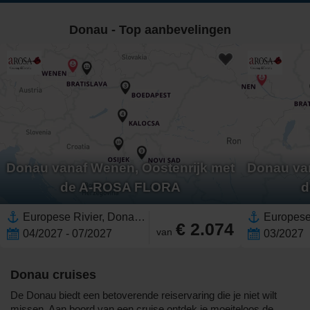
Donau - Top aanbevelingen
Donau vanaf Wenen, Oostenrijk met
Donau van
de A-ROSA FLORA
d
Europese Rivier, Donau,Europa,Oost-Europa,Hongarije,Servië,Kroatië,Slowakije,Oostenrijk,West-Europa
€ 2.074
van
04/2027 - 07/2027
03/2027
Donau cruises
De Donau biedt een betoverende reiservaring die je niet wilt
missen. Aan boord van een cruise ontdek je moeiteloos de