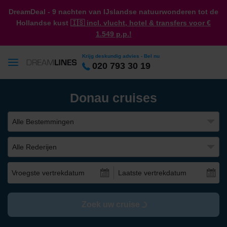
DreamDeal - 9 nachten van IJslandse natuurwonderen tot de
Hollandse kust
🇮🇸 incl. vlucht, hotel & transfers voor €
1.549 p.p.!
Krijg deskundig advies - Bel nu
020 793 30 19
Donau cruises
Alle Bestemmingen
Alle Rederijen
Vroegste vertrekdatum
Laatste vertrekdatum
Zoek uw cruise