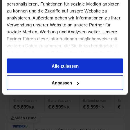
personalisieren, Funktionen für soziale Medien anbieten
was
€ 1.379
was
€ 4.273
zu können und die Zugriffe auf unsere Website zu
Alleen Cruise
analysieren. Außerdem geben wir Informationen zu Ihrer
Verwendung unserer Website an unsere Partner für
Midden-Amerika vanaf Lima-Callao, Peru met de
soziale Medien, Werbung und Analysen weiter. Unsere
Amera
Partner führen diese Informationen möglicherweise mit
weiteren Daten zusammen, die Sie ihnen bereitgestellt
Van Lima-Callao Naar Galveston
haben oder die sie im Rahmen Ihrer Nutzung der Dienste
Amera
gesammelt haben.
Alle zulassen
Volpension
Anpassen
6 feb. 2028
21
Nachten
Geen alternatieven
Binnenhut
van
Buitenhut
van
Balkonhut
van
Suite
v
€ 5.699
€ 6.599
€ 9.599
€ 11.
p.p.
p.p.
p.p.
Alleen Cruise