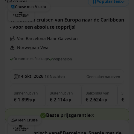
103 cruises
Populariteit
Cruise met Vlucht
17 nachten cruisen van Europa naar de Caribbean
- voor een absolute topprijs!
Van Barcelona Naar Galveston
Norwegian Viva
Dreamlines Package
Volpension
14 okt. 2026
18
Nachten
Geen alternatieven
Binnenhut
van
Buitenhut
van
Balkonhut
van
Suite
v
€ 1.899
€ 2.114
€ 2.624
€ 5.6
p.p.
p.p.
p.p.
Beste prijsgarantie
Alleen Cruise
trans-Atlantisch vanaf Barcelona, Spanje met de