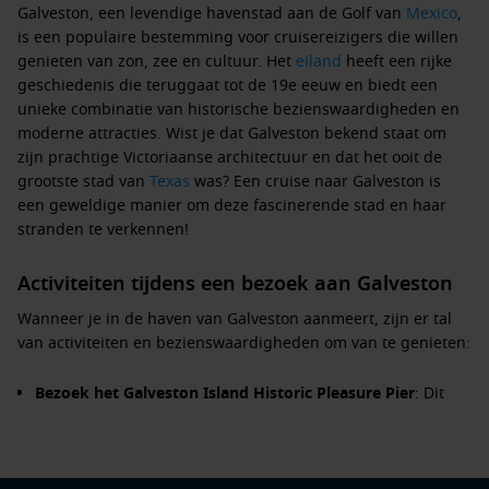
Galveston, een levendige havenstad aan de Golf van
Mexico
,
is een populaire bestemming voor cruisereizigers die willen
genieten van zon, zee en cultuur. Het
eiland
heeft een rijke
geschiedenis die teruggaat tot de 19e eeuw en biedt een
unieke combinatie van historische bezienswaardigheden en
moderne attracties. Wist je dat Galveston bekend staat om
zijn prachtige Victoriaanse architectuur en dat het ooit de
grootste stad van
Texas
was? Een cruise naar Galveston is
een geweldige manier om deze fascinerende stad en haar
stranden te verkennen!
Activiteiten tijdens een bezoek aan Galveston
Wanneer je in de haven van Galveston aanmeert, zijn er tal
van activiteiten en bezienswaardigheden om van te genieten:
Bezoek het Galveston Island Historic Pleasure Pier
: Dit
recreatiegebied biedt een combinatie van achtbanen,
spelletjes en eetgelegenheden met een prachtig uitzicht
op de zee.