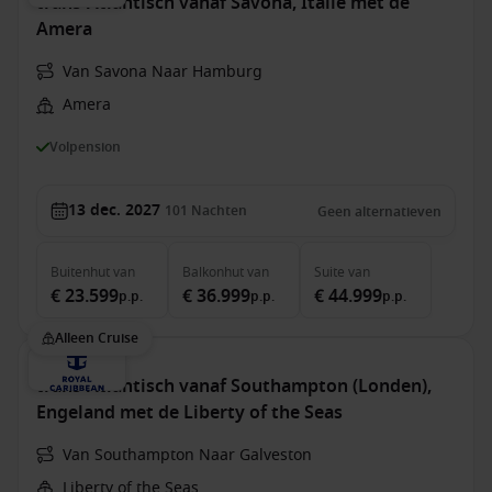
trans-Atlantisch vanaf Savona, Italië met de
Amera
Van Savona Naar Hamburg
Amera
Volpension
13 dec. 2027
101
Nachten
Geen alternatieven
Buitenhut
van
Balkonhut
van
Suite
van
€ 23.599
€ 36.999
€ 44.999
p.p.
p.p.
p.p.
Alleen Cruise
trans-Atlantisch vanaf Southampton (Londen),
Engeland met de Liberty of the Seas
Van Southampton Naar Galveston
Liberty of the Seas