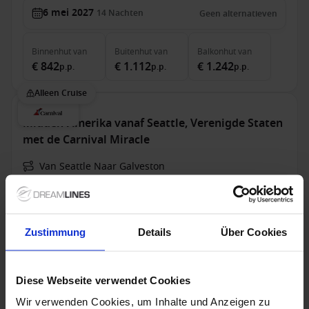
6 mei 2027
14
Nachten
Geen alternatieven
Binnenhut
van
Buitenhut
van
Balkonhut
van
€ 842
€ 1.112
€ 1.242
p.p.
p.p.
p.p.
Alleen Cruise
Midden-Amerika vanaf Seattle, Verenigde Staten
met de Carnival Miracle
Van Seattle Naar Galveston
Carnival Miracle
Volpension
Zustimmung
Details
Über Cookies
26 sep. 2026
16
Nachten
Geen alternatieven
Diese Webseite verwendet Cookies
Binnenhut
van
Balkonhut
van
Suite
van
Wir verwenden Cookies, um Inhalte und Anzeigen zu
€ 841
€ 1.660
€ 3.632
p.p.
p.p.
p.p.