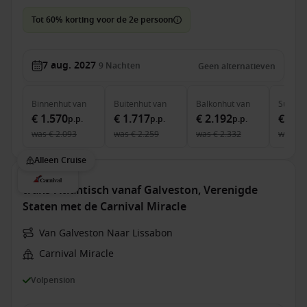
Tot 60% korting voor de 2e persoon
7 aug. 2027
9
Nachten
Geen alternatieven
Binnenhut
van
Buitenhut
van
Balkonhut
van
Suite
v
€ 1.570
€ 1.717
€ 2.192
€ 4.5
p.p.
p.p.
p.p.
was
€ 2.093
was
€ 2.259
was
€ 2.332
was
€ 
Alleen Cruise
trans-Atlantisch vanaf Galveston, Verenigde
Staten met de Carnival Miracle
Van Galveston Naar Lissabon
Carnival Miracle
Volpension