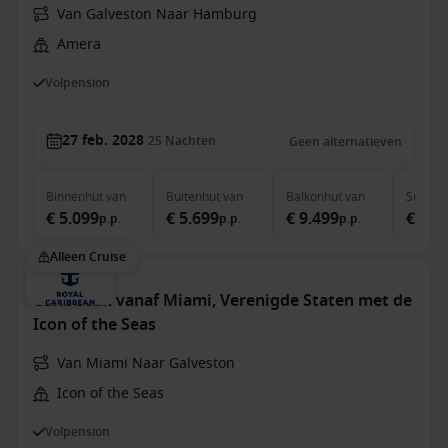
Van Galveston Naar Hamburg
Amera
Volpension
27 feb. 2028
25
Nachten
Geen alternatieven
Binnenhut
van
Buitenhut
van
Balkonhut
van
Suite
v
€ 5.099
€ 5.699
€ 9.499
€ 11.
p.p.
p.p.
p.p.
Alleen Cruise
Caribbean vanaf Miami, Verenigde Staten met de
Icon of the Seas
Van Miami Naar Galveston
Icon of the Seas
Volpension