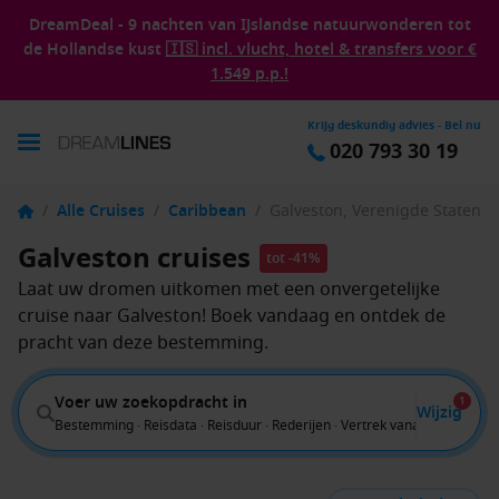
DreamDeal - 9 nachten van IJslandse natuurwonderen tot
de Hollandse kust
🇮🇸 incl. vlucht, hotel & transfers voor €
1.549 p.p.!
Krijg deskundig advies - Bel nu
020 793 30 19
/
Alle Cruises
/
Caribbean
/
Galveston, Verenigde Staten
Galveston cruises
tot -41%
Laat uw dromen uitkomen met een onvergetelijke
cruise naar Galveston! Boek vandaag en ontdek de
pracht van deze bestemming.
Voer uw zoekopdracht in
1
Wijzig
Bestemming · Reisdata · Reisduur · Rederijen · Vertrek vanaf