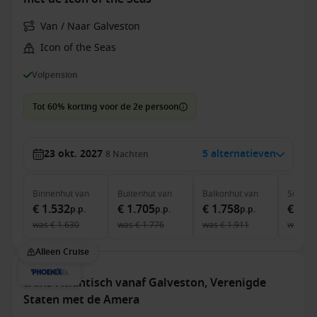
Van / Naar Galveston
Icon of the Seas
Volpension
Tot 60% korting voor de 2e persoon
23 okt. 2027
5 alternatieven
8
Nachten
Binnenhut
van
Buitenhut
van
Balkonhut
van
Suite
v
€ 1.532
€ 1.705
€ 1.758
€ 2.9
p.p.
p.p.
p.p.
was
€ 1.630
was
€ 1.776
was
€ 1.911
was
€ 
Alleen Cruise
trans-Atlantisch vanaf Galveston, Verenigde
Staten met de Amera