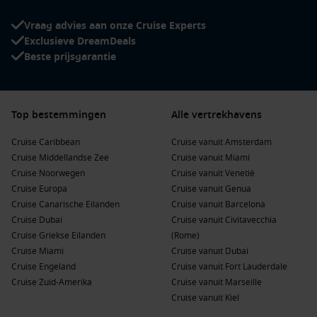
Ontdek het Moody Gardens
: Dit unieke attractie- en
entertainmentcomplex omvat een aquarium, een
Vraag advies aan onze Cruise Experts
regenwoud en een IMAX-theater, perfect voor een
Exclusieve DreamDeals
gezinsvriendelijke daguitstap.
Beste prijsgarantie
Verken het historische centrum
: Maak een wandeling
door het charmante centrum van Galveston, met zijn mooie
Victoriaanse huizen, cafés en lokale winkels. Vergeet niet
Top bestemmingen
Alle vertrekhavens
een bezoek te brengen aan het Strand Historic District.
Geniet van de stranden
: Galveston heeft verschillende
Cruise Caribbean
Cruise vanuit Amsterdam
prachtige stranden, zoals Stewart Beach en East Beach,
Cruise Middellandse Zee
Cruise vanuit Miami
waar je kunt ontspannen, zwemmen of deelnemen aan
Cruise Noorwegen
Cruise vanuit Venetië
watersportactiviteiten.
Cruise Europa
Cruise vanuit Genua
Cruise Canarische Eilanden
Cruise vanuit Barcelona
Bezoek het
Texas
Seaport Museum
: Leer meer over de
Cruise Dubai
Cruise vanuit Civitavecchia
maritieme geschiedenis van Galveston en verken het
Cruise Griekse Eilanden
(Rome)
historische schip Elissa, een prachtig gerestaureerd tall
Cruise Miami
Cruise vanuit Dubai
ship.
Cruise Engeland
Cruise vanuit Fort Lauderdale
Cruise Zuid-Amerika
Cruise vanuit Marseille
Populaire havens voor of na een cruise naar
Cruise vanuit Kiel
Galveston