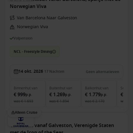
Norwegian Viva
Van Barcelona Naar Galveston
Norwegian Viva
Volpension
NCL - Freestyle Dining
14 okt. 2026
17
Nachten
Geen alternatieven
Binnenhut
van
Buitenhut
van
Balkonhut
van
Suite
v
€ 999
€ 1.269
€ 1.779
€ 4.4
p.p.
p.p.
p.p.
was
€ 1.693
was
€ 1.894
was
€ 2.170
was
€ 
Alleen Cruise
Caribbean vanaf Galveston, Verenigde Staten
met de Icon of the Seas