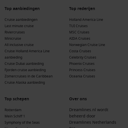
Wanneer je naar Galveston vaart, zijn hier andere havens die
Top aanbiedingen
Top rederijen
je kunt verkennen:
Cruise aanbiedingen
Holland America Line
Last minute cruise
Cozumel
,
Mexico
: Dit Caribische eiland staat bekend om
TUI Cruises
Riviercruises
zijn prachtige stranden, helder water en geweldige
MSC Cruises
Minicruise
snorkelmogelijkheden. Bezoek Chankanaab National Park
AIDA Cruises
All inclusive cruise
voor een dag vol avontuur.
Norwegian Cruise Line
Cruise Holland America Line
Costa Cruises
Costa Maya
,
Mexico
: Een geweldige bestemming voor
aanbieding
Celebrity Cruises
cruisereizigers met een mix van strand en cultuur. Ontdek
Cruise Dubai aanbieding
Phoenix Cruises
de Mayan-ruïnes nabij het eiland of geniet van het lokale
Fjorden cruise aanbieding
Princess Cruises
eten in de nieuwe haven.
Zomercruises in de Caribbean
Oceania Cruises
Roatan
,
Honduras
: Dit eiland is beroemd om zijn
Cruise Alaska aanbieding
ongerepte koraalriffen en heldere wateren, perfect voor
duikliefhebbers en snorkelaars. Geniet van de lokale
Top schepen
Over ons
cultuur en hun prachtige stranden.
Belize City
,
Belize
: Ontdek de rijke geschiedenis van Belize
Dreamlines.nl wordt
Rotterdam
met een bezoek aan de Mayan-ruïnes van Altun Ha of ga
beheerd door
Mein Schiff 1
op een avontuur naar de verbazingwekkende Great Blue
Dreamlines Netherlands
Symphony of the Seas
Hole.