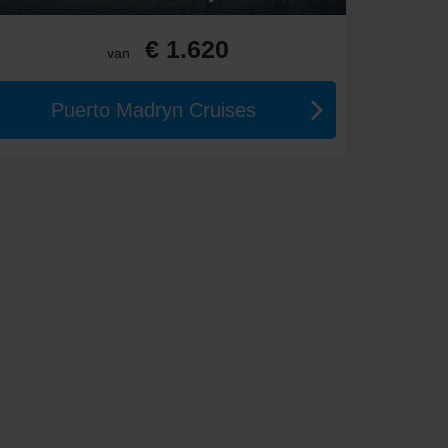
air. Maak een wandeling in de kleurrijke wijken La
Obelisco en het Teatro
Colón
te bezoeken.
€ 1.620
van
rland Nationaal Park. Maak een boottocht rond de
b in een van de restaurants aan het water.
Puerto Madryn Cruises
aat. Ga op een walvissafari (in het seizoen) en ontdek
e machtige gletsjers van nabij te zien. Neem de tijd
 hoogtepunten zoals het Christus de Verlosser-beeld
en. Verken de oude stad met zijn pittoreske pleinen
ende walvissen spotten en genieten van de schoonheid
 of genieten van de lokale Patagonische keuken in de