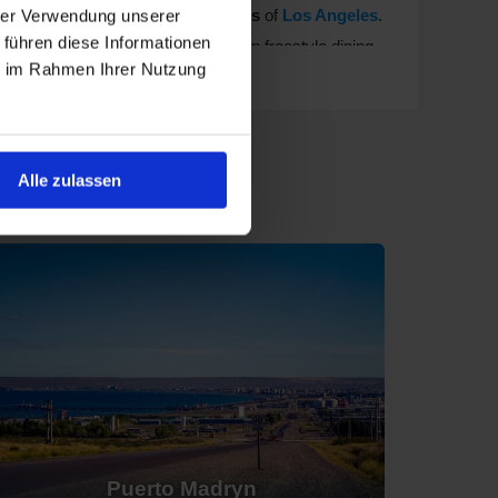
den vaak plaats vanuit
Buenos Aires
of
Los Angeles
.
hrer Verwendung unserer
 führen diese Informationen
ar
. Deze rederij staat bekend om zijn freestyle dining-
Aires
of
Rio de Janeiro
, ideaal voor een ontsnapping
ie im Rahmen Ihrer Nutzung
a
en
Vista
. Oceania staat bekend om hun culinaire
Alle zulassen
nproeverijen. Cruises vertrekken meestal vanuit
Buenos
spiration
en
HANSEATIC nature
. Deze luxe
vaak plaats vanuit
Ushuaia
of
Valparaíso
.
en
Silver Cloud
. Silversea biedt een luxe cruise-
lendor
en
Seven Seas Mariner
. Regent biedt all-
neiro
.
rney
. Azamara staat bekend om hun langere
enos Aires
of
San Antonio
.
Puerto Madryn