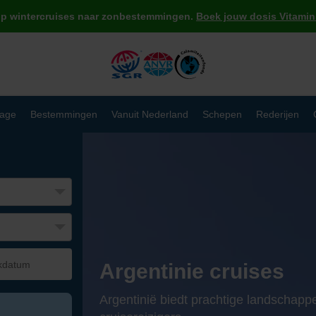
op wintercruises naar zonbestemmingen.
Boek jouw dosis Vitamin 
age
Bestemmingen
Vanuit Nederland
Schepen
Rederijen
Argentinie cruises
Argentinië biedt prachtige landschapp