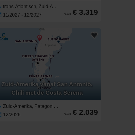
trans-Atlantisch, Zuid-Amerika,Patagonië,Brazilië,Europa,Zuid-Europa,Argentinië,Uruguay,Chili,Middellandse Zee,Westelijke Middellandse Zee,Spanje,Portugal,Catalonië,Falklandeilanden,Costa de Lisboa,Canarische Eilanden,Cabo Verde
€ 3.319
van
11/2027 - 12/2027
Zuid-Amerika vanaf San Antonio,
Chili met de Costa Serena
Zuid-Amerika, Patagonië,Chili,Argentinië
€ 2.039
van
12/2026