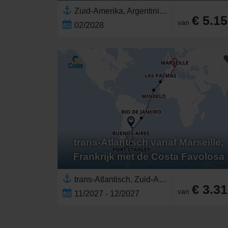
Zuid-Amerika, Argentinië,Patagonië,Brazilië,Uruguay,Falklandeilanden,Chili
€ 5.1
van
02/2028
trans-Atlantisch vanaf Marseille,
Frankrijk met de Costa Favolosa
trans-Atlantisch, Zuid-Amerika,Patagonië,Europa,Zuid-Europa,Brazilië,Middellandse Zee,Westelijke Middellandse Zee,Argentinië,Uruguay,Chili,Spanje,Portugal,Catalonië,Falklandeilanden,Costa de Lisboa,Canarische Eilanden,Cabo Verde,West-Europa,Frankrijk
€ 3.3
van
11/2027 - 12/2027