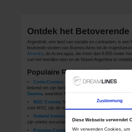
Ontdek het Betoverende 
Argentinië, een land van variatie en contrasten, is ee
bruisende straten van Buenos Aires tot de majestueuz
Amerika
, de Aconcagua, die meer dan 6.950 meter hoo
van het heerlijke eten en de Noord-Argentina te ontdek
Populaire Rederijen met Cruise
Costa Cruises
:
Met een vloot van 9 schepen biede
bekend om zijn familievriendelijke sfeer en diverse ee
Savona
, waardoor het eenvoudig is om aan boord te s
Zustimmung
MSC Cruises
:
Met een vloot van 23 schepen zijn e
voor MSC zijn de ruime eetgelegenheden en entertain
Holland America Line
:
Met 11 schepen in de vloot 
Diese Webseite verwendet 
zijn unieke excursies die fantastische culturele ervar
Wir verwenden Cookies, um I
Princess Cruises
:
Deze rederij heeft 16 schepen, 