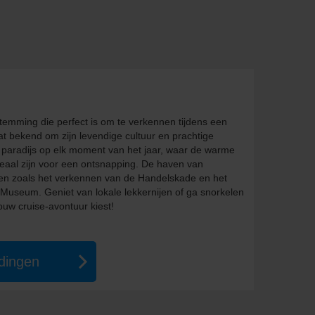
emming die perfect is om te verkennen tijdens een
aat bekend om zijn levendige cultuur en prachtige
e paradijs op elk moment van het jaar, waar de warme
deaal zijn voor een ontsnapping. De haven van
iten zoals het verkennen van de Handelskade en het
useum. Geniet van lokale lekkernijen of ga snorkelen
jouw cruise-avontuur kiest!
edingen