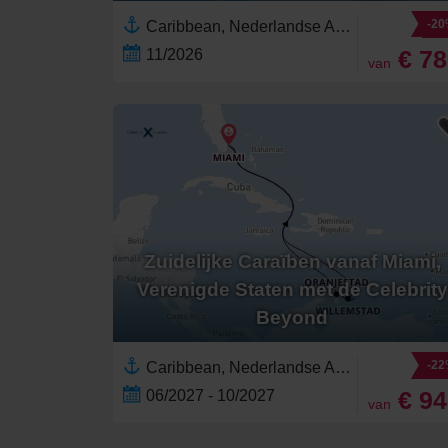
-2
Caribbean, Nederlandse Antillen,Zuidelijke Caraïben,Verenigde Staten,Florida,Bahama's,Bonaire,Noord-Amerika,Curaçao
€ 7
11/2026
van
Zuidelijke Caraïben vanaf Miami,
Verenigde Staten met de Celebrity
Beyond
-2
Caribbean, Nederlandse Antillen,Zuidelijke Caraïben,Verenigde Staten,Noord-Amerika,Bonaire,Aruba,Florida,Curaçao
€ 9
06/2027 - 10/2027
van