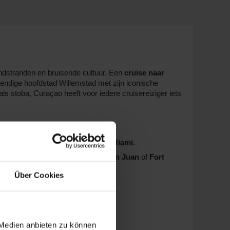
zandstranden en bruisende cultuur. Een
cruise naar
vendige hoofdstad Willemstad met zijn iconische
ls stoba, Curaçao heeft voor iedere cruisereiziger iets
nten zijn vaak
Fort Lauderdale
of
Miami
.
the Seas
. Vertrek meestal vanuit
San Juan
of
Fort
Über Cookies
 en comfortabele faciliteiten.
 Medien anbieten zu können