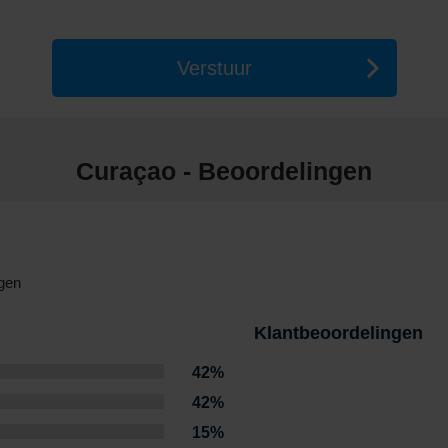
ls Silversea en Regent Seven Seas Cruises bieden exclusieve all-incl
 en avontuur. Boek vandaag nog via Dreamlines en beleef een onverget
Verstuur
Curaçao - Beoordelingen
gen
Klantbeoordelingen
42%
42%
15%