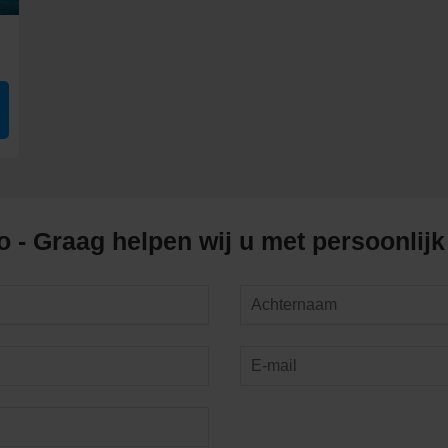
n relaxte sfeer.
uurlijke excursies.
en ontspannen sfeer.
gio
 - Graag helpen wij u met persoonlijk
 witte zandstranden in het oosten van de Caribbean.
bestemmingen met culturele highlights.
ruises langs historische steden en natuurparken.
çao Cruises
 november tot april voor het beste weer en rustige zeeën.
kelen, duiken, stadswandelingen in Willemstad en lokale gerechten 
00 en €7.000, afhankelijk van de duur en luxe van de cruise.