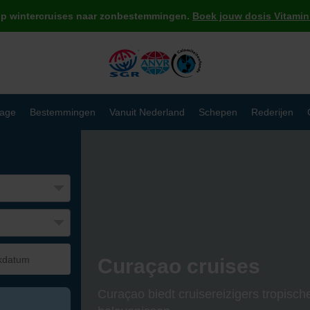
op wintercruises naar zonbestemmingen.
Boek jouw dosis Vitamin 
age
Bestemmingen
Vanuit Nederland
Schepen
Rederijen
Curaçao cruises
Curaçao biedt cruisereizigers tropisch