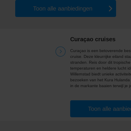
Toon alle aanbiedingen
Curaçao cruises
Curaçao is een betoverende best
cruise. Deze kleurrijke eiland st
stranden. Reis door dit tropisch
temperaturen en heldere lucht i
Willemstad biedt unieke activite
bezoeken van het Kura Hulanda M
in de markante baaien terwijl je 
Toon alle aanbi