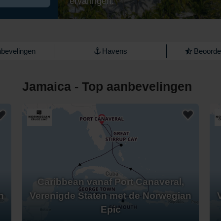
ervaringen.
bevelingen
Havens
Beoordel
Jamaica - Top aanbevelingen
Caribbean vanaf Port Canaveral,
n
Verenigde Staten met de Norwegian
Epic