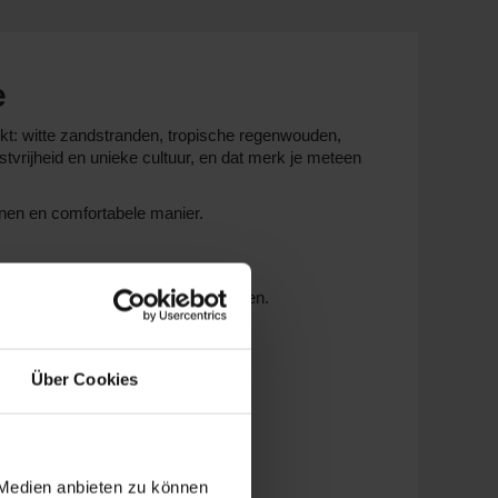
e
oekt: witte zandstranden, tropische regenwouden,
stvrijheid en unieke cultuur, en dat merk je meteen
nnen en comfortabele manier.
uze in schepen, routes en reisstijlen.
Über Cookies
 Medien anbieten zu können