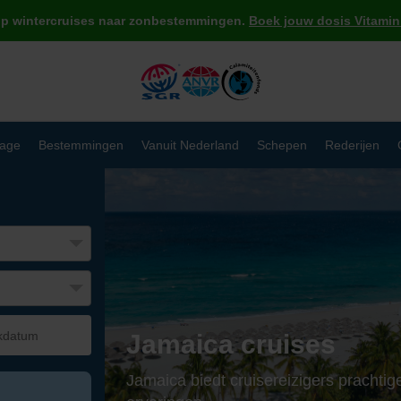
op wintercruises naar zonbestemmingen.
Boek jouw dosis Vitamin 
age
Bestemmingen
Vanuit Nederland
Schepen
Rederijen
Jamaica cruises
Jamaica biedt cruisereizigers prachtige