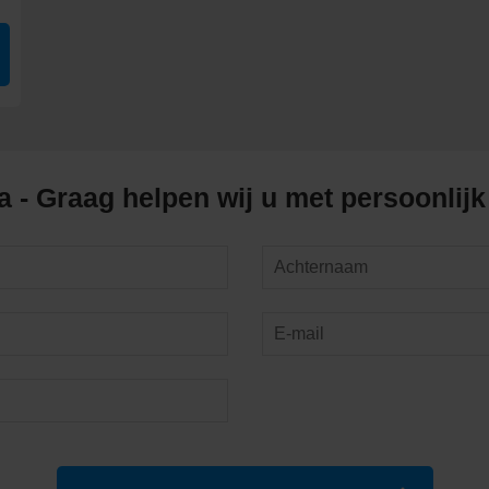
 stranden
eden
 - Graag helpen wij u met persoonlijk
r.
port.
.
andschappen.
ica