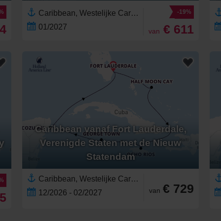
4%
-19%
Caribbean, Westelijke Caraïben,Kaaimaneilanden,Jamaica,Noord-Amerika,Florida,Verenigde Staten,Bahama's
94
€ 611
01/2027
van
Caribbean vanaf Fort Lauderdale,
y
Verenigde Staten met de Nieuw
Statendam
Caribbean, Westelijke Caraïben,Noord-Amerika,Verenigde Staten,Mexico,Bahama's,Yucatán,Jamaica,Riviera Maya,Florida,Kaaimaneilanden
9%
€ 729
van
12/2026 - 02/2027
75