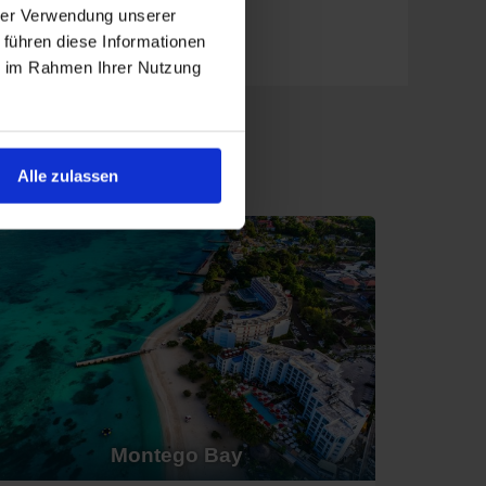
hrer Verwendung unserer
 führen diese Informationen
ie im Rahmen Ihrer Nutzung
Alle zulassen
tie.
xcursie maken naar historische plantages en
Montego Bay