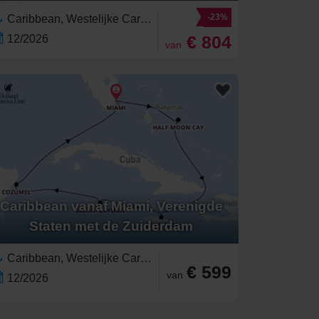
-23%
Caribbean, Westelijke Caraïben,Noord-Amerika,Jamaica,Florida,Verenigde Staten,Yucatán,Mexico,Riviera Maya,Bahama's
€ 804
12/2026
van
Caribbean vanaf Miami, Verenigde
Staten met de Zuiderdam
Caribbean, Westelijke Caraïben,Noord-Amerika,Verenigde Staten,Mexico,Bahama's,Yucatán,Jamaica,Riviera Maya,Florida,Kaaimaneilanden
€ 599
van
12/2026