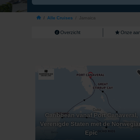
/
Alle Cruises
/
Jamaica
Overzicht
Onze aan
Caribbean vanaf Port Canaveral,
Verenigde Staten met de Norwegia
Epic