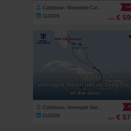
-1
Caribbean, Westelijke Caraïben,Noord-Amerika,Jamaica,Florida,Verenigde Staten,Yucatán,Mexico,Riviera Maya,Bahama's
€ 5
11/2026
van
Caribbean vanaf Fort Lauderdale,
Verenigde Staten met de Symphon
of the Seas
-
Caribbean, Verenigde Staten,Florida,Noord-Amerika,Bahama's,Jamaica,Westelijke Caraïben
€ 5
01/2028
van