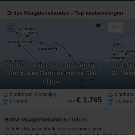
Britse Maagdeneilanden - Top aanbevelingen
Caribbean vanaf St. John's, Antigua,
Oostelijk
Antigua en Barbuda met de Star
St. Maar
Clipper
Caribbean, Oostelijke Caraïben,Britse Maagdeneilanden,Zuidelijke Caraïben,Saint Kitts en Nevis,Saint Kitts,Antigua,Antigua en Barbuda,Anguilla
€ 1.765
van
01/2028
12/2026 
Britse Maagdeneilanden cruises
De Britse Maagdeneilanden zijn een paradijs voor
cruisereizigers die op zoek zijn naar een mix van avontuur en