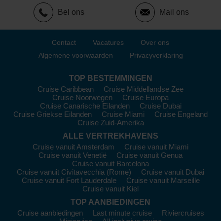
vanuit
Philipsburg
of
Bridgetown
.
Bel ons
Mail ons
Azamara Cruises
:
Met 4 schepen, bieden 3 daarvan
cruises aan naar de Britse Maagdeneilanden, met de
Azamara Quest
en
Azamara Onward
als de meest
Contact
Vacatures
Over ons
populaire. Azamara staat bekend om zijn langere
Algemene voorwaarden
Privacyverklaring
aanmeerstops, waardoor je het
eiland
optimaal kunt
verkennen. De meeste cruises vertrekken vaak vanuit
Miami
of
San Juan
.
TOP BESTEMMINGEN
Cruise Caribbean
Cruise Middellandse Zee
Ponant
:
Met een vloot van 14 schepen, hebben 3 hun
Cruise Noorwegen
Cruise Europa
routes rond de Britse Maagdeneilanden; zoals de
Le Ponant
Cruise Canarische Eilanden
Cruise Dubai
en
Le Champlain
. Ponant biedt unieke, intieme ervaringen aan
Cruise Griekse Eilanden
Cruise Miami
Cruise Engeland
boord met een focus op exclusieve kust-excursies. Vertrekken
Cruise Zuid-Amerika
kan vanuit
Philipsburg
of
Fort de France
.
ALLE VERTREKHAVENS
Regent Seven Seas Cruises
:
Met een vloot van 6
Cruise vanuit Amsterdam
Cruise vanuit Miami
schepen, hebben 2 daarvan hun routes naar de Britse
Cruise vanuit Venetië
Cruise vanuit Genua
Cruise vanuit Barcelona
Maagdeneilanden; de
Seven Seas Mariner
en
Seven Seas
Cruise vanuit Civitavecchia (Rome)
Cruise vanuit Dubai
Grandeur
. Regent biedt een all-inclusive ervaring met luxe
Cruise vanuit Fort Lauderdale
Cruise vanuit Marseille
suites en uitstekende service aan boord. Meest voorkomende
Cruise vanuit Kiel
vertrekplaatsen zijn
Miami
of
San Juan
.
TOP AANBIEDINGEN
Ontdek de Top Havens in de Britse
Cruise aanbiedingen
Last minute cruise
Riviercruises