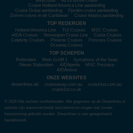
Minicruise
All inclusive cruise
Maagdeneilanden
Cruise Holland America Line aanbieding
Cruise Dubai aanbieding
Fjorden cruise aanbieding
Road Town
, Tortola:
De hoofdstad van de Britse
Zomercruises in de Caribbean
Cruise Alaska aanbieding
Maagdeneilanden is een levendige haven vol kleur en
TOP REDERIJEN
geschiedenis. Bezoek de lokale markten, waar je
Holland America Line
TUI Cruises
MSC Cruises
handgemaakte ambachten en souvenirs kunt kopen. Verken
AIDA Cruises
Norwegian Cruise Line
Costa Cruises
ook de natuur bij Sage Mountain National Park, waar je
Celebrity Cruises
Phoenix Cruises
Princess Cruises
prachtige wandelpaden en uitzicht op het eiland hebt.
Oceania Cruises
Spanish Town
, Virgin Gorda:
Dit eiland staat bekend om
TOP SCHEPEN
zijn prachtige stranden en het beroemde Devil’s Bay National
Rotterdam
Mein Schiff 1
Symphony of the Seas
Park. Hier kun je zwemmen, snorkelen en genieten van
Nieuw Statendam
AIDAperla
MSC Preziosa
adembenemende uitzichten op de rotsformaties. Zorg ervoor
AIDAnova
dat je de kans grijpt om te genieten van lokale lekkernijen in
ONZE WEBSITES
een van de beach bars.
dreamlines.de
cruiseaway.com.au
cruise1st.com.au
cruise1st.co.uk
Jost Van Dyke
:
Dit eiland is beroemd om zijn relaxte sfeer
en levendige strandfeesten. Geniet van het mooie
White Bay
-
© 2026 Alle rechten voorbehouden. Alle gegevens op de Dreamlines.nl
strand en maak kennis met de lokale cultuur in het famous
Soggy Dollar Bar, waar je de originele Painkiller-cocktail kunt
website zijn auteursrechtelijk beschermd en mogen niet zonder
proeven.
toestemming gebruikt worden. Dreamlines is een geregistreerd
handelsmerk.
Sopers Hole, Tortola:
Een populaire haven voor yachts en
luxe cruises, met een charmante sfeer. Bezoek de lokale