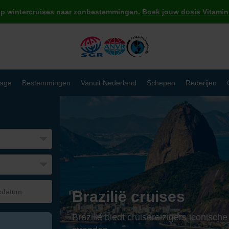
op wintercruises naar zonbestemmingen.
Boek jouw dosis Vitamin 
age
Bestemmingen
Vanuit Nederland
Schepen
Rederijen
Brazilië cruises
Brazilië biedt cruisereizigers iconis