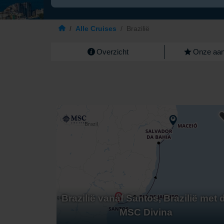
/
Alle Cruises
/
Brazilië
Overzicht
Onze aan
Brazilië vanaf Santos, Brazilië met 
MSC Divina