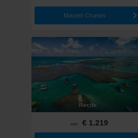
Kosten van een Cruise naar Bra
Maceió Cruises
De prijzen voor cruises naar Brazilië variëren afhank
cruises en kan oplopen tot €3.500 voor luxe opties. E
De
goedkoopste tijd
om naar Brazilië te cruisen is 
gemiddelde kosten voor voedsel en drankjes in de regio
Alternatieve Regio’s voor Crui
Voor reizigers die een cruise naar Brazilië overwegen, 
Albertanië:
Geniet van de ongerepte natuur en het w
Caribisch gebied:
Dit gebied biedt tropische eiland
Amazon River:
Het grootste regenwoud ter wereld v
Noord-Afrika
:
Ontdek de unieke cultuur en geschi
Recife
Argentinië:
Deze bestemming biedt een mix van ad
Een cruise naar Brazilië verschaft niet alleen een unie
bestemmingen van Zuid-Amerika te verkennen. Boek jou
€ 1.219
van