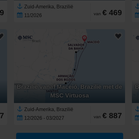
Zuid-Amerika, Brazilië
29
€ 469
van
11/2026
Brazilië vanaf Maceió, Brazilië met de
B
MSC Virtuosa
Zuid-Amerika, Brazilië
77
€ 887
van
12/2026 - 03/2027