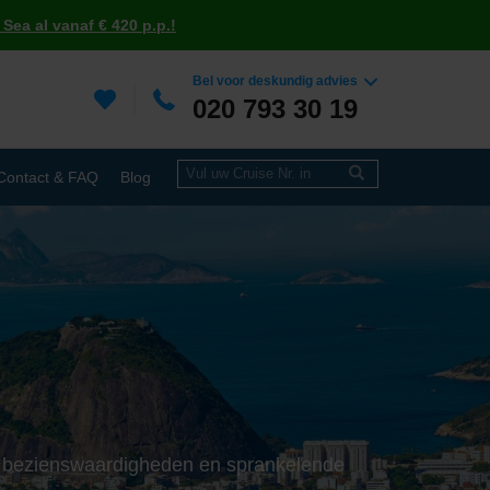
Sea al vanaf € 420 p.p.!
Bel voor deskundig advies
020 793 30 19
Contact & FAQ
Blog
che bezienswaardigheden en sprankelende