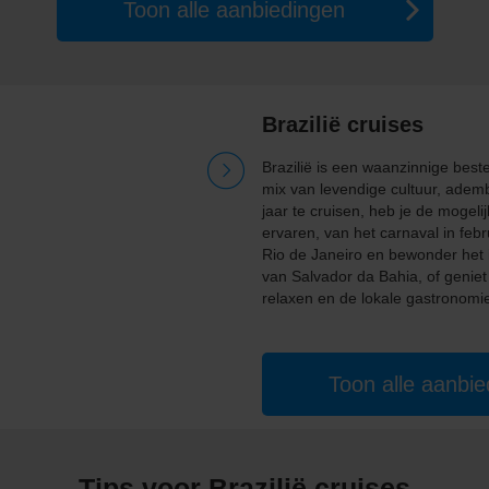
Toon alle aanbiedingen
Brazilië cruises
Brazilië is een waanzinnige best
mix van levendige cultuur, adem
jaar te cruisen, heb je de mogeli
ervaren, van het carnaval in feb
Rio de Janeiro en bewonder het i
van Salvador da Bahia, of geniet
relaxen en de lokale gastronomi
Toon alle aanbi
Tips voor Brazilië cruises