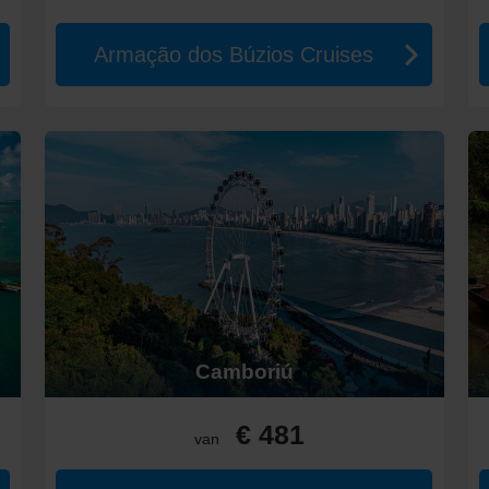
zilië
Armação dos Búzios Cruises
elijk van het type accommodatie en de gekozen rederij. Een
1-week cr
en
2-week cruise
ligt meestal tussen de €1.600 en €6.500, afhankelij
doorgaans van
september tot november
, terwijl de
duurste maanden
 bedragen tussen de €15 en €35 per persoon, afhankelijk van waar je 
ses
zijn hier enkele andere regio’s die het ontdekken waard zijn:
arme klimaat van het land met rijke culturele ervaringen.
en, prachtige stranden en een relaxte sfeer, perfect voor zonliefhebbe
erken je niet alleen met cruises, maar biedt ook een geweldige kans o
edenis van landen als
Marokko
en
Tunesië
, gecombineerd met een mi
Camboriú
embenemende natuur en boeiende steden, zoals Buenos Aires met zi
ke ervaring door de prachtige natuurlijke omgeving en rijke cultuur, 
w onvergetelijke reis met Dreamlines en maak je klaar voor avontuu
€ 481
van