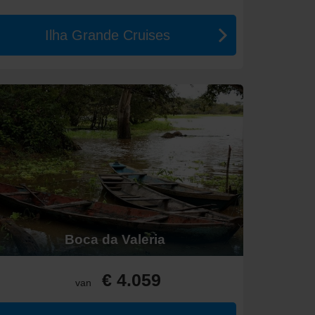
Ilha Grande Cruises
uise
begint meestal rond de €800 voor reguliere
k van de extra’s en de gekozen schepen.
meestal in
december tot februari
vallen. De
uit eten gaat.
rs.
m de rijke biodiversiteit te ervaren.
x van zee- en woestijnervaringen.
Boca da Valeria
jn tango-cultuur.
maar ook een kans om enkele van de kleurrijkste
r aan de stranden van dit betoverende land!
€ 4.059
van