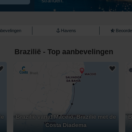
stranden.
bevelingen
Havens
Beoordel
Brazilië - Top aanbevelingen
de
Brazilië vanaf Maceió, Brazilië met de
B
Costa Diadema