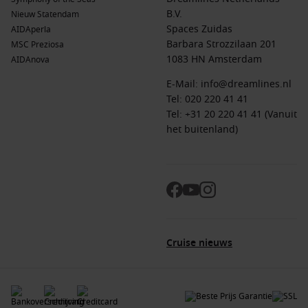
Park en bezoek de beroemde naturel hot springs.
B.V.
Nieuw Statendam
Pigeon Island
,
Saint Lucia
: Verken de prachtige stranden
Spaces Zuidas
AIDAperla
en historische forten op dit eiland. Geniet van unieke
Barbara Strozzilaan 201
MSC Preziosa
wandelingen en een prachtig uitzicht over de Caribische
1083 HN Amsterdam
AIDAnova
Zee vanuit de forten.
E-Mail:
info@dreamlines.nl
Tel:
020 220 41 41
Populaire regio’s rondom Jost Van Dyke
Tel: +31 20 220 41 41 (Vanuit
Een cruise naar Jost Van Dyke biedt de kans om verschillende
het buitenland)
fascinerende regio’s te verkennen:
Oostelijke Caraïben
: Deze regio is beroemd om zijn serene
stranden en vriendelijke lokale bevolking. Het ideale
gebied voor cruisereizigers die willen ontspannen en
genieten van een tropisch klimaat.
Zuidelijke Caraïben
: Biedt een unieke mix van cultuur,
Cruise nieuws
geschiedenis en natuurlijke schoonheid. Elk eiland heeft
zijn eigen charme, van de vulkanen van Saint Lucia tot de
rijke geschiedenis van
Grenada
.