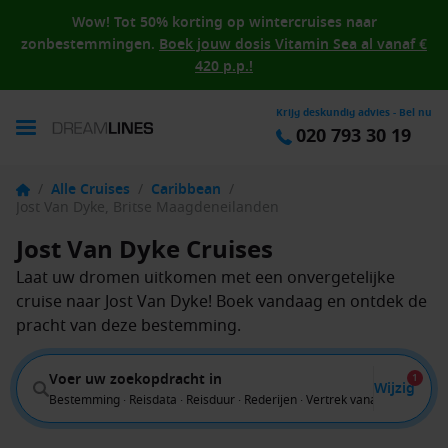
Wow! Tot 50% korting op wintercruises naar
zonbestemmingen.
Boek jouw dosis Vitamin Sea al vanaf €
420 p.p.!
Krijg deskundig advies - Bel nu
020 793 30 19
/
Alle Cruises
/
Caribbean
/
Jost Van Dyke, Britse Maagdeneilanden
Jost Van Dyke Cruises
Laat uw dromen uitkomen met een onvergetelijke
cruise naar Jost Van Dyke! Boek vandaag en ontdek de
pracht van deze bestemming.
Voer uw zoekopdracht in
1
Wijzig
Bestemming · Reisdata · Reisduur · Rederijen · Vertrek vanaf