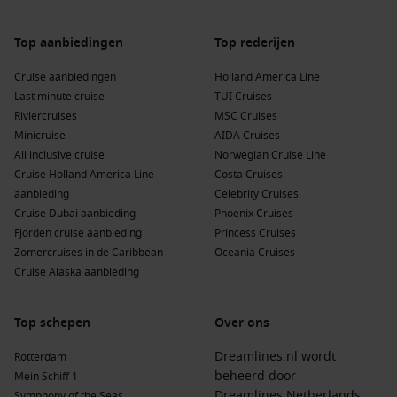
Jost Van Dyke
Top aanbiedingen
Top rederijen
Als je een cruise maakt naar Jost Van Dyke, zijn er
verschillende andere havens die je kunt verkennen:
Cruise aanbiedingen
Holland America Line
Last minute cruise
TUI Cruises
Gustavia (Saint Barth)
,
Frankrijk
: Deze elegante havenstad
Riviercruises
MSC Cruises
staat bekend om zijn luxe winkels en restaurants. Bezoek
Minicruise
AIDA Cruises
het historische Fort Gustav voor een prachtig uitzicht.
All inclusive cruise
Norwegian Cruise Line
Cruise Holland America Line
Costa Cruises
Saint John
‘s,
Antigua en Barbuda
: De hoofdstad van
aanbieding
Celebrity Cruises
Antigua biedt een rijke geschiedenis met tal van koloniale
Cruise Dubai aanbieding
Phoenix Cruises
gebouwen. Bezoek het stadhuis en het indrukwekkende
Fjorden cruise aanbieding
Princess Cruises
Nelson
’s Dockyard.
Zomercruises in de Caribbean
Oceania Cruises
Saint Thomas,
Charlotte Amalie
, US Virgin Islands
: Deze
Cruise Alaska aanbieding
levendige stad is beroemd om zijn winkelmogelijkheden en
prachtig uitzicht vanaf Blackbeard’s Castle. Verken de
kleurrijke markten en geniet van de lokale keuken.
Top schepen
Over ons
Portsmouth
,
Dominica
: Deze vriendelijke haven is de
Dreamlines.nl wordt
Rotterdam
toegangspoort tot het prachtige ecosysteem van Dominica.
beheerd door
Mein Schiff 1
Geniet van wandelen in het Morne Trois Pitons National
Dreamlines Netherlands
Symphony of the Seas