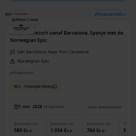
468 cruises
Populariteit
Alleen Cruise
trans-Atlantisch vanaf Barcelona, Spanje met de
Norwegian Epic
Van Barcelona Naar Port Canaveral
Norwegian Epic
Volpension
NCL - Freestyle Dining
1 nov. 2026
14
Nachten
Geen alternatieven
Binnenhut
van
Buitenhut
van
Balkonhut
van
The Ha
589 €
1.034 €
764 €
5.494
p.p.
p.p.
p.p.