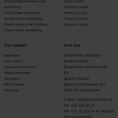
Cruise Holland America Line
Costa Cruises
aanbieding
Celebrity Cruises
Voorjaar
– Fijne temperaturen en vaak aantrekkelijke deals
Cruise Dubai aanbieding
Phoenix Cruises
buiten de piekweken.
Fjorden cruise aanbieding
Princess Cruises
Zomer
– Hoogseizoen, vooral populair bij gezinnen; vroeg
Zomercruises in de Caribbean
Oceania Cruises
boeken loont.
Cruise Alaska aanbieding
Najaar
– Regelmatig interessante aanbiedingen en een
ontspannen sfeer, met nog steeds aangenaam weer.
Top schepen
Over ons
Winter
– Florida is dan mild vergeleken met Nederland;
Dreamlines.nl wordt
Rotterdam
ideaal als je de kou wilt ontlopen.
beheerd door
Mein Schiff 1
Dreamlines Netherlands
Symphony of the Seas
Wil je besparen? Kijk dan naar afvaarten net voor of net na
B.V.
Nieuw Statendam
schoolvakanties. En als je flexibel bent met datum en
Spaces Zuidas
AIDAperla
huttype, kun je soms extra scherp boeken.
Barbara Strozzilaan 201
MSC Preziosa
1083 HN Amsterdam
AIDAnova
Kosten van cruisen naar deze bestemming
E-Mail:
info@dreamlines.nl
De totale kosten hangen af van reisduur, rederij, schip en
Tel:
020 220 41 41
huttype. Als richtlijn kun je vaak rekening houden met:
Tel: +31 20 220 41 41 (Vanuit
het buitenland)