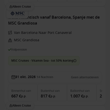
Alleen Cruise
trans-Atlantisch vanaf Barcelona, Spanje met de
MSC Grandiosa
Van Barcelona Naar Port Canaveral
MSC Grandiosa
Volpension
MSC Cruises - Vitamin Sea - tot 50% korting
31 okt. 2026
14
Nachten
Geen alternatieven
Binnenhut
van
Buitenhut
van
Balkonhut
van
Suite
v
667 €
817 €
1.007 €
2.537
p.p.
p.p.
p.p.
Alleen Cruise