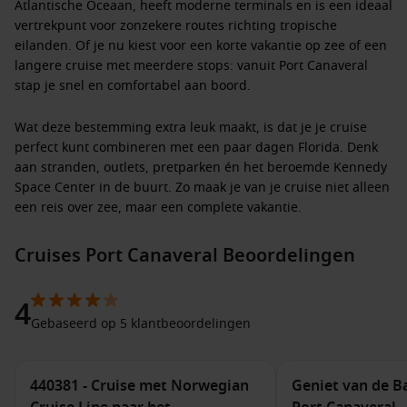
Atlantische Oceaan, heeft moderne terminals en is een ideaal
vertrekpunt voor zonzekere routes richting tropische
eilanden. Of je nu kiest voor een korte vakantie op zee of een
langere cruise met meerdere stops: vanuit Port Canaveral
stap je snel en comfortabel aan boord.
Wat deze bestemming extra leuk maakt, is dat je je cruise
perfect kunt combineren met een paar dagen Florida. Denk
aan stranden, outlets, pretparken én het beroemde Kennedy
Space Center in de buurt. Zo maak je van je cruise niet alleen
een reis over zee, maar een complete vakantie.
Cruismaatschappijen die naar deze
Cruises Port Canaveral Beoordelingen
bestemming varen
4
Port Canaveral is een echte “homeport”: een haven waar veel
Gebaseerd op 5 klantbeoordelingen
cruises starten en eindigen. Daardoor is het aanbod groot,
met rederijen die zowel families als stellen en
vriendengroepen aanspreken. Je vindt hier vaak:
440381 - Cruise met Norwegian
Geniet van de B