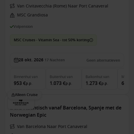
Van Civitavecchia (Rome) Naar Port Canaveral
MSC Grandiosa
Volpension
MSC Cruises - Vitamin Sea - tot 50% korting
28 okt. 2026
17
Nachten
Geen alternatieven
Binnenhut
van
Buitenhut
van
Balkonhut
van
MSC Ya
953 €
1.073 €
1.273 €
6.301
p.p.
p.p.
p.p.
Alleen Cruise
trans-Atlantisch vanaf Barcelona, Spanje met de
Norwegian Epic
Van Barcelona Naar Port Canaveral