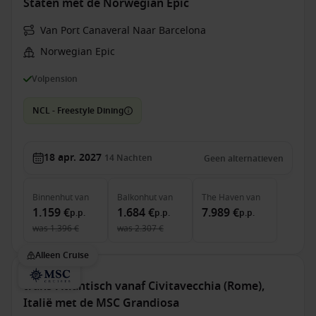
Staten met de Norwegian Epic
Van Port Canaveral Naar Barcelona
Norwegian Epic
Volpension
NCL - Freestyle Dining
18 apr. 2027
14
Nachten
Geen alternatieven
Binnenhut
van
Balkonhut
van
The Haven
van
1.159 €
1.684 €
7.989 €
p.p.
p.p.
p.p.
was
1.396 €
was
2.307 €
Alleen Cruise
trans-Atlantisch vanaf Civitavecchia (Rome),
Italië met de MSC Grandiosa