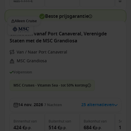
was
1.111 €
was
6.
Beste prijsgarantie
Alleen Cruise
Caribbean vanaf Port Canaveral, Verenigde
Staten met de MSC Grandiosa
Van / Naar Port Canaveral
MSC Grandiosa
Volpension
MSC Cruises - Vitamin Sea - tot 50% korting
14 nov. 2026
25 alternatieven
7
Nachten
Binnenhut
van
Buitenhut
van
Balkonhut
van
Suite
v
424 €
514 €
684 €
1.664
p.p.
p.p.
p.p.