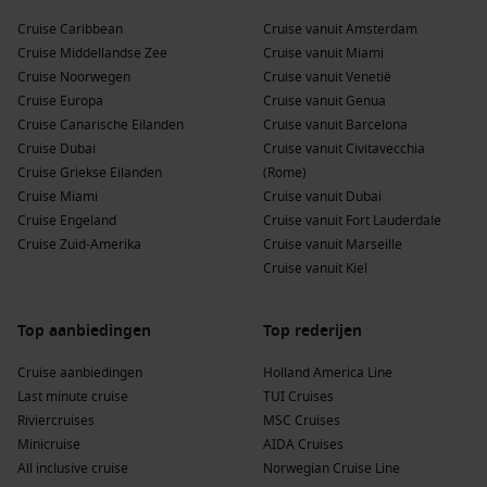
kust.
Cruise Caribbean
Cruise vanuit Amsterdam
Cocoa Beach
– Een van de bekendste stranden in de buurt,
Cruise Middellandse Zee
Cruise vanuit Miami
populair om te relaxen en (voor beginners) te surfen.
Cruise Noorwegen
Cruise vanuit Venetië
Cruise Europa
Cruise vanuit Genua
Kennedy Space Center (omgeving)
– Een topuitstapje als
Cruise Canarische Eilanden
Cruise vanuit Barcelona
je interesse hebt in ruimtevaart, raketlanceringen en
Cruise Dubai
Cruise vanuit Civitavecchia
interactieve tentoonstellingen.
Cruise Griekse Eilanden
(Rome)
Orlando (regio)
– Perfect voor wie een paar dagen extra
Cruise Miami
Cruise vanuit Dubai
plant voor themaparken, shoppen en restaurants.
Cruise Engeland
Cruise vanuit Fort Lauderdale
Cruise Zuid-Amerika
Cruise vanuit Marseille
Tip: als je maar kort de tijd hebt, kies dan één highlight
Cruise vanuit Kiel
(strand of space) en houd ruimte voor een relaxte lunch aan
het water. Dat voelt meteen als vakantie.
Top aanbiedingen
Top rederijen
Seizoensgebonden aanbiedingen voor deze
Cruise aanbiedingen
Holland America Line
bestemming
Last minute cruise
TUI Cruises
Riviercruises
MSC Cruises
Port Canaveral is een bestemming die je het hele jaar door
Minicruise
AIDA Cruises
kunt bezoeken. Toch merk je in aanbiedingen en prijzen
All inclusive cruise
Norwegian Cruise Line
duidelijke seizoenspatronen: