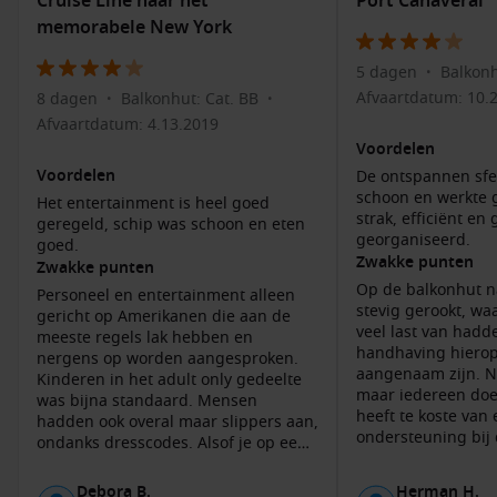
Cruise Line naar het
Port Canaveral
Familievriendelijke rederijen
met grote schepen,
memorabele New York
waterparken en veel entertainment.
Rederijen met freestyle cruisen
, waarbij je flexibel dineert
5 dagen
Balkonh
•
en je dag naar wens indeelt.
Afvaartdatum: 10.
8 dagen
Balkonhut: Cat. BB
•
•
Premium en klassieke rederijen
met meer focus op
Afvaartdatum: 4.13.2019
service, rust en culinaire beleving.
Voordelen
Voordelen
De ontspannen sfee
Omdat er het hele jaar door afvaarten zijn, heb je bovendien
schoon en werkte 
Het entertainment is heel goed
veel keuze in vertrekdata en reisduur. Dat maakt Port
strak, efficiënt en
geregeld, schip was schoon en eten
georganiseerd.
Canaveral interessant als je graag flexibel boekt.
goed.
Zwakke punten
Zwakke punten
Op de balkonhut n
Scheepsopties voor deze bestemming
Personeel en entertainment alleen
stevig gerookt, waa
gericht op Amerikanen die aan de
veel last van hadd
In Port Canaveral meren uiteenlopende scheepstypes aan:
meeste regels lak hebben en
handhaving hierop
van moderne megaschepen tot comfortabele middelgrote
nergens op worden aangesproken.
aangenaam zijn. N
Kinderen in het adult only gedeelte
schepen. Welke optie het beste bij je past, hangt vooral af
maar iedereen doet
was bijna standaard. Mensen
van jouw reisstijl.
heeft te koste van e
hadden ook overal maar slippers aan,
ondersteuning bij 
ondanks dresscodes. Alsof je op een
Grote resorts op zee
– Perfect als je veel faciliteiten wilt:
desk voldeed niet.
camping was.
op belangrijke mo
meerdere zwembaden, glijbanen, shows en een ruim
Debora B.
Herman H.