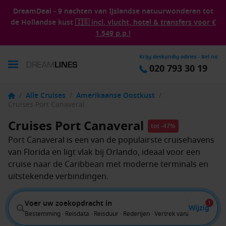
DreamDeal - 9 nachten van IJslandse natuurwonderen tot
de Hollandse kust
🇮🇸 incl. vlucht, hotel & transfers voor €
1.549 p.p.!
Krijg deskundig advies - Bel nu
020 793 30 19
/
Alle Cruises
/
Amerikaanse Oostkust
/
Cruises Port Canaveral
Cruises Port Canaveral
tot -47%
Port Canaveral is een van de populairste cruisehavens
van Florida en ligt vlak bij Orlando, ideaal voor een
cruise naar de Caribbean met moderne terminals en
uitstekende verbindingen.
Voer uw zoekopdracht in
1
Wijzig
Bestemming · Reisdata · Reisduur · Rederijen · Vertrek vanaf