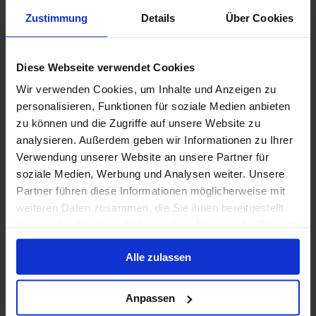
Volpension
Zustimmung
Details
Über Cookies
MSC Cruises - Vitamin Sea - tot 50% korting
Diese Webseite verwendet Cookies
Wir verwenden Cookies, um Inhalte und Anzeigen zu
26 okt. 2026
19
Nachten
Geen alternatieven
personalisieren, Funktionen für soziale Medien anbieten
zu können und die Zugriffe auf unsere Website zu
Binnenhut
van
Buitenhut
van
Balkonhut
van
analysieren. Außerdem geben wir Informationen zu Ihrer
1.297 €
1.417 €
1.637 €
p.p.
p.p.
p.p.
Verwendung unserer Website an unsere Partner für
soziale Medien, Werbung und Analysen weiter. Unsere
Alleen Cruise
Partner führen diese Informationen möglicherweise mit
trans-Atlantisch vanaf Barcelona, Spanje met de
weiteren Daten zusammen, die Sie ihnen bereitgestellt
MSC Grandiosa
haben oder die sie im Rahmen Ihrer Nutzung der Dienste
gesammelt haben.
Van Barcelona Naar Port Canaveral
Alle zulassen
MSC Grandiosa
Anpassen
Volpension