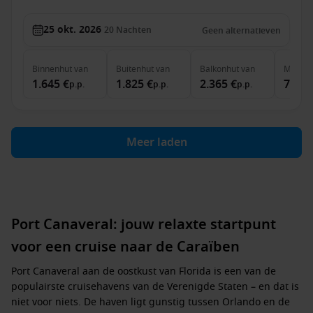
25 okt. 2026
20
Nachten
Geen alternatieven
Binnenhut
van
Buitenhut
van
Balkonhut
van
MSC Ya
1.645 €
1.825 €
2.365 €
7.395
p.p.
p.p.
p.p.
Meer laden
Port Canaveral: jouw relaxte startpunt
voor een cruise naar de Caraïben
Port Canaveral
aan de oostkust van Florida is een van de
populairste cruisehavens van de Verenigde Staten – en dat is
niet voor niets. De haven ligt gunstig tussen Orlando en de