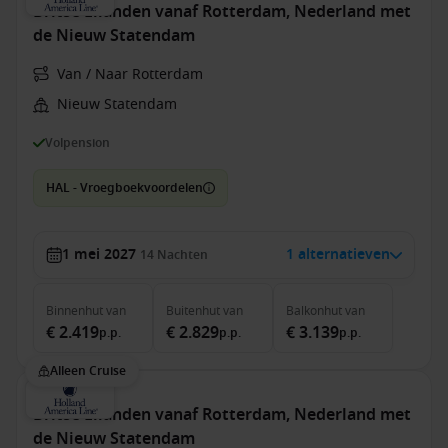
Britse Eilanden vanaf Rotterdam, Nederland met
de Nieuw Statendam
Van / Naar Rotterdam
Nieuw Statendam
Volpension
HAL - Vroegboekvoordelen
1 mei 2027
1 alternatieven
14
Nachten
Binnenhut
van
Buitenhut
van
Balkonhut
van
€ 2.419
€ 2.829
€ 3.139
p.p.
p.p.
p.p.
Alleen Cruise
Britse Eilanden vanaf Rotterdam, Nederland met
de Nieuw Statendam