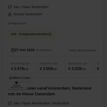
Van / Naar Rotterdam
Nieuw Statendam
Volpension
HAL - Vroegboekvoordelen
27 mei 2028
14
Nachten
Geen alternatieven
Binnenhut
van
Buitenhut
van
Balkonhut
van
Suite
v
€ 2.519
€ 3.059
€ 3.329
€ 4.2
p.p.
p.p.
p.p.
Alleen Cruise
Britse Eilanden vanaf Amsterdam, Nederland
met de Nieuw Statendam
Van / Naar Amsterdam, Nederland