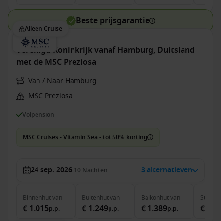
Beste prijsgarantie
Alleen Cruise
Verenigd Koninkrijk vanaf Hamburg, Duitsland
met de MSC Preziosa
Van / Naar Hamburg
MSC Preziosa
Volpension
MSC Cruises - Vitamin Sea - tot 50% korting
24 sep. 2026
3 alternatieven
10
Nachten
Binnenhut
van
Buitenhut
van
Balkonhut
van
Suite
v
€ 1.015
€ 1.249
€ 1.389
€ 2.5
p.p.
p.p.
p.p.