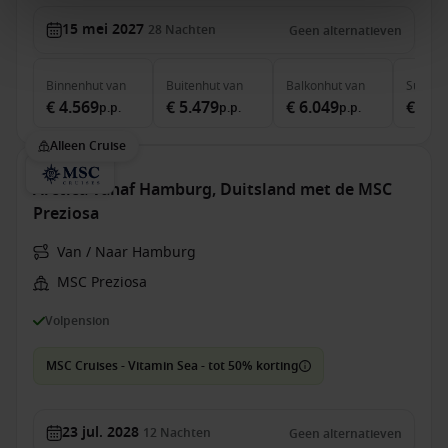
15 mei 2027
28
Nachten
Geen alternatieven
Binnenhut
van
Buitenhut
van
Balkonhut
van
Suite
v
€ 4.569
€ 5.479
€ 6.049
€ 7.8
p.p.
p.p.
p.p.
Alleen Cruise
Arctica vanaf Hamburg, Duitsland met de MSC
Preziosa
Van / Naar Hamburg
MSC Preziosa
Volpension
MSC Cruises - Vitamin Sea - tot 50% korting
23 jul. 2028
12
Nachten
Geen alternatieven