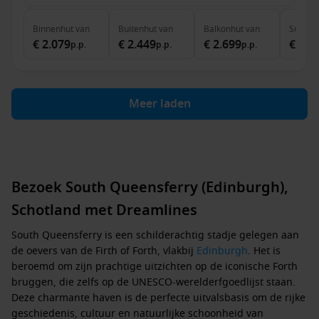
Binnenhut
van
Buitenhut
van
Balkonhut
van
Suite
v
€ 2.079
€ 2.449
€ 2.699
€ 3.1
p.p.
p.p.
p.p.
Meer laden
Bezoek South Queensferry (Edinburgh),
Schotland met Dreamlines
South Queensferry is een schilderachtig stadje gelegen aan
de oevers van de Firth of Forth, vlakbij
Edinburgh
. Het is
beroemd om zijn prachtige uitzichten op de iconische Forth
bruggen, die zelfs op de UNESCO-werelderfgoedlijst staan.
Deze charmante haven is de perfecte uitvalsbasis om de rijke
geschiedenis, cultuur en natuurlijke schoonheid van