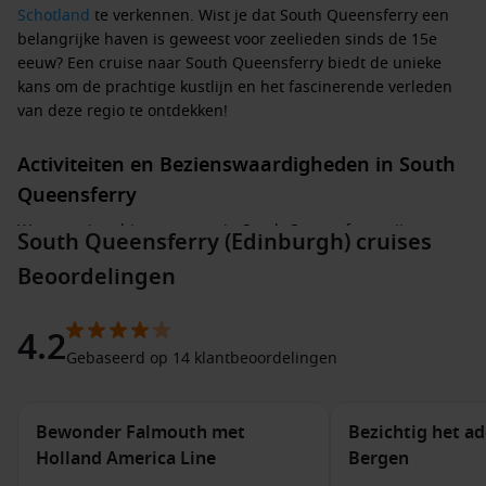
Schotland
te verkennen. Wist je dat South Queensferry een
belangrijke haven is geweest voor zeelieden sinds de 15e
eeuw? Een cruise naar South Queensferry biedt de unieke
kans om de prachtige kustlijn en het fascinerende verleden
van deze regio te ontdekken!
Activiteiten en Bezienswaardigheden in South
Queensferry
Wanneer je schip aanmeert in South Queensferry, zijn er
South Queensferry (Edinburgh) cruises
verschillende activiteiten en bezienswaardigheden die je
Beoordelingen
kunt verkennen:
Bezoek de Forth bruggen:
Deze spectaculaire bruggen,
4.2
waaronder de beroemde Victoriaanse Forth Bridge, zijn
Gebaseerd op 14 klantbeoordelingen
iconisch voor de regio. Maak een wandeling of geniet van
het uitzicht vanuit de haven.
Bewonder Falmouth met
Bezichtig het 
Ontdek het historische stadje:
Dwaal door de charmante
straatjes van South Queensferry en ontdek de lokale
Holland America Line
Bergen
winkels, cafés en restaurants met traditionele Schotse