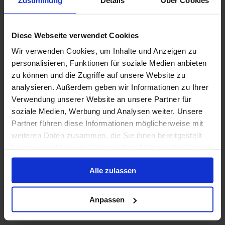
HAL - Vroegboekvoordelen
Diese Webseite verwendet Cookies
1 mei 2027
28
Nachten
Geen alternatieven
Wir verwenden Cookies, um Inhalte und Anzeigen zu
personalisieren, Funktionen für soziale Medien anbieten
Binnenhut
van
Buitenhut
van
Balkonhut
van
Suite
v
zu können und die Zugriffe auf unsere Website zu
€ 4.519
€ 5.289
€ 5.899
€ 7.5
p.p.
p.p.
p.p.
analysieren. Außerdem geben wir Informationen zu Ihrer
Alleen Cruise
Verwendung unserer Website an unsere Partner für
soziale Medien, Werbung und Analysen weiter. Unsere
Britse Eilanden vanaf Rotterdam, Nederland met
Partner führen diese Informationen möglicherweise mit
de Nieuw Statendam
weiteren Daten zusammen, die Sie ihnen bereitgestellt
haben oder die sie im Rahmen Ihrer Nutzung der Dienste
Van / Naar Rotterdam
gesammelt haben.
Nieuw Statendam
Alle zulassen
Volpension
Anpassen
HAL - Vroegboekvoordelen