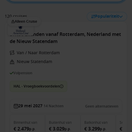
120 cruises
Populariteit
Alleen Cruise
Britse Eilanden vanaf Rotterdam, Nederland met
de Nieuw Statendam
Van / Naar Rotterdam
Nieuw Statendam
Volpension
HAL - Vroegboekvoordelen
29 mei 2027
14
Nachten
Geen alternatieven
Binnenhut
van
Buitenhut
van
Balkonhut
van
Suite
v
€ 2.479
€ 3.029
€ 3.299
€ 4.2
p.p.
p.p.
p.p.