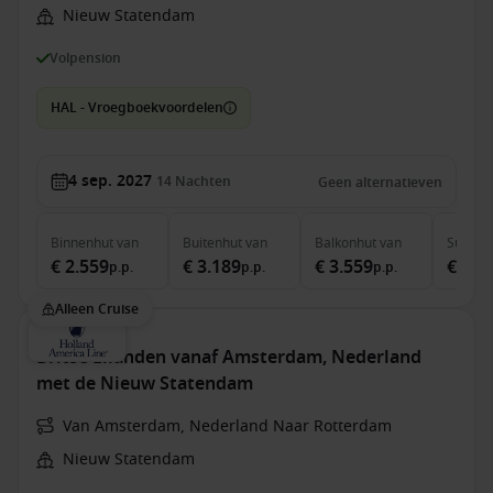
Nieuw Statendam
Volpension
HAL - Vroegboekvoordelen
4 sep. 2027
14
Nachten
Geen alternatieven
Binnenhut
van
Buitenhut
van
Balkonhut
van
Suite
v
€ 2.559
€ 3.189
€ 3.559
€ 4.5
p.p.
p.p.
p.p.
Alleen Cruise
Britse Eilanden vanaf Amsterdam, Nederland
met de Nieuw Statendam
Van Amsterdam, Nederland Naar Rotterdam
Nieuw Statendam