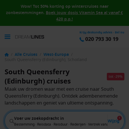
Wow! Tot 50% korting op wintercruises naar
zonbestemmingen.
Boek jouw dosis Vitamin Sea al vanaf €
420 p.p.!
Krijg deskundig advies - Bel nu
020 793 30 19
/
Alle Cruises
/
West-Europa
/
South Queensferry (Edinburgh), Schotland
South Queensferry
tot -29%
(Edinburgh) cruises
Maak uw dromen waar met een cruise naar South
Queensferry (Edinburgh). Ontdek adembenemende
landschappen en geniet van ultieme ontspanning.
Voer uw zoekopdracht in
1
Wijzig
Bestemming · Reisdata · Reisduur · Rederijen · Vertrek vanaf