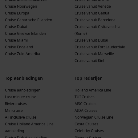
cruisebestemming met diverse attracties.
Cruise Noorwegen
Cruise vanuit Venetië
Schotland
:
Een bestemming vol kastelen, meren en
Cruise Europa
Cruise vanuit Genua
bergen. Ontdek de unieke cultuur, traditionele gerechten
Cruise Canarische Eilanden
Cruise vanuit Barcelona
en de ongerepte natuur.
Cruise Dubai
Cruise vanuit Civitavecchia
Cruise Griekse Eilanden
(Rome)
Engeland
:
Van historische steden tot schilderachtige
Cruise Miami
Cruise vanuit Dubai
dorpen, Engeland biedt talloze mogelijkheden voor een
Cruise Engeland
Cruise vanuit Fort Lauderdale
culturele ervaring tijdens je cruise.
Cruise Zuid-Amerika
Cruise vanuit Marseille
Noorwegen
:
Beroemd om zijn majestueuze fjorden en
Cruise vanuit Kiel
dramatische natuur, biedt deze regio ongelooflijke
mogelijkheden voor avontuurlijke cruises.
Top aanbiedingen
Top rederijen
Benelux
:
Ontdek de mooie hoofdsteden van Nederland,
België
en Luxemburg, met hun rijke cultuur en
Cruise aanbiedingen
Holland America Line
geschiedenis.
Last minute cruise
TUI Cruises
Riviercruises
MSC Cruises
Belangrijke rederijen die South Queensferry
Minicruise
AIDA Cruises
bezoeken
All inclusive cruise
Norwegian Cruise Line
Cruise Holland America Line
Costa Cruises
Holland America Line
:
Met een vloot van 11 schepen biedt
aanbieding
Celebrity Cruises
Holland America Line 3 schepen aan die South
Cruise Dubai aanbieding
Phoenix Cruises