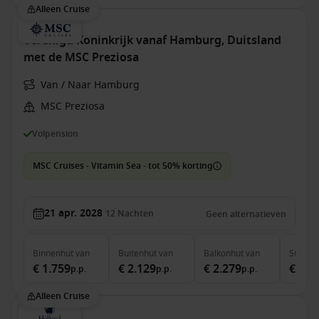
Alleen Cruise
Verenigd Koninkrijk vanaf Hamburg, Duitsland
met de MSC Preziosa
Van / Naar Hamburg
MSC Preziosa
Volpension
MSC Cruises - Vitamin Sea - tot 50% korting
21 apr. 2028
12
Nachten
Geen alternatieven
Binnenhut
van
Buitenhut
van
Balkonhut
van
Suite
v
€ 1.759
€ 2.129
€ 2.279
€ 2.7
p.p.
p.p.
p.p.
Alleen Cruise