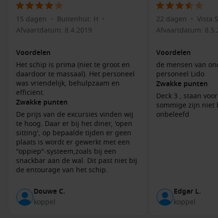
gerechten.
15 dagen
Buitenhut: H
22 dagen
Vista 
•
•
•
Voel de natuur:
Maak een wandeling langs de kustlijn voor
Afvaartdatum: 8.4.2019
Afvaartdatum: 8.5
prachtig uitzicht op de Firth of Forth en misschien zie je
zelfs enkele zeevogels.
Voordelen
Voordelen
Boottocht op de Firth of Forth:
Geniet van een boottocht
Het schip is prima (niet te groot en
de mensen van on
en verken de schilderachtige wateren, met kans op het
daardoor te massaal). Het personeel
personeel Lido
spotten van zeeleven zoals zeehonden en walvissen.
was vriendelijk, behulpzaam en
Zwakke punten
efficiënt.
Bezoek het vroeger kasteel van Duntarvie:
Ontdek de
Deck 3 , staan voor
Zwakke punten
ruïnes van dit kasteel dat teruggaat tot de 16e eeuw en
sommige zijn niet
De prijs van de excursies vinden wij
onbeleefd
leer meer over de rijke geschiedenis van de regio.
te hoog. Daar er bij het diner, 'open
sitting', op bepaalde tijden er geen
Buienhavens voor en na South Queensferry
plaats is wordt er gewerkt met een
"oppiep"-systeem,zoals bij een
Tijdens je cruise naar South Queensferry kunnen ook deze
snackbar aan de wal. Dit past niet bij
havens worden bezocht:
de entourage van het schip.
Greenock (Glasgow)
,
Schotland
, VK:
Deze havenstad biedt
Douwe C.
Edgar L.
een rijke industriële geschiedenis. Bezoek het McLean
koppel
koppel
Museum of maak een wandeling langs de waterkant.