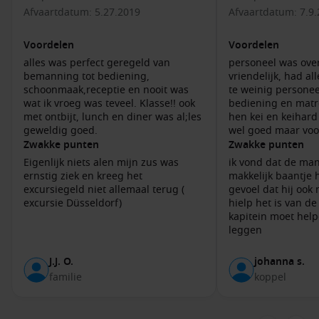
Bezoek het Technik Museum:
Dit museum biedt een
Afvaartdatum: 5.27.2019
Afvaartdatum: 7.9
boeiende collectie van historische voertuigen, vliegtuigen
en schepen, perfect voor techniekliefhebbers.
Voordelen
Voordelen
Proef lokale wijnen:
Geniet van een wijnproeverij in een
alles was perfect geregeld van
personeel was ove
van de nabijgelegen wijngaarden. De regio staat bekend
bemanning tot bediening,
vriendelijk, had al
om zijn kwaliteitswijnen die perfect samengaan met de
schoonmaak,receptie en nooit was
te weinig persone
lokale keuken.
wat ik vroeg was teveel. Klasse!! ook
bediening en matr
met ontbijt, lunch en diner was al;les
hen kei en keihar
geweldig goed.
wel goed maar voor
Buienhavens voor en na Speyer
Zwakke punten
Zwakke punten
Tijdens je cruise naar Speyer kunnen ook deze havens
Eigenlijk niets alen mijn zus was
ik vond dat de ma
worden bezocht:
ernstig ziek en kreeg het
makkelijk baantje 
excursiegeld niet allemaal terug (
gevoel dat hij oo
excursie Düsseldorf)
hielp het is van d
Basel, Zwitserland:
Een levendige stad die bekend staat
kapitein moet hel
om zijn kunst en geschiedenis. Bezoek het Fondation
leggen
Beyeler Museum en wandel langs de Rijn.
Rüdesheim
,
Duitsland
:
Deze pittoreske stad is beroemd
J.J. O.
johanna s.
om zijn wijngaarden en de beroemde Drosselgasse vol met
familie
koppel
wijnhuizen en cafés. Proef de lokale Riesling en geniet van
de sfeer.