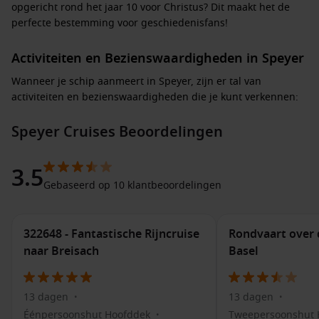
opgericht rond het jaar 10 voor Christus? Dit maakt het de
perfecte bestemming voor geschiedenisfans!
Activiteiten en Bezienswaardigheden in Speyer
Wanneer je schip aanmeert in Speyer, zijn er tal van
activiteiten en bezienswaardigheden die je kunt verkennen:
Speyer Cruises Beoordelingen
Bezoek de Speyer Dom:
Deze imposante kathedraal,
gebouwd in romaanse stijl, is het hoogtepunt van de stad.
Verwonder je over de prachtige architectuur en domein
3.5
binnenin.
Gebaseerd op 10 klantbeoordelingen
Verken het Historisch Museum:
Dit museum biedt een
uitgebreide collectie over de geschiedenis van Speyer en
de regio Rijnland-Palts, met interactieve tentoonstellingen
322648 - Fantastische Rijncruise
Rondvaart over d
en fascinerende artefacten.
naar Breisach
Basel
Geniet van de Rijnpromenade:
Maak een ontspannen
wandeling langs de Rijn en geniet van het uitzicht op het
13 dagen
13 dagen
water en de omliggende natuur.
•
•
Éénpersoonshut Hoofddek
Tweepersoonshut 
•