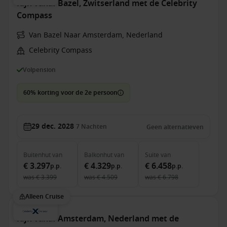
Rijn vanaf Bazel, Zwitserland met de Celebrity
Compass
Van Bazel Naar Amsterdam, Nederland
Celebrity Compass
Volpension
60% korting voor de 2e persoon
29 dec. 2028
7
Nachten
Geen alternatieven
Buitenhut
van
Balkonhut
van
Suite
van
€ 3.297
€ 4.329
€ 6.458
p.p.
p.p.
p.p.
was
€ 3.399
was
€ 4.509
was
€ 6.798
Alleen Cruise
Rijn vanaf Amsterdam, Nederland met de