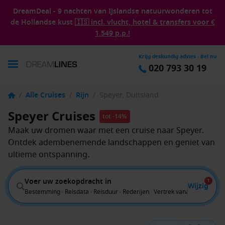
DreamDeal - 9 nachten van IJslandse natuurwonderen tot
de Hollandse kust
🇮🇸 incl. vlucht, hotel & transfers voor €
1.549 p.p.!
Krijg deskundig advies - Bel nu
020 793 30 19
/
Alle Cruises
/
Rijn
/
Speyer, Duitsland
Speyer Cruises
tot -14%
Maak uw dromen waar met een cruise naar Speyer.
Ontdek adembenemende landschappen en geniet van
ultieme ontspanning.
Voer uw zoekopdracht in
1
Wijzig
Bestemming · Reisdata · Reisduur · Rederijen · Vertrek vanaf