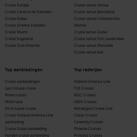
steden zoals Frankfurt en
Würzburg
, perfect voor cruises
Cruise Europa
Cruise vanuit Genua
die door het hart van Duitsland voeren.
Cruise Canarische Eilanden
Cruise vanuit Barcelona
Europese Rivier
:
Deze regio omvat diverse rivieren in
Cruise Dubai
Cruise vanuit Civitavecchia
Europa en biedt een unieke kans om verschillende landen
Cruise Griekse Eilanden
(Rome)
en hun culturen in één reis te ontdekken.
Cruise Miami
Cruise vanuit Dubai
West-Europa
:
Van de romantische stad
Parijs
tot de
Cruise Engeland
Cruise vanuit Fort Lauderdale
historische monumenten van
Amsterdam
, West-Europa is
Cruise Zuid-Amerika
Cruise vanuit Marseille
ideaal voor cruisereizigers die van cultuur en geschiedenis
Cruise vanuit Kiel
houden.
Europa
:
De veelzijdigheid van Europa met zijn
Top aanbiedingen
Top rederijen
verschillende landen, talen en culturen maakt het een
fascinerende bestemming voor elke cruise.
Cruise aanbiedingen
Holland America Line
Last minute cruise
TUI Cruises
Riviercruises
MSC Cruises
Belangrijke rederijen die Speyer bezoeken
Minicruise
AIDA Cruises
Phoenix Cruises
:
Met een vloot van 26 schepen biedt
All inclusive cruise
Norwegian Cruise Line
Phoenix Cruises 7 schepen aan die Speyer aandoen,
Cruise Holland America Line
Costa Cruises
waaronder
Andrea
en
Asara
. Cruises vertrekken vaak
aanbieding
Celebrity Cruises
vanuit
Keulen
of Frankfurt en staan bekend om hun
Cruise Dubai aanbieding
Phoenix Cruises
vriendelijke service en comfortabele ervaring aan boord.
Fjorden cruise aanbieding
Princess Cruises