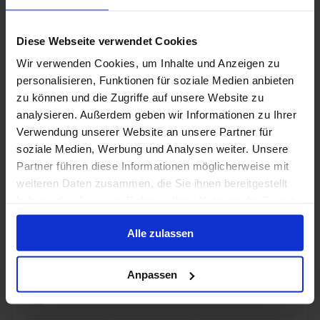
Buitenhut
van
Balkonhut
van
Suite
van
Diese Webseite verwendet Cookies
€ 3.385
€ 4.274
€ 5.967
p.p.
p.p.
p.p.
Wir verwenden Cookies, um Inhalte und Anzeigen zu
was
€ 3.563
was
€ 4.646
was
€ 6.416
personalisieren, Funktionen für soziale Medien anbieten
Alleen Cruise
zu können und die Zugriffe auf unsere Website zu
analysieren. Außerdem geben wir Informationen zu Ihrer
Rijn vanaf Amsterdam, Nederland met de
Verwendung unserer Website an unsere Partner für
Celebrity Wanderer
soziale Medien, Werbung und Analysen weiter. Unsere
Partner führen diese Informationen möglicherweise mit
Van Amsterdam, Nederland Naar Bazel
weiteren Daten zusammen, die Sie ihnen bereitgestellt
Celebrity Wanderer
haben oder die sie im Rahmen Ihrer Nutzung der Dienste
gesammelt haben.
Volpension
Alle zulassen
60% korting voor de 2e persoon
Anpassen
30 dec. 2028
7
Nachten
Geen alternatieven