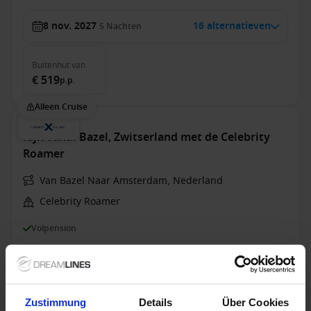
8 nov. 2027
16 alternatieven
5
Nachten
Buitenhut
van
€ 519
p.p.
Alleen Cruise
Rijn vanaf Bazel, Zwitserland met de Celebrity
Roamer
Van Bazel Naar Amsterdam, Nederland
Celebrity Roamer
Volpension
60% korting voor de 2e persoon
Zustimmung
Details
Über Cookies
30 dec. 2028
7
Nachten
Geen alternatieven