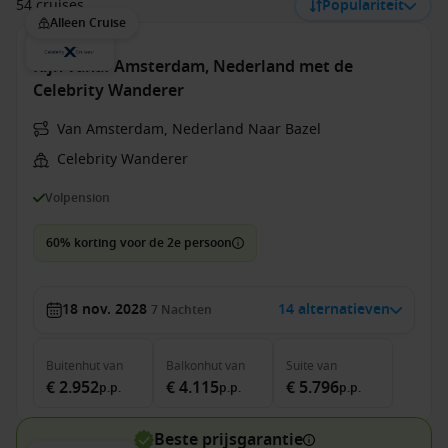
54 cruises
Populariteit
Alleen Cruise
Rijn vanaf Amsterdam, Nederland met de
Celebrity Wanderer
Van Amsterdam, Nederland Naar Bazel
Celebrity Wanderer
Volpension
60% korting voor de 2e persoon
18 nov. 2028
14 alternatieven
7
Nachten
Buitenhut
van
Balkonhut
van
Suite
van
€ 2.952
€ 4.115
€ 5.796
p.p.
p.p.
p.p.
Beste prijsgarantie