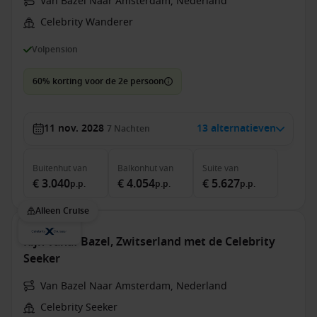
Van Bazel Naar Amsterdam, Nederland
Celebrity Wanderer
Volpension
60% korting voor de 2e persoon
11 nov. 2028
13 alternatieven
7
Nachten
Buitenhut
van
Balkonhut
van
Suite
van
€ 3.040
€ 4.054
€ 5.627
p.p.
p.p.
p.p.
Alleen Cruise
Rijn vanaf Bazel, Zwitserland met de Celebrity
Seeker
Van Bazel Naar Amsterdam, Nederland
Celebrity Seeker