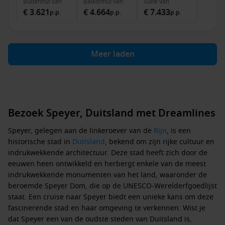
Buitenhut
van
Balkonhut
van
Suite
van
€ 3.621
€ 4.664
€ 7.433
p.p.
p.p.
p.p.
Meer laden
Bezoek Speyer, Duitsland met Dreamlines
Speyer, gelegen aan de linkeroever van de
Rijn
, is een
historische stad in
Duitsland
, bekend om zijn rijke cultuur en
indrukwekkende architectuur. Deze stad heeft zich door de
eeuwen heen ontwikkeld en herbergt enkele van de meest
indrukwekkende monumenten van het land, waaronder de
beroemde Speyer Dom, die op de UNESCO-Werelderfgoedlijst
staat. Een cruise naar Speyer biedt een unieke kans om deze
fascinerende stad en haar omgeving te verkennen. Wist je
dat Speyer een van de oudste steden van Duitsland is,