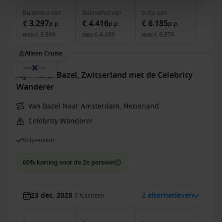
Buitenhut
van
Balkonhut
van
Suite
van
€ 3.297
€ 4.416
€ 6.185
p.p.
p.p.
p.p.
was
€ 3.399
was
€ 4.600
was
€ 6.376
Alleen Cruise
Rijn vanaf Bazel, Zwitserland met de Celebrity
Wanderer
Van Bazel Naar Amsterdam, Nederland
Celebrity Wanderer
Volpension
60% korting voor de 2e persoon
23 dec. 2028
2 alternatieven
7
Nachten