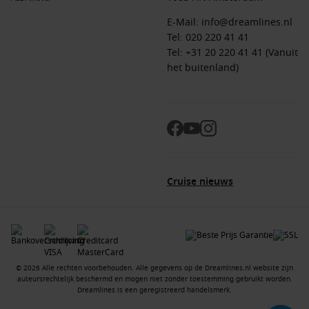
nouveau-architectuur en de mogelijkheid om te genieten
E-Mail:
info@dreamlines.nl
van wijnproeverijen en rondleidingen door de omringende
Tel:
020 220 41 41
wijngaarden.
Tel: +31 20 220 41 41 (Vanuit
het buitenland)
Populaire regio’s rondom Mehring (aan de
Moezel
)
Bij een cruise naar Mehring, ontdek je vaak deze geliefde
regio’s:
Rijn
: Deze regio biedt adembenemende uitzichten op
kastelen en schilderachtige dorpjes langs de Rijn. Perfect
Cruise nieuws
voor een romantische cruise vol cultuur en natuur.
Moezel
: De Moezelvallei staat bekend om zijn wijngaarden,
charmante stadjes en uitstekende wijnen, wat het een
populaire bestemming maakt voor cruisereizigers.
Benelux
: Deze regio omvat
Nederland
,
België
en
© 2026 Alle rechten voorbehouden. Alle gegevens op de Dreamlines.nl website zijn
auteursrechtelijk beschermd en mogen niet zonder toestemming gebruikt worden.
Luxemburg, waar je een schat aan culturele ervaringen en
Dreamlines is een geregistreerd handelsmerk.
gastronomische hoogstandjes kunt ontdekken.