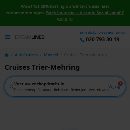
Wow! Tot 50% korting op wintercruises naar
zonbestemmingen.
Boek jouw dosis Vitamin Sea al vanaf €
420 p.p.!
Krijg deskundig advies - Bel nu
020 793 30 19
/
Alle Cruises
/
Moezel
/
Cruises Trier-Mehring
Cruises Trier-Mehring
Voer uw zoekopdracht in
1
Wijzig
Bestemming · Reisdata · Reisduur · Rederijen · Vertrek vanaf