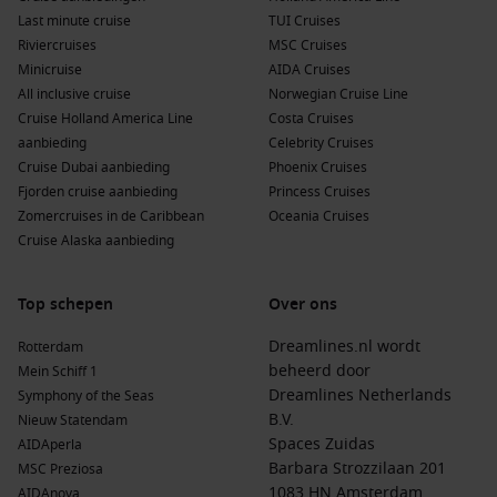
havens bezoeken:
Last minute cruise
TUI Cruises
Riviercruises
MSC Cruises
Cochem
,
Duitsland
: Cochem is beroemd om zijn
Minicruise
AIDA Cruises
sprookjesachtige kasteel, de Reichsburg, dat boven de stad
All inclusive cruise
Norwegian Cruise Line
uittorent. Verken de smalle straatjes en geniet van de
Cruise Holland America Line
Costa Cruises
lokale wijn.
aanbieding
Celebrity Cruises
Cruise Dubai aanbieding
Phoenix Cruises
Koblenz
,
Duitsland
: Gelegen aan de samenvloeiing van de
Fjorden cruise aanbieding
Princess Cruises
Rijn
en de Moezel, biedt Koblenz historische monumenten
Zomercruises in de Caribbean
Oceania Cruises
en een prachtig uitzicht over de rivieren. Bezoek het Duitse
Cruise Alaska aanbieding
Hoek monument en de kabelbaan naar Ehrenbreitstein.
Bernkastel-Kues
,
Duitsland
: Dit schilderachtige stadje is
bekend om zijn middeleeuwse ambiance en lokale wijnen.
Top schepen
Over ons
Proef de heerlijke Riesling-wijnen in een van de vele
Dreamlines.nl wordt
Rotterdam
wijnhuizen.
beheerd door
Mein Schiff 1
Rüdesheim
,
Duitsland
: Rüdesheim staat bekend om zijn
Dreamlines Netherlands
Symphony of the Seas
wijnhuizen en het levendige Drosselgasse. Geniet van een
B.V.
Nieuw Statendam
prachtige rit met de kabelbaan voor een panoramisch
Spaces Zuidas
AIDAperla
uitzicht.
Barbara Strozzilaan 201
MSC Preziosa
Traben-Trarbach
,
Duitsland
: Dit historisch stadje biedt art-
1083 HN Amsterdam
AIDAnova