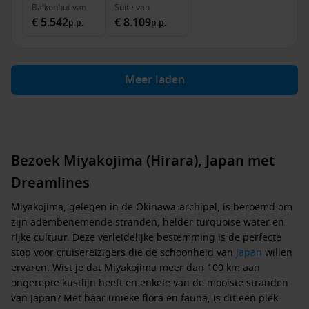
Balkonhut
van
Suite
van
€ 5.542
€ 8.109
p.p.
p.p.
Meer laden
Bezoek Miyakojima (Hirara), Japan met
Dreamlines
Miyakojima, gelegen in de Okinawa-archipel, is beroemd om
zijn adembenemende stranden, helder turquoise water en
rijke cultuur. Deze verleidelijke bestemming is de perfecte
stop voor cruisereizigers die de schoonheid van
Japan
willen
ervaren. Wist je dat Miyakojima meer dan 100 km aan
ongerepte kustlijn heeft en enkele van de mooiste stranden
van Japan? Met haar unieke flora en fauna, is dit een plek