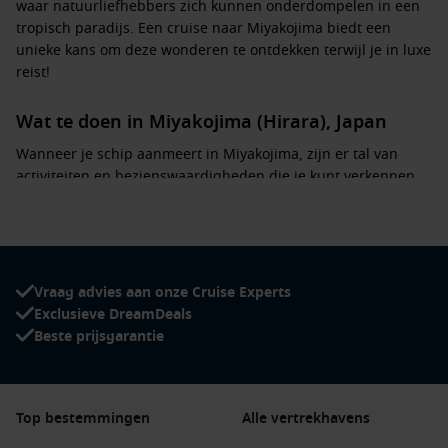
waar natuurliefhebbers zich kunnen onderdompelen in een
tropisch paradijs. Een cruise naar Miyakojima biedt een
unieke kans om deze wonderen te ontdekken terwijl je in luxe
reist!
Wat te doen in Miyakojima (Hirara), Japan
Wanneer je schip aanmeert in Miyakojima, zijn er tal van
activiteiten en bezienswaardigheden die je kunt verkennen.
Hier zijn enkele van de hoogtepunten tijdens je bezoek:
Ontspan op het strand: De stranden van Miyakojima, zoals
Yonaha Maehama Beach en Maehama Beach, zijn perfect
voor zonnen en zwemmen. Geniet van het witte zand en
Vraag advies aan onze Cruise Experts
het kristalheldere water.
Exclusieve DreamDeals
Beste prijsgarantie
Verken de natuur: Bezoek het Miyakojima City Tropical
Plant Garden voor een rijke biodiversiteit en om meer te
leren over de lokale flora. Hier kun je prachtige tropische
planten en kleurrijke bloemen bewonderen.
Top bestemmingen
Alle vertrekhavens
Proef lokale gerechten: Geniet van verse zeevruchten en