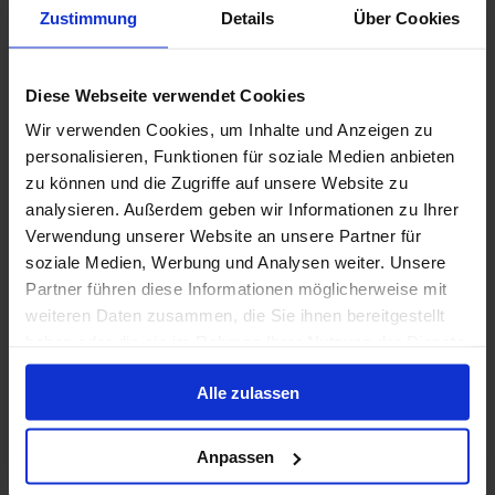
Zustimmung
Details
Über Cookies
MSC Cruises - Vitamin Sea - tot 50% korting
Diese Webseite verwendet Cookies
29 nov. 2026
5
Nachten
Geen alternatieven
Wir verwenden Cookies, um Inhalte und Anzeigen zu
personalisieren, Funktionen für soziale Medien anbieten
Binnenhut
van
Buitenhut
van
Suite
van
€ 574
€ 664
€ 1.944
zu können und die Zugriffe auf unsere Website zu
p.p.
p.p.
p.p.
analysieren. Außerdem geben wir Informationen zu Ihrer
Alleen Cruise
Verwendung unserer Website an unsere Partner für
soziale Medien, Werbung und Analysen weiter. Unsere
Japan vanaf Naha (Okinawa), Japan met de MSC
Partner führen diese Informationen möglicherweise mit
Bellissima
weiteren Daten zusammen, die Sie ihnen bereitgestellt
haben oder die sie im Rahmen Ihrer Nutzung der Dienste
Van / Naar Naha
gesammelt haben.
MSC Bellissima
Alle zulassen
Volpension
Anpassen
MSC Cruises - Vitamin Sea - tot 50% korting