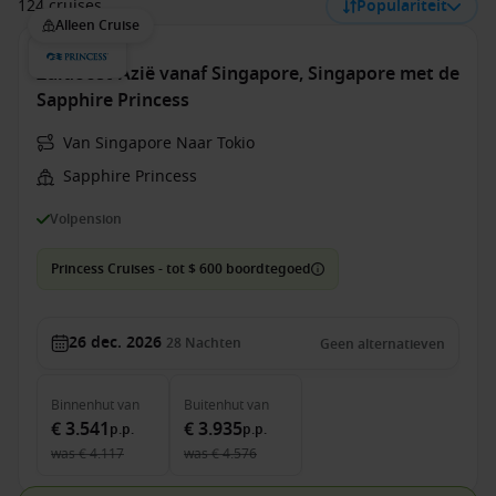
124 cruises
Populariteit
Alleen Cruise
Zuidoost-Azië vanaf Singapore, Singapore met de
Sapphire Princess
Van Singapore Naar Tokio
Sapphire Princess
Volpension
Princess Cruises - tot $ 600 boordtegoed
26 dec. 2026
28
Nachten
Geen alternatieven
Binnenhut
van
Buitenhut
van
€ 3.541
€ 3.935
p.p.
p.p.
was
€ 4.117
was
€ 4.576