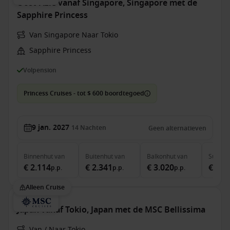
Oost-Azië vanaf Singapore, Singapore met de
Sapphire Princess
Van Singapore Naar Tokio
Sapphire Princess
Volpension
Princess Cruises - tot $ 600 boordtegoed
9 jan. 2027
14
Nachten
Geen alternatieven
Binnenhut
van
Buitenhut
van
Balkonhut
van
Suite
v
€ 2.114
€ 2.341
€ 3.020
€ 3.8
p.p.
p.p.
p.p.
Alleen Cruise
Japan vanaf Tokio, Japan met de MSC Bellissima
Van / Naar Tokio