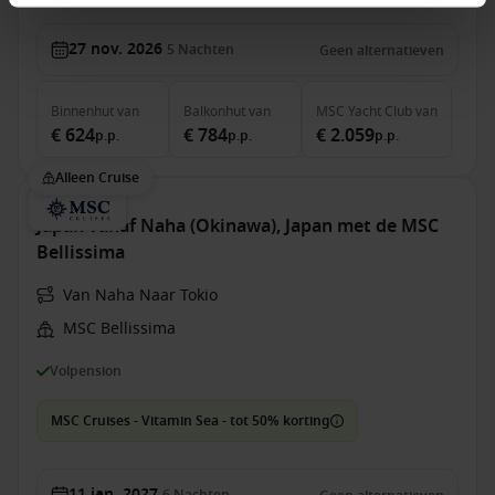
27 nov. 2026
5
Nachten
Geen alternatieven
Binnenhut
van
Balkonhut
van
MSC Yacht Club
van
€ 624
€ 784
€ 2.059
p.p.
p.p.
p.p.
Alleen Cruise
Japan vanaf Naha (Okinawa), Japan met de MSC
Bellissima
Van Naha Naar Tokio
MSC Bellissima
Volpension
MSC Cruises - Vitamin Sea - tot 50% korting
11 jan. 2027