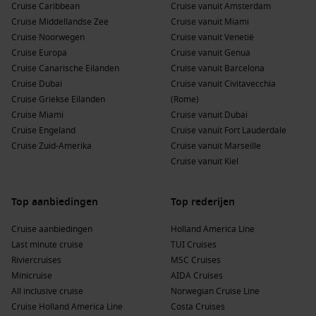
Cruise Caribbean
lokale specialiteiten in een van de vele gezellige
Cruise vanuit Amsterdam
Cruise Middellandse Zee
restaurants. Probeer zeker
Miyako
Cruise vanuit Miami
soba, een traditionele
Cruise Noorwegen
noedelsoep, en andere Okinawaanse delicatessen.
Cruise vanuit Venetië
Cruise Europa
Cruise vanuit Genua
Bezoek de Hara Fudoson Shrine: Deze historische schrijn
Cruise Canarische Eilanden
Cruise vanuit Barcelona
biedt een kijkje in de rijke cultuur en religieuze tradities
Cruise Dubai
Cruise vanuit Civitavecchia
van de regio. Het is een prachtige plek voor een rustig
Cruise Griekse Eilanden
(Rome)
moment en een prachtig uitzicht.
Cruise Miami
Cruise vanuit Dubai
Cruise Engeland
Cruise vanuit Fort Lauderdale
Buienhavens voor en na Miyakojima (Hirara),
Cruise Zuid-Amerika
Cruise vanuit Marseille
Japan
Cruise vanuit Kiel
Naast Miyakojima zijn er verschillende andere havens die je
kunt bezoeken tijdens je cruise. Hier zijn enkele aanbevolen
Top aanbiedingen
Top rederijen
havens:
Cruise aanbiedingen
Holland America Line
Last minute cruise
TUI Cruises
Hakodate
,
Japan
: Deze havenstad is beroemd om zijn
Riviercruises
MSC Cruises
prachtige uitzichten vanaf de berg Hakodate. Geniet van
Minicruise
AIDA Cruises
de lokale keuken, bekend om verse zeevruchten.
All inclusive cruise
Norwegian Cruise Line
Keelung
,
Taiwan
: Dit is een toegangspoort tot Taipei.
Cruise Holland America Line
Costa Cruises
Bezoek het bruisende night market en bewonder de