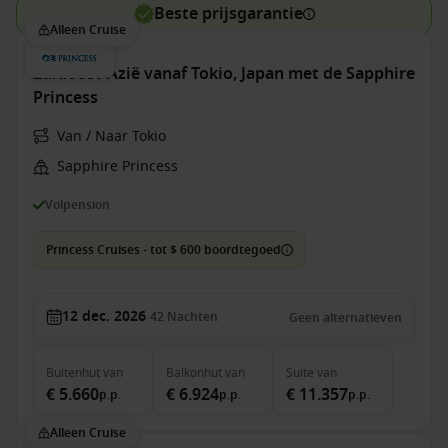
Beste prijsgarantie
Alleen Cruise
Zuidoost-Azië vanaf Tokio, Japan met de Sapphire
Princess
Van / Naar Tokio
Sapphire Princess
Volpension
Princess Cruises - tot $ 600 boordtegoed
12 dec. 2026
42
Nachten
Geen alternatieven
Buitenhut
van
Balkonhut
van
Suite
van
€ 5.660
€ 6.924
€ 11.357
p.p.
p.p.
p.p.
Alleen Cruise