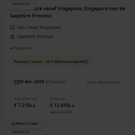
Zuidoost-Azië vanaf Singapore, Singapore met de
Sapphire Princess
Van / Naar Singapore
Sapphire Princess
Volpension
Princess Cruises - tot $ 600 boordtegoed
26 dec. 2026
42
Nachten
Geen alternatieven
Balkonhut
van
Suite
van
€ 7.219
€ 12.415
p.p.
p.p.
was
€ 14.270
Alleen Cruise