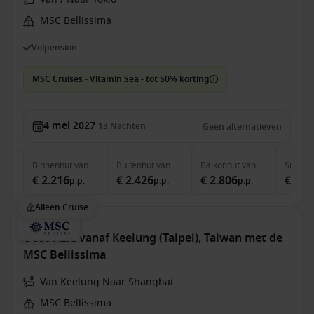
MSC Bellissima
Volpension
MSC Cruises - Vitamin Sea - tot 50% korting
4 mei 2027
13
Nachten
Geen alternatieven
Binnenhut
van
Buitenhut
van
Balkonhut
van
Suite
v
€ 2.216
€ 2.426
€ 2.806
€ 5.2
p.p.
p.p.
p.p.
Alleen Cruise
Oost-Azië vanaf Keelung (Taipei), Taiwan met de
MSC Bellissima
Van Keelung Naar Shanghai
MSC Bellissima