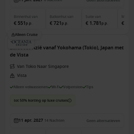
6
Nachten
Geen alternatieven
Binnenhut
van
Balkonhut
van
Suite
van
MSC Ya
€ 551
€ 721
€ 1.781
€ 1.8
p.p.
p.p.
p.p.
Alleen Cruise
Zuidoost-Azië vanaf Yokohama (Tokio), Japan met
de Vista
Van Tokio Naar Singapore
Vista
Alleen volwassenen
Wi-Fi
Volpension
Tips
tot 50% korting op luxe cruises
11 apr. 2027
14
Nachten
Geen alternatieven