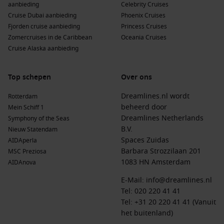
aanbieding
Celebrity Cruises
bezienswaardigheden zoals de Taipei 101.
Cruise Dubai aanbieding
Phoenix Cruises
Naha (Okinawa)
,
Japan
: De hoofdstad van Okinawa staat
Fjorden cruise aanbieding
Princess Cruises
bekend om zijn historische kasteel, Shuri Castle, en de
Zomercruises in de Caribbean
Oceania Cruises
levendige markten. Probeer de lokale Ryukyu-cultuur en
Cruise Alaska aanbieding
gerechten.
Ketchikan
,
Alaska
, VS
: Beroemd om zijn rijkdom aan het
Top schepen
Over ons
zeeleven en kleurrijke stadsbeeld. Verken het historische
centrum en geniet van walvisexcursies.
Dreamlines.nl wordt
Rotterdam
beheerd door
Mein Schiff 1
Kushiro
(Hokkaidō),
Japan
: Geniet van het prachtige
Dreamlines Netherlands
Symphony of the Seas
Kushiro Wetlands en de unieke ecosystemen. Het is ook
B.V.
Nieuw Statendam
een geweldige plek voor vogelspotters.
Spaces Zuidas
AIDAperla
Barbara Strozzilaan 201
MSC Preziosa
Populaire regio’s voor cruises naar Miyakojima
1083 HN Amsterdam
AIDAnova
(Hirara), Japan
E-Mail:
info@dreamlines.nl
Oost-Azië
: Deze regio is rijk aan cultuur en geschiedenis,
Tel:
020 220 41 41
met een sterke variëteit aan moderne en traditionele
Tel: +31 20 220 41 41 (Vanuit
ervaringen. Perfect voor reizigers die het beste van twee
het buitenland)
werelden willen ervaren.