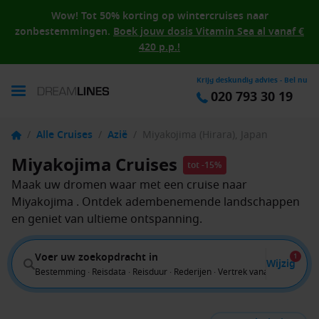
Wow! Tot 50% korting op wintercruises naar
zonbestemmingen.
Boek jouw dosis Vitamin Sea al vanaf €
420 p.p.!
Krijg deskundig advies - Bel nu
020 793 30 19
/
Alle Cruises
/
Azië
/
Miyakojima (Hirara), Japan
Miyakojima Cruises
tot -15%
Maak uw dromen waar met een cruise naar
Miyakojima . Ontdek adembenemende landschappen
en geniet van ultieme ontspanning.
Voer uw zoekopdracht in
1
Wijzig
Bestemming · Reisdata · Reisduur · Rederijen · Vertrek vanaf