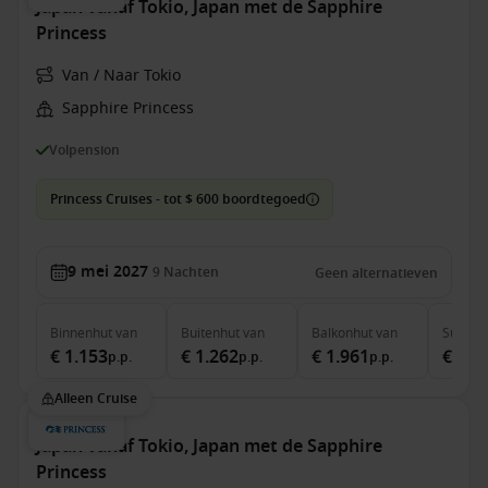
Japan vanaf Tokio, Japan met de Sapphire
Princess
Van / Naar Tokio
Sapphire Princess
Volpension
Princess Cruises - tot $ 600 boordtegoed
9 mei 2027
9
Nachten
Geen alternatieven
Binnenhut
van
Buitenhut
van
Balkonhut
van
Suite
v
€ 1.153
€ 1.262
€ 1.961
€ 2.3
p.p.
p.p.
p.p.
Alleen Cruise
Japan vanaf Tokio, Japan met de Sapphire
Princess