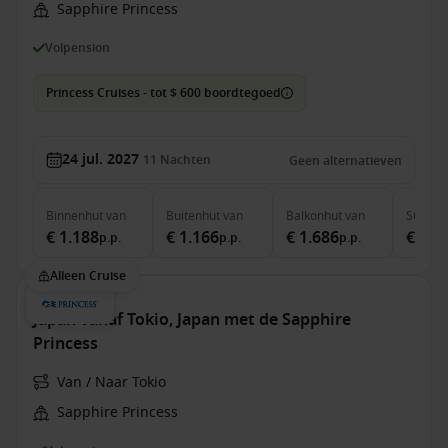
Sapphire Princess
Volpension
Princess Cruises - tot $ 600 boordtegoed
24 jul. 2027
11
Nachten
Geen alternatieven
Binnenhut
van
Buitenhut
van
Balkonhut
van
Suite
v
€ 1.188
€ 1.166
€ 1.686
€ 2.4
p.p.
p.p.
p.p.
Alleen Cruise
Japan vanaf Tokio, Japan met de Sapphire
Princess
Van / Naar Tokio
Sapphire Princess