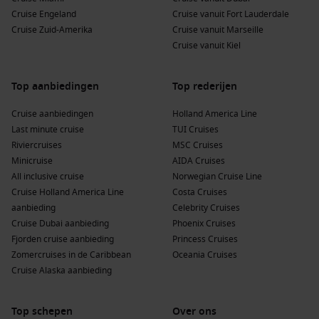
culturen, geschiedenis en eigentijdse steden. Verbeter je
Cruise Engeland
Cruise vanuit Fort Lauderdale
culturele ervaring met een bezoek aan verschillende
Cruise Zuid-Amerika
Cruise vanuit Marseille
landen, elk met hun unieke charme.
Cruise vanuit Kiel
Japan
: With its rich culture, ancient temples, and stunning
landscapes, Japan is a top destination for cruisers seeking
Top aanbiedingen
Top rederijen
a unique cultural experience that mixes tradition with
modernity.
Cruise aanbiedingen
Holland America Line
Alaska
: Alaskan cruises are famous for their breathtaking
Last minute cruise
TUI Cruises
natural beauty, including glaciers, wildlife, and rugged
Riviercruises
MSC Cruises
coastlines, offering travelers a taste of wilderness and
Minicruise
AIDA Cruises
adventure.
All inclusive cruise
Norwegian Cruise Line
Cruise Holland America Line
Costa Cruises
China
: China’s incredible history and scenic landscapes,
aanbieding
Celebrity Cruises
from the Great Wall to vibrant cities like Beijing and
Cruise Dubai aanbieding
Phoenix Cruises
Shanghai
, make it a captivating cruise destination.
Fjorden cruise aanbieding
Princess Cruises
Zuidoost-Azië
: This region is known for its stunning
Zomercruises in de Caribbean
Oceania Cruises
beaches, vibrant street markets, delicious cuisine, and rich
Cruise Alaska aanbieding
cultural heritage, making it a favorite among
cruisereizigers.
Top schepen
Over ons