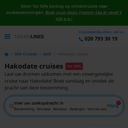
Wow! Tot 50% korting op wintercruises naar
zonbestemmingen.
Boek jouw dosis Vitamin Sea al vanaf €
420 p.p.!
Krijg deskundig advies - Bel nu
020 793 30 19
/
Alle Cruises
/
Azië
/
Hakodate, Japan
Hakodate cruises
tot -40%
Laat uw dromen uitkomen met een onvergetelijke
cruise naar Hakodate! Boek vandaag en ontdek de
pracht van deze bestemming.
Voer uw zoekopdracht in
1
Wijzig
Bestemming · Reisdata · Reisduur · Rederijen · Vertrek vanaf