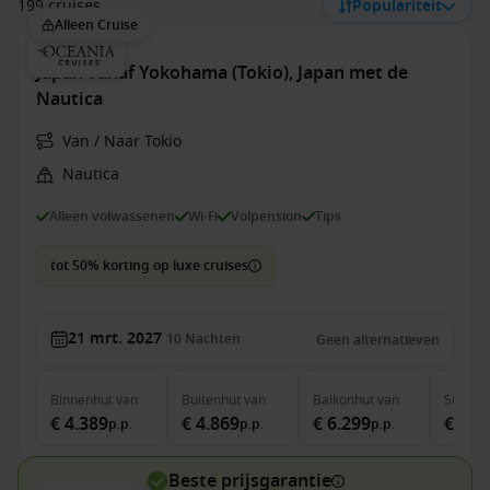
199 cruises
Populariteit
Alleen Cruise
Japan vanaf Yokohama (Tokio), Japan met de
Nautica
Van / Naar Tokio
Nautica
Alleen volwassenen
Wi-Fi
Volpension
Tips
tot 50% korting op luxe cruises
21 mrt. 2027
10
Nachten
Geen alternatieven
Binnenhut
van
Buitenhut
van
Balkonhut
van
Suite
v
€ 4.389
€ 4.869
€ 6.299
€ 8.3
p.p.
p.p.
p.p.
Beste prijsgarantie