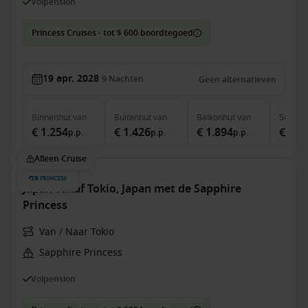
Volpension
Princess Cruises - tot $ 600 boordtegoed
19 apr. 2028
9
Nachten
Geen alternatieven
Binnenhut
van
Buitenhut
van
Balkonhut
van
Suite
v
€ 1.254
€ 1.426
€ 1.894
€ 2.4
p.p.
p.p.
p.p.
Alleen Cruise
Japan vanaf Tokio, Japan met de Sapphire
Princess
Van / Naar Tokio
Sapphire Princess
Volpension