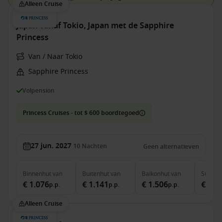
Alleen Cruise
Japan vanaf Tokio, Japan met de Sapphire
Princess
Van / Naar Tokio
Sapphire Princess
Volpension
Princess Cruises - tot $ 600 boordtegoed
27 jun. 2027
10
Nachten
Geen alternatieven
Binnenhut
van
Buitenhut
van
Balkonhut
van
Suite
v
€ 1.076
€ 1.141
€ 1.506
€ 2.2
p.p.
p.p.
p.p.
Alleen Cruise