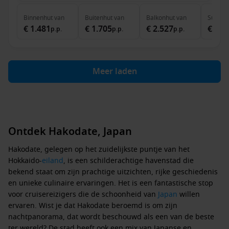
Binnenhut
van
Buitenhut
van
Balkonhut
van
Suite
v
€ 1.481
€ 1.705
€ 2.527
€ 3.3
p.p.
p.p.
p.p.
Meer laden
Ontdek Hakodate, Japan
Hakodate, gelegen op het zuidelijkste puntje van het
Hokkaido-
eiland
, is een schilderachtige havenstad die
bekend staat om zijn prachtige uitzichten, rijke geschiedenis
en unieke culinaire ervaringen. Het is een fantastische stop
voor cruisereizigers die de schoonheid van
Japan
willen
ervaren. Wist je dat Hakodate beroemd is om zijn
nachtpanorama, dat wordt beschouwd als een van de beste
ter wereld? De stad heeft ook een mix van Japanse en