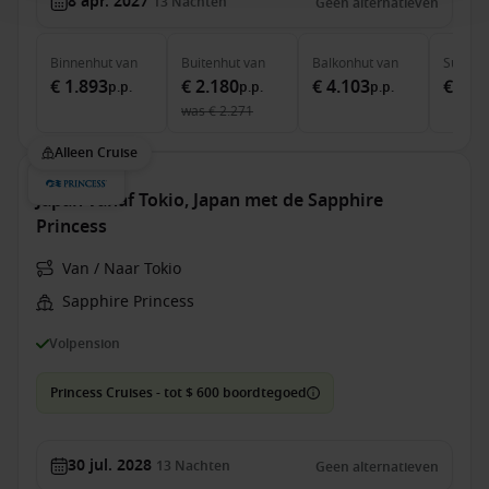
8 apr. 2027
13
Nachten
Geen alternatieven
Binnenhut
van
Buitenhut
van
Balkonhut
van
Suite
v
€ 1.893
€ 2.180
€ 4.103
€ 4.9
p.p.
p.p.
p.p.
was
€ 2.271
Alleen Cruise
Japan vanaf Tokio, Japan met de Sapphire
Princess
Van / Naar Tokio
Sapphire Princess
Volpension
Princess Cruises - tot $ 600 boordtegoed
30 jul. 2028
13
Nachten
Geen alternatieven