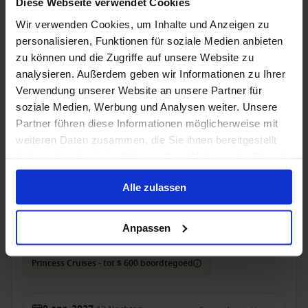
Diese Webseite verwendet Cookies
5 jun. 2027
11
Nachten
Geen alternatieven
Wir verwenden Cookies, um Inhalte und Anzeigen zu
personalisieren, Funktionen für soziale Medien anbieten
Binnenhut
van
Buitenhut
van
Balkonhut
van
Suite
v
zu können und die Zugriffe auf unsere Website zu
€ 1.428
€ 1.315
€ 1.944
€ 2.7
p.p.
p.p.
p.p.
analysieren. Außerdem geben wir Informationen zu Ihrer
was
€ 1.328
was
€ 1.984
Verwendung unserer Website an unsere Partner für
soziale Medien, Werbung und Analysen weiter. Unsere
Alleen Cruise
Partner führen diese Informationen möglicherweise mit
weiteren Daten zusammen, die Sie ihnen bereitgestellt
Japan vanaf Tokio, Japan met de Sapphire
haben oder die sie im Rahmen Ihrer Nutzung der Dienste
Princess
gesammelt haben.
Van / Naar Tokio
Alle zulassen
Sapphire Princess
Anpassen
Volpension
Princess Cruises - tot $ 600 boordtegoed