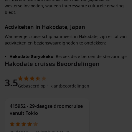
westerse invloeden, wat een interessante culturele ervaring
biedt.
Activiteiten in Hakodate, Japan
Wanneer je cruise schip aanmeert in Hakodate, zijn er tal van
activiteiten en bezienswaardigheden te ontdekken:
Hakodate Goryokaku
: Bezoek deze beroemde stervormige
Hakodate cruises Beoordelingen
citadel die dateert uit de 19e eeuw. Je kunt de uitkichting
toren beklimmen voor een panoramisch uitzicht over de
stad en het Goryokaku-park.
3.5
Mount Hakodate
: Neem de kabelbaan naar de top van
Gebaseerd op 1 klantbeoordelingen
deze berg en geniet van een adembenemend uitzicht,
vooral bij zonsondergang. De uitzichten op de baai en stad
zijn meer dan de moeite waard.
415952 - 29-daagse droomcruise
vanuit Tokio
Werkplaats 18
: Dit historische gebouw is omgevormd tot
een levendige winkel en eetgelegenheid waar je lokale
delicatessen kunt proeven, waaronder verse zeevruchten