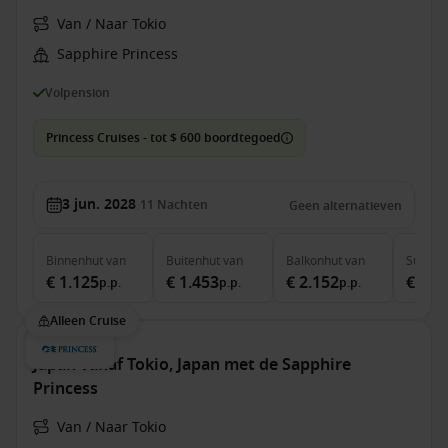
Van / Naar Tokio
Sapphire Princess
Volpension
Princess Cruises - tot $ 600 boordtegoed
3 jun. 2028
11
Nachten
Geen alternatieven
Binnenhut
van
Buitenhut
van
Balkonhut
van
Suite
v
€ 1.125
€ 1.453
€ 2.152
€ 2.5
p.p.
p.p.
p.p.
Alleen Cruise
Japan vanaf Tokio, Japan met de Sapphire
Princess
Van / Naar Tokio