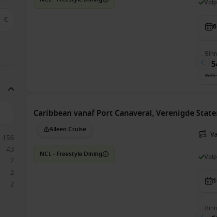
Vol
€
6
Bin
€ 5
was
Caribbean vanaf Port Canaveral, Verenigde Stat
Alleen Cruise
Va
156
43
NCL - Freestyle Dining
Vol
2
2
1
2
Bin