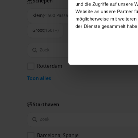
Schepen
und die Zugriffe auf unsere 
Website an unsere Partner fü
Klein
(< 500 Passagiers)
Middel
(500-1500)
möglicherweise mit weiteren
der Dienste gesammelt habe
Groot
(1501+)
Rotterdam
Toon alles
Start­haven
Barcelona, Spanje