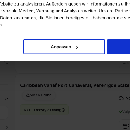
Alleen Cruise
Website zu analysieren. Außerdem geben wir Informationen zu I
Va
r soziale Medien, Werbung und Analysen weiter. Unsere Partner
HAL - Vroegboekvoordelen
 Daten zusammen, die Sie ihnen bereitgestellt haben oder die s
Vol
n.
1
Anpassen
Bin
€ 8
13
was
Caribbean vanaf Port Canaveral, Verenigde Stat
Alleen Cruise
Va
NCL - Freestyle Dining
Vol
2
2