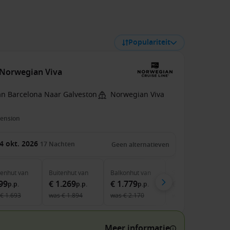
Populariteit
e Norwegian Viva
an Barcelona Naar Galveston
Norwegian Viva
pension
4 okt. 2026
17
Nachten
Geen alternatieven
nenhut
van
Buitenhut
van
Balkonhut
van
Suite
van
99
€ 1.269
€ 1.779
€ 4.449
p.p.
p.p.
p.p.
p.p.
€ 1.693
was
€ 1.894
was
€ 2.170
was
€ 6.448
Meer informatie