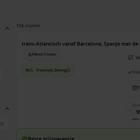
156 cruises
trans-Atlantisch vanaf Barcelona, Spanje met d
Alleen Cruise
V
NCL - Freestyle Dining
Vol
1
Bin
€ 9
was
Beste prijsgarantie