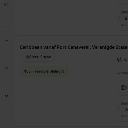
61
Bin
€ 6
was
Caribbean vanaf Port Canaveral, Verenigde Stat
Alleen Cruise
Va
NCL - Freestyle Dining
Vol
1
Bin
€ 7
was