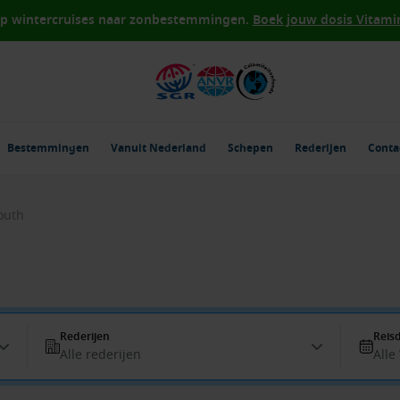
op wintercruises naar zonbestemmingen.
Boek jouw dosis Vitamin 
Bestemmingen
Vanuit Nederland
Schepen
Rederijen
Conta
outh
Rederijen
Reis
Alle rederijen
Alle