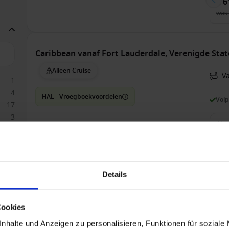
€ 6
was
Caribbean vanaf Fort Lauderdale, Verenigde Sta
Alleen Cruise
Va
1
4
HAL - Vroegboekvoordelen
Vol
17
3
2
41
9
10
Bin
€ 8
53
Details
was
Cookies
Caribbean vanaf Fort Lauderdale, Verenigde Sta
nhalte und Anzeigen zu personalisieren, Funktionen für soziale