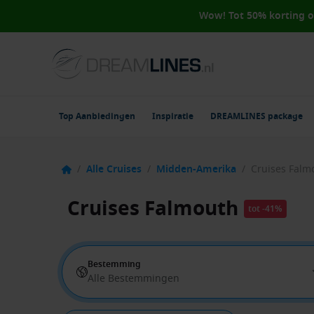
Wow! Tot 50% korting 
Top Aanbiedingen
Inspiratie
DREAMLINES package
/
Alle Cruises
/
Midden-Amerika
/
Cruises Falm
Cruises Falmouth
tot -41%
Bestemming
Alle Bestemmingen