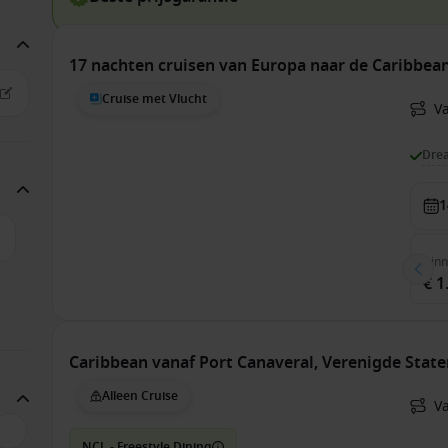
17 nachten cruisen van Europa naar de Caribbean 
Cruise met Vlucht
V
Dre
1
Bin
€ 1
Caribbean vanaf Port Canaveral, Verenigde Stat
Alleen Cruise
Va
NCL - Freestyle Dining