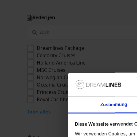
Rederijen
Dreamlines Package
Celebrity Cruises
Holland America Line
MSC Cruises
Norwegian Cruise Line
Oceania Cruises
Princess Cruises
Royal Caribbean
Zustimmung
Toon alles
Diese Webseite verwendet 
Wir verwenden Cookies, um I