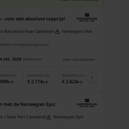
- voor een absolute topprijs!
an Barcelona Naar Galveston
Norwegian Viva
amlines Package
Volpension
4 okt. 2026
18
Nachten
Geen alternatieven
nenhut
van
Buitenhut
van
Balkonhut
van
Suite
van
.899
€ 2.114
€ 2.624
€ 5.659
p.p.
p.p.
p.p.
p.p.
en met de Norwegian Epic
n / Naar Port Canaveral
Norwegian Epic