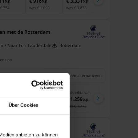
11
€ 916
€ 3.331
p.p.
p.p.
p.p.
€ 754
was
€ 1.090
was
€ 3.873
ten met de Rotterdam
n / Naar Fort Lauderdale
Rotterdam
pension
1 nov. 2026
10
Nachten
Geen alternatieven
nenhut
van
Buitenhut
van
Balkonhut
van
Suite
van
89
€ 1.119
€ 1.259
€ 1.909
p.p.
p.p.
p.p.
p.p.
Über Cookies
€ 1.034
was
€ 1.776
was
€ 1.773
was
€ 2.479
ten met de Rotterdam
 Medien anbieten zu können