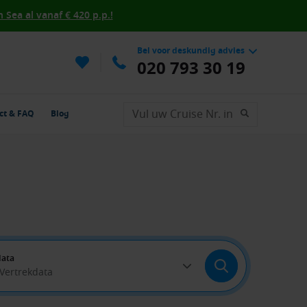
Sea al vanaf € 420 p.p.!
Bel voor deskundig advies
020 793 30 19
ct & FAQ
Blog
data
 Vertrekdata