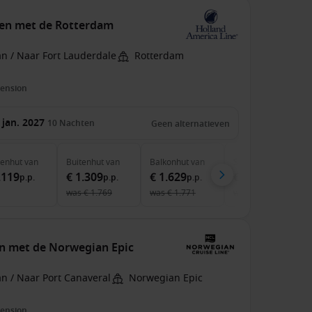
ten met de Rotterdam
n / Naar Fort Lauderdale
Rotterdam
pension
 jan. 2027
10
Nachten
Geen alternatieven
nenhut
van
Buitenhut
van
Balkonhut
van
Suite
van
.119
€ 1.309
€ 1.629
€ 2.419
p.p.
p.p.
p.p.
p.p.
was
€ 1.769
was
€ 1.771
was
€ 2.520
en met de Norwegian Epic
n / Naar Port Canaveral
Norwegian Epic
pension