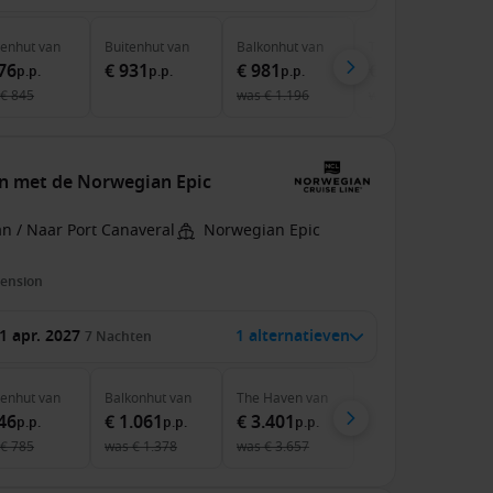
nenhut
van
Buitenhut
van
Balkonhut
van
The Haven
van
76
€ 931
€ 981
€ 3.366
p.p.
p.p.
p.p.
p.p.
€ 845
was
€ 1.196
was
€ 3.782
en met de Norwegian Epic
n / Naar Port Canaveral
Norwegian Epic
pension
1 apr. 2027
1 alternatieven
7
Nachten
nenhut
van
Balkonhut
van
The Haven
van
46
€ 1.061
€ 3.401
p.p.
p.p.
p.p.
€ 785
was
€ 1.378
was
€ 3.657