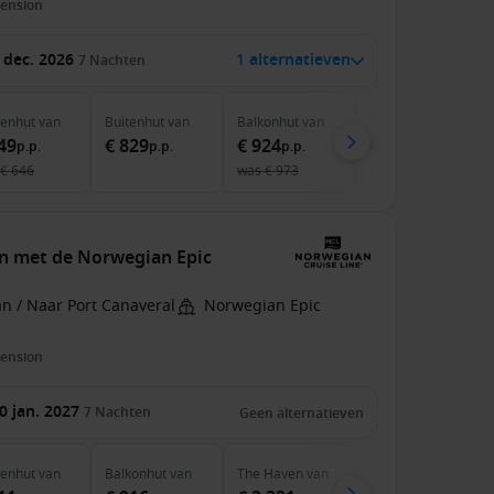
pension
 dec. 2026
1 alternatieven
7
Nachten
nenhut
van
Buitenhut
van
Balkonhut
van
The Haven
van
49
€ 829
€ 924
€ 3.059
p.p.
p.p.
p.p.
p.p.
€ 646
was
€ 973
was
€ 4.025
en met de Norwegian Epic
n / Naar Port Canaveral
Norwegian Epic
pension
0 jan. 2027
7
Nachten
Geen alternatieven
nenhut
van
Balkonhut
van
The Haven
van