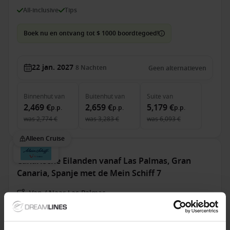
All-inclusive
Tips
Boek nu en ontvang tot $ 1000 boordtegoed!
22 jan. 2027
8
Nachten
Geen alternatieven
Binnenhut
van
Buitenhut
van
Suite
van
2,469 €
2,659 €
5,179 €
p.p.
p.p.
p.p.
was
2,774 €
was
3,283 €
was
6,093 €
Alleen Cruise
Canarische Eilanden vanaf Las Palmas, Gran
Canaria, Spanje met de Mein Schiff 7
Van / Naar Las Palmas
Mein Schiff 7
All-inclusive
Tips