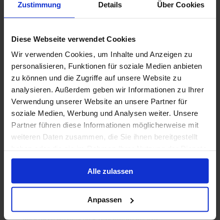
Zustimmung
Details
Über Cookies
Premium All Inclusive inbegrepen!
Diese Webseite verwendet Cookies
3 feb. 2028
6 alternatieven
14
Nachten
Wir verwenden Cookies, um Inhalte und Anzeigen zu
personalisieren, Funktionen für soziale Medien anbieten
zu können und die Zugriffe auf unsere Website zu
Binnenhut
van
Buitenhut
van
Balkonhut
van
Suite
v
analysieren. Außerdem geben wir Informationen zu Ihrer
1,499 €
1,679 €
1,899 €
3,979
p.p.
p.p.
p.p.
Verwendung unserer Website an unsere Partner für
Alleen Cruise
soziale Medien, Werbung und Analysen weiter. Unsere
Partner führen diese Informationen möglicherweise mit
Canarische Eilanden vanaf Lissabon, Portugal
weiteren Daten zusammen, die Sie ihnen bereitgestellt
met de Azamara Onward
haben oder die sie im Rahmen Ihrer Nutzung der Dienste
gesammelt haben.
Van / Naar Lissabon
Alle zulassen
Azamara Onward
All-inclusive
Tips
Anpassen
Boek nu en ontvang tot $ 1000 boordtegoed!