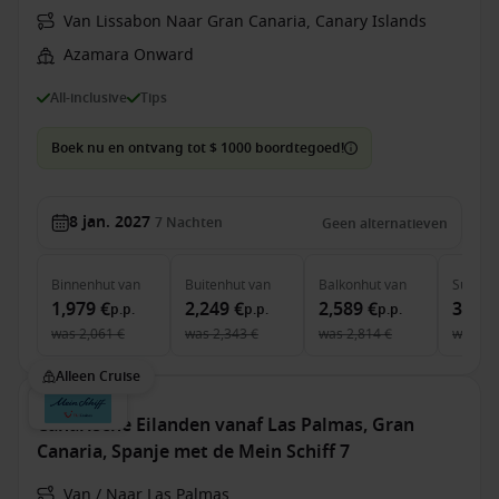
Van Lissabon Naar Gran Canaria, Canary Islands
Azamara Onward
All-inclusive
Tips
Boek nu en ontvang tot $ 1000 boordtegoed!
8 jan. 2027
7
Nachten
Geen alternatieven
Binnenhut
van
Buitenhut
van
Balkonhut
van
Suite
v
1,979 €
2,249 €
2,589 €
3,819
p.p.
p.p.
p.p.
was
2,061 €
was
2,343 €
was
2,814 €
was
4,
Alleen Cruise
Canarische Eilanden vanaf Las Palmas, Gran
Canaria, Spanje met de Mein Schiff 7
Van / Naar Las Palmas