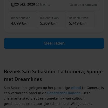
25 okt. 2026
20
Nachten
Geen alternatieven
Binnenhut
van
Buitenhut
van
Balkonhut
van
4,099 €
5,369 €
5,749 €
p.p.
p.p.
p.p.
Meer laden
Bezoek San Sebastian, La Gomera, Spanje
met Dreamlines
San Sebastian, gelegen op het prachtige
eiland
La Gomera, is
een verborgen parel in de
Canarische Eilanden
. Deze
charmante stad biedt een unieke mix van cultuur,
geschiedenis en natuurlijke schoonheid. Wist je dat La