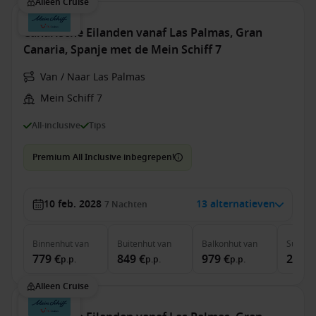
Alleen Cruise
Canarische Eilanden vanaf Las Palmas, Gran
Canaria, Spanje met de Mein Schiff 7
Van / Naar Las Palmas
Mein Schiff 7
All-inclusive
Tips
Premium All Inclusive inbegrepen!
10 feb. 2028
13 alternatieven
7
Nachten
Binnenhut
van
Buitenhut
van
Balkonhut
van
Suite
v
779 €
849 €
979 €
2,129
p.p.
p.p.
p.p.
Alleen Cruise