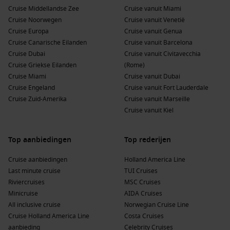
Cruise Middellandse Zee
vulkanische landschappen en het kristalheldere water.
Cruise vanuit Miami
Cruise Noorwegen
Bezoek de stranden en verken de kunst van César
Cruise vanuit Venetië
Cruise Europa
Manrique die het eiland heeft gevormd.
Cruise vanuit Genua
Cruise Canarische Eilanden
Cruise vanuit Barcelona
Las Palmas
de
Gran Canaria
,
Canarische Eilanden
,
Spanje
:
Cruise Dubai
Cruise vanuit Civitavecchia
Deze bruisende stad staat bekend om zijn levendige
Cruise Griekse Eilanden
(Rome)
cultuur en historische bezienswaardigheden. Bezoek de
Cruise Miami
Cruise vanuit Dubai
wijk Vegueta en geniet van het strand Las Canteras.
Cruise Engeland
Cruise vanuit Fort Lauderdale
Cruise Zuid-Amerika
Cruise vanuit Marseille
Populaire regio’s voor cruises naar San
Cruise vanuit Kiel
Sebastian, La Gomera
Portugal
:
Dit veelzijdige land biedt een schat aan
Top aanbiedingen
Top rederijen
historische steden, heerlijke wijnen en adembenemende
Cruise aanbiedingen
kustlijnen. Verken het rijke culturele erfgoed in steden
Holland America Line
Last minute cruise
zoals
Lissabon
en
Porto
.
TUI Cruises
Riviercruises
MSC Cruises
Noord-Afrika
:
Een rijke culturele regio met prachtige
Minicruise
AIDA Cruises
natuur en historische plaatsen. Ontdek de schat aan
All inclusive cruise
Norwegian Cruise Line
geschiedenis en cultuur in landen zoals
Marokko
en
Cruise Holland America Line
Costa Cruises
Tunesië
.
aanbieding
Celebrity Cruises