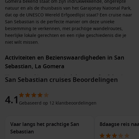
Gomera bekend staat om zijn indrukwekkende, ongerepte
natuur en als de thuisbasis van het Garajonay National Park,
dat op de UNESCO Wereld Erfgoedlijst staat? Een cruise naar
San Sebastian is de perfecte manier om deze unieke
bestemming te verkennen, met prachtige wandelroutes,
heerlijke lokale gerechten en een rijke geschiedenis die je
niet wilt missen.
Activiteiten en Bezienswaardigheden in San
Sebastian, La Gomera
Wanneer je schip aanmeert in de haven van San Sebastian,
San Sebastian cruises Beoordelingen
zijn hier enkele activiteiten en bezienswaardigheden die je
kunt ontdekken:
4.1
Gebaseerd op 12 klantbeoordelingen
Verken het Garajonay National Park:
Dit park biedt een
prachtig uitzicht en diverse wandelroutes die door de
weelderige bossen en unieke flora van de vulkanische
Vaar langs het prachtige San
8daagse reis na
omgeving leiden. Vergeet niet om je camera mee te
Sebastian
nemen, want de uitzichten zijn adembenemend!