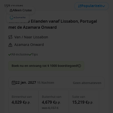
159 cruises
Populariteit
Alleen Cruise
Canarische Eilanden vanaf Lissabon, Portugal
met de Azamara Onward
Van / Naar Lissabon
Azamara Onward
All-inclusive
Tips
Boek nu en ontvang tot $ 1000 boordtegoed!
22 jan. 2027
15
Nachten
Geen alternatieven
Binnenhut
van
Buitenhut
van
Suite
van
4,029 €
4,679 €
15,219 €
p.p.
p.p.
p.p.
was
6,157 €