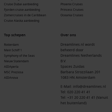
Afrika
:
Een vasteland vol diversiteit, van de bruisende
Cruise Dubai aanbieding
Phoenix Cruises
markten in Marrakech tot de prachtige natuur en wildlife
Fjorden cruise aanbieding
Princess Cruises
in
Kenia
en
Zuid-Afrika
. Een echte uitdaging voor
Zomercruises in de Caribbean
Oceania Cruises
avonturiers!
Cruise Alaska aanbieding
Westelijke Middellandse Zee
:
Deze regio biedt een
overvloed aan geweldige cruisebestemmingen in landen
Top schepen
Over ons
zoals Spanje,
Italië
en
Frankrijk
, perfect voor zonnige
vakanties.
Dreamlines.nl wordt
Rotterdam
beheerd door
Mein Schiff 1
Middellandse Zee
:
Een ongeëvenaarde cruisebestemming
Dreamlines Netherlands
Symphony of the Seas
met prachtige eilanden, zoals
Corsica
en
Sicilië
, en
B.V.
Nieuw Statendam
beroemde kuststeden als
Nice
en
Barcelona
.
Spaces Zuidas
AIDAperla
Barbara Strozzilaan 201
MSC Preziosa
Belangrijke rederijen die San Sebastian
1083 HN Amsterdam
AIDAnova
bezoeken
E-Mail:
info@dreamlines.nl
AIDA Cruises
:
Met een vloot van 11 schepen biedt AIDA
Tel:
020 220 41 41
Cruises 5 schepen aan voor cruises naar San Sebastian,
Tel: +31 20 220 41 41 (Vanuit
waaronder
AIDAbella
en
AIDAblu
. Deze cruises vertrekken
het buitenland)
vaak vanuit Las Palmas, Gran Canaria en zijn bekend om
hun ontspannen atmosfeer en afwisselende programma’s