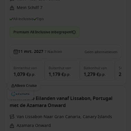
Mein Schiff 7
All-inclusive
Tips
Premium All Inclusive inbegrepen!
11 mrt. 2027
7
Nachten
Geen alternatieven
Binnenhut
van
Buitenhut
van
Balkonhut
van
Suite
v
1,079 €
1,179 €
1,279 €
2,629
p.p.
p.p.
p.p.
Alleen Cruise
Canarische Eilanden vanaf Lissabon, Portugal
met de Azamara Onward
Van Lissabon Naar Gran Canaria, Canary Islands
Azamara Onward