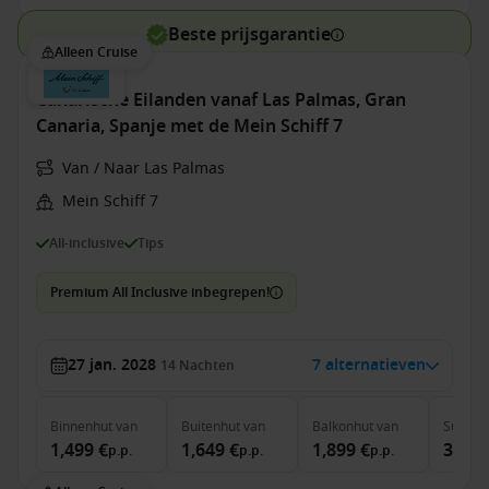
Beste prijsgarantie
Alleen Cruise
Canarische Eilanden vanaf Las Palmas, Gran
Canaria, Spanje met de Mein Schiff 7
Van / Naar Las Palmas
Mein Schiff 7
All-inclusive
Tips
Premium All Inclusive inbegrepen!
27 jan. 2028
7 alternatieven
14
Nachten
Binnenhut
van
Buitenhut
van
Balkonhut
van
Suite
v
1,499 €
1,649 €
1,899 €
3,829
p.p.
p.p.
p.p.