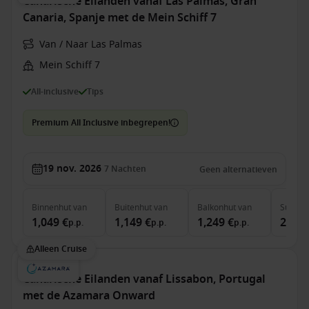
Canarische Eilanden vanaf Las Palmas, Gran
Canaria, Spanje met de Mein Schiff 7
Van / Naar Las Palmas
Mein Schiff 7
All-inclusive
Tips
Premium All Inclusive inbegrepen!
19 nov. 2026
7
Nachten
Geen alternatieven
Binnenhut
van
Buitenhut
van
Balkonhut
van
Suite
v
1,049 €
1,149 €
1,249 €
2,779
p.p.
p.p.
p.p.
Alleen Cruise
Canarische Eilanden vanaf Lissabon, Portugal
met de Azamara Onward