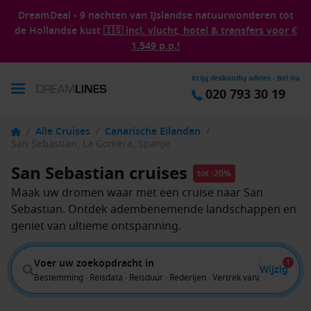
DreamDeal - 9 nachten van IJslandse natuurwonderen tot
de Hollandse kust
🇮🇸 incl. vlucht, hotel & transfers voor €
1.549 p.p.!
Krijg deskundig advies - Bel nu
020 793 30 19
/
Alle Cruises
/
Canarische Eilanden
/
San Sebastian, La Gomera, Spanje
San Sebastian cruises
tot -20%
Maak uw dromen waar met een cruise naar San
Sebastian. Ontdek adembenemende landschappen en
geniet van ultieme ontspanning.
Voer uw zoekopdracht in
1
Wijzig
Bestemming · Reisdata · Reisduur · Rederijen · Vertrek vanaf