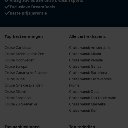
Vraag advies aan onze Cruise Experts
Moorea
,
Frans-Polynesië
: Dit tropische eiland is beroemd
Exclusieve DreamDeals
om zijn spectaculaire landschappen, helderblauwe
Beste prijsgarantie
lagunes en vruchtbare groene bergen. Geniet van
snorkelen, duiken en wandelen.
Cape Town,
Zuid-Afrika
: Een stad met een ongelooflijk
Top bestemmingen
Alle vertrekhavens
uitzicht op de Tafelberg, waar je kunt genieten van
wijnproeverijen en bezoeken aan de historische
Cruise Caribbean
Cruise vanuit Amsterdam
Robbeneiland.
Cruise Middellandse Zee
Cruise vanuit Miami
Cruise Noorwegen
Callao (Lima),
Peru
: Dit is de grootste haven van Peru,
Cruise vanuit Venetië
Cruise Europa
dichtbij de culturele hoogtepunten van Lima. Proef de
Cruise vanuit Genua
Cruise Canarische Eilanden
Peruaanse keuken en verken de historische centra.
Cruise vanuit Barcelona
Cruise Dubai
Cruise vanuit Civitavecchia
Cruise Griekse Eilanden
(Rome)
Populaire regio’s voor cruises naar Paaseiland,
Cruise Miami
Cruise vanuit Dubai
Chili
Cruise Engeland
Cruise vanuit Fort Lauderdale
Cruise Zuid-Amerika
Polynesië
:
Deze prachtig gelegen regio bestaat uit talloze
Cruise vanuit Marseille
eilanden met schitterende stranden, kristalhelder water en
Cruise vanuit Kiel
rijke culturen, perfect voor een cruisereis vol avontuur en
ontspanning.
Top aanbiedingen
Top rederijen