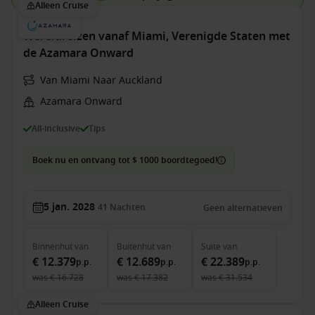
Alleen Cruise
Wereldreizen vanaf Miami, Verenigde Staten met
de Azamara Onward
Van Miami Naar Auckland
Azamara Onward
All-inclusive
Tips
Boek nu en ontvang tot $ 1000 boordtegoed!
5 jan. 2028
41
Nachten
Geen alternatieven
Binnenhut
van
Buitenhut
van
Suite
van
€ 12.379
€ 12.689
€ 22.389
p.p.
p.p.
p.p.
was
€ 16.728
was
€ 17.382
was
€ 31.534
Alleen Cruise