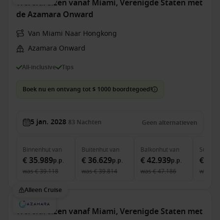
Wereldreizen vanaf Miami, Verenigde Staten met
de Azamara Onward
Van Miami Naar Hongkong
Azamara Onward
All-inclusive
Tips
Boek nu en ontvang tot $ 1000 boordtegoed!
5 jan. 2028
83
Nachten
Geen alternatieven
Binnenhut
van
Buitenhut
van
Balkonhut
van
Suite
v
€ 35.989
€ 36.629
€ 42.939
€ 62.
p.p.
p.p.
p.p.
was
€ 39.118
was
€ 39.814
was
€ 47.186
was
€ 
Alleen Cruise
Wereldreizen vanaf Miami, Verenigde Staten met