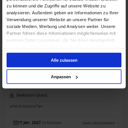
HAL - Vroegboekvoordelen
zu können und die Zugriffe auf unsere Website zu
analysieren. Außerdem geben wir Informationen zu Ihrer
Verwendung unserer Website an unsere Partner für
4 jan. 2028
129
Nachten
Geen alternatieven
soziale Medien, Werbung und Analysen weiter. Unsere
Partner führen diese Informationen möglicherweise mit
Binnenhut
van
Buitenhut
van
Suite
van
Neptun
weiteren Daten zusammen, die Sie ihnen bereitgestellt
€ 27.349
€ 30.099
€ 52.499
€ 92.
p.p.
p.p.
p.p.
haben oder die sie im Rahmen Ihrer Nutzung der Dienste
gesammelt haben.
Alleen Cruise
Alle zulassen
Polynesië vanaf Lima-Callao, Peru met de
Seabourn Quest
Anpassen
Van Lima-Callao Naar Papeete
Seabourn Quest
All-inclusive
Tips
17 jan. 2027
23
Nachten
Geen alternatieven