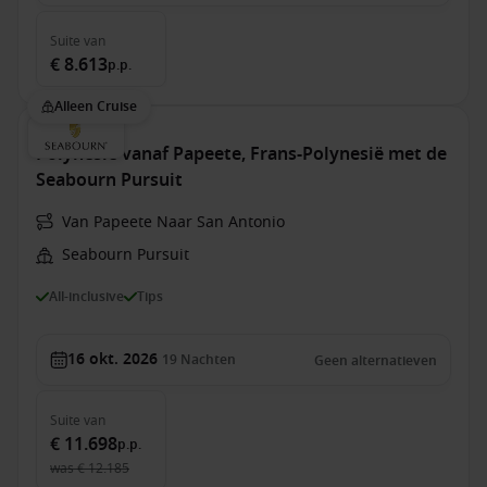
Suite
van
€ 8.613
p.p.
Alleen Cruise
Polynesië vanaf Papeete, Frans-Polynesië met de
Seabourn Pursuit
Van Papeete Naar San Antonio
Seabourn Pursuit
All-inclusive
Tips
16 okt. 2026
19
Nachten
Geen alternatieven
Suite
van
€ 11.698
p.p.
was
€ 12.185