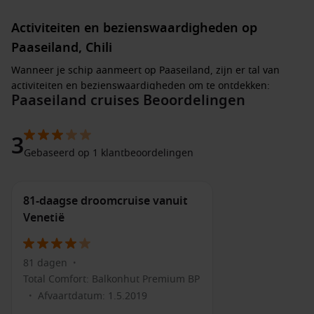
Activiteiten en bezienswaardigheden op
Paaseiland, Chili
Wanneer je schip aanmeert op Paaseiland, zijn er tal van
activiteiten en bezienswaardigheden om te ontdekken:
Paaseiland cruises Beoordelingen
Bewonder de Moai-standbeelden: Deze iconische beelden
zijn verspreid over het eiland en bieden een fascinerend
3
kijkje in de geschiedenis van de Rapa Nui-cultuur. Vergeet
Gebaseerd op 1 klantbeoordelingen
niet om de indrukwekkende Ahu Tongariki te bezoeken, het
grootste Ahu (de plaats van de standbeelden) op het
eiland.
81-daagse droomcruise vanuit
Verken Rano Raraku: Dit is de vulkaan waar de Moai
Venetië
oorspronkelijk zijn uitgehakt, met honderden
onafgebroken standbeelden verspreid over de hellingen.
81 dagen
•
Bezoek de belangrijkste stad
Hanga Roa
: Hier vind je lokale
Total Comfort: Balkonhut Premium BP
winkels, restaurants en de traditionele haven, ideaal voor
Afvaartdatum: 1.5.2019
•
een korte verkenning.