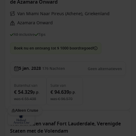
de Azamara Onward
Van Miami Naar Pireus (Athene), Griekenland
Azamara Onward
All-inclusive
Tips
Boek nu en ontvang tot $ 1000 boordtegoed!
5 jan. 2028
176
Nachten
Geen alternatieven
Buitenhut
van
Suite
van
€ 54.329
€ 94.639
p.p.
p.p.
was
€ 55.438
was
€ 96.570
Alleen Cruise
Wereldreizen vanaf Fort Lauderdale, Verenigde
Staten met de Volendam