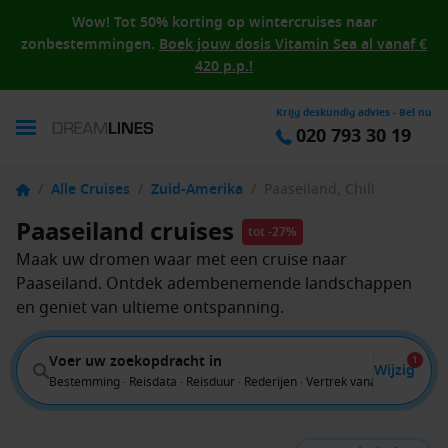
Wow! Tot 50% korting op wintercruises naar
zonbestemmingen.
Boek jouw dosis Vitamin Sea al vanaf €
420 p.p.!
Krijg deskundig advies - Bel nu
020 793 30 19
/
Alle Cruises
/
Zuid-Amerika
/
Paaseiland, Chili
Paaseiland cruises
tot -27%
Maak uw dromen waar met een cruise naar
Paaseiland. Ontdek adembenemende landschappen
en geniet van ultieme ontspanning.
Voer uw zoekopdracht in
1
Wijzig
Bestemming · Reisdata · Reisduur · Rederijen · Vertrek vanaf