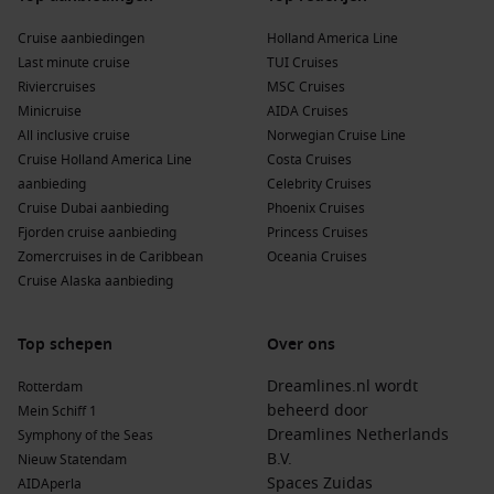
Frans-Polynesië
:
Beroemd om zijn betoverende
Cruise aanbiedingen
eilandgroepen, lagunes en vriendelijke bevolking. Een
Holland America Line
Last minute cruise
cruise in deze regio biedt de mogelijkheid om de unieke
TUI Cruises
Riviercruises
eilanden te ontdekken.
MSC Cruises
Minicruise
AIDA Cruises
Zuid-Amerika
:
Deze diverse continent herbergt een schat
All inclusive cruise
Norwegian Cruise Line
aan culturele en natuurlijke wonderen, met landen als
Cruise Holland America Line
Costa Cruises
Chili
,
Argentinië
en Peru die aan de top van de lijst staan.
aanbieding
Celebrity Cruises
Australië en Nieuw-Zeeland
:
Beide landen hebben een
Cruise Dubai aanbieding
Phoenix Cruises
ongelooflijke diversiteit aan landschappen, van moderne
Fjorden cruise aanbieding
Princess Cruises
steden tot ongerepte natuur en unieke inheemse culturen.
Zomercruises in de Caribbean
Oceania Cruises
Cruise Alaska aanbieding
Australië
:
Bekend om zijn prachtige stranden, woestijnen
en het Outback-landschap, is Australië een ideale
bestemming voor cruisereizigers die avontuurlijke
Top schepen
Over ons
ervaringen willen.
Dreamlines.nl wordt
Rotterdam
Belangrijke rederijen die Paaseiland bezoeken
beheerd door
Mein Schiff 1
Dreamlines Netherlands
Symphony of the Seas
Costa Cruises
: Met een vloot van 9 schepen, waaronder
B.V.
Nieuw Statendam
Costa Deliziosa
, biedt Costa Cruises cruises naar
Spaces Zuidas
AIDAperla