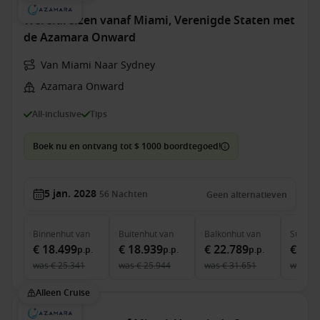
Wereldreizen vanaf Miami, Verenigde Staten met
de Azamara Onward
Van Miami Naar Sydney
Azamara Onward
All-inclusive
Tips
Boek nu en ontvang tot $ 1000 boordtegoed!
5 jan. 2028
56
Nachten
Geen alternatieven
Binnenhut
van
Buitenhut
van
Balkonhut
van
Suite
v
€ 18.499
€ 18.939
€ 22.789
€ 32.
p.p.
p.p.
p.p.
was
€ 25.341
was
€ 25.944
was
€ 31.651
was
€ 
Alleen Cruise