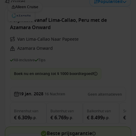
42 cruises
Populariteit
Alleen Cruise
Polynesië vanaf Lima-Callao, Peru met de
Azamara Onward
Van Lima-Callao Naar Papeete
Azamara Onward
All-inclusive
Tips
Boek nu en ontvang tot $ 1000 boordtegoed!
19 jan. 2028
16
Nachten
Geen alternatieven
Binnenhut
van
Buitenhut
van
Balkonhut
van
Suite
v
€ 6.309
€ 6.769
€ 8.499
€ 12.
p.p.
p.p.
p.p.
Beste prijsgarantie