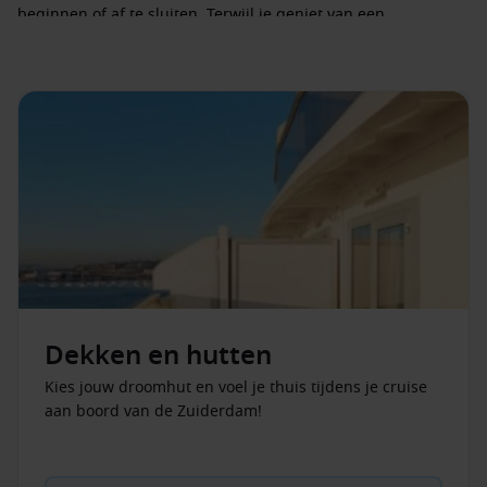
beginnen of af te sluiten. Terwijl je geniet van een
cappuccino, versgeperste sap of een cocktail, heb je alle tijd
om het uitzicht te bewonderen of je plannen voor de dag
door te nemen.
Entertainment & activiteiten aan boord
Op de
ms Zuiderdam
is er altijd iets te doen. Overdag kun je
kiezen uit sportieve activiteiten, ontspanning in de spa,
culturele workshops of gewoon een middagje bij het
zwembad. Het schip is ontworpen om rust en activiteit in een
prettige balans te brengen, zodat je zelf bepaalt hoe je jouw
cruise indeelt.
Dekken en hutten
Het theater is een hoogtepunt voor veel reizigers. Hier geniet
je van professionele shows en muziekoptredens die elke
Kies jouw droomhut en voel je thuis tijdens je cruise
avond een nieuwe sfeer brengen. Verder kun je een gokje
aan boord van de Zuiderdam!
wagen in het casino, luisteren naar livemuziek in de lounges
of meedoen aan georganiseerde activiteiten zoals
wijnproeverijen en culinaire demonstraties.