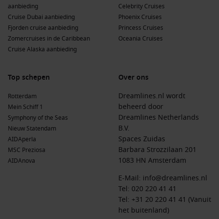
aanbieding
Celebrity Cruises
Cruise Dubai aanbieding
Phoenix Cruises
Fjorden cruise aanbieding
Princess Cruises
Zomercruises in de Caribbean
Oceania Cruises
Cruise Alaska aanbieding
Top schepen
Over ons
Dreamlines.nl wordt
Rotterdam
beheerd door
Mein Schiff 1
Dreamlines Netherlands
Symphony of the Seas
B.V.
Nieuw Statendam
Spaces Zuidas
AIDAperla
Barbara Strozzilaan 201
MSC Preziosa
1083 HN Amsterdam
AIDAnova
E-Mail:
info@dreamlines.nl
Tel:
020 220 41 41
Tel: +31 20 220 41 41 (Vanuit
het buitenland)