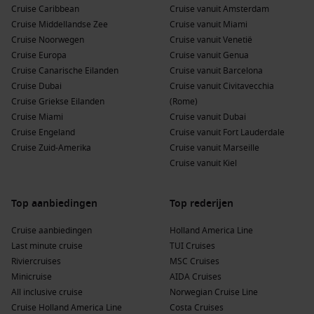
Cruise Caribbean
Cruise vanuit Amsterdam
uitzicht op zee.
Cruise Middellandse Zee
Cruise vanuit Miami
Cruise Noorwegen
Cruise vanuit Venetië
Is er veel entertainment aan boord?
Cruise Europa
Cruise vanuit Genua
Je hebt keuze uit theatershows, livemuziek, sportactiviteiten,
Cruise Canarische Eilanden
Cruise vanuit Barcelona
wellness en gezellige bars.
Cruise Dubai
Cruise vanuit Civitavecchia
Cruise Griekse Eilanden
(Rome)
Cruise Miami
Cruise vanuit Dubai
Cruise Engeland
Cruise vanuit Fort Lauderdale
Cruise Zuid-Amerika
Cruise vanuit Marseille
Cruise vanuit Kiel
Top aanbiedingen
Top rederijen
Cruise aanbiedingen
Holland America Line
Last minute cruise
TUI Cruises
Riviercruises
MSC Cruises
Minicruise
AIDA Cruises
All inclusive cruise
Norwegian Cruise Line
Cruise Holland America Line
Costa Cruises