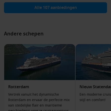
reisdata en voorkeuren. Zo boek je zorgeloos en weet je zeker
dat je het maximale uit je reis haalt.
Alle 107 aanbiedingen
Topbestemmingen & veelgestelde vragen
over dit cruiseschip
Andere schepen
Topbestemmingen
Caraïben
Oostelijke Caribbean
– Ontspannen eilandhoppen in een
tropisch decor.
Caribbean
– Een veelzijdige route met zon, cultuur en
natuur.
Westelijke Caribbean
– Ideaal voor avontuurlijke excursies
en kleurrijke kustplaatsen.
Rotterdam
Nieuw Statend
Mexico
– Een mix van prachtige stranden en historische
Vertrek vanuit het dynamische
Een moderne cruis
bezienswaardigheden.
Rotterdam en ervaar de perfecte mix
stijl en comfort!
van stedelijke flair en maritieme
Europa
geschiedenis voor je cruiseavontuur.