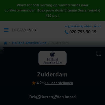
Wow! Tot 50% korting op wintercruises naar
zonbestemmingen.
Boek jouw dosis Vitamin Sea al vanaf €
420 p.p.!
Krijg deskundig advies - Bel nu
020 793 30 19
/
Holland America Line
/
Zuiderdam
Zuiderdam
4.2
/5
16 Beoordelingen
Dek
Hutten
Aan boord