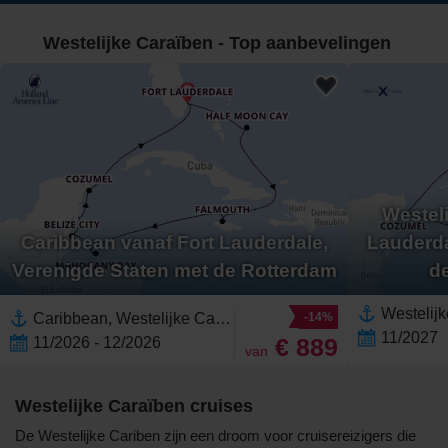
Westelijke Caraïben - Top aanbevelingen
Westeli
Caribbean vanaf Fort Lauderdale,
Lauderda
Verenigde Staten met de Rotterdam
d
Caribbean, Westelijke Caraïben,Noord-Amerika,Midden-Amerika,Mexico,Yucatán,Riviera Maya,Bahama's,Florida,Belize,Jamaica,Honduras,Costa Maya,Verenigde Staten
-14%
11/2027
€ 889
11/2026 - 12/2026
van
Westelijke Caraïben cruises
De Westelijke Cariben zijn een droom voor cruisereizigers die