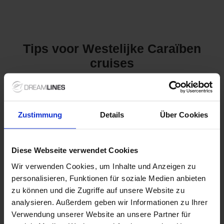
Tips voor Westelijke Caraïben
cruises
Ontdek de Prachtige
Zustimmung
Details
Über Cookies
Westelijke Caraïben
De Westelijke Caraïben zijn een adembenemende mix van
Diese Webseite verwendet Cookies
zonovergoten stranden, levendige cultuur en fascinerende
geschiedenis. Deze regio is een ideale bestemming voor
Wir verwenden Cookies, um Inhalte und Anzeigen zu
cruisereizigers die op zoek zijn naar avontuur, ontspanning en
personalisieren, Funktionen für soziale Medien anbieten
onvergetelijke ervaringen. Van de turquoise wateren van de
zu können und die Zugriffe auf unsere Website zu
Mexicaanse Golf tot de unieke lokale gemeenschappen op de
verschillende eilanden, een cruise naar de Westelijke Caraïben
analysieren. Außerdem geben wir Informationen zu Ihrer
biedt iets voor iedereen. Wist je dat het
eiland
Cozumel, dat
Verwendung unserer Website an unsere Partner für
bekend staat om zijn prachtige koraalriffen, bijna 2 miljoen