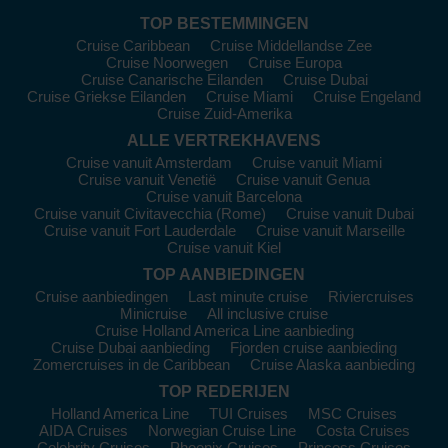
Explora Journeys
:
Met een vloot van 2 schepen, bieden
TOP BESTEMMINGEN
beide, de
EXPLORA I
en
EXPLORA II
, hun routes voor de
Cruise Caribbean
Cruise Middellandse Zee
Westelijke Caraïben aan. Deze luxe schepen richten zich op
Cruise Noorwegen
Cruise Europa
Cruise Canarische Eilanden
Cruise Dubai
duurzaamheid en brengen cruisereizigers naar prachtige
Cruise Griekse Eilanden
Cruise Miami
Cruise Engeland
bestemmingen. De meeste vertrekpunten liggen in
Miami
of
Cruise Zuid-Amerika
Bridgetown
.
ALLE VERTREKHAVENS
Silversea
:
Met 12 schepen in de vloot varen 5 naar de
Cruise vanuit Amsterdam
Cruise vanuit Miami
Westelijke Caraïben, waaronder de
Silver Moon
en
Silver
Cruise vanuit Venetië
Cruise vanuit Genua
Ray
. Beroemd om hun luxe ervaringen en persoonlijke
Cruise vanuit Barcelona
service, zijn de cruises een traktatie voor wie op zoek is naar
Cruise vanuit Civitavecchia (Rome)
Cruise vanuit Dubai
exclusiviteit. De vertrekpunten zijn vaak
Fort Lauderdale
of
Cruise vanuit Fort Lauderdale
Cruise vanuit Marseille
Cruise vanuit Kiel
Cartagena
.
TOP AANBIEDINGEN
Ponant
:
Met een vloot van 14 schepen, heeft Ponant 1
Cruise aanbiedingen
Last minute cruise
Riviercruises
schip,
Le Laperouse
, dat routes in de Westelijke Caraïben
Minicruise
All inclusive cruise
aanbiedt. Dit schip en de samenwerking met lokale
Cruise Holland America Line aanbieding
gemeenschappen maken het uniek. De meeste cruises
Cruise Dubai aanbieding
Fjorden cruise aanbieding
vertrekken vanuit
Mumbai
of
Colombo
.
Zomercruises in de Caribbean
Cruise Alaska aanbieding
TOP REDERIJEN
Bezoek de Top Havens in de
Holland America Line
TUI Cruises
MSC Cruises
Westelijke Caraïben
AIDA Cruises
Norwegian Cruise Line
Costa Cruises
Celebrity Cruises
Phoenix Cruises
Princess Cruises