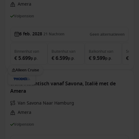
Amera
Volpension
6 feb. 2028
21
Nachten
Geen alternatieven
Binnenhut
van
Buitenhut
van
Balkonhut
van
Suite
v
€ 5.699
€ 6.599
€ 9.599
€ 11.
p.p.
p.p.
p.p.
Alleen Cruise
trans-Atlantisch vanaf Savona, Italië met de
Amera
Van Savona Naar Hamburg
Amera
Volpension