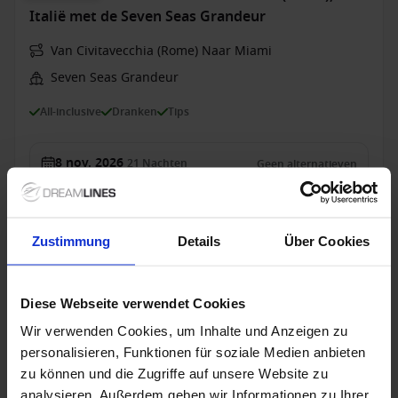
Italië met de Seven Seas Grandeur
Van Civitavecchia (Rome) Naar Miami
Seven Seas Grandeur
All-inclusive
Dranken
Tips
8 nov. 2026
21
Nachten
Geen alternatieven
Suite
van
€ 13.669
p.p.
Zustimmung
Details
Über Cookies
Alleen Cruise
Diese Webseite verwendet Cookies
Caribbean vanaf Galveston, Verenigde Staten
met de Seven Seas Splendor
Wir verwenden Cookies, um Inhalte und Anzeigen zu
personalisieren, Funktionen für soziale Medien anbieten
Van Galveston Naar Miami
zu können und die Zugriffe auf unsere Website zu
Seven Seas Splendor
analysieren. Außerdem geben wir Informationen zu Ihrer