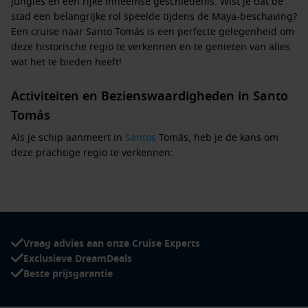
jungles en een rijke inheemse geschiedenis. Wist je dat de
stad een belangrijke rol speelde tijdens de Maya-beschaving?
Een cruise naar Santo Tomás is een perfecte gelegenheid om
deze historische regio te verkennen en te genieten van alles
wat het te bieden heeft!
Activiteiten en Bezienswaardigheden in Santo
Tomás
Als je schip aanmeert in
Santos
Tomás, heb je de kans om
deze prachtige regio te verkennen:
Bezoek de lokale markten:
Ontdek de kleurrijke markten
waar je lokale handwerk kunt kopen en typische
Guatemalteekse gerechten kunt proeven. Probeer zeker de
traditionele tamales of pepián!
Vraag advies aan onze Cruise Experts
Ga naar het strand:
De nabijgelegen stranden, zoals Playa
Exclusieve DreamDeals
Blanca, bieden de perfecte omgeving voor ontspanning,
Beste prijsgarantie
zwemmen en watersporten.
Verken het aanwezige regenwoud:
Boek een excursie naar