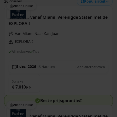
26 cruises
Populariteit
Alleen Cruise
Caribbean vanaf Miami, Verenigde Staten met de
EXPLORA I
Van Miami Naar San Juan
EXPLORA I
All-inclusive
Tips
5 dec. 2026
15
Nachten
Geen alternatieven
Suite
van
€ 7.010
p.p.
Beste prijsgarantie
Alleen Cruise
Caribbean vanaf Miami, Verenigde Staten met de