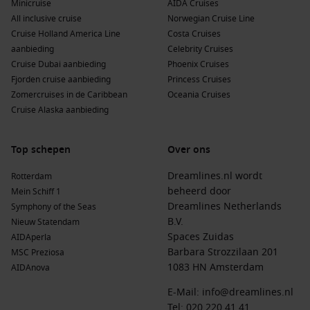
Minicruise
AIDA Cruises
tropische watersporten.
All inclusive cruise
Norwegian Cruise Line
Cozumel
,
Mexico
:
Dit
eiland
is een populaire bestemming
Cruise Holland America Line
Costa Cruises
vanwege de heldere wateren en uitstekende
aanbieding
Celebrity Cruises
duikomstandigheden. Bezoekers kunnen genieten van de
Cruise Dubai aanbieding
Phoenix Cruises
lokale keuken en de indrukwekkende onderwaterwereld
Fjorden cruise aanbieding
Princess Cruises
verkennen.
Zomercruises in de Caribbean
Oceania Cruises
Cruise Alaska aanbieding
Costa Maya
,
Mexico
:
Een fijne plek om te genieten van
zowel cultuur als strand. Geniet van de lokale
handwerksmarkten en verken de nabijgelegen Maya-
Top schepen
Over ons
ruïnes.
Dreamlines.nl wordt
Rotterdam
Panama
City, Panama:
Deze historische stad biedt
beheerd door
Mein Schiff 1
attracties zoals het Panama-kanaal en oude stad, Casco
Dreamlines Netherlands
Symphony of the Seas
Viejo, waardoor het ideaal is voor culturele en historische
B.V.
Nieuw Statendam
ontdekkingen.
Spaces Zuidas
AIDAperla
Belize City
,
Belize
:
Beroemd om zijn rijke Maya-
Barbara Strozzilaan 201
MSC Preziosa
geschiedenis en heldere wateren. Bezoekers kunnen
1083 HN Amsterdam
AIDAnova
aantrekkelijk activiteiten zoals snorkelen bij het Great Blue
Hole of een Maya-tempel verkennen.
E-Mail:
info@dreamlines.nl
Tel:
020 220 41 41