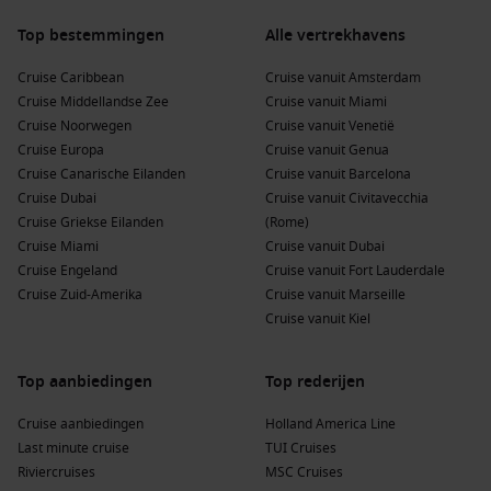
het dichtbijgelegen junglegebied en kijk of je de lokale
Top bestemmingen
Alle vertrekhavens
flora en fauna kunt zien, waaronder tropische vogels en
andere dieren.
Cruise Caribbean
Cruise vanuit Amsterdam
Bezoek een inheems dorp:
Leer meer over de rijke
Cruise Middellandse Zee
Cruise vanuit Miami
culturele tradities van de inheemse bevolking door een
Cruise Noorwegen
Cruise vanuit Venetië
bezoek te brengen aan een lokale gemeenschap waar je
Cruise Europa
Cruise vanuit Genua
meer leert over hun levenswijze en ambachten.
Cruise Canarische Eilanden
Cruise vanuit Barcelona
Cruise Dubai
Proef lokaal geproduceerde koffie:
Cruise vanuit Civitavecchia
Guatemala staat
Cruise Griekse Eilanden
bekend om zijn hoogwaardige koffie. Overweeg om een
(Rome)
Cruise Miami
lokale koffieplantage te bezoeken voor een rondleiding en
Cruise vanuit Dubai
Cruise Engeland
proeverij!
Cruise vanuit Fort Lauderdale
Cruise Zuid-Amerika
Cruise vanuit Marseille
Cruise vanuit Kiel
Buienhavens voor en na Santo Tomás
Tijdens je cruise naar Santo Tomás kunnen ook deze havens
Top aanbiedingen
Top rederijen
worden bezocht:
Cruise aanbiedingen
Holland America Line
Roatan
,
Honduras
:
Beroemd om zijn prachtige stranden
Last minute cruise
TUI Cruises
en koraalriffen, ideaal voor snorkelen en duiken. Bezoekers
Riviercruises
MSC Cruises
kunnen het lokale leven verkennen en genieten van