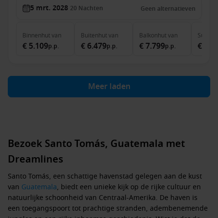
5 mrt. 2028
20
Nachten
Geen alternatieven
Binnenhut
van
Buitenhut
van
Balkonhut
van
Suite
v
€ 5.109
€ 6.479
€ 7.799
€ 11.
p.p.
p.p.
p.p.
Meer laden
Bezoek Santo Tomás, Guatemala met
Dreamlines
Santo Tomás, een schattige havenstad gelegen aan de kust
van
Guatemala
, biedt een unieke kijk op de rijke cultuur en
natuurlijke schoonheid van Centraal-Amerika. De haven is
een toegangspoort tot prachtige stranden, adembenemende