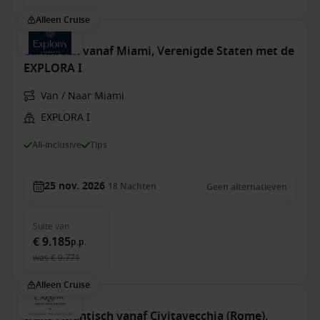
Alleen Cruise
Caribbean vanaf Miami, Verenigde Staten met de
EXPLORA I
Van / Naar Miami
EXPLORA I
All-inclusive
Tips
25 nov. 2026
18
Nachten
Geen alternatieven
Suite
van
€ 9.185
p.p.
was
€ 9.771
Alleen Cruise
trans-Atlantisch vanaf Civitavecchia (Rome),