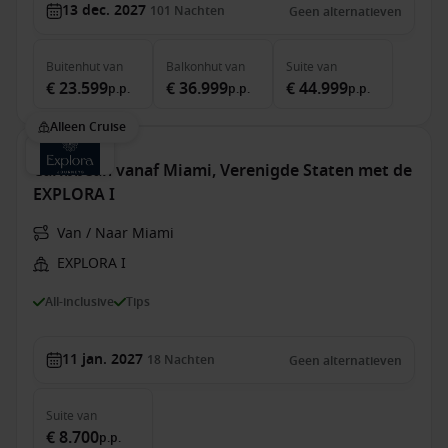
13 dec. 2027
101
Nachten
Geen alternatieven
Buitenhut
van
Balkonhut
van
Suite
van
€ 23.599
€ 36.999
€ 44.999
p.p.
p.p.
p.p.
Alleen Cruise
Caribbean vanaf Miami, Verenigde Staten met de
EXPLORA I
Van / Naar Miami
EXPLORA I
All-inclusive
Tips
11 jan. 2027
18
Nachten
Geen alternatieven
Suite
van
€ 8.700
p.p.