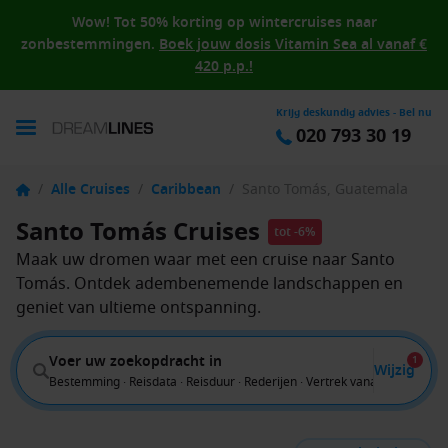
Wow! Tot 50% korting op wintercruises naar
zonbestemmingen.
Boek jouw dosis Vitamin Sea al vanaf €
420 p.p.!
Krijg deskundig advies - Bel nu
020 793 30 19
/
Alle Cruises
/
Caribbean
/
Santo Tomás, Guatemala
Santo Tomás Cruises
tot -6%
Maak uw dromen waar met een cruise naar Santo
Tomás. Ontdek adembenemende landschappen en
geniet van ultieme ontspanning.
Voer uw zoekopdracht in
1
Wijzig
Bestemming · Reisdata · Reisduur · Rederijen · Vertrek vanaf