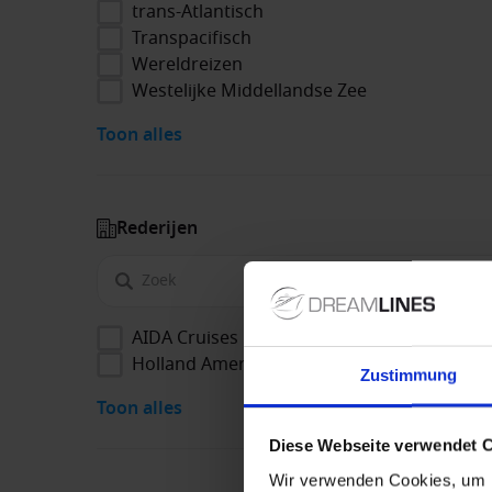
trans-Atlantisch
Transpacifisch
Wereldreizen
Westelijke Middellandse Zee
Toon alles
Rederijen
AIDA Cruises
Holland America Line
Zustimmung
Toon alles
Diese Webseite verwendet 
Wir verwenden Cookies, um I