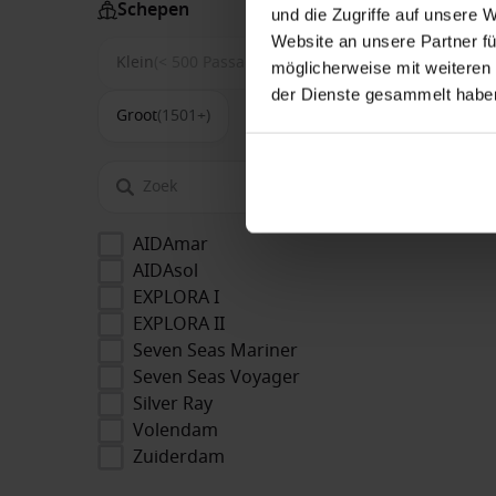
Schepen
und die Zugriffe auf unsere 
Website an unsere Partner fü
Klein
(< 500 Passagiers)
Middel
(500-1500)
möglicherweise mit weiteren
der Dienste gesammelt habe
Groot
(1501+)
AIDAmar
AIDAsol
EXPLORA I
EXPLORA II
Seven Seas Mariner
Seven Seas Voyager
Silver Ray
Volendam
Zuiderdam