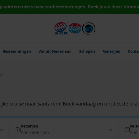
op wintercruises naar zonbestemmingen.
Boek jouw dosis Vitamin 
Bestemmingen
Vanuit Nederland
Schepen
Rederijen
Conta
ië
jke cruise naar Santarém! Boek vandaag en ontdek de pra
Rederijen
Reis
Alle rederijen
Alle