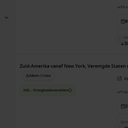
All-
6
Suit
6.5
Zuid-Amerika vanaf New York, Verenigde Staten
Alleen Cruise
V
HAL - Vroegboekvoordelen
Vol
2
Bin