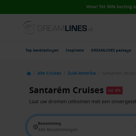
Wow! Tot 50% korting 
Top Aanbiedingen
Inspiratie
DREAMLINES package
/
Alle Cruises
/
Zuid-Amerika
/
Santarém, Brazil
Santarém Cruises
tot -8%
Laat uw dromen uitkomen met een onvergeteli
Bestemming
Alle Bestemmingen