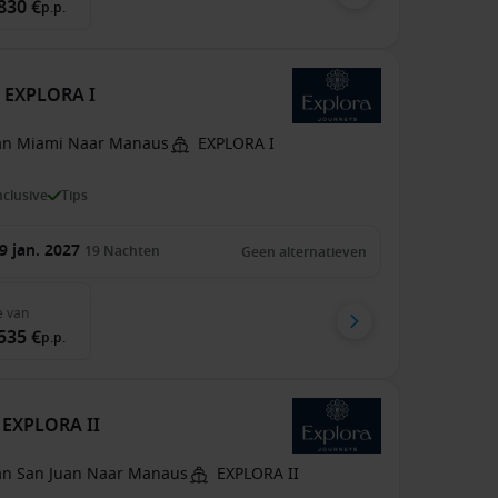
830 €
p.p.
e EXPLORA I
an Miami Naar Manaus
EXPLORA I
inclusive
Tips
9 jan. 2027
19
Nachten
Geen alternatieven
e
van
535 €
p.p.
e EXPLORA II
an San Juan Naar Manaus
EXPLORA II