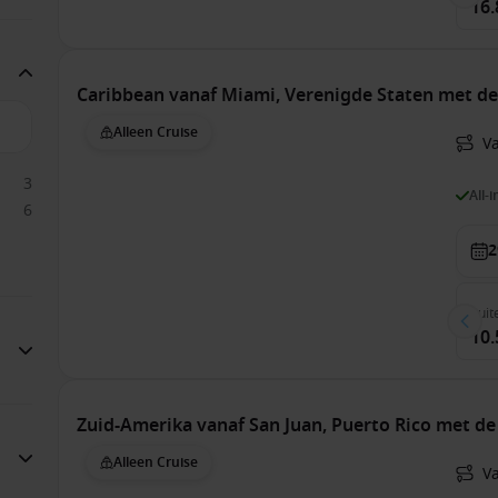
16.
Caribbean vanaf Miami, Verenigde Staten met d
Alleen Cruise
V
3
All-
6
2
Suit
10.
Zuid-Amerika vanaf San Juan, Puerto Rico met d
Alleen Cruise
V