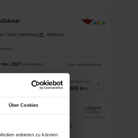
 AIDAmar
an / Naar Hamburg
AIDAmar
pension
 nov. 2027
44
Nachten
Geen alternatieven
nenhut
van
Buitenhut
van
Balkonhut
van
45 €
6.135 €
8.655 €
p.p.
p.p.
p.p.
Über Cookies
 de Seven Seas Mariner
an Miami Naar Civitavecchia (Rome)
 Medien anbieten zu können
even Seas Mariner