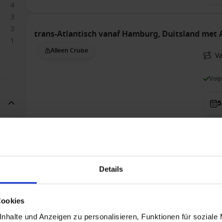
4
3
3
trans-Atlantisch vanaf Hamburg, Duitsland met
1
Alleen Cruise
V
Vol
5
Bin
5.2
3
3
Details
Wereldreizen vanaf Miami, Verenigde Staten met
Alleen Cruise
Cookies
V
nhalte und Anzeigen zu personalisieren, Funktionen für soziale
S