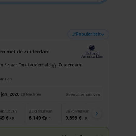
Populariteit
ten met de Zuiderdam
n / Naar Fort Lauderdale
Zuiderdam
pension
 jan. 2028
28
Nachten
Geen alternatieven
nenhut
van
Buitenhut
van
Balkonhut
van
Suite
van
49 €
6.149 €
9.599 €
12.759 €
p.p.
p.p.
p.p.
p.p.