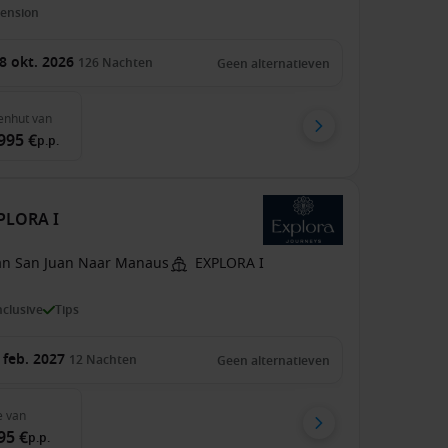
pension
8 okt. 2026
126
Nachten
Geen alternatieven
enhut
van
995 €
p.p.
XPLORA I
an San Juan Naar Manaus
EXPLORA I
inclusive
Tips
 feb. 2027
12
Nachten
Geen alternatieven
e
van
95 €
p.p.