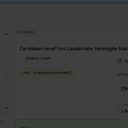
17 cruises
Caribbean vanaf Fort Lauderdale, Verenigde Sta
Alleen Cruise
Va
HAL - Vroegboekvoordelen
Vol
6
Bin
5.6