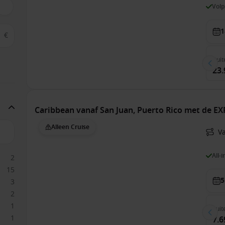
Vol
1
€
Buit
23.
Caribbean vanaf San Juan, Puerto Rico met de E
Alleen Cruise
V
All-
2
15
5
3
2
1
Suit
1
7.6