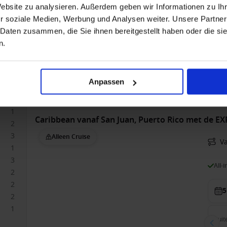
Website zu analysieren. Außerdem geben wir Informationen zu I
All-
r soziale Medien, Werbung und Analysen weiter. Unsere Partner
 Daten zusammen, die Sie ihnen bereitgestellt haben oder die s
6
n.
Suit
84.
Anpassen
1
Caribbean vanaf San Juan, Puerto Rico met de E
2
3
Alleen Cruise
V
1
3
All-
2
2
5
2
1
Suit