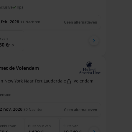
inclusive
Tips
 feb. 2028
11
Nachten
Geen alternatieven
e
van
80 €
p.p.
 met de Volendam
an New York Naar Fort Lauderdale
Volendam
pension
2 nov. 2026
30
Nachten
Geen alternatieven
nenhut
van
Buitenhut
van
Suite
van
Neptune Suites
van