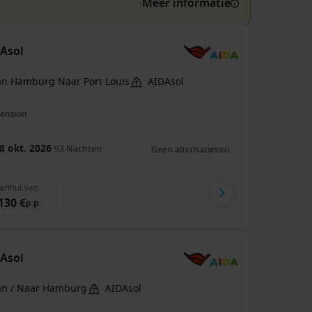
Meer informatie
DAsol
an Hamburg Naar Port Louis
AIDAsol
pension
8 okt. 2026
93
Nachten
Geen alternatieven
nenhut
van
130 €
p.p.
DAsol
an / Naar Hamburg
AIDAsol