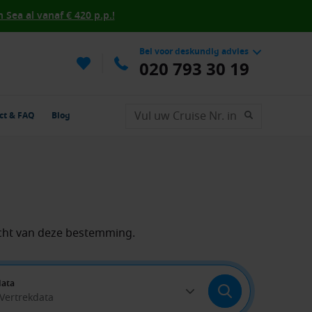
Sea al vanaf € 420 p.p.!
Bel voor deskundig advies
020 793 30 19
ct & FAQ
Blog
cht van deze bestemming.
data
 Vertrekdata