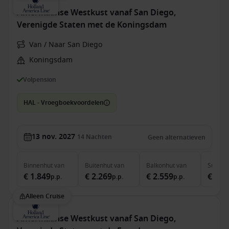
Amerikaanse Westkust vanaf San Diego,
Verenigde Staten met de Koningsdam
Van / Naar San Diego
Koningsdam
Volpension
HAL - Vroegboekvoordelen
13 nov. 2027
14
Nachten
Geen alternatieven
Binnenhut
van
Buitenhut
van
Balkonhut
van
Suite
v
€ 1.849
€ 2.269
€ 2.559
€ 3.3
p.p.
p.p.
p.p.
Alleen Cruise
Amerikaanse Westkust vanaf San Diego,