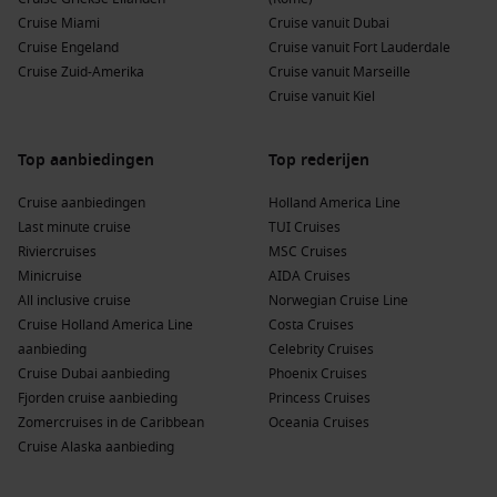
Cruise Miami
Proef lokale wijnen:
Santa Barbara is omgeven door
Cruise vanuit Dubai
Cruise Engeland
verschillende wijnhuizen. Veel lokale verhuurbedrijven
Cruise vanuit Fort Lauderdale
Cruise Zuid-Amerika
bieden excursies aan naar de wijnhuizen in de
Cruise vanuit Marseille
nabijgelegen Santa Ynez Valley.
Cruise vanuit Kiel
Buienhavens voor en na Santa Barbara
Top aanbiedingen
Top rederijen
Tijdens je cruise naar Santa Barbara kunnen ook deze havens
Cruise aanbiedingen
Holland America Line
worden bezocht:
Last minute cruise
TUI Cruises
Riviercruises
MSC Cruises
San Francisco
, California, USA:
Een van de meest iconische
Minicruise
AIDA Cruises
steden in de VS, beroemd om zijn Golden Gate Bridge en
All inclusive cruise
Norwegian Cruise Line
kabeltrams. Bezoekers kunnen Alcatraz Island verkennen
Cruise Holland America Line
Costa Cruises
of de schilderachtige wijk Fisherman’s Wharf ontdekken.
aanbieding
Celebrity Cruises
San Diego
, California, USA:
Beroemd om zijn prachtige
Cruise Dubai aanbieding
Phoenix Cruises
weer en stranden, biedt San Diego een scala aan
Fjorden cruise aanbieding
Princess Cruises
activiteiten, van de wereldberoemde San Diego Zoo tot het
Zomercruises in de Caribbean
Oceania Cruises
historische Gaslamp Quarter.
Cruise Alaska aanbieding
Ensenada
,
Mexico
:
Deze havenstad is een populaire