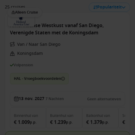
25 cruises
Populariteit
Alleen Cruise
Amerikaanse Westkust vanaf San Diego,
Verenigde Staten met de Koningsdam
Van / Naar San Diego
Koningsdam
Volpension
HAL - Vroegboekvoordelen
13 nov. 2027
7
Nachten
Geen alternatieven
Binnenhut
van
Buitenhut
van
Balkonhut
van
Suite
v
€ 1.009
€ 1.239
€ 1.379
€ 1.7
p.p.
p.p.
p.p.