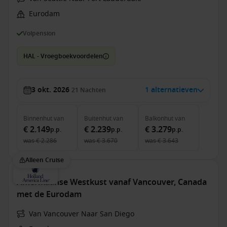
Eurodam
Volpension
HAL - Vroegboekvoordelen
3 okt. 2026
1 alternatieven
21
Nachten
Binnenhut
van
Buitenhut
van
Balkonhut
van
€ 2.149
€ 2.239
€ 3.279
p.p.
p.p.
p.p.
was
€ 2.286
was
€ 3.670
was
€ 3.643
Alleen Cruise
Amerikaanse Westkust vanaf Vancouver, Canada
met de Eurodam
Van Vancouver Naar San Diego