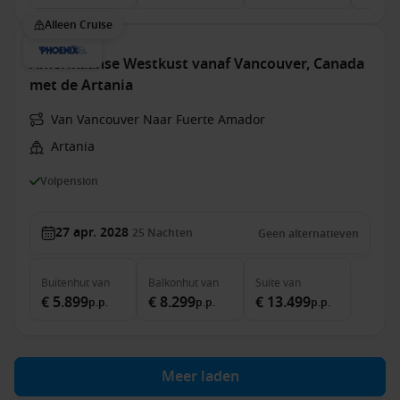
Alleen Cruise
Amerikaanse Westkust vanaf Vancouver, Canada
met de Artania
Van Vancouver Naar Fuerte Amador
Artania
Volpension
27 apr. 2028
25
Nachten
Geen alternatieven
Buitenhut
van
Balkonhut
van
Suite
van
€ 5.899
€ 8.299
€ 13.499
p.p.
p.p.
p.p.
Meer laden