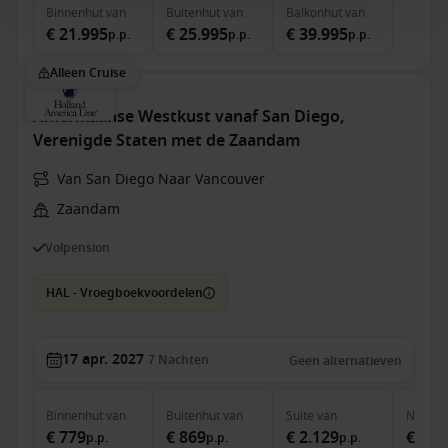
Binnenhut
van
Buitenhut
van
Balkonhut
van
€ 21.995
€ 25.995
€ 39.995
p.p.
p.p.
p.p.
Alleen Cruise
Amerikaanse Westkust vanaf San Diego,
Verenigde Staten met de Zaandam
Van San Diego Naar Vancouver
Zaandam
Volpension
HAL - Vroegboekvoordelen
17 apr. 2027
7
Nachten
Geen alternatieven
Binnenhut
van
Buitenhut
van
Suite
van
Neptun
€ 779
€ 869
€ 2.129
€ 3.0
p.p.
p.p.
p.p.