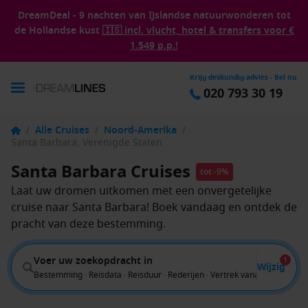
DreamDeal - 9 nachten van IJslandse natuurwonderen tot
de Hollandse kust
🇮🇸 incl. vlucht, hotel & transfers voor €
1.549 p.p.!
Krijg deskundig advies - Bel nu
020 793 30 19
/
Alle Cruises
/
Noord-Amerika
/
Santa Barbara, Verenigde Staten
Santa Barbara Cruises
tot -9%
Laat uw dromen uitkomen met een onvergetelijke
cruise naar Santa Barbara! Boek vandaag en ontdek de
pracht van deze bestemming.
Voer uw zoekopdracht in
1
Wijzig
Bestemming · Reisdata · Reisduur · Rederijen · Vertrek vanaf