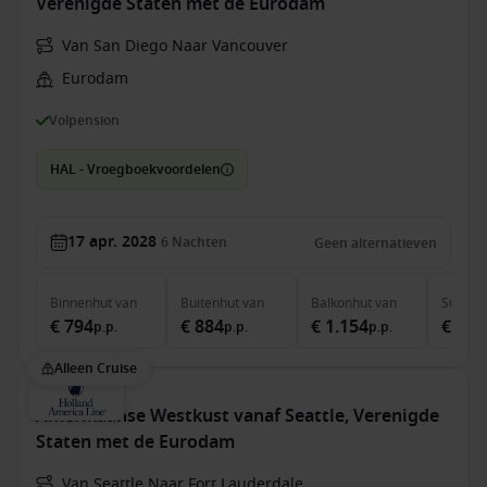
Verenigde Staten met de Eurodam
Van San Diego Naar Vancouver
Eurodam
Volpension
HAL - Vroegboekvoordelen
17 apr. 2028
6
Nachten
Geen alternatieven
Binnenhut
van
Buitenhut
van
Balkonhut
van
Suite
v
€ 794
€ 884
€ 1.154
€ 1.5
p.p.
p.p.
p.p.
Alleen Cruise
Amerikaanse Westkust vanaf Seattle, Verenigde
Staten met de Eurodam
Van Seattle Naar Fort Lauderdale