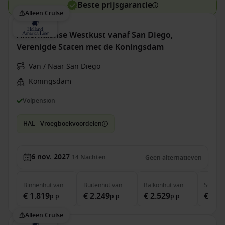
Beste prijsgarantie
Alleen Cruise
Amerikaanse Westkust vanaf San Diego,
Verenigde Staten met de Koningsdam
Van / Naar San Diego
Koningsdam
Volpension
HAL - Vroegboekvoordelen
6 nov. 2027
14
Nachten
Geen alternatieven
Binnenhut
van
Buitenhut
van
Balkonhut
van
Suite
v
€ 1.819
€ 2.249
€ 2.529
€ 3.3
p.p.
p.p.
p.p.
Alleen Cruise