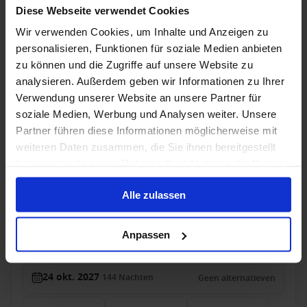
Diese Webseite verwendet Cookies
Wir verwenden Cookies, um Inhalte und Anzeigen zu
23 dec. 2027
180
Nachten
Geen alternatieven
personalisieren, Funktionen für soziale Medien anbieten
zu können und die Zugriffe auf unsere Website zu
Buitenhut
van
Balkonhut
van
Suite
van
analysieren. Außerdem geben wir Informationen zu Ihrer
€ 32.499
€ 50.999
€ 79.999
p.p.
p.p.
p.p.
Verwendung unserer Website an unsere Partner für
soziale Medien, Werbung und Analysen weiter. Unsere
Alleen Cruise
Partner führen diese Informationen möglicherweise mit
Wereldreizen vanaf Hamburg, Duitsland met
weiteren Daten zusammen, die Sie ihnen bereitgestellt
AIDAdiva
haben oder die sie im Rahmen Ihrer Nutzung der Dienste
gesammelt haben.
Van / Naar Hamburg
Alle zulassen
AIDAdiva
Anpassen
Volpension
24 okt. 2027
144
Nachten
Geen alternatieven