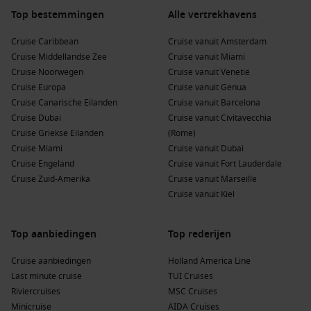
Top bestemmingen
Alle vertrekhavens
Cruise Caribbean
Cruise vanuit Amsterdam
Cruise Middellandse Zee
Cruise vanuit Miami
Cruise Noorwegen
Cruise vanuit Venetië
Cruise Europa
Cruise vanuit Genua
Cruise Canarische Eilanden
Cruise vanuit Barcelona
Cruise Dubai
Cruise vanuit Civitavecchia
Cruise Griekse Eilanden
(Rome)
Cruise Miami
Cruise vanuit Dubai
Cruise Engeland
Cruise vanuit Fort Lauderdale
Cruise Zuid-Amerika
Cruise vanuit Marseille
Cruise vanuit Kiel
Top aanbiedingen
Top rederijen
Cruise aanbiedingen
Holland America Line
Last minute cruise
TUI Cruises
Riviercruises
MSC Cruises
Minicruise
AIDA Cruises