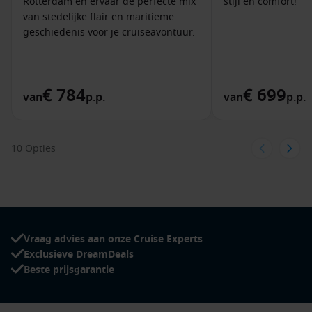
Rotterdam en ervaar de perfecte mix
stijl en comfort!
van stedelijke flair en maritieme
geschiedenis voor je cruiseavontuur.
€ 784
€ 699
van
p.p.
van
p.p.
10 Opties
Vraag advies aan onze Cruise Experts
Exclusieve DreamDeals
Beste prijsgarantie