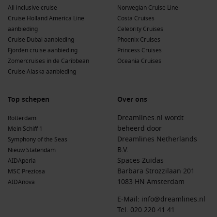
All inclusive cruise
Norwegian Cruise Line
Cruise Holland America Line
Costa Cruises
aanbieding
Celebrity Cruises
Cruise Dubai aanbieding
Phoenix Cruises
Fjorden cruise aanbieding
Princess Cruises
Zomercruises in de Caribbean
Oceania Cruises
Cruise Alaska aanbieding
Top schepen
Over ons
Dreamlines.nl wordt
Rotterdam
beheerd door
Mein Schiff 1
Dreamlines Netherlands
Symphony of the Seas
B.V.
Nieuw Statendam
Spaces Zuidas
AIDAperla
Barbara Strozzilaan 201
MSC Preziosa
1083 HN Amsterdam
AIDAnova
E-Mail:
info@dreamlines.nl
Tel:
020 220 41 41