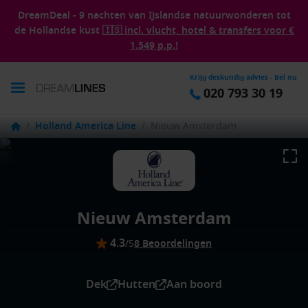
DreamDeal - 9 nachten van IJslandse natuurwonderen tot
de Hollandse kust
🇮🇸 incl. vlucht, hotel & transfers voor €
1.549 p.p.!
Krijg deskundig advies - Bel nu
020 793 30 19
/
Holland America Line
/
Nieuw Amsterdam
Nieuw Amsterdam
4.3
/5
8 Beoordelingen
Dek
Hutten
Aan boord