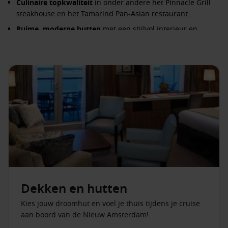
Culinaire topkwaliteit
in onder andere het Pinnacle Grill
steakhouse en het Tamarind Pan-Asian restaurant.
Ruime, moderne hutten
met een stijlvol interieur en
eersteklas voorzieningen.
Rijk entertainmentprogramma
met livemuziek, theater en
culturele presentaties.
Verfijnde sfeer
die perfect aansluit bij reizigers die
kwaliteit en rust waarderen.
Unieke wereldwijde vaarroutes
naar Alaska, Cariben,
Europa en meer.
Voor wie is de Nieuw Amsterdam ideaal?
Dit schip is perfect voor stellen, solo-reizigers en iedereen
die houdt van een rustige, luxueuze cruise-ervaring met
culinaire verfijning en persoonlijke aandacht. De Nieuw
Dekken en hutten
Amsterdam biedt een ontspannen ambiance en een hoog
Kies jouw droomhut en voel je thuis tijdens je cruise
serviceniveau, waardoor je je direct thuis voelt.
aan boord van de Nieuw Amsterdam!