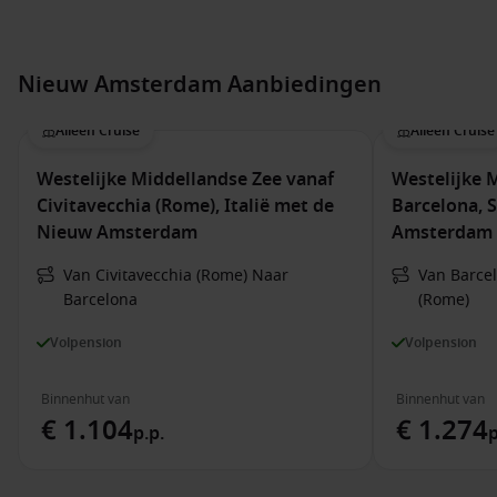
Nieuw Amsterdam Aanbiedingen
Alleen Cruise
Alleen Cruise
Westelijke Middellandse Zee vanaf
Westelijke 
Civitavecchia (Rome), Italië met de
Barcelona, 
Nieuw Amsterdam
Amsterdam
Van Civitavecchia (Rome) Naar
Van Barcel
Barcelona
(Rome)
Volpension
Volpension
Binnenhut van
Binnenhut van
€ 1.104
€ 1.274
p.p.
p