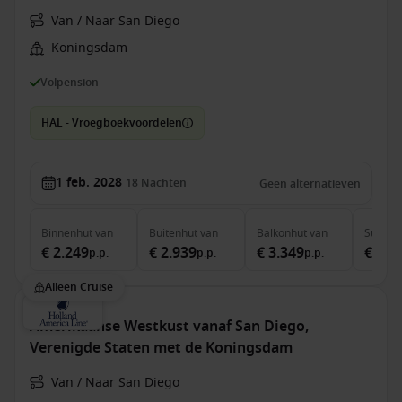
Van / Naar San Diego
Koningsdam
Volpension
HAL - Vroegboekvoordelen
1 feb. 2028
18
Nachten
Geen alternatieven
Binnenhut
van
Buitenhut
van
Balkonhut
van
Suite
v
€ 2.249
€ 2.939
€ 3.349
€ 4.5
p.p.
p.p.
p.p.
Alleen Cruise
Amerikaanse Westkust vanaf San Diego,
Verenigde Staten met de Koningsdam
Van / Naar San Diego