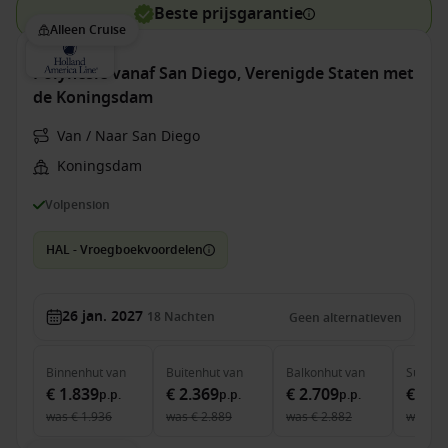
Beste prijsgarantie
Alleen Cruise
Polynesië vanaf San Diego, Verenigde Staten met
de Koningsdam
Van / Naar San Diego
Koningsdam
Volpension
HAL - Vroegboekvoordelen
26 jan. 2027
18
Nachten
Geen alternatieven
Binnenhut
van
Buitenhut
van
Balkonhut
van
Suite
v
€ 1.839
€ 2.369
€ 2.709
€ 4.1
p.p.
p.p.
p.p.
was
€ 1.936
was
€ 2.889
was
€ 2.882
was
€ 