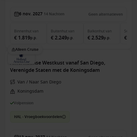
6 nov. 2027
14
Nachten
Geen alternatieven
Binnenhut
van
Buitenhut
van
Balkonhut
van
Suite
v
€ 1.819
€ 2.249
€ 2.529
€ 3.3
p.p.
p.p.
p.p.
Alleen Cruise
Amerikaanse Westkust vanaf San Diego,
Verenigde Staten met de Koningsdam
Van / Naar San Diego
Koningsdam
Volpension
HAL - Vroegboekvoordelen