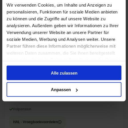
Wir verwenden Cookies, um Inhalte und Anzeigen zu
HAL - Vroegboekvoordelen
personalisieren, Funktionen für soziale Medien anbieten
zu können und die Zugriffe auf unsere Website zu
13 nov. 2027
analysieren. Außerdem geben wir Informationen zu Ihrer
7
Nachten
Geen alternatieven
Verwendung unserer Website an unsere Partner für
soziale Medien, Werbung und Analysen weiter. Unsere
Binnenhut
van
Buitenhut
van
Balkonhut
van
Suite
v
Partner führen diese Informationen möglicherweise mit
€ 1.009
€ 1.239
€ 1.379
€ 1.7
p.p.
p.p.
p.p.
weiteren Daten zusammen, die Sie ihnen bereitgestellt
Alleen Cruise
haben oder die sie im Rahmen Ihrer Nutzung der Dienste
gesammelt haben.
Amerikaanse Westkust vanaf San Diego,
Alle zulassen
Verenigde Staten met de Koningsdam
Van / Naar San Diego
Anpassen
Koningsdam
Volpension
HAL - Vroegboekvoordelen