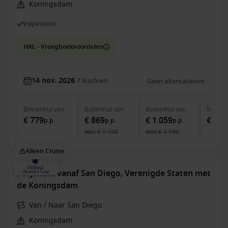
Koningsdam
Volpension
HAL - Vroegboekvoordelen
14 nov. 2026
7
Nachten
Geen alternatieven
Binnenhut
van
Buitenhut
van
Balkonhut
van
Suite
v
€ 779
€ 869
€ 1.059
€ 1.6
p.p.
p.p.
p.p.
was
€ 1.190
was
€ 1.190
Alleen Cruise
Polynesië vanaf San Diego, Verenigde Staten met
de Koningsdam
Van / Naar San Diego
Koningsdam