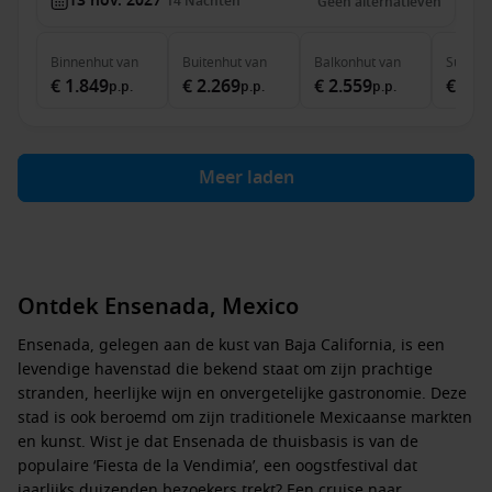
13 nov. 2027
14
Nachten
Geen alternatieven
Binnenhut
van
Buitenhut
van
Balkonhut
van
Suite
v
€ 1.849
€ 2.269
€ 2.559
€ 3.3
p.p.
p.p.
p.p.
Meer laden
Ontdek Ensenada, Mexico
Ensenada, gelegen aan de kust van Baja California, is een
levendige havenstad die bekend staat om zijn prachtige
stranden, heerlijke wijn en onvergetelijke gastronomie. Deze
stad is ook beroemd om zijn traditionele Mexicaanse markten
en kunst. Wist je dat Ensenada de thuisbasis is van de
populaire ‘Fiesta de la Vendimia’, een oogstfestival dat
jaarlijks duizenden bezoekers trekt? Een cruise naar