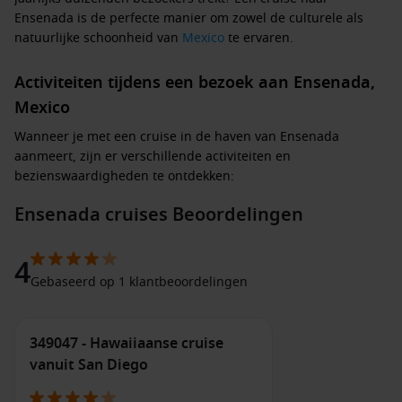
Ensenada is de perfecte manier om zowel de culturele als
natuurlijke schoonheid van
Mexico
te ervaren.
Activiteiten tijdens een bezoek aan Ensenada,
Mexico
Wanneer je met een cruise in de haven van Ensenada
aanmeert, zijn er verschillende activiteiten en
bezienswaardigheden te ontdekken:
Ensenada cruises Beoordelingen
Bezoek de wijnvallei van Guadalupe
: Maak een korte
excursie naar de beroemde wijnvallei net buiten Ensenada.
Proef heerlijke lokale wijnen en geniet van de prachtige
4
wijngaarden en landschappen.
Gebaseerd op 1 klantbeoordelingen
Verken de lokale markten
: De markten in Ensenada
bieden een schat aan lokale producten, handwerk en
349047 - Hawaiiaanse cruise
souvenirs. Neem de tijd om rond te snuffelen en geniet
van de heerlijke streetfood.
vanuit San Diego
Ontspan op de stranden
: Ensenada heeft prachtige