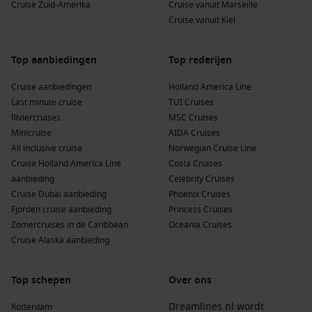
Cruise Zuid-Amerika
Cruise vanuit Marseille
Een cruise naar Ensenada biedt je de kans om enkele van de
Cruise vanuit Kiel
meest adembenemende regio’s te verkennen:
Mexicaanse Riviera
: Deze kustlijn biedt prachtige
Top aanbiedingen
Top rederijen
stranden, zonnige klimaat en een rijke cultuur met locaties
Cruise aanbiedingen
zoals
Acapulco
en
Puerto Vallarta
Holland America Line
.
Last minute cruise
TUI Cruises
Amerikaanse Westkust
: Deze regio omvat enkele van de
Riviercruises
MSC Cruises
meest iconische steden van de VS, waaronder
Los Angeles
,
Minicruise
AIDA Cruises
San Francisco en
Seattle
, met een verscheidenheid aan
All inclusive cruise
Norwegian Cruise Line
landschappen.
Cruise Holland America Line
Costa Cruises
Polynesië
: Deze vergaarde eilanden staan bekend om hun
aanbieding
Celebrity Cruises
adembenemende natuurlijke schoonheid, vonken van
Cruise Dubai aanbieding
Phoenix Cruises
cultuur, lokale ambachten en unieke gerechten.
Fjorden cruise aanbieding
Princess Cruises
Zomercruises in de Caribbean
Oceania Cruises
Hawaï
: Met zijn tropische klimaat en uitgestrekte stranden
Cruise Alaska aanbieding
biedt Hawaï een stukje paradijs met actieve vulkanen en
fascinerende cultuur.
Midden-Amerika
: Deze regio biedt een rijke geschiedenis,
Top schepen
Over ons
prachtige natuur en diverse culturen, van de Maya-
Dreamlines.nl wordt
Rotterdam
tempels in Mexico tot de stranden van
Costa Rica
.