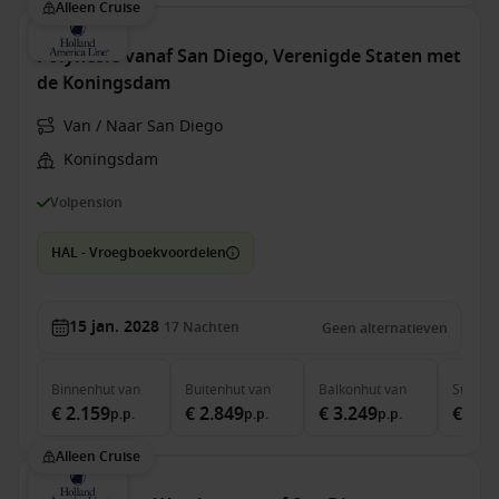
Alleen Cruise
Polynesië vanaf San Diego, Verenigde Staten met
de Koningsdam
Van / Naar San Diego
Koningsdam
Volpension
HAL - Vroegboekvoordelen
15 jan. 2028
17
Nachten
Geen alternatieven
Binnenhut
van
Buitenhut
van
Balkonhut
van
Suite
v
€ 2.159
€ 2.849
€ 3.249
€ 4.4
p.p.
p.p.
p.p.
Alleen Cruise