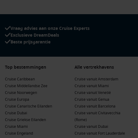
de waterkant of maak een boottocht.
Honolulu
,
Hawaii
,
Verenigde Staten
: Deze tropische
bestemming biedt een overvloed aan cultuur en
geschiedenis, samen met prachtige stranden en het
Vraag advies aan onze Cruise Experts
beroemde Diamond Head.
Exclusieve DreamDeals
Beste prijsgarantie
Kahului
,
Hawaii
,
Verenigde Staten
: Dit is de toegangspoort
tot het prachtige Maui, beroemd om zijn schilderachtige
uitzicht en activiteiten zoals snorkelen en hiken.
Top bestemmingen
Nawiliwili
,
Hawaii
,
Verenigde Staten
Alle vertrekhavens
: De haven van Kauai
is ideaal voor het verkennen van de weelderige natuur en
Cruise Caribbean
Cruise vanuit Amsterdam
adembenemende watervallen. Bezoek het prachtige
Cruise Middellandse Zee
Cruise vanuit Miami
Waimea Canyon.
Cruise Noorwegen
Cruise vanuit Venetië
San Francisco
,
Californië
,
Verenigde Staten
: Bekend om de
Cruise Europa
Cruise vanuit Genua
Golden Gate Bridge en Alcatraz Island, biedt San Francisco
Cruise Canarische Eilanden
Cruise vanuit Barcelona
een mix van iconische bezienswaardigheden, cultuur en
Cruise Dubai
Cruise vanuit Civitavecchia
gastronomie.
Cruise Griekse Eilanden
(Rome)
Cruise Miami
Cruise vanuit Dubai
Populaire regio’s rondom Ensenada
Cruise Engeland
Cruise vanuit Fort Lauderdale