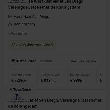
Amerikaanse Westkust vanaf San Diego,
Verenigde Staten met de Koningsdam
Van / Naar San Diego
Koningsdam
Volpension
HAL - Vroegboekvoordelen
18 dec. 2027
5
Nachten
Geen alternatieven
Binnenhut
van
Buitenhut
van
Balkonhut
van
Suite
v
€ 729
€ 819
€ 999
€ 1.3
p.p.
p.p.
p.p.
Alleen Cruise
Polynesië vanaf San Diego, Verenigde Staten met
de Koningsdam