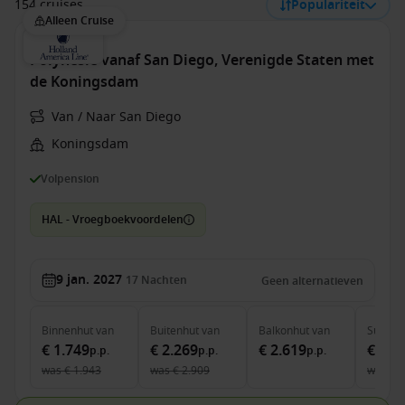
154 cruises
Populariteit
Alleen Cruise
Polynesië vanaf San Diego, Verenigde Staten met
de Koningsdam
Van / Naar San Diego
Koningsdam
Volpension
HAL - Vroegboekvoordelen
9 jan. 2027
17
Nachten
Geen alternatieven
Binnenhut
van
Buitenhut
van
Balkonhut
van
Suite
v
€ 1.749
€ 2.269
€ 2.619
€ 4.0
p.p.
p.p.
p.p.
was
€ 1.943
was
€ 2.909
was
€ 