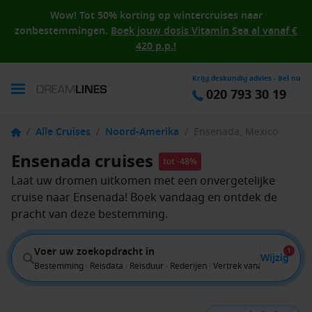
Wow! Tot 50% korting op wintercruises naar
zonbestemmingen.
Boek jouw dosis Vitamin Sea al vanaf €
420 p.p.!
Krijg deskundig advies - Bel nu
020 793 30 19
/
Alle Cruises
/
Noord-Amerika
/
Ensenada, Mexico
Ensenada cruises
tot -48%
Laat uw dromen uitkomen met een onvergetelijke
cruise naar Ensenada! Boek vandaag en ontdek de
pracht van deze bestemming.
Voer uw zoekopdracht in
1
Wijzig
Bestemming · Reisdata · Reisduur · Rederijen · Vertrek vanaf